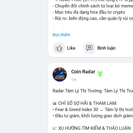
nhịp điều chỉnh ngắn hạn. Tuyệt đối khô
- Chuyển đổi chính sách từ loại bỏ mem
tiền lớn chưa xác định rõ đích đến cuối 
- Mục tiêu đa dạng hóa đầu tư crypto
- Rủi ro: biến động cao, cần quản lý rủi r
#153btc
#10triệuusd
#chuyểnvílớn
#btc
$btc $eth
Đọc thêm
#vlikevn
#titanbot
Like
Bình luận
📰 Nguồn: CoinDesk
Coin Radar
1 h
Radar Tâm Lý Thị Trường: Tâm Lý Thị T
📊 CHỈ SỐ SỢ HÃI & THAM LAM:
• Fear & Greed Index 30 → Tâm lý thị trư
• Đầu tư giảm, khối lượng giao dịch giảm
📈 XU HƯỚNG TÌM KIẾM & THẢO LUẬN: