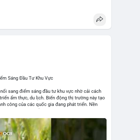
 Penguins, StonkBroker, Cysic, Cronos, Sui,
ương, không liên quan crypto.
, Chainlink, Litecoin, Tesla, UFC, Premier League,
ÔNG:
 Clarity Act, IMF nói stablecoin địa phương tăng
nh báo “short entry”, “điểm mua bán” giảm.
u Apple, IBM, airdrop MMT, competition.
t hack, XRP amendments, Trump media rút khỏi
Điểm Sáng Đầu Tư Khu Vực
 nổi sang điểm sáng đầu tư khu vực nhờ cải cách
 triển ẩm thực, du lịch. Biến động thị trường này tạo
ng, người bán tăng.
hành công của các quốc gia đang phát triển. Nền
tập trung vào stablecoin, theo dõi US legislation.
ng nhờ chính sách ổn định và sự quan tâm từ nhà