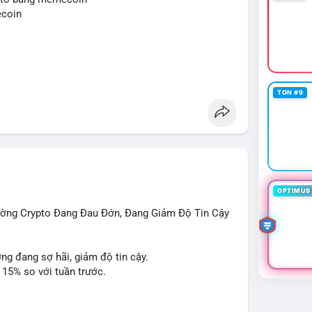
ng sử dụng đòn bẩy cao trong 24 giờ tới khi dòng
ecoin
cùng.
o
mempool
#áplựcbántiềmnăng
TON #9
OPTIMUS 
rường Crypto Đang Đau Đớn, Đang Giảm Độ Tin Cậy
ờng đang sợ hãi, giảm độ tin cậy.
 15% so với tuần trước.