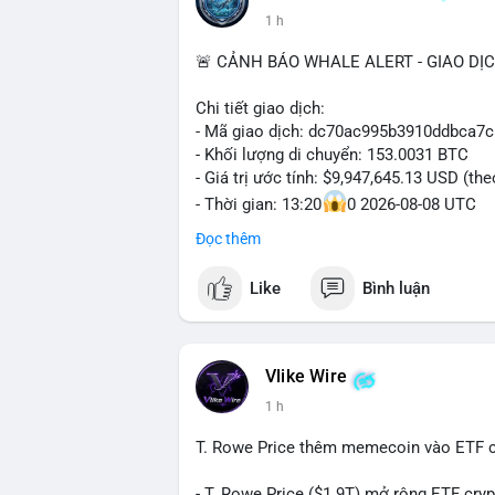
1 h
🚨 CẢNH BÁO WHALE ALERT - GIAO DỊ
Chi tiết giao dịch:
- Mã giao dịch: dc70ac995b3910ddbca7
- Khối lượng di chuyển: 153.0031 BTC
- Giá trị ước tính: $9,947,645.13 USD (th
- Thời gian: 13:20
0 2026-08-08 UTC
Đọc thêm
Nhận định phân tích hành vi của Cá voi:
153 BTC trị giá gần 10 triệu USD được l
Like
Bình luận
nhất. Khối lượng này không quá lớn để 
chức hoặc nhà đầu tư lớn đang tái cơ c
thường là bước chuẩn bị cho lệnh bán tr
nhận là ví lạnh không kết nối internet, k
Vlike Wire
lực bán ngắn hạn. Thời điểm cuối tuần, 
1 h
$65,000 có thể mạnh hơn bình thường kh
T. Rowe Price thêm memecoin vào ETF c
Lời khuyên ngắn gọn cho nhà đầu tư nhỏ 
Theo dõi xác nhận của giao dịch này. Nếu
- T. Rowe Price ($1.9T) mở rộng ETF cr