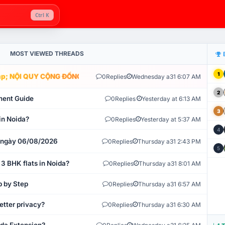
Ctrl K
MOST VIEWED THREADS
1
; NỘI QUY CỘNG ĐỒNG VLIKE.VN: HỆ THỐNG GIÁM SÁT TỰ ĐỘNG V
0
Replies
Wednesday a31 6:07 AM
2
ment Guide
0
Replies
Yesterday at 6:13 AM
3
in Noida?
0
Replies
Yesterday at 5:37 AM
4
t ngày 06/08/2026
0
Replies
Thursday a31 2:43 PM
5
 3 BHK flats in Noida?
0
Replies
Thursday a31 8:01 AM
p by Step
0
Replies
Thursday a31 6:57 AM
etter privacy?
0
Replies
Thursday a31 6:30 AM