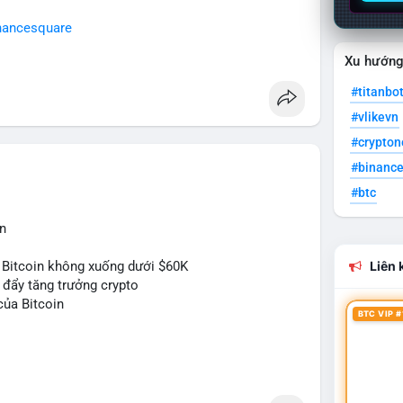
nancesquare
Xu hướn
#titanbo
#vlikevn
#crypto
#binanc
#btc
n
 Bitcoin không xuống dưới $60K
Liên k
c đẩy tăng trưởng crypto
của Bitcoin
BTC VIP #