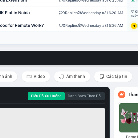
ida Extension?
0
Replies
Wednesday a31 6:25 AM
T
Đi
K Flat in Noida
0
Replies
Wednesday a31 6:20 AM
ngày
 Good for Remote Work?
0
Replies
Wednesday a31 5:26 AM
1
nh ảnh
Video
Âm thanh
Các tập tin
Thàn
Biểu Đồ Xu Hướng
Danh Sách Theo Dõi
Demo1