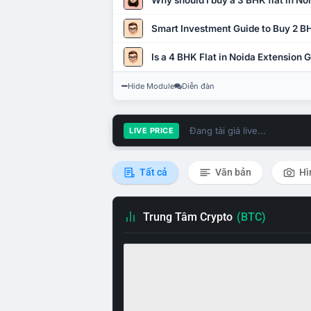
Why should I buy a 3 BHK flat in No
Smart Investment Guide to Buy 2 BH
Is a 4 BHK Flat in Noida Extension
Hide Module
Diễn đàn
Đang tải giá live...
LIVE PRICE
Tất cả
Văn bản
Hì
Trung Tâm Crypto
(BTC)