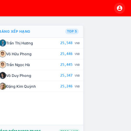
BẢNG XẾP HẠNG
TOP 5
Trần Thị Hương
25,548
VNĐ
À CHẾ TÀI XỬ LÝ VI PHẠM
Võ Hữu Phong
25,446
VNĐ
Trần Ngọc Hà
25,445
VNĐ
Võ Duy Phong
25,347
VNĐ
Đặng Kim Quỳnh
25,246
VNĐ