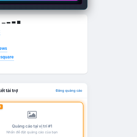
g ▁ ▂ ▃ ▄
t
news
esquare
ết tài trợ
Đăng quảng cáo
1
Quảng cáo tại vị trí #1
Nhấn để đặt quảng cáo của bạn