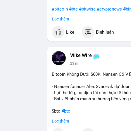
#bitcoin
#btc
#bitwise
#cryptonews
#bi
Đọc thêm
$btc
Like
Bình luận
#vlikevn
#titanbot
📰 Nguồn: CoinDesk
Vlike Wire
23 m
Bitcoin Không Dưới $60K: Nansen Cố Vấ
- Nansen founder Alex Svanevik dự đoán
- Lợi thế từ giao dịch tài sản thực tế thú
- Bài viết nhấn mạnh xu hướng bền vững 
$btc
#btc
Đọc thêm
#vlikevn
#titanbot