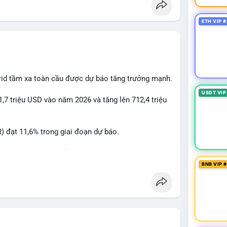
ETH VIP #
rid tầm xa toàn cầu được dự báo tăng trưởng mạnh.
USDT VIP
1,7 triệu USD vào năm 2026 và tăng lên 712,4 triệu
 đạt 11,6% trong giai đoạn dự báo.
à nhà đầu tư trong lĩnh vực công nghệ ô tô xanh.
BNB VIP 
ncầu