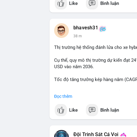
Like
Bình luận
📰 Nguồn: Cointelegraph
bhavesh31
38 m
Thị trường hệ thống đánh lửa cho xe hyb
Cụ thể, quy mô thị trường dự kiến đạt 24
USD vào năm 2036.
Tốc độ tăng trưởng kép hàng năm (CAGR)
Đây là cơ hội lớn cho các nhà sản xuất v
Đọc thêm
#xehybrid
#côngnghệôtô
#thịtrườngtoà
Like
Bình luận
Đội Trinh Sát Cá Voi