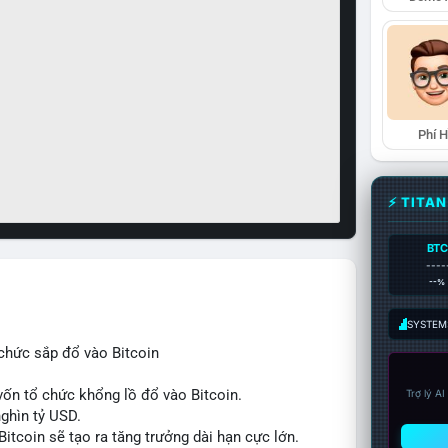
Phí 
⚡ TITA
BTC
----
--%
SYSTEM:
chức sắp đổ vào Bitcoin
ốn tổ chức khổng lồ đổ vào Bitcoin.
Trợ lý A
nghìn tỷ USD.
itcoin sẽ tạo ra tăng trưởng dài hạn cực lớn.