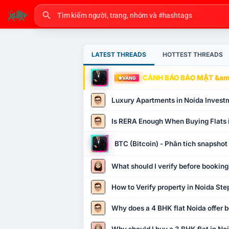
LATEST THREADS
HOTTEST THREADS
CẢNH BÁO BẢO MẬT &amp
VÀNG
Luxury Apartments in Noida Invest
Is RERA Enough When Buying Flats 
BTC (Bitcoin) - Phân tích snapsho
What should I verify before booking
How to Verify property in Noida Ste
Why does a 4 BHK flat Noida offer b