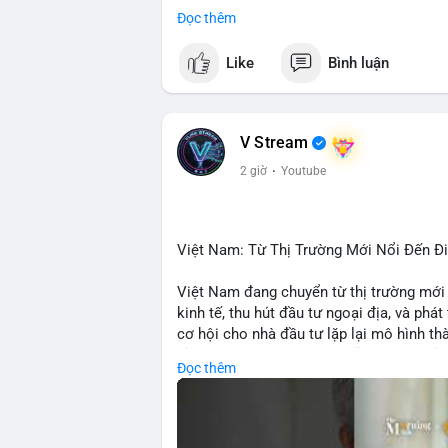
• CoinGecko: Jimothy The Raccoon, Pudgy
Đọc thêm
Tutorial.
• Google Trends: chủ đề bóng đá, địa ph
Like
Bình luận
• LunarCrush: Ethereum, Solana, Dogecoin
etc.
💬 DÒNG CHẢY TIN TỨC & TRUYỀN TH
V Stream
• Telegram: US Senate tiến hành bỏ phiếu
2 giờ
·
Youtube
nhu cầu.
• Binance Square: nhiều trader short, cả
• Binance announcements: hỗ trợ cổ phiế
• Tin tức gần đây: Bitcoin exploit, Bybi
Việt Nam: Từ Thị Trường Mới Nổi Đến 
crypto.
Việt Nam đang chuyển từ thị trường mới
💡 NHẬN ĐỊNH & KHUYẾN NGHỊ:
kinh tế, thu hút đầu tư ngoại địa, và phát
• Tâm lý ngắn hạn: sợ hãi, giảm khối lượ
cơ hội cho nhà đầu tư lặp lại mô hình t
• Khuyến nghị: giữ cẩn thận, tránh short, 
tảng crypto tại Việt Nam cũng tăng trưở
Đọc thêm
đầu tư toàn cầu.
📊 Nguồn: Radar Tâm Lý Thị Trường
🎥 Xem video trực tiếp tại: