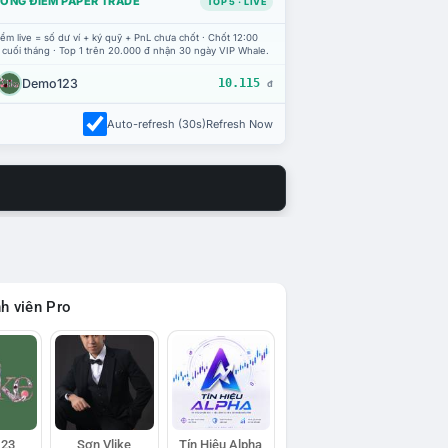
ỔNG ĐIỂM PAPER TRADE
TOP 5 · LIVE
ểm live = số dư ví + ký quỹ + PnL chưa chốt · Chốt 12:00
 cuối tháng · Top 1 trên 20.000 đ nhận 30 ngày VIP Whale.
Demo123
10.115
đ
Auto-refresh (30s)
Refresh Now
h viên Pro
23
Sơn Vlike
Tín Hiệu Alpha