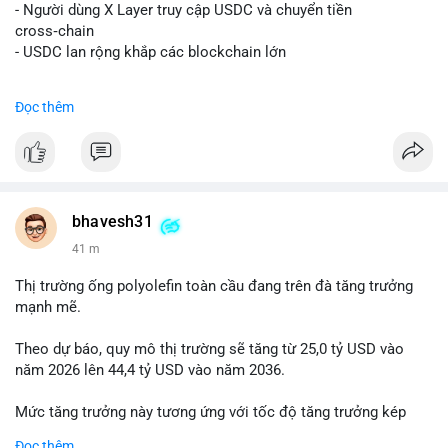
📰 Nguồn: Decrypt
- Người dùng X Layer truy cập USDC và chuyển tiền
cross‑chain
- USDC lan rộng khắp các blockchain lớn
#binancesquare
#cryptonews
#usdc
#okx
#xlayer
Đọc thêm
$usdc
#vlikevn
#titanbot
📰 Nguồn: Cointelegraph
bhavesh31
41 m
Thị trường ống polyolefin toàn cầu đang trên đà tăng trưởng
mạnh mẽ.
Theo dự báo, quy mô thị trường sẽ tăng từ 25,0 tỷ USD vào
năm 2026 lên 44,4 tỷ USD vào năm 2036.
Mức tăng trưởng này tương ứng với tốc độ tăng trưởng kép
hàng năm (CAGR) đạt 5,9% trong giai đoạn dự báo.
Đọc thêm