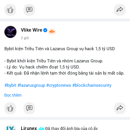
Vlike Wire
2 giờ
Bybit kiện Triều Tiên và Lazarus Group vụ hack 1,5 tỷ USD
- Bybit khởi kiện Triều Tiên và nhóm Lazarus Group.
- Lý do: Vụ hack chiếm đoạt 1,5 tỷ USD.
- Kết quả: Đã nhận lệnh tạm thời đóng băng tài sản bị mất cắp.
#bybit
#lazarusgroup
#cryptonews
#blockchainsecurity
Đọc thêm
$btc $eth
#vlikevn
#titanbot
📰 Nguồn: CoinDesk
Lirunex
Đã thay đổi ảnh bìa của cô ấy