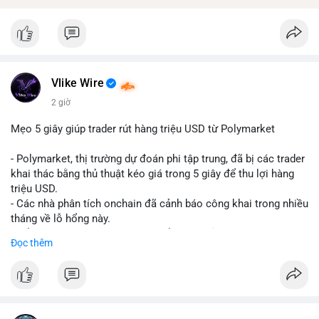
Vlike Wire
2 giờ
Mẹo 5 giây giúp trader rút hàng triệu USD từ Polymarket
- Polymarket, thị trường dự đoán phi tập trung, đã bị các trader
khai thác bằng thủ thuật kéo giá trong 5 giây để thu lợi hàng
triệu USD.
- Các nhà phân tích onchain đã cảnh báo công khai trong nhiều
tháng về lỗ hổng này.
- Để khắc phục, Polymarket chuyển sang sử dụng giá trung
Đọc thêm
bình theo thời gian (time-weighted prices), khiến việc đẩy giá
nhân tạo trở nên quá tốn kém.
- Động thái này nhằm bảo vệ tính toàn vẹn của thị trường và
ngăn chặn các hành vi thao túng.