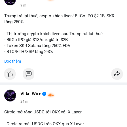
9 m
Trump trả lại thuế, crypto khích liven! BitGo IPO $2.1B, SKR
tăng 250%
- Thị trường crypto khích liven sau Trump rút lại thuế
- BitGo IPO giá $18/shr, giá trị $2B
- Token SKR Solana tăng 250% FDV
- BTC/ETH/XRP tăng 2-3%
- SKY/SAND/C+C dẫn đầu top movers
Đọc thêm
- US Senates chuẩn bị hành động Clarity Act
- HK phát hành giấy phép stablecoin
- Nga công nhận crypto là tài sản
- Saga EVM bị hack $7M
- Steak ’n Shake trả lương BTC
Vlike Wire
$btc
#btc
$eth
#eth
$sol
#sol
$xrp
#xrp
$sky
#sky
$sand
24 m
#sand
$skr
#skr
Circle mở rộng USDC tới OKX với X Layer
#vlikevn
#titanbot
- Circle ra mắt USDC trên OKX qua X Layer