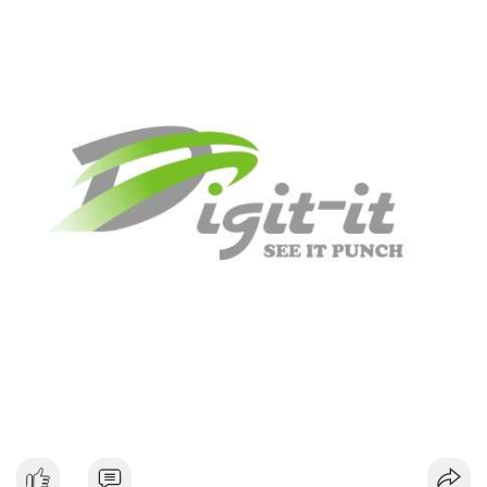
#dongtiencavoi