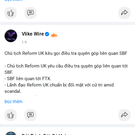
Đây là tín hiệu tích cực cho các nhà sản xuất, nhà phân phối và
nhà đầu tư trong ngành vật liệu xây dựng và hạ tầng.
Bạn đánh giá thế nào về tiềm năng của dòng sản phẩm ống
nhựa polyolefin trong tương lai?
Vlike Wire
1 h
Chủ tịch Reform UK kêu gọi điều tra quyên góp liên quan SBF
- Chủ tịch Reform UK yêu cầu điều tra quyên góp liên quan tới
SBF.
- SBF liên quan tới FTX.
- Lãnh đạo Reform UK chuẩn bị đối mặt với cử tri amid
scandal.
- Sự kiện có thể ảnh hưởng đến hình ảnh SBF và FTX.
Đọc thêm
- Không có thông tin tác động thị trường ngay lập tức.
#binancesquare
#cryptonews
#sbf
#ftx
#reformuk
$btc $eth