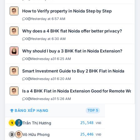
How to Verify property in Noida Step by Step
0
Yesterday at 6:57 AM
Why does a 4 BHK flat Noida offer better privacy?
0
Yesterday at 6:30 AM
Why should I buy a 3 BHK flat in Noida Extension?
0
Wednesday a31 6:25 AM
Smart Investment Guide to Buy 2 BHK Flat in Noida
0
Wednesday a31 6:20 AM
Is a 4 BHK Flat in Noida Extension Good for Remote Work?
0
Wednesday a31 5:26 AM
BẢNG XẾP HẠNG
TOP 5
Trần Thị Hương
25,548
1
VNĐ
Võ Hữu Phong
25,446
2
VNĐ