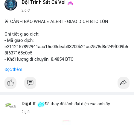
#polymarket
#cryptonews
#defi
#marketintegrity
Đội Trinh Sát Cá Voi
2 giờ
$btc $eth
🚨 CẢNH BÁO WHALE ALERT - GIAO DỊCH BTC LỚN
#vlikevn
#titanbot
Chi tiết giao dịch:
📰 Nguồn: CoinDesk
- Mã giao dịch:
e2112157892941aaa15d03deab33200b21ac2578d8e249f009b6
8f637165e0c5
- Khối lượng di chuyển: 8.4854 BTC
- Giá trị ước tính: $551,448.77 USD (theo thị giá $64,987.67
Đọc thêm
USD)
- Thời gian: 16:19:44 2026-08-07 UTC
Nhận định phân tích hành vi của Cá voi dựa trên giao dịch này
(ví dụ: chuyển dịch lượng lớn coin, gom hàng ví lạnh, áp lực
bán tiềm năng...) và tác động tâm lý thị trường.
Digit It
Đã thay đổi ảnh đại diện của anh ấy
2 giờ
Lời khuyên ngắn gọn cho nhà đầu tư nhỏ lẻ.
#8.4854BTC
#551kusd
#chuyenvilon
#mempoolbtc