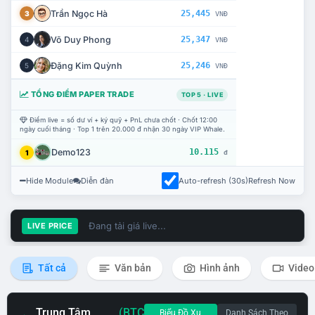
Trần Ngọc Hà
25,445
3
VNĐ
Võ Duy Phong
25,347
4
VNĐ
Đặng Kim Quỳnh
25,246
5
VNĐ
TỔNG ĐIỂM PAPER TRADE
TOP 5 · LIVE
Điểm live = số dư ví + ký quỹ + PnL chưa chốt · Chốt 12:00
ngày cuối tháng · Top 1 trên 20.000 đ nhận 30 ngày VIP Whale.
Demo123
10.115
1
đ
Hide Module
Diễn đàn
Auto-refresh (30s)
Refresh Now
Đang tải giá live...
LIVE PRICE
Tất cả
Văn bản
Hình ảnh
Video
Trung Tâm
(BTC
Biểu Đồ Xu
Danh Sách Theo