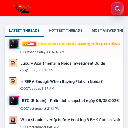
LATEST THREADS
HOTTEST THREADS
MOST VIEWED THRE
CẢNH BÁO BẢO MẬT &amp; NỘI QUY CỘNG ĐỒNG
VÀNG
0
Wednesday a31 6:07 AM
Luxury Apartments in Noida Investment Guide
0
Today at 6:13 AM
Is RERA Enough When Buying Flats in Noida?
0
Today at 5:37 AM
BTC (Bitcoin) - Phân tích snapshot ngày 06/08/2026
0
Yesterday at 2:43 PM
What should I verify before booking 3 BHK flats in Noida?
0
Yesterday at 8:01 AM