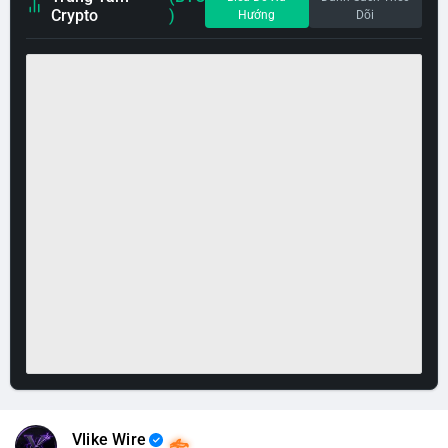
Crypto
)
Hướng
Dõi
Vlike Wire