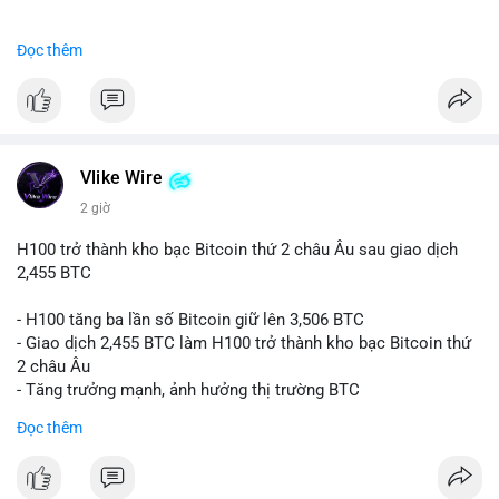
#binancesquare
#cryptonews
#btc
Đọc thêm
$btc
#vlikevn
#titanbot
📰 Nguồn: CoinDesk
Vlike Wire
2 giờ
H100 trở thành kho bạc Bitcoin thứ 2 châu Âu sau giao dịch
2,455 BTC
- H100 tăng ba lần số Bitcoin giữ lên 3,506 BTC
- Giao dịch 2,455 BTC làm H100 trở thành kho bạc Bitcoin thứ
2 châu Âu
- Tăng trưởng mạnh, ảnh hưởng thị trường BTC
Đọc thêm
#binancesquare
#cryptonews
#btc
$btc