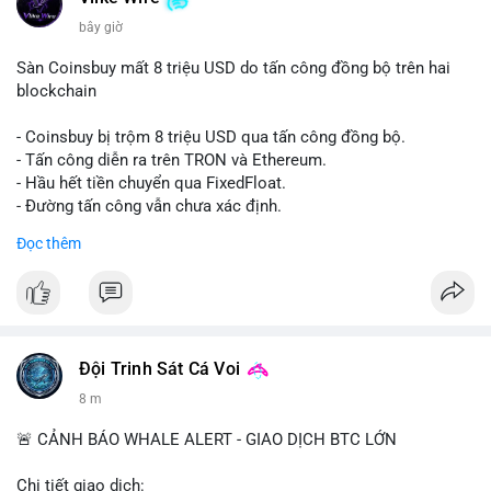
bây giờ
Sàn Coinsbuy mất 8 triệu USD do tấn công đồng bộ trên hai
blockchain
- Coinsbuy bị trộm 8 triệu USD qua tấn công đồng bộ.
- Tấn công diễn ra trên TRON và Ethereum.
- Hầu hết tiền chuyển qua FixedFloat.
- Đường tấn công vẫn chưa xác định.
Đọc thêm
#binancesquare
#cryptonews
#coinsbuy
#trx
#eth
$trx $eth
#vlikevn
#titanbot
Đội Trinh Sát Cá Voi
📰 Nguồn: CoinDesk
8 m
🚨 CẢNH BÁO WHALE ALERT - GIAO DỊCH BTC LỚN
Chi tiết giao dịch: