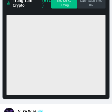
Trung Tâm
(BTC
Biểu Đồ Xu
Danh Sách Theo
Crypto
)
Hướng
Dõi
Vlike Wire