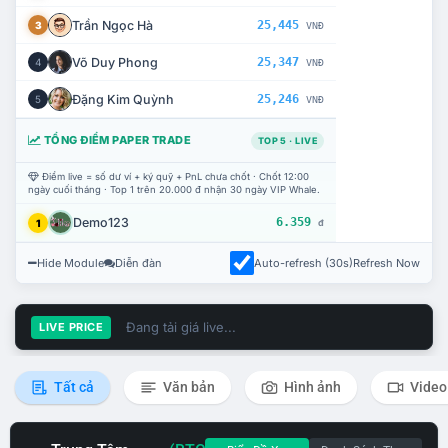
Trần Ngọc Hà
25,445
3
VNĐ
Võ Duy Phong
25,347
4
VNĐ
Đặng Kim Quỳnh
25,246
5
VNĐ
TỔNG ĐIỂM PAPER TRADE
TOP 5 · LIVE
Điểm live = số dư ví + ký quỹ + PnL chưa chốt · Chốt 12:00
ngày cuối tháng · Top 1 trên 20.000 đ nhận 30 ngày VIP Whale.
Demo123
6.359
1
đ
Hide Module
Diễn đàn
Auto-refresh (30s)
Refresh Now
Đang tải giá live...
LIVE PRICE
Tất cả
Văn bản
Hình ảnh
Video