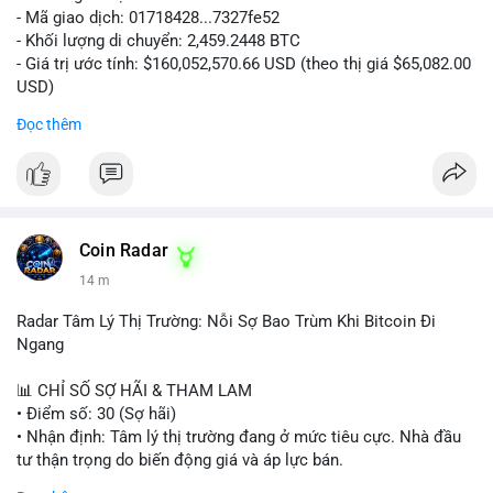
- Mã giao dịch: 01718428...7327fe52
- Khối lượng di chuyển: 2,459.2448 BTC
- Giá trị ước tính: $160,052,570.66 USD (theo thị giá $65,082.00
USD)
- Thời gian: 12:19:48 2026-08-10 UTC
Đọc thêm
Nhận định phân tích:
Khối lượng 2,459 BTC tương đương hơn 160 triệu USD được
chuyển trong một giao dịch duy nhất cho thấy dấu hiệu hoạt
động của tổ chức lớn hoặc quỹ đầu tư. Với mức giá hiện tại,
việc di chuyển số lượng lớn này có thể phục vụ mục đích tái
Coin Radar
phân bổ danh mục sang ví lạnh để nắm giữ dài hạn, hoặc
14 m
chuẩn bị nạp lên sàn giao dịch nhằm hiện thực hóa lợi nhuận.
Động thái này có thể tạo áp lực tâm lý ngắn hạn lên thị trường
Radar Tâm Lý Thị Trường: Nỗi Sợ Bao Trùm Khi Bitcoin Đi
khi nhà đầu tư nhỏ lẻ lo ngại về khả năng bán tháo. Tuy nhiên,
Ngang
nếu dòng tiền chảy vào ví lạnh, đây lại là tín hiệu tích cực cho
xu hướng trung hạn.
📊 CHỈ SỐ SỢ HÃI & THAM LAM
• Điểm số: 30 (Sợ hãi)
Lời khuyên cho nhà đầu tư nhỏ lẻ:
• Nhận định: Tâm lý thị trường đang ở mức tiêu cực. Nhà đầu
Hãy theo dõi sát các giao dịch tiếp theo từ địa chỉ ví nguồn để
tư thận trọng do biến động giá và áp lực bán.
xác định rõ hướng đi của dòng tiền. Tránh hành động theo cảm