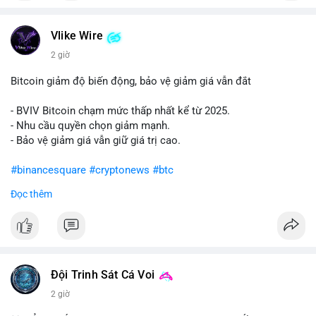
#vlikevn
#titanbot
Vlike Wire
📰 Nguồn: Cointelegraph
2 giờ
Bitcoin giảm độ biến động, bảo vệ giảm giá vẫn đắt
- BVIV Bitcoin chạm mức thấp nhất kể từ 2025.
- Nhu cầu quyền chọn giảm mạnh.
- Bảo vệ giảm giá vẫn giữ giá trị cao.
#binancesquare
#cryptonews
#btc
Đọc thêm
$btc
#vlikevn
#titanbot
📰 Nguồn: CoinDesk
Đội Trinh Sát Cá Voi
2 giờ