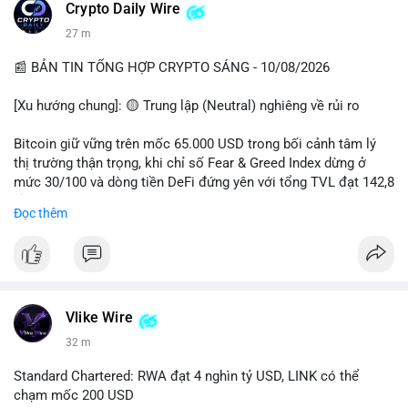
các quỹ phòng hộ sang vị thế Long là tín hiệu tích cực ngầm,
📰 Nguồn: CoinDesk
Crypto Daily Wire
nhưng biến động ngắn hạn vẫn cao.
27 m
• Khuyến nghị: Cẩn trọng với các lệnh Long/Short khi Bitcoin
chưa thoát khỏi vùng giá hiện tại. Theo dõi sát các tin tức về
📰 BẢN TIN TỔNG HỢP CRYPTO SÁNG - 10/08/2026
lạm phát (CPI) và động thái của các quỹ lớn.
[Xu hướng chung]: 🟡 Trung lập (Neutral) nghiêng về rủi ro
📊 Nguồn: Radar Tâm Lý Thị Trường
Bitcoin giữ vững trên mốc 65.000 USD trong bối cảnh tâm lý
thị trường thận trọng, khi chỉ số Fear & Greed Index dừng ở
mức 30/100 và dòng tiền DeFi đứng yên với tổng TVL đạt 142,8
tỷ USD.
Đọc thêm
- Thị trường & Giá cả: BTC giao dịch quanh vùng 65.200 USD,
tăng gần 3% khi Iran-Oman hứa mở lại eo Hormuz, giảm lo ngại
địa chính trị. Hoạt động cá voi diễn ra sôi động với lệnh
chuyển 458 BTC trị giá gần 30 triệu USD cùng nhiều giao dịch
lớn khác. Đáng chú ý, thanh lý Short chiếm tới 81,7% tổng 35,7
Vlike Wire
triệu USD thanh lý trong 24h, cho thấy phe bán đang yếu thế.
32 m
- DeFi & Công nghệ: Standard Chartered dự báo thị trường RWA
Standard Chartered: RWA đạt 4 nghìn tỷ USD, LINK có thể
sẽ bùng nổ lên 4 nghìn tỷ USD, kéo theo giá trị token LINK có
chạm mốc 200 USD