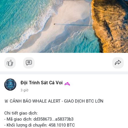
Lời khuyên cho nhà đầu tư nhỏ lẻ: Theo dõi sát điểm đến của
giao dịch này trong vài khối tiếp theo. Nếu BTC vào ví sàn, cần
chuẩn bị cho biến động giá tăng; nếu vào ví lạnh, có thể yên
tâm hơn về xu hướng dài hạn. Không nên hành động vội vàng
dựa trên một giao dịch đơn lẻ, hãy quan sát thêm dòng tiền
trong 24-48 giờ để xác nhận xu hướng.
#52dot09btc
#chuyenvilanh
#tichluydaihan
#mempoolbtc
#giaodichlon
Đội Trinh Sát Cá Voi
3 giờ
🚨 CẢNH BÁO WHALE ALERT - GIAO DỊCH BTC LỚN
Chi tiết giao dịch:
- Mã giao dịch: dd358673...a58373b3
- Khối lượng di chuyển: 458.1010 BTC