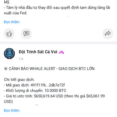
Mỹ.
- Tâm lý nhà đầu tư thay đổi sau quyết định tạm dừng tăng lãi
suất của Fed.
- Cần theo dõi sát sao dữ liệu CPI để dự đoán biến động tiếp
Đọc thêm
theo.
#bitcoin
#btc
#cryptonews
#binancesquare
#cpi
$btc
Đội Trinh Sát Cá Voi
#vlikevn
#titanbot
1 h
📰 Nguồn: Cointelegraph
🚨 CẢNH BÁO WHALE ALERT - GIAO DỊCH BTC LỚN
Chi tiết giao dịch:
- Mã giao dịch: 491f11f6...2db7e72f
- Khối lượng di chuyển: 10.0000 BTC
- Giá trị ước tính: $650,619.64 USD (theo thị giá $65,061.99
USD)
- Thời gian: 11:20
2 2026-08-10 UTC
Đọc thêm