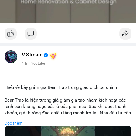
V Stream
1 h
·
Youtube
Hiểu về bẫy giảm giá Bear Trap trong giao dịch tài chính
Bear Trap là hiện tượng giá giảm giả tạo nhằm kích hoạt các
lệnh bán khống hoặc cắt lỗ của phe mua. Sau khi quét thanh
khoản, giá thường đảo chiều tăng mạnh trở lại. Nhà đầu tư cần
nhận diện mô hình này để tránh bị thao túng tâm lý và tối ưu
Đọc thêm
hóa điểm vào lệnh.