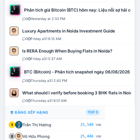
Phân tích giá Bitcoin (BTC) hôm nay: Liệu nỗi sợ hãi có mở 
0
Yesterday at 2:33 PM
Luxury Apartments in Noida Investment Guide
0
Friday a31 6:13 AM
Is RERA Enough When Buying Flats in Noida?
0
Friday a31 5:37 AM
BTC (Bitcoin) - Phân tích snapshot ngày 06/08/2026
0
Thursday a31 2:43 PM
What should I verify before booking 3 BHK flats in Noida?
0
Thursday a31 8:01 AM
BẢNG XẾP HẠNG
TOP 5
Trần Thị Hương
25,548
1
VNĐ
Võ Hữu Phong
25,446
2
VNĐ