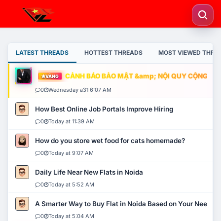
LATEST THREADS
HOTTEST THREADS
MOST VIEWED THRE
CẢNH BÁO BẢO MẬT &amp; NỘI QUY CỘNG ĐỒNG
VÀNG
0
Wednesday a31 6:07 AM
How Best Online Job Portals Improve Hiring
0
Today at 11:39 AM
How do you store wet food for cats homemade?
0
Today at 9:07 AM
Daily Life Near New Flats in Noida
0
Today at 5:52 AM
A Smarter Way to Buy Flat in Noida Based on Your Needs
0
Today at 5:04 AM