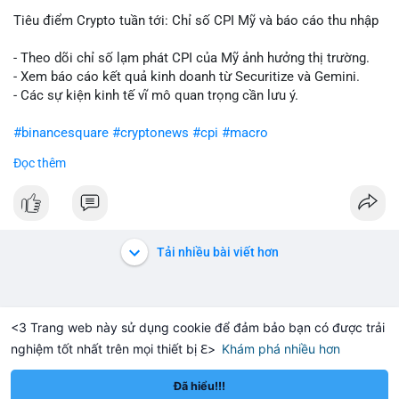
Tiêu điểm Crypto tuần tới: Chỉ số CPI Mỹ và báo cáo thu nhập
- Theo dõi chỉ số lạm phát CPI của Mỹ ảnh hưởng thị trường.
- Xem báo cáo kết quả kinh doanh từ Securitize và Gemini.
- Các sự kiện kinh tế vĩ mô quan trọng cần lưu ý.
#binancesquare
#cryptonews
#cpi
#macro
Đọc thêm
$btc $eth
#vlikevn
#titanbot
📰 Nguồn: CoinDesk
Tải nhiều bài viết hơn
<3 Trang web này sử dụng cookie để đảm bảo bạn có được trải
nghiệm tốt nhất trên mọi thiết bị ℇ>
Khám phá nhiều hơn
Solana
BNB
,917.12
$76.92
$6
-0.04%
SOL
+0.61%
BNB
Đã hiểu!!!