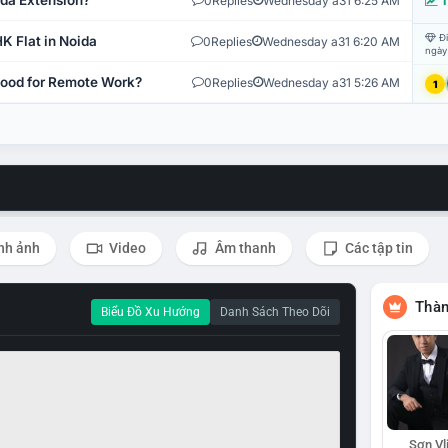
ida Extension?
0
Replies
Wednesday a31 6:25 AM
T
Đi
K Flat in Noida
0
Replies
Wednesday a31 6:20 AM
ngày
 Good for Remote Work?
0
Replies
Wednesday a31 5:26 AM
1
nh ảnh
Video
Âm thanh
Các tập tin
Thàn
Biểu Đồ Xu Hướng
Danh Sách Theo Dõi
Sơn Vl