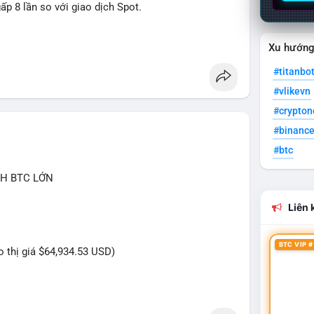
ấp 8 lần so với giao dịch Spot.
tures
Xu hướn
#titanbo
#vlikevn
#crypto
#binanc
#btc
CH BTC LỚN
Liên k
BTC VIP #
eo thị giá $64,934.53 USD)
C trị giá gần 2 triệu USD được thực hiện trong một
 chuyển vốn có chủ đích. Với khối lượng này, khả