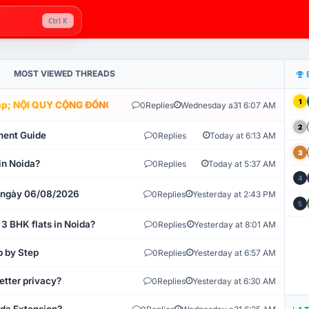
Ctrl K
MOST VIEWED THREADS
1
; NỘI QUY CỘNG ĐỒNG VLIKE.VN: HỆ THỐNG GIÁM SÁT TỰ ĐỘNG V
0
Replies
Wednesday a31 6:07 AM
2
ment Guide
0
Replies
Today at 6:13 AM
3
in Noida?
0
Replies
Today at 5:37 AM
4
t ngày 06/08/2026
0
Replies
Yesterday at 2:43 PM
5
 3 BHK flats in Noida?
0
Replies
Yesterday at 8:01 AM
p by Step
0
Replies
Yesterday at 6:57 AM
etter privacy?
0
Replies
Yesterday at 6:30 AM