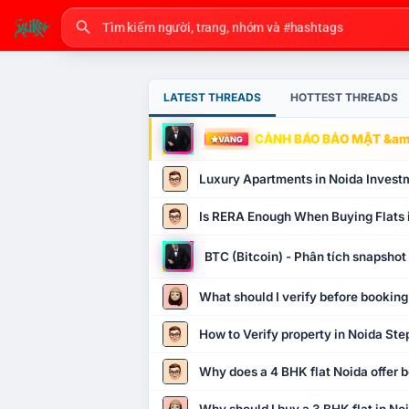
LATEST THREADS
HOTTEST THREADS
CẢNH BÁO BẢO MẬT &amp
VÀNG
Luxury Apartments in Noida Invest
Is RERA Enough When Buying Flats 
BTC (Bitcoin) - Phân tích snapsho
What should I verify before booking
How to Verify property in Noida Ste
Why does a 4 BHK flat Noida offer b