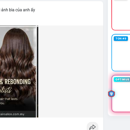
 ảnh bìa của anh ấy
TON #9
OPTIMUS 