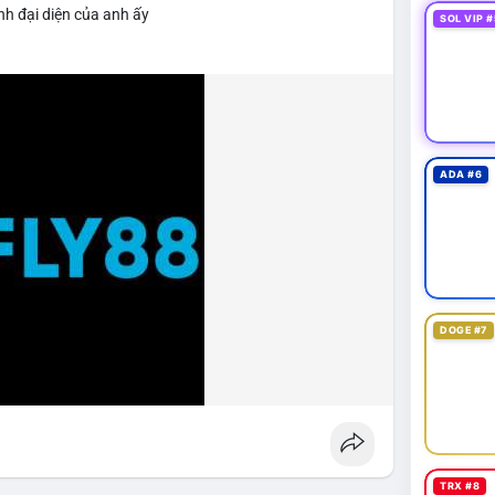
nh đại diện của anh ấy
SOL VIP #
ADA #6
DOGE #7
TRX #8