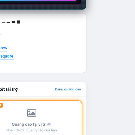
g ▁ ▂ ▃ ▄
t
news
esquare
ết tài trợ
Đăng quảng cáo
1
Quảng cáo tại vị trí #1
Nhấn để đặt quảng cáo của bạn