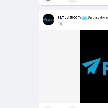
FLY88 tbcom
Đã thay đổi ả
1 h