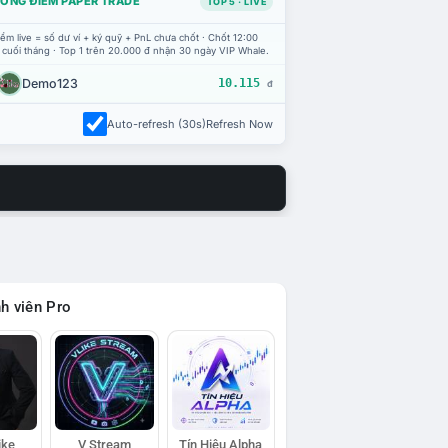
ỔNG ĐIỂM PAPER TRADE
TOP 5 · LIVE
ểm live = số dư ví + ký quỹ + PnL chưa chốt · Chốt 12:00
 cuối tháng · Top 1 trên 20.000 đ nhận 30 ngày VIP Whale.
Demo123
10.115
đ
Auto-refresh (30s)
Refresh Now
h viên Pro
ike
V Stream
Tín Hiệu Alpha