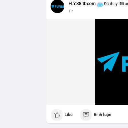
FLY88 tbcom
Đã thay đổi ả
1 h
Like
Bình luận