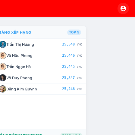
BẢNG XẾP HẠNG
TOP 5
Trần Thị Hương
25,548
VNĐ
À CHẾ TÀI XỬ LÝ VI PHẠM
Võ Hữu Phong
25,446
VNĐ
Trần Ngọc Hà
25,445
VNĐ
Võ Duy Phong
25,347
VNĐ
Đặng Kim Quỳnh
25,246
VNĐ