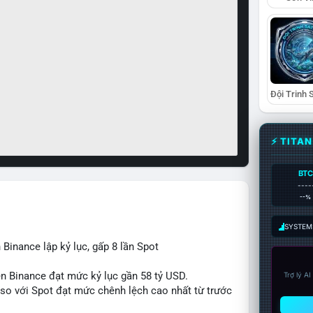
⚡ TITA
BTC
----
--%
SYSTEM:
 Binance lập kỷ lục, gấp 8 lần Spot
rên Binance đạt mức kỷ lục gần 58 tỷ USD.
Trợ lý A
s so với Spot đạt mức chênh lệch cao nhất từ trước