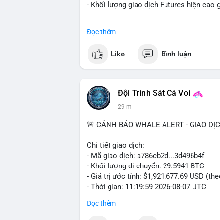
- Khối lượng giao dịch Futures hiện cao g
#binance
#btc
#cryptonews
#bitcoin
#fu
Đọc thêm
$btc
Like
Bình luận
#vlikevn
#titanbot
📰 Nguồn: Cointelegraph
Đội Trinh Sát Cá Voi
29 m
🚨 CẢNH BÁO WHALE ALERT - GIAO DỊ
Chi tiết giao dịch:
- Mã giao dịch: a786cb2d...3d496b4f
- Khối lượng di chuyển: 29.5941 BTC
- Giá trị ước tính: $1,921,677.69 USD (th
- Thời gian: 11:19:59 2026-08-07 UTC
Đọc thêm
Nhận định phân tích: Giao dịch gần 30 BT
khối chưa xác nhận cho thấy dấu hiệu di