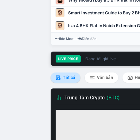
Why should I buy a 3 BHK flat in No
Smart Investment Guide to Buy 2 BH
Is a 4 BHK Flat in Noida Extension
Hide Module
Diễn đàn
Đang tải giá live...
LIVE PRICE
Tất cả
Văn bản
Hì
Trung Tâm Crypto
(BTC)