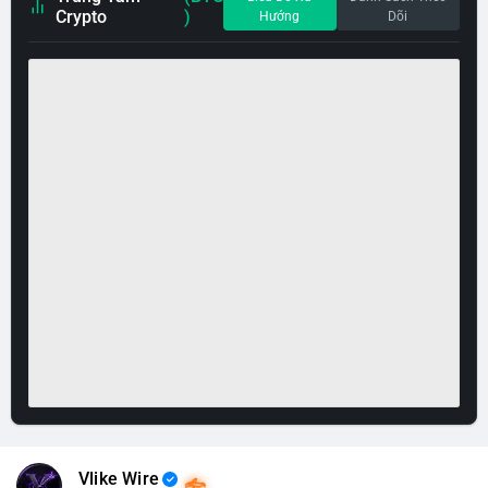
Crypto
)
Hướng
Dõi
Vlike Wire