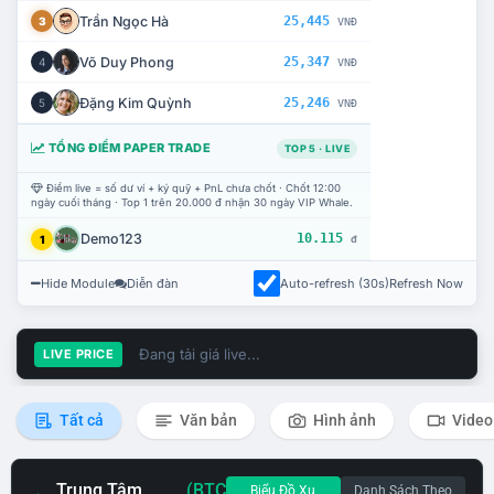
Trần Ngọc Hà
25,445
3
VNĐ
Võ Duy Phong
25,347
4
VNĐ
Đặng Kim Quỳnh
25,246
5
VNĐ
TỔNG ĐIỂM PAPER TRADE
TOP 5 · LIVE
Điểm live = số dư ví + ký quỹ + PnL chưa chốt · Chốt 12:00
ngày cuối tháng · Top 1 trên 20.000 đ nhận 30 ngày VIP Whale.
Demo123
10.115
1
đ
Hide Module
Diễn đàn
Auto-refresh (30s)
Refresh Now
Đang tải giá live...
LIVE PRICE
Tất cả
Văn bản
Hình ảnh
Video
Trung Tâm
(BTC
Biểu Đồ Xu
Danh Sách Theo