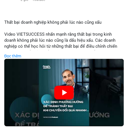
$eth
#vlikevn
#titanbot
Thất bại doanh nghiệp không phải lúc nào cũng xấu
📰 Nguồn: Cointelegraph
Video VIETSUCCESS nhấn mạnh rằng thất bại trong kinh
doanh không phải lúc nào cũng là dấu hiệu xấu. Các doanh
nghiệp có thể học hỏi từ những thất bại để điều chỉnh chiến
lược, phát triển sản phẩm mới, hoặc phát hiện lỗi trong quy
Đọc thêm
trình. Trong lĩnh vực tài chính và crypto, hiểu rõ nguyên nhân
thất bại giúp quản lý rủi ro hiệu quả và tránh lặp lại sai lầm.
Điều này đặc biệt quan trọng khi áp dụng vào các mô hình kinh
doanh mới hoặc đầu tư vào dự án blockchain.
🎥 Xem video trực tiếp tại:
Nguồn: VIETSUCCESS