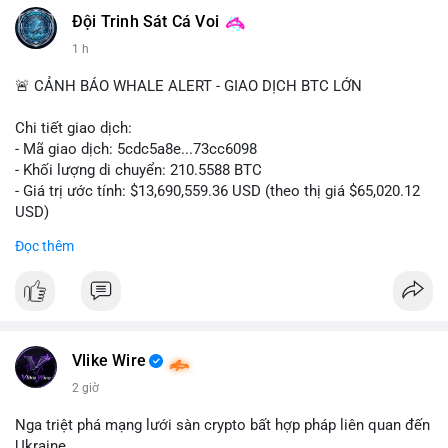
#vlikevn
#titanbot
Đội Trinh Sát Cá Voi
1 h
📰 Nguồn: CoinDesk
🚨 CẢNH BÁO WHALE ALERT - GIAO DỊCH BTC LỚN
Chi tiết giao dịch:
- Mã giao dịch: 5cdc5a8e...73cc6098
- Khối lượng di chuyển: 210.5588 BTC
- Giá trị ước tính: $13,690,559.36 USD (theo thị giá $65,020.12
USD)
- Thời gian: 14:19:51 2026-08-07 UTC
Đọc thêm
Nhận định phân tích hành vi của Cá voi dựa trên giao dịch này
(ví dụ: chuyển dịch lượng lớn coin, gom hàng ví lạnh, áp lực
bán tiềm năng...) và tác động tâm lý thị trường.
Lời khuyên ngắn gọn cho nhà đầu tư nhỏ lẻ.
Vlike Wire
Hashtags: Tự trích xuất 3-5 hashtag ĐỘC NHẤT từ nội dung
2 giờ
chính của bài viết này. Hashtag phải là các từ khóa cụ thể xuất
hiện trong bài (khối lượng BTC, hành vi cá voi, loại ví, mức giá
Nga triệt phá mạng lưới sàn crypto bất hợp pháp liên quan đến
USD). TUYỆT ĐỐI KHÔNG lặp lại các hashtag chung chung
Ukraine