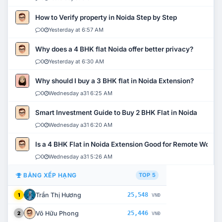
How to Verify property in Noida Step by Step
0
Yesterday at 6:57 AM
Why does a 4 BHK flat Noida offer better privacy?
0
Yesterday at 6:30 AM
Why should I buy a 3 BHK flat in Noida Extension?
0
Wednesday a31 6:25 AM
Smart Investment Guide to Buy 2 BHK Flat in Noida
0
Wednesday a31 6:20 AM
Is a 4 BHK Flat in Noida Extension Good for Remote Work?
0
Wednesday a31 5:26 AM
BẢNG XẾP HẠNG
TOP 5
Trần Thị Hương
25,548
1
VNĐ
Võ Hữu Phong
25,446
2
VNĐ