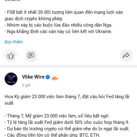
giống nhau ở mọi bài như
#whalealert
,
#smartmoney
,
#cryptonews
,
#vlikesignals
. Mỗi bài viết phải có bộ hashtag
- FSB bắt ít nhất 20 đối tượng liên quan đến mạng lưới sàn
riêng biệt phản ánh đúng nội dung cụ thể của giao dịch đó. Ví
giao dịch crypto không phép.
dụ nếu giao dịch 45 BTC chuyển ví lạnh:
#45btc
#vilanh
- Nhóm này bị cáo buộc lừa đảo nhiều công dân Nga.
#tichluydaihan
#btcmempool
. KHÔNG dùng hashtag tên mô
- Nga khẳng định các sàn này có liên kết với Ukraine.
hình AI (
#gpt
,
#deepseek
,
#gemini
,
#claude
,
#ai
).
Đọc thêm
#russia
#cryptonews
#regulation
#fsb
$btc $eth
#vlikevn
#titanbot
Vlike Wire
📰 Nguồn: CoinDesk
2 giờ
Hoa Kỳ giảm 23.000 việc làm tháng 7, đặt câu hỏi Fed tăng lãi
suất
- Tháng 7, Mỹ giảm 23.000 việc làm, số liệu bất ngờ.
- Tỷ lệ tăng lãi suất Fed giảm dưới 50% cho cuộc họp tháng 9.
- Dự báo thị trường crypto có thể giảm nhẹ do lo ngại lãi suất.
- Các đồng tiền lớn có thể phản ứng: BTC, ETH.