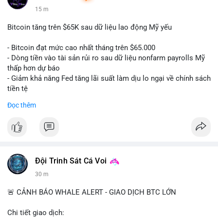
15 m
Bitcoin tăng trên $65K sau dữ liệu lao động Mỹ yếu
- Bitcoin đạt mức cao nhất tháng trên $65.000
- Dòng tiền vào tài sản rủi ro sau dữ liệu nonfarm payrolls Mỹ
thấp hơn dự báo
- Giảm khả năng Fed tăng lãi suất làm dịu lo ngại về chính sách
tiền tệ
#binancesquare
#cryptonews
#btc
Đọc thêm
$btc
#vlikevn
#titanbot
📰 Nguồn: Cointelegraph
Đội Trinh Sát Cá Voi
30 m
🚨 CẢNH BÁO WHALE ALERT - GIAO DỊCH BTC LỚN
Chi tiết giao dịch: