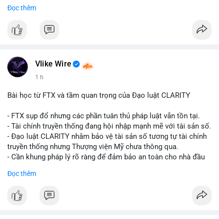
Đọc thêm
$btc
#vlikevn
#titanbot
📰 Nguồn: CoinDesk
Vlike Wire
1 h
Bài học từ FTX và tầm quan trọng của Đạo luật CLARITY
- FTX sụp đổ nhưng các phần tuân thủ pháp luật vẫn tồn tại.
- Tài chính truyền thống đang hội nhập mạnh mẽ với tài sản số.
- Đạo luật CLARITY nhằm bảo vệ tài sản số tương tự tài chính
truyền thống nhưng Thượng viện Mỹ chưa thông qua.
- Cần khung pháp lý rõ ràng để đảm bảo an toàn cho nhà đầu
tư.
Đọc thêm
#binancesquare
#cryptonews
#ftx
#regulation
#clarityact
$btc $eth