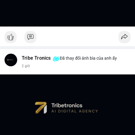
Tribe Tronics
Đã thay đổi ảnh bìa của anh ấy
2 giờ