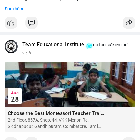
Đọc thêm
#binancesquare
#cryptonews
#btc
#eth
$btc $eth
#vlikevn
#titanbot
Team Educational Institute
đã tạo sự kiện mới
📰 Nguồn: CoinDesk
2 giờ
Aug
28
Choose the Best Montessori Teacher Training Institute in Coimbatore for a Rewarding Career
2nd Floor, 857A, Shop, 44, VKK Menon Rd,
Siddhapudur, Gandhipuram, Coimbatore, Tamil
Nadu 641044