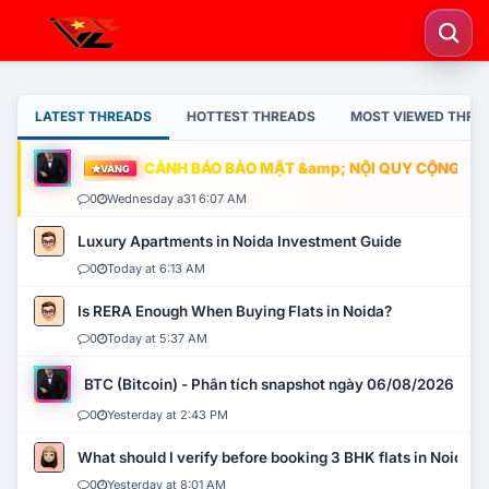
LATEST THREADS
HOTTEST THREADS
MOST VIEWED THRE
CẢNH BÁO BẢO MẬT &amp; NỘI QUY CỘNG ĐỒNG
VÀNG
0
Wednesday a31 6:07 AM
Luxury Apartments in Noida Investment Guide
0
Today at 6:13 AM
Is RERA Enough When Buying Flats in Noida?
0
Today at 5:37 AM
BTC (Bitcoin) - Phân tích snapshot ngày 06/08/2026
0
Yesterday at 2:43 PM
What should I verify before booking 3 BHK flats in Noida?
0
Yesterday at 8:01 AM