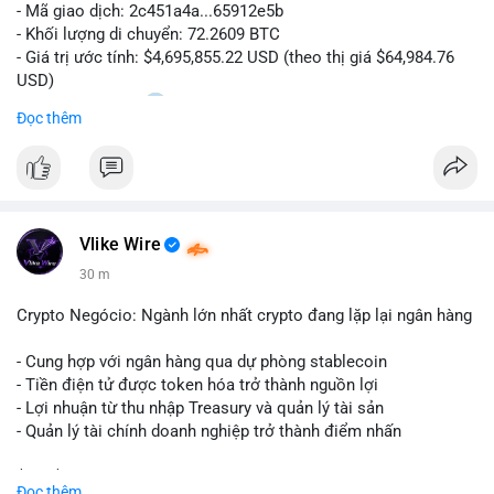
- Mã giao dịch: 2c451a4a...65912e5b
- Khối lượng di chuyển: 72.2609 BTC
- Giá trị ước tính: $4,695,855.22 USD (theo thị giá $64,984.76
USD)
- Thời gian: 15:20
0 2026-08-07 UTC
Đọc thêm
Nhận định phân tích hành vi của Cá voi dựa trên giao dịch này:
Lượng BTC trị giá gần 4,7 triệu USD được dồn vào một giao
dịch duy nhất cho thấy dấu hiệu chuyển tiền có chủ đích,
không phải hành động phân tán nhỏ lẻ. Nếu điểm đến là ví sàn
Vlike Wire
giao dịch, áp lực bán ngắn hạn có thể gia tăng, ảnh hưởng đến
tâm lý nhà đầu tư. Ngược lại, nếu dòng tiền đổ về ví lạnh, đây
30 m
là tín hiệu tích lũy dài hạn, cho thấy cá voi đang gom hàng ở
vùng giá hiện tại thay vì thoát ra.
Crypto Negócio: Ngành lớn nhất crypto đang lặp lại ngân hàng
Lời khuyên ngắn gọn cho nhà đầu tư nhỏ lẻ: Theo dõi sát địa
- Cung hợp với ngân hàng qua dự phòng stablecoin
chỉ nhận của giao dịch này trong 24-48 giờ tới. Đừng vội hành
- Tiền điện tử được token hóa trở thành nguồn lợi
động theo cảm xúc khi chỉ dựa vào một lệnh chuyển đơn lẻ;
- Lợi nhuận từ thu nhập Treasury và quản lý tài sản
hãy quan sát thêm các lệnh tiếp theo để xác nhận xu hướng
- Quản lý tài chính doanh nghiệp trở thành điểm nhấn
dòng tiền trước khi điều chỉnh vị thế.
$btc $eth
Đọc thêm