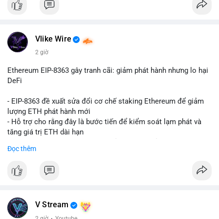
Vlike Wire
2 giờ
Ethereum EIP-8363 gây tranh cãi: giảm phát hành nhưng lo hại
DeFi
- EIP-8363 đề xuất sửa đổi cơ chế staking Ethereum để giảm
lượng ETH phát hành mới
- Hỗ trợ cho rằng đây là bước tiến để kiểm soát lạm phát và
tăng giá trị ETH dài hạn
- Các nhà phê bình lo ngại việc giảm phần thưởng sẽ làm yếu
Đọc thêm
động lực staking, ảnh hưởng đến bảo mật mạng lưới
- Lo ngại thêm: có thể làm giảm hấp dẫn của DeFi, giảm sự phi
tập trung và làm chậm sự tham gia của nhà đầu tư istituционаl
- Diễn ra trong bối cảnh Ethereum đang cân bằng giữa giảm
phát hành và duy trì sức hấp dẫn cho hệ sinh thái
#binancesquare
#cryptonews
#eth
#defi
#eip8363
V Stream
2 giờ
·
Youtube