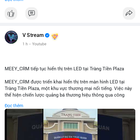
#72dot2609btc
#4triệu7usd
#chuyểnvílạnh
#áplựcbántiềmnăng
#mempoolbtc
#vlikevn
#titanbot
📰 Nguồn: Cointelegraph
V Stream
1 h
·
Youtube
MEEY_CRM tiếp tục hiển thị trên LED tại Tràng Tiền Plaza
MEEY_CRM được triển khai hiển thị trên màn hình LED tại
Tràng Tiền Plaza, một khu vực thương mại nổi tiếng. Việc này
thể hiện chiến lược quảng bá thương hiệu thông qua công
nghệ hiển thị công cộng. Tràng Tiền Plaza thu hút lượng khách
Đọc thêm
lớn hàng ngày, giúp tăng cường nhận diện thương hiệu
MEEY_CRM. Mô hình này kết hợp công nghệ LED với việc đặt
sản tại điểm giao thông quan trọng.
🎥 Xem video trực tiếp tại: