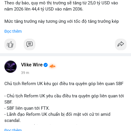
Theo dự báo, quy mô thị trường sẽ tăng từ 25,0 tỷ USD vào
năm 2026 lên 44,4 tỷ USD vào năm 2036.
Mức tăng trưởng này tương ứng với tốc độ tăng trưởng kép
hàng năm (CAGR) đạt 5,9% trong giai đoạn dự báo.
Đọc thêm
Đây là tín hiệu tích cực cho các nhà sản xuất, nhà phân phối và
nhà đầu tư trong ngành vật liệu xây dựng và hạ tầng.
Bạn đánh giá thế nào về tiềm năng của dòng sản phẩm ống
nhựa polyolefin trong tương lai?
Vlike Wire
39 m
Chủ tịch Reform UK kêu gọi điều tra quyên góp liên quan SBF
- Chủ tịch Reform UK yêu cầu điều tra quyên góp liên quan tới
SBF.
- SBF liên quan tới FTX.
- Lãnh đạo Reform UK chuẩn bị đối mặt với cử tri amid
scandal.
- Sự kiện có thể ảnh hưởng đến hình ảnh SBF và FTX.
Đọc thêm