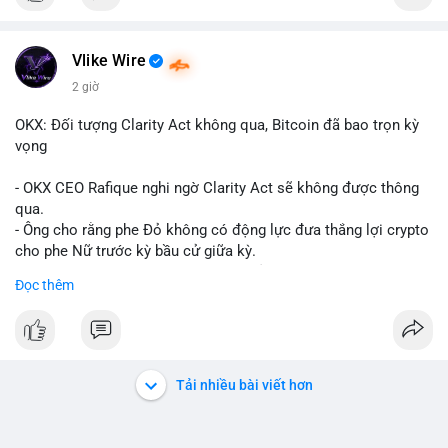
Vlike Wire
2 giờ
OKX: Đối tượng Clarity Act không qua, Bitcoin đã bao trọn kỳ
vọng
- OKX CEO Rafique nghi ngờ Clarity Act sẽ không được thông
qua.
- Ông cho rằng phe Đỏ không có động lực đưa thắng lợi crypto
cho phe Nữ trước kỳ bầu cử giữa kỳ.
- Sự lạc quan đã được giá Bitcoin phản ánh, không cần thêm
Đọc thêm
hỗ trợ pháp lý.
- Nếu luật không qua, Bitcoin vẫn duy trì mức giá hiện tại.
#binancesquare
#cryptonews
#btc
Tải nhiều bài viết hơn
$btc
#vlikevn
#titanbot