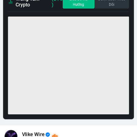
Crypto
)
Hướng
Dõi
Vlike Wire