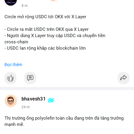
8 m
Circle mở rộng USDC tới OKX với X Layer
- Circle ra mắt USDC trên OKX qua X Layer
- Người dùng X Layer truy cập USDC và chuyển tiền
cross‑chain
- USDC lan rộng khắp các blockchain lớn
#binancesquare
#cryptonews
#usdc
#okx
#xlayer
Đọc thêm
$usdc
#vlikevn
#titanbot
📰 Nguồn: Cointelegraph
bhavesh31
24 m
Thị trường ống polyolefin toàn cầu đang trên đà tăng trưởng
mạnh mẽ.