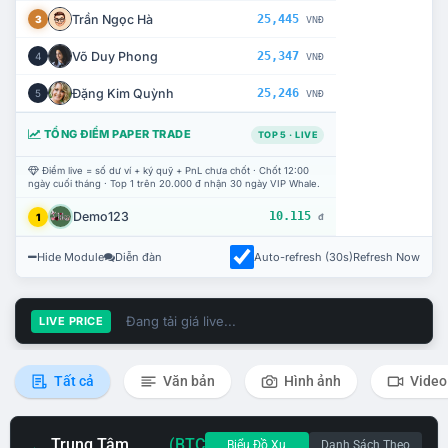
Trần Ngọc Hà
25,445
3
VNĐ
Võ Duy Phong
25,347
4
VNĐ
Đặng Kim Quỳnh
25,246
5
VNĐ
TỔNG ĐIỂM PAPER TRADE
TOP 5 · LIVE
Điểm live = số dư ví + ký quỹ + PnL chưa chốt · Chốt 12:00
ngày cuối tháng · Top 1 trên 20.000 đ nhận 30 ngày VIP Whale.
Demo123
10.115
1
đ
Hide Module
Diễn đàn
Auto-refresh (30s)
Refresh Now
Đang tải giá live...
LIVE PRICE
Tất cả
Văn bản
Hình ảnh
Video
Trung Tâm
(BTC
Biểu Đồ Xu
Danh Sách Theo