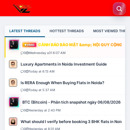
LATEST THREADS
HOTTEST THREADS
MOST VIEWED THRE
CẢNH BÁO BẢO MẬT &amp; NỘI QUY CỘNG ĐỒNG
VÀNG
0
Wednesday a31 6:07 AM
Luxury Apartments in Noida Investment Guide
0
Today at 6:13 AM
Is RERA Enough When Buying Flats in Noida?
0
Today at 5:37 AM
BTC (Bitcoin) - Phân tích snapshot ngày 06/08/2026
0
Yesterday at 2:43 PM
What should I verify before booking 3 BHK flats in Noida?
0
Yesterday at 8:01 AM