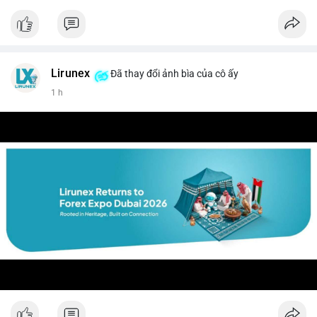
#vlikevn
#titanbot
📰 Nguồn: CoinDesk
Lirunex
Đã thay đổi ảnh bìa của cô ấy
1 h