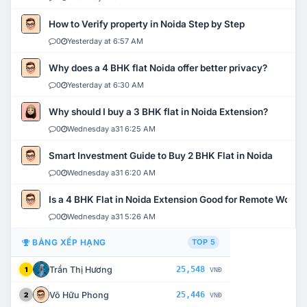
How to Verify property in Noida Step by Step
0
Yesterday at 6:57 AM
Why does a 4 BHK flat Noida offer better privacy?
0
Yesterday at 6:30 AM
Why should I buy a 3 BHK flat in Noida Extension?
0
Wednesday a31 6:25 AM
Smart Investment Guide to Buy 2 BHK Flat in Noida
0
Wednesday a31 6:20 AM
Is a 4 BHK Flat in Noida Extension Good for Remote Work?
0
Wednesday a31 5:26 AM
BẢNG XẾP HẠNG
TOP 5
Trần Thị Hương
25,548
1
VNĐ
Võ Hữu Phong
25,446
2
VNĐ