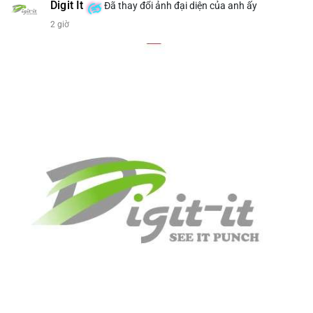
bán tiềm năng...) và tác động tâm lý thị trường.
Digit It
Đã thay đổi ảnh đại diện của anh ấy
2 giờ
Lời khuyên ngắn gọn cho nhà đầu tư nhỏ lẻ.
#8.4854BTC
#551kusd
#chuyenvilon
#mempoolbtc
#dongtiencavoi