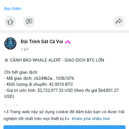
#binancesquare
#cryptonews
#regulation
Đọc thêm
$btc $eth
#vlikevn
#titanbot
📰 Nguồn: Cointelegraph
Đội Trinh Sát Cá Voi
3 giờ
🚨 CẢNH BÁO WHALE ALERT - GIAO DỊCH BTC LỚN
Chi tiết giao dịch:
- Mã giao dịch: c62d4b2a...103b7d76
- Khối lượng di chuyển: 42.0010 BTC
- Giá trị ước tính: $2,722,977.33 USD (theo thị giá $64,831.27
USD)
- Thời gian: 09:19:19 2026-08-09 UTC
Đọc thêm
<3 Trang web này sử dụng cookie để đảm bảo bạn có được trải
Một khối lượng 42 BTC trị giá hơn 2.7 triệu USD vừa được xác
nghiệm tốt nhất trên mọi thiết bị ℇ>
Khám phá nhiều hơn
nhận trong mempool. Với mức giá hiện tại, động thái này cho
hereum
Solana
$1,917.89
$76.43
ETH
-0.13%
SOL
+1.31%
thấy cá voi đang tái cơ cấu danh mục. Nếu dòng tiền hướng về