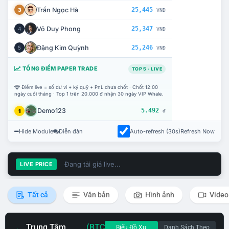
Trần Ngọc Hà
25,445
3
VNĐ
Võ Duy Phong
25,347
4
VNĐ
Đặng Kim Quỳnh
25,246
5
VNĐ
TỔNG ĐIỂM PAPER TRADE
TOP 5 · LIVE
Điểm live = số dư ví + ký quỹ + PnL chưa chốt · Chốt 12:00
ngày cuối tháng · Top 1 trên 20.000 đ nhận 30 ngày VIP Whale.
Demo123
5.492
1
đ
Hide Module
Diễn đàn
Auto-refresh (30s)
Refresh Now
Đang tải giá live...
LIVE PRICE
Tất cả
Văn bản
Hình ảnh
Video
Trung Tâm
(BTC
Biểu Đồ Xu
Danh Sách Theo