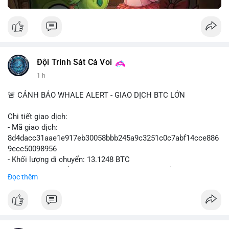
Đội Trinh Sát Cá Voi
1 h
🚨 CẢNH BÁO WHALE ALERT - GIAO DỊCH BTC LỚN
Chi tiết giao dịch:
- Mã giao dịch:
8d4dacc31aae1e917eb30058bbb245a9c3251c0c7abf14cce886
9ecc50098956
- Khối lượng di chuyển: 13.1248 BTC
- Giá trị ước tính: $852,797.92 USD (theo thị giá $64,975.99
Đọc thêm
USD)
- Thời gian: 11:19:18 2026-08-09 UTC
Nhận định phân tích:
Khối lượng 13.1248 BTC, tương đương hơn 850 nghìn USD,