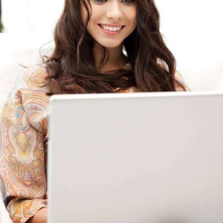
- Quy định & Pháp lý: Brazil công bố quy định mới có hiệu lực
từ 1/1/2027, yêu cầu tạm dừng 24h đối với các giao dịch
crypto trên 10.000 USD chuyển sang nhà cung cấp nước ngoài
hoặc ví tự quản. Fork BIP-110 của Bitcoin khai thác thành công
2 block rồi dừng do thiếu hashpower, khoảng cách giữa các
block kéo dài nhiều giờ.
Lời khuyên từ chuyên gia: Thị trường đang trong giai đoạn tích
lũy với tâm lý sợ hãi chiếm ưu thế. Nhà đầu tư nên tránh
FOMO, tập trung quản trị rủi ro và chờ đợi tín hiệu rõ ràng hơn
từ dòng vốn ETF (tuần tốt nhất kể từ tháng 4 với 1 tỷ USD)
trước khi gia tăng vị thế.
Xem chi tiết các bài viết đầy đủ tại dòng thời gian của Vlike.vn!
#whalealertbtc
#feargreedindex
#bip110fork
#brazilcryptoregulation
#defitvl