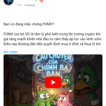
1 h
·
Youtube
Bạn có đang mắc chứng FOMO?
FOMO (sợ bỏ lỡ) là tâm lý phổ biến trong thị trường crypto khi
giá tăng mạnh khiến nhà đầu tư cảm thấy áp lực vào lệnh sớm.
Điều này thường dẫn đến quyết định mua ở đỉnh và thua lỗ khi
thị trường điều chỉnh. Cần kiểm soát cảm xúc và tuân thủ
Đọc thêm
chiến lược đầu tư rõ ràng.
🎥 Xem video trực tiếp tại:
Nguồn: Cú Thông Thái