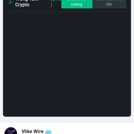
Crypto
)
Hướng
Dõi
Vlike Wire