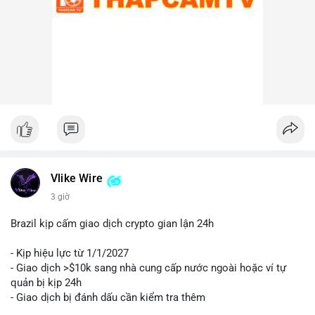
Lời khuyên cho nhà đầu tư nhỏ lẻ:
Nhà đầu tư nên theo dõi sát các địa chỉ ví nhận trong giao dịch
này. Nếu BTC được chuyển lên sàn trong 24-48 giờ tới, hãy
thận trọng trước khả năng điều chỉnh giá. Ngược lại, nếu ví
nhận là ví lạnh, đây có thể là tín hiệu tích cực cho xu hướng
trung hạn. Quản lý rủi ro chặt chẽ và tránh hành động theo cảm
xúc là ưu tiên hàng đầu.
#44btc
#vilanh
#tichluydaihan
#btcmempool
#2tr86usd
Vlike Wire
3 giờ
Brazil kịp cấm giao dịch crypto gian lận 24h
- Kịp hiệu lực từ 1/1/2027
- Giao dịch >$10k sang nhà cung cấp nước ngoài hoặc ví tự
quản bị kịp 24h
- Giao dịch bị đánh dấu cần kiểm tra thêm