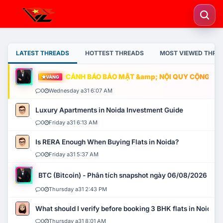
LATEST THREADS
HOTTEST THREADS
MOST VIEWED THRE
CẢNH BÁO BẢO MẬT &amp; NỘI QUY CỘNG ĐỒNG
VÀNG
0
Wednesday a31 6:07 AM
Luxury Apartments in Noida Investment Guide
0
Friday a31 6:13 AM
Is RERA Enough When Buying Flats in Noida?
0
Friday a31 5:37 AM
BTC (Bitcoin) - Phân tích snapshot ngày 06/08/2026
0
Thursday a31 2:43 PM
What should I verify before booking 3 BHK flats in Noida?
0
Thursday a31 8:01 AM