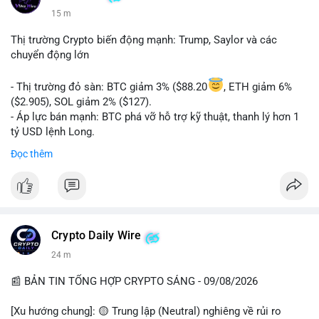
15 m
Thị trường Crypto biến động mạnh: Trump, Saylor và các
chuyển động lớn
- Thị trường đỏ sàn: BTC giảm 3% ($88.20
, ETH giảm 6%
($2.905), SOL giảm 2% ($127).
- Áp lực bán mạnh: BTC phá vỡ hỗ trợ kỹ thuật, thanh lý hơn 1
tỷ USD lệnh Long.
- Tin tức quan trọng: Trump Media dự kiến airdrop token cho
Đọc thêm
cổ đông vào tháng 2.
- Định chế tài chính: Delaware Life đưa BTC vào sản phẩm bảo
hiểm; Galaxy Digital lập quỹ đầu tư 100 triệu USD.
- Pháp lý: CEO Coinbase thúc đẩy khung pháp lý tại Davos; Bồ
Đào Nha chặn Polymarket.
Crypto Daily Wire
#binancesquare
#cryptonews
#btc
#eth
#sol
#xrp
24 m
$btc $eth $sol $xrp
📰 BẢN TIN TỔNG HỢP CRYPTO SÁNG - 09/08/2026
#vlikevn
#titanbot
[Xu hướng chung]: 🟡 Trung lập (Neutral) nghiêng về rủi ro