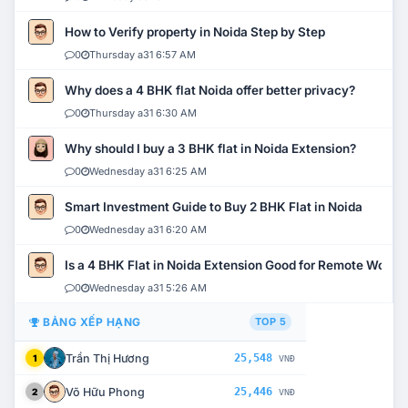
How to Verify property in Noida Step by Step
0
Thursday a31 6:57 AM
Why does a 4 BHK flat Noida offer better privacy?
0
Thursday a31 6:30 AM
Why should I buy a 3 BHK flat in Noida Extension?
0
Wednesday a31 6:25 AM
Smart Investment Guide to Buy 2 BHK Flat in Noida
0
Wednesday a31 6:20 AM
Is a 4 BHK Flat in Noida Extension Good for Remote Work?
0
Wednesday a31 5:26 AM
BẢNG XẾP HẠNG
TOP 5
Trần Thị Hương
25,548
1
VNĐ
Võ Hữu Phong
25,446
2
VNĐ