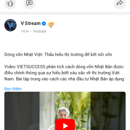
V Stream
14 m
·
Youtube
Dòng vốn Nhật Việt: Thấu hiểu thị trường để kết nối vốn
Video VIETSUCCESS phân tích cách dòng vốn Nhật Bản được
điều chỉnh thông qua sự hiểu biết sâu sắc về thị trường Việt
Nam. Bài tập trung vào cách các nhà đầu tư Nhật Bản áp dụng
chiến lược đầu tư phù hợp với điều kiện kinh tế địa phương, từ
Đọc thêm
đầu tư trực tiếp vào doanh nghiệp đến việc giao dịch tài chính.
Kết nối này không chỉ tạo cơ hội tăng trưởng cho Việt Nam mà
còn tạo ra động lực cho thị trường crypto địa phương khi các
nhà đầu tư đa quốc gia tìm kiếm cơ hội đa dạng. Các yếu tố
như chính sách tài chính Việt Nam, xu hướng đầu tư ESG, và
ổn định thị trường sẽ ảnh hưởng trực tiếp đến lưu lượng vốn
nhập khẩu từ Nhật Bản. Bài cũng nhấn mạnh vai trò của thông