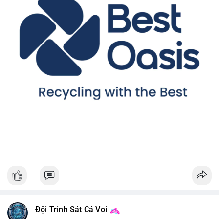
Đội Trinh Sát Cá Voi