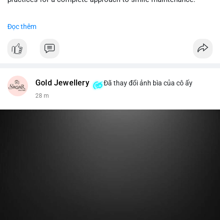
khi gia tăng vị thế.
#dentabiome
#gumhealth
#smilecare
#dentalwellness
Đọc thêm
#8dot0316btc
#chuyenlensan
#aplucbannganhan
#btcmempool
#516kusd
Gold Jewellery
Đã thay đổi ảnh bìa của cô ấy
28 m