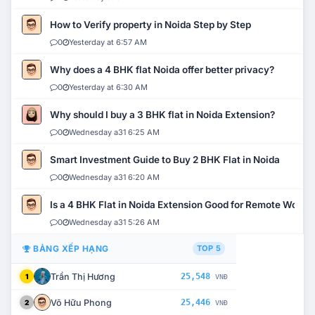
How to Verify property in Noida Step by Step
0
Yesterday at 6:57 AM
Why does a 4 BHK flat Noida offer better privacy?
0
Yesterday at 6:30 AM
Why should I buy a 3 BHK flat in Noida Extension?
0
Wednesday a31 6:25 AM
Smart Investment Guide to Buy 2 BHK Flat in Noida
0
Wednesday a31 6:20 AM
Is a 4 BHK Flat in Noida Extension Good for Remote Work?
0
Wednesday a31 5:26 AM
BẢNG XẾP HẠNG
TOP 5
Trần Thị Hương
25,548
1
VNĐ
Võ Hữu Phong
25,446
2
VNĐ