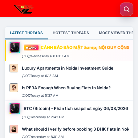
LATEST THREADS
HOTTEST THREADS
MOST VIEWED THRE
CẢNH BÁO BẢO MẬT &amp; NỘI QUY CỘNG ĐỒNG
VÀNG
0
Wednesday a31 6:07 AM
Luxury Apartments in Noida Investment Guide
0
Today at 6:13 AM
Is RERA Enough When Buying Flats in Noida?
0
Today at 5:37 AM
BTC (Bitcoin) - Phân tích snapshot ngày 06/08/2026
0
Yesterday at 2:43 PM
What should I verify before booking 3 BHK flats in Noida?
0
Yesterday at 8:01 AM