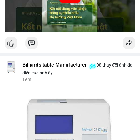
tin thị trường chính xác trong việc giảm rủi ro khi kết nối các
thị trường khác nhau.
🎥 Xem video trực tiếp tại:
Nguồn: VIETSUCCESS
Billiards table Manufacturer
Đã thay đổi ảnh đại
diện của anh ấy
19 m