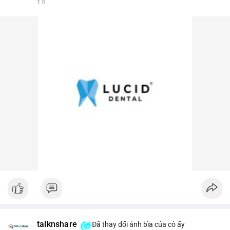
1 h
talknshare
Đã thay đổi ảnh bìa của cô ấy