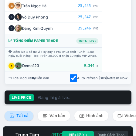
Trần Ngọc Hà
25,445
3
VNĐ
Võ Duy Phong
25,347
4
VNĐ
Đặng Kim Quỳnh
25,246
5
VNĐ
TỔNG ĐIỂM PAPER TRADE
TOP 5 · LIVE
Điểm live = số dư ví + ký quỹ + PnL chưa chốt · Chốt 12:00
ngày cuối tháng · Top 1 trên 20.000 đ nhận 30 ngày VIP Whale.
Demo123
9.344
1
đ
Hide Module
Diễn đàn
Auto-refresh (30s)
Refresh Now
Đang tải giá live...
LIVE PRICE
Tất cả
Văn bản
Hình ảnh
Video
Trung Tâm
(BTC
Biểu Đồ Xu
Danh Sách Theo