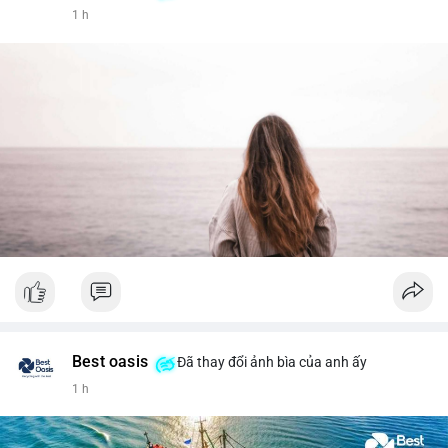
1 h
Best oasis
Đã thay đổi ảnh bìa của anh ấy
1 h