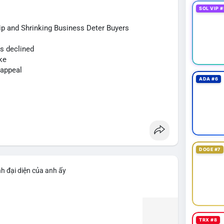
òng tiền đổ vào sàn, nhưng đồng thời củng cố niềm
SOL VIP #
p and Shrinking Business Deter Buyers
 định điểm đến của số BTC này. Nếu chúng xuất
us declined
c giảm vị thế đòn bẩy. Ngược lại, nếu chuyển sang ví
ke
h cực. Luôn đặt lệnh stop-loss và tránh FOMO trong
 appeal
ADA #6
sd64k
#mempoolflow
DOGE #7
h đại diện của anh ấy
TRX #8