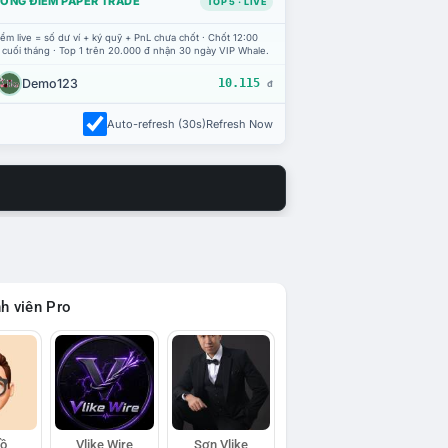
ỔNG ĐIỂM PAPER TRADE
TOP 5 · LIVE
ểm live = số dư ví + ký quỹ + PnL chưa chốt · Chốt 12:00
 cuối tháng · Top 1 trên 20.000 đ nhận 30 ngày VIP Whale.
Demo123
10.115
đ
Auto-refresh (30s)
Refresh Now
h viên Pro
Hồ
Vlike Wire
Sơn Vlike