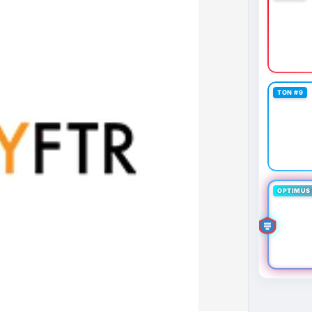
TON #9
OPTIMUS 