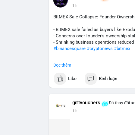
trọng, có thể gây áp lực ngắn hạn nếu d
1 h
tin nếu dòng tiền đi vào kho lưu trữ lạnh.
BitMEX Sale Collapse: Founder Ownershi
Lời khuyên cho nhà đầu tư nhỏ lẻ:
Theo dõi sát các block tiếp theo để xác
- BitMEX sale failed as buyers like Exod
hiện trên sàn giao dịch lớn, hãy cân nhắ
- Concerns over founder's ownership sta
lạnh, đây có thể là tín hiệu tích lũy tíc
- Shrinking business operations reduced
biến động ngắn hạn.
#binancesquare
#cryptonews
#bitmex
#207btc
#chuyenvilanh
#aplucban
#btcu
$btc $eth
Đọc thêm
#vlikevn
#titanbot
Like
Bình luận
📰 Nguồn: CoinDesk
giftvouchers
Đã thay đổi ản
1 h