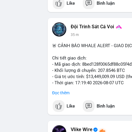
Like
Bình luận
#vlikevn
#titanbot
📰 Nguồn: Cointelegraph
Đội Trinh Sát Cá Voi
35 m
🚨 CẢNH BÁO WHALE ALERT - GIAO DỊ
Chi tiết giao dịch:
- Mã giao dịch: 8bed128f0065df88c05f
- Khối lượng di chuyển: 207.8546 BTC
- Giá trị ước tính: $13,449,009.09 USD (t
- Thời gian: 17:19:40 2026-08-07 UTC
Đọc thêm
Nhận định phân tích:
Giao dịch gần 208 BTC (tương đương 13,4
Like
Bình luận
lớn đang vận hành dòng vốn. Khối lượng
sàn giao dịch phi tập trung, gợi ý khả n
hoặc bán. Tuy nhiên, việc chuyển sang ví 
đặc biệt khi BTC đang dao động quanh vù
Vlike Wire