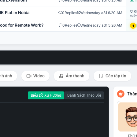
ida Extension?
0
Replies
Wednesday a31 6:25 AM
T
Đi
K Flat in Noida
0
Replies
Wednesday a31 6:20 AM
ngày
 Good for Remote Work?
0
Replies
Wednesday a31 5:26 AM
1
nh ảnh
Video
Âm thanh
Các tập tin
Thàn
Biểu Đồ Xu Hướng
Danh Sách Theo Dõi
Phí 