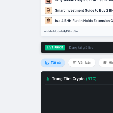
Why should I buy a 3 BHK flat in No
Smart Investment Guide to Buy 2 BH
Is a 4 BHK Flat in Noida Extension
Hide Module
Diễn đàn
Đang tải giá live...
LIVE PRICE
Tất cả
Văn bản
Hì
Trung Tâm Crypto
(BTC)