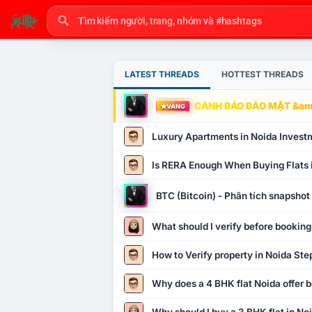
LATEST THREADS
HOTTEST THREADS
CẢNH BÁO BẢO MẬT &amp
VÀNG
Luxury Apartments in Noida Invest
Is RERA Enough When Buying Flats 
BTC (Bitcoin) - Phân tích snapsho
What should I verify before booking
How to Verify property in Noida Ste
Why does a 4 BHK flat Noida offer b