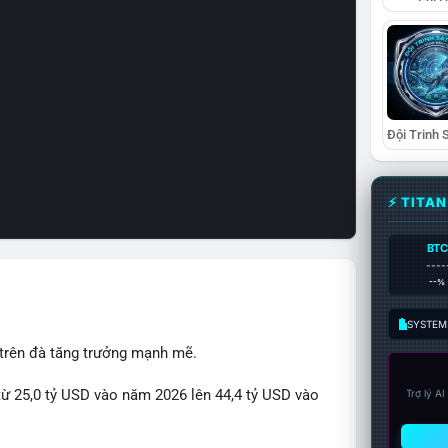
⚡ TITA
BTC
----
--%
SYSTEM:
 trên đà tăng trưởng mạnh mẽ.
từ 25,0 tỷ USD vào năm 2026 lên 44,4 tỷ USD vào
Trợ lý A