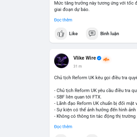
Mức tăng trưởng này tương ứng với tốc 
giai đoạn dự báo.
Đọc thêm
Đây là tín hiệu tích cực cho các nhà sản
liệu xây dựng và hạ tầng.
Like
Bình luận
Bạn đánh giá thế nào về tiềm năng của d
Vlike Wire
31 m
Chủ tịch Reform UK kêu gọi điều tra quy
- Chủ tịch Reform UK yêu cầu điều tra qu
- SBF liên quan tới FTX.
- Lãnh đạo Reform UK chuẩn bị đối mặt v
- Sự kiện có thể ảnh hưởng đến hình ảnh
- Không có thông tin tác động thị trường 
#binancesquare
#cryptonews
#sbf
#ftx
Đọc thêm
$btc $eth