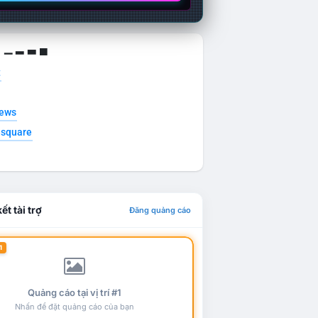
g ▁ ▂ ▃ ▄
t
news
esquare
ết tài trợ
Đăng quảng cáo
1
Quảng cáo tại vị trí #1
Nhấn để đặt quảng cáo của bạn