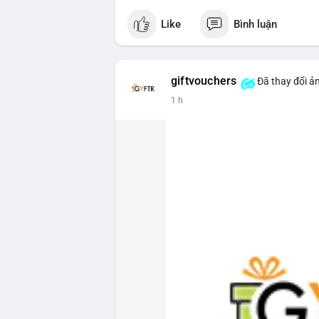
Like
Bình luận
giftvouchers
Đã thay đổi ản
1 h