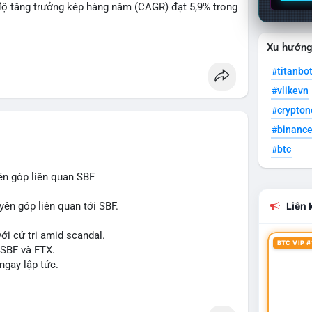
độ tăng trưởng kép hàng năm (CAGR) đạt 5,9% trong
Xu hướn
 xuất, nhà phân phối và nhà đầu tư trong ngành vật
#titanbo
#vlikevn
òng sản phẩm ống nhựa polyolefin trong tương lai?
#crypto
#binanc
#btc
ên góp liên quan SBF
yên góp liên quan tới SBF.
Liên k
ới cử tri amid scandal.
BTC VIP #
 SBF và FTX.
ngay lập tức.
#reformuk