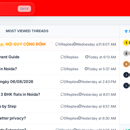
Ctrl K
MOST VIEWED THREADS
1
; NỘI QUY CỘNG ĐỒNG VLIKE.VN: HỆ THỐNG GIÁM SÁT TỰ ĐỘNG V
0
Replies
Wednesday a31 6:07 AM
2
ment Guide
0
Replies
Today at 6:13 AM
3
in Noida?
0
Replies
Today at 5:37 AM
4
t ngày 06/08/2026
0
Replies
Yesterday at 2:43 PM
5
 3 BHK flats in Noida?
0
Replies
Yesterday at 8:01 AM
p by Step
0
Replies
Yesterday at 6:57 AM
etter privacy?
0
Replies
Yesterday at 6:30 AM