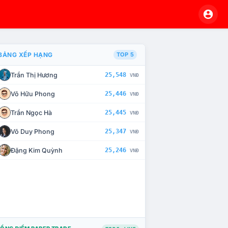
BẢNG XẾP HẠNG
TOP 5
Trần Thị Hương
25,548
VNĐ
À CHẾ TÀI XỬ LÝ VI PHẠM
Võ Hữu Phong
25,446
VNĐ
Trần Ngọc Hà
25,445
VNĐ
Võ Duy Phong
25,347
VNĐ
Đặng Kim Quỳnh
25,246
VNĐ