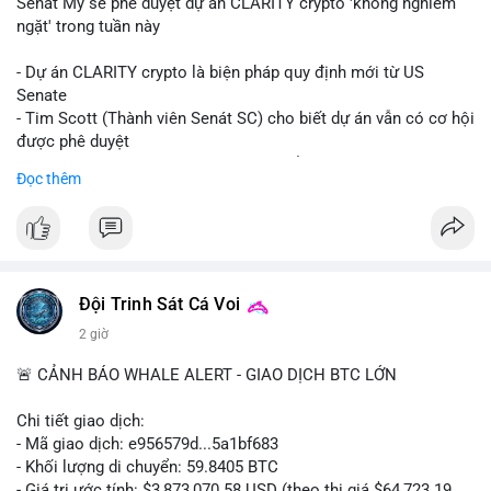
Senát Mỹ sẽ phê duyệt dự án CLARITY crypto 'không nghiêm
ngặt' trong tuần này
- Dự án CLARITY crypto là biện pháp quy định mới từ US
Senate
- Tim Scott (Thành viên Senát SC) cho biết dự án vẫn có cơ hội
được phê duyệt
- Bài toán chính là thời gian hạn chế để đưa dự án vào lịch
Đọc thêm
trình
- Có thể ảnh hưởng đến môi trường quy định crypto tại Mỹ
$btc $eth
#vlikevn
#titanbot
Đội Trinh Sát Cá Voi
2 giờ
📰 Nguồn: Cointelegraph
🚨 CẢNH BÁO WHALE ALERT - GIAO DỊCH BTC LỚN
Chi tiết giao dịch:
- Mã giao dịch: e956579d...5a1bf683
- Khối lượng di chuyển: 59.8405 BTC
- Giá trị ước tính: $3,873,070.58 USD (theo thị giá $64,723.19