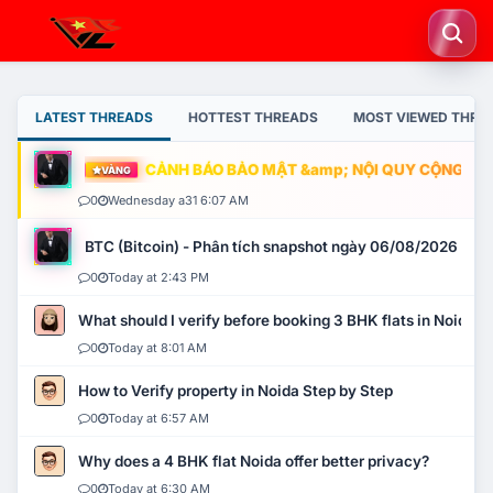
LATEST THREADS
HOTTEST THREADS
MOST VIEWED THRE
CẢNH BÁO BẢO MẬT &amp; NỘI QUY CỘNG ĐỒNG
VÀNG
0
Wednesday a31 6:07 AM
BTC (Bitcoin) - Phân tích snapshot ngày 06/08/2026
0
Today at 2:43 PM
What should I verify before booking 3 BHK flats in Noida?
0
Today at 8:01 AM
How to Verify property in Noida Step by Step
0
Today at 6:57 AM
Why does a 4 BHK flat Noida offer better privacy?
0
Today at 6:30 AM