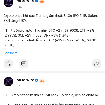
Vlike Wire
9 m
Crypto phục hồi sau Trump giảm thuế, BitGo IPO 2.1B, Solana
SKR tăng 250%
- Thị trường crypto tăng nhẹ: BTC +2% (89.900$), ETH +2%
(2.995$), SOL +2% (130$), XRP +3% (1.94$).
- Các đồng lớn nhất dẫn đầu: CC (+15%), SKY (+11%), SAND
(+10%).
- Gần 1 B$ liquidations khi Bitcoin phục hồi sau tín hiệu Trump
Đọc thêm
hủy bỏ lệnh thuế EU.
- Vitalik Buterin đề xuất staking DVT để tăng cường bảo mật
và phân quyền Ethereum.
- BitGo công bố IPO 18$/cổ phiếu, định giá 2.1 B$.
- Thượng viện Mỹ tiến hành dự thảo Clarity Act, mặc dù chưa
có sự đồng thuận hai đảng.
Vlike Wire
- Newrez xem xét Bitcoin và Ethereum trong việc xác định đủ
40 m
điều kiện vay mua nhà, áp dụng giá trị giảm để bù đắp biến
động.
ETF Bitcoin tăng mạnh sau vụ hack Coldcard, liên hệ chưa rõ
- Cơ quan quản lý Hồng Kông bắt đầu cấp giấy phép stablecoin
theo khung mới nghiêm ngặt.