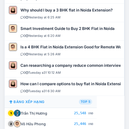
Why should I buy a 3 BHK flat in Noida Extension?
0
Yesterday at 6:25 AM
Smart Investment Guide to Buy 2 BHK Flat in Noida
0
Yesterday at 6:20 AM
Is a 4 BHK Flat in Noida Extension Good for Remote Work?
0
Yesterday at 5:26 AM
Can researching a company reduce common interview mi
0
Tuesday a31 10:12 AM
How can I compare options to buy flat in Noida Extension?
0
Tuesday a31 6:30 AM
BẢNG XẾP HẠNG
TOP 5
Trần Thị Hương
25,548
1
VNĐ
Võ Hữu Phong
25,446
2
VNĐ