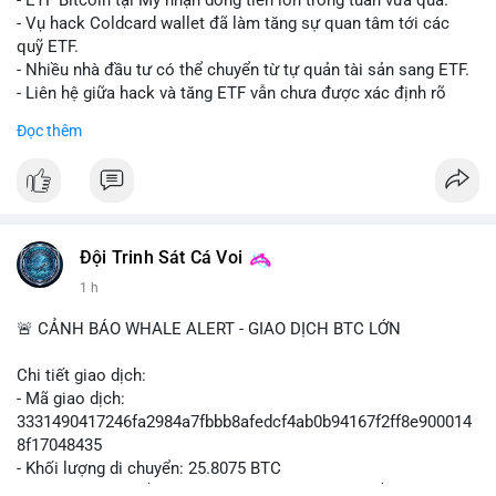
- ETF Bitcoin tại Mỹ nhận dòng tiền lớn trong tuần vừa qua.
- Tòa án Nga công nhận crypto là tài sản pháp lý, thiết lập tiền
- Vụ hack Coldcard wallet đã làm tăng sự quan tâm tới các
lệ cho các vụ án hình sự và dân sự.
quỹ ETF.
- Trump hy vọng ký luật cơ cấu thị trường crypto sớm, dù vẫn
- Nhiều nhà đầu tư có thể chuyển từ tự quản tài sản sang ETF.
còn rào cản pháp lý.
- Liên hệ giữa hack và tăng ETF vẫn chưa được xác định rõ
- Saga’s EVM blockchain ngừng hoạt động sau vụ hack 7 M$,
ràng.
Đọc thêm
tiền trộm được chuyển sang Ethereum.
- Steak ’n Shake triển khai chương trình thưởng Bitcoin cho
#binancesquare
#cryptonews
#btc
#etf
nhân viên, cho phép nhận phần lương bằng BTC.
$btc
#binancesquare
#cryptonews
#btc
#eth
#sol
#xrp
#cc
#sky
#sand
#skr
#dvt
#vlikevn
#titanbot
Đội Trinh Sát Cá Voi
1 h
$btc $eth $sol $xrp $cc $sky $sand $skr $dvt
📰 Nguồn: Cointelegraph
🚨 CẢNH BÁO WHALE ALERT - GIAO DỊCH BTC LỚN
#vlikevn
#titanbot
Chi tiết giao dịch:
📰 Nguồn: Decrypt
- Mã giao dịch:
3331490417246fa2984a7fbbb8afedcf4ab0b94167f2ff8e900014
8f17048435
- Khối lượng di chuyển: 25.8075 BTC
- Giá trị ước tính: $1,666,026.81 USD (theo thị giá $64,556.01