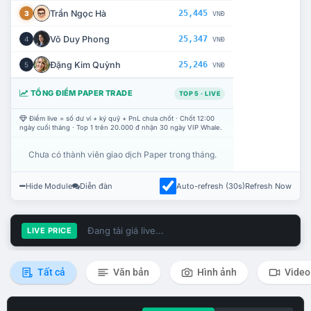
Trần Ngọc Hà
25,445
3
VNĐ
Võ Duy Phong
25,347
4
VNĐ
Đặng Kim Quỳnh
25,246
5
VNĐ
TỔNG ĐIỂM PAPER TRADE
TOP 5 · LIVE
Điểm live = số dư ví + ký quỹ + PnL chưa chốt · Chốt 12:00
ngày cuối tháng · Top 1 trên 20.000 đ nhận 30 ngày VIP Whale.
Chưa có thành viên giao dịch Paper trong tháng.
Hide Module
Diễn đàn
Auto-refresh (30s)
Refresh Now
Đang tải giá live...
LIVE PRICE
Tất cả
Văn bản
Hình ảnh
Video