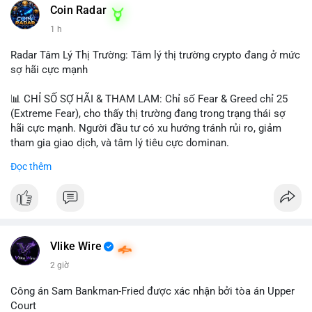
khoản mỏng.
Coin Radar
📰 Nguồn: CoinDesk
1 h
#25dot8btc
#dichuyen1_66trieuusd
#khangcu64556
#whalebtc
#theodoidongtien
Radar Tâm Lý Thị Trường: Tâm lý thị trường crypto đang ở mức
sợ hãi cực mạnh
📊 CHỈ SỐ SỢ HÃI & THAM LAM: Chỉ số Fear & Greed chỉ 25
(Extreme Fear), cho thấy thị trường đang trong trạng thái sợ
hãi cực mạnh. Người đầu tư có xu hướng tránh rủi ro, giảm
tham gia giao dịch, và tâm lý tiêu cực dominan.
Đọc thêm
📈 XU HƯỚNG TÌM KIẾM & THẢO LUẬN: Coin được tìm kiếm
nhiều nhất trên CoinGecko là Cash Cat (CASHCAT), Bitcoin
(BTC), Sui (SUI), Pudgy Penguins (PENGU). Trên Google Trends
Việt Nam, từ khóa như 'con riêng', 'phạm nhật minh anh' và 'tô
lâm' được nhắc đến nhiều, có thể phản ánh sự quan tâm đến
các chủ đề không liên quan trực tiếp đến crypto.
Vlike Wire
2 giờ
💬 DÒNG CHẢY TIN TỨC & TRUYỀN THÔNG: Các bài đăng
trên Binance Square tập trung vào chiến lược trading, lệnh kẹp,
Công án Sam Bankman-Fried được xác nhận bởi tòa án Upper
và cập nhật về sự kiện như 'Lãi lỗ chưa ghi nhận'. Trên
Court