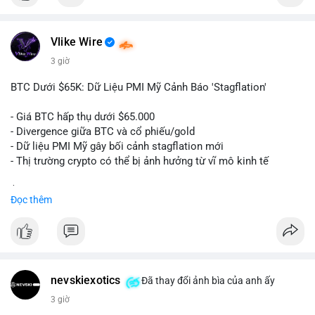
$btc
Vlike Wire
#vlikevn
#titanbot
3 giờ
📰 Nguồn: Cointelegraph
BTC Dưới $65K: Dữ Liệu PMI Mỹ Cảnh Báo 'Stagflation'
- Giá BTC hấp thụ dưới $65.000
- Divergence giữa BTC và cổ phiếu/gold
- Dữ liệu PMI Mỹ gây bối cảnh stagflation mới
- Thị trường crypto có thể bị ảnh hưởng từ vĩ mô kinh tế
$btc
#btc
Đọc thêm
#vlikevn
#titanbot
📰 Nguồn: Cointelegraph
nevskiexotics
Đã thay đổi ảnh bìa của anh ấy
3 giờ