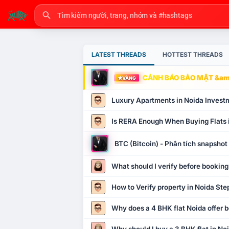
LATEST THREADS
HOTTEST THREADS
CẢNH BÁO BẢO MẬT &amp
VÀNG
Luxury Apartments in Noida Invest
Is RERA Enough When Buying Flats 
BTC (Bitcoin) - Phân tích snapsho
What should I verify before booking
How to Verify property in Noida Ste
Why does a 4 BHK flat Noida offer b