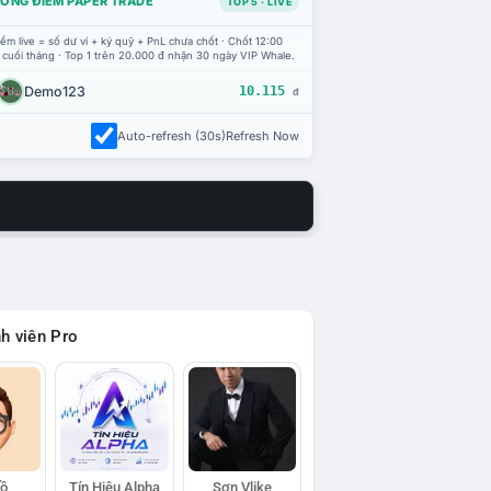
ỔNG ĐIỂM PAPER TRADE
TOP 5 · LIVE
ểm live = số dư ví + ký quỹ + PnL chưa chốt · Chốt 12:00
 cuối tháng · Top 1 trên 20.000 đ nhận 30 ngày VIP Whale.
Demo123
10.115
đ
Auto-refresh (30s)
Refresh Now
h viên Pro
Hồ
Tín Hiệu Alpha
Sơn Vlike