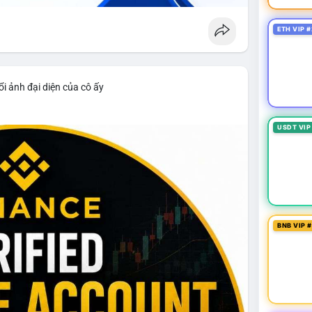
ETH VIP #
i ảnh đại diện của cô ấy
USDT VIP
BNB VIP 