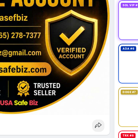
SOL VIP #
ADA #6
DOGE #7
TRX #8