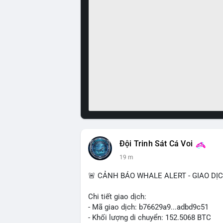
Đội Trinh Sát Cá Voi
19 m
🚨 CẢNH BÁO WHALE ALERT - GIAO DỊ
Chi tiết giao dịch:
- Mã giao dịch: b76629a9...adbd9c51
- Khối lượng di chuyển: 152.5068 BTC