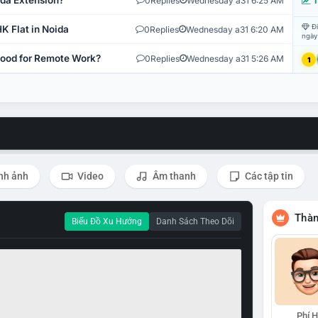
ida Extension?
0
Replies
Wednesday a31 6:25 AM
T
Đi
K Flat in Noida
0
Replies
Wednesday a31 6:20 AM
ngày
 Good for Remote Work?
0
Replies
Wednesday a31 5:26 AM
1
nh ảnh
Video
Âm thanh
Các tập tin
Thàn
Biểu Đồ Xu Hướng
Danh Sách Theo Dõi
Phí 