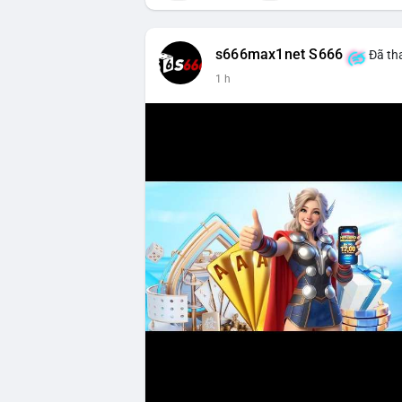
s666max1net S666
Đã tha
1 h