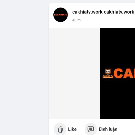
cakhiatv.work cakhiatv.work
40 m
Like
Bình luận