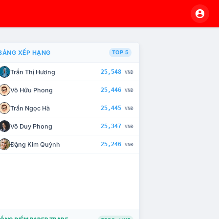
BẢNG XẾP HẠNG
TOP 5
Trần Thị Hương
25,548
VNĐ
À CHẾ TÀI XỬ LÝ VI PHẠM
Võ Hữu Phong
25,446
VNĐ
Trần Ngọc Hà
25,445
VNĐ
Võ Duy Phong
25,347
VNĐ
Đặng Kim Quỳnh
25,246
VNĐ