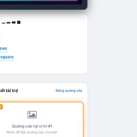
g ▁ ▂ ▃ ▄
t
news
esquare
ết tài trợ
Đăng quảng cáo
1
Quảng cáo tại vị trí #1
Nhấn để đặt quảng cáo của bạn