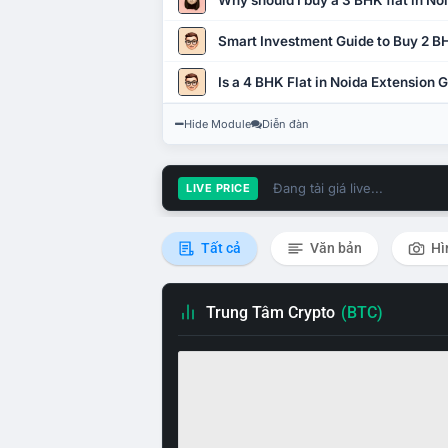
Why should I buy a 3 BHK flat in No
Smart Investment Guide to Buy 2 BH
Is a 4 BHK Flat in Noida Extension
Hide Module
Diễn đàn
Đang tải giá live...
LIVE PRICE
Tất cả
Văn bản
Hì
Trung Tâm Crypto
(BTC)