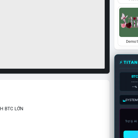
Demo1
⚡ TITA
BTC
----
--%
SYSTEM:
CH BTC LỚN
Trợ lý A