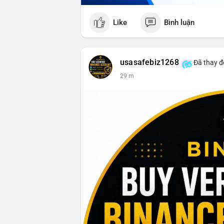
Like
Bình luận
usasafebiz1268
Đã thay đổ
29 m