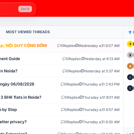
Ctrl K
MOST VIEWED THREADS
1
; NỘI QUY CỘNG ĐỒNG VLIKE.VN: HỆ THỐNG GIÁM SÁT TỰ ĐỘNG V
0
Replies
Wednesday a31 6:07 AM
2
ment Guide
0
Replies
Yesterday at 6:13 AM
3
in Noida?
0
Replies
Yesterday at 5:37 AM
4
t ngày 06/08/2026
0
Replies
Thursday a31 2:43 PM
5
 3 BHK flats in Noida?
0
Replies
Thursday a31 8:01 AM
p by Step
0
Replies
Thursday a31 6:57 AM
etter privacy?
0
Replies
Thursday a31 6:30 AM