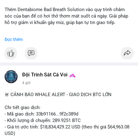
📰 Nguồn: CoinDesk
Thêm Dentabiome Bad Breath Solution vào quy trình chăm
sóc của bạn để có hơi thở thơm mát suốt cả ngày. Giải pháp
hỗ trợ giảm vi khuẩn gây mùi, giúp bạn tự tin giao tiếp.
Bắt đầu ngay hôm nay với bước chăm sóc nhỏ nhưng hiệu quả
Đọc thêm
lớn cho nụ cười khỏe mạnh.
#dentabiome
#badbreathsolution
#hoithothommat
#chamsocrangmieng
#suckhoerangmieng
#nucuoitutin
Đội Trinh Sát Cá Voi
4 giờ
🚨 CẢNH BÁO WHALE ALERT - GIAO DỊCH BTC LỚN
Chi tiết giao dịch:
- Mã giao dịch: 33b91166...9f2c389d
- Khối lượng di chuyển: 289.9251 BTC
- Giá trị ước tính: $18,834,429.22 USD (theo thị giá $64,963.08
USD)