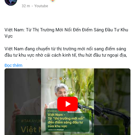
32 m
·
Youtube
Việt Nam: Từ Thị Trường Mới Nổi Đến Điểm Sáng Đầu Tư Khu
Vực
Việt Nam đang chuyển từ thị trường mới nổi sang điểm sáng
đầu tư khu vực nhờ cải cách kinh tế, thu hút đầu tư ngoại địa,
và phát triển ẩm thực, du lịch. Biến động thị trường này tạo cơ
Đọc thêm
hội cho nhà đầu tư lặp lại mô hình thành công của các quốc
gia đang phát triển. Nền tảng crypto tại Việt Nam cũng tăng
trưởng nhờ chính sách ổn định và sự quan tâm từ nhà đầu tư
toàn cầu.
🎥 Xem video trực tiếp tại:
Nguồn: VIETSUCCESS