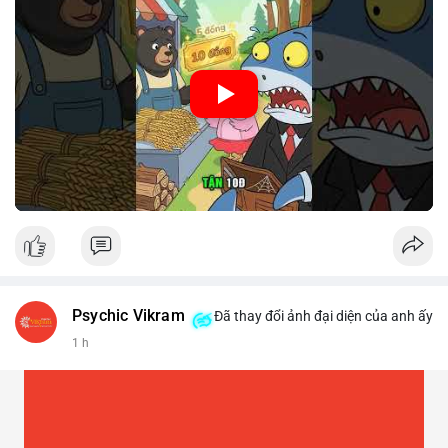
🎥 Xem video trực tiếp tại:
Nguồn: Cú Thông Thái
Psychic Vikram
Đã thay đổi ảnh đại diện của anh ấy
1 h