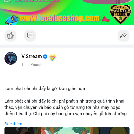
V Stream
1 h
·
Youtube
Lâm phát chi phí đẩy là gì? Đơn giản hóa
Lâm phát chi phí đẩy là chi phí phát sinh trong quá trình khai
thác, vận chuyển và bảo quản gỗ từ rừng tới nhà máy hoặc
điểm tiêu thụ. Chi phí này bao gồm vận chuyển gỗ trên đường
bộ, đường thủy hoặc đường ray, phụ thuộc vào khoảng cách và
Đọc thêm
điều kiện địa hình. Việc hiểu rõ chi phí đẩy giúp doanh nghiệp
lâm nghiệp tối ưu hoá chuỗi cung ứng và kiểm soát lợi nhuận.