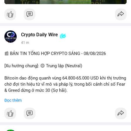
Crypto Daily Wire
41 m
📰 BẢN TIN TỔNG HỢP CRYPTO SÁNG - 08/08/2026
[Xu hướng chung]: 🟡 Trung lập (Neutral)
Bitcoin dao động quanh vùng 64.800-65.000 USD khi thị trường
chờ đợi tín hiệu từ vĩ mô và pháp lý, trong bối cảnh chỉ số Fear
& Greed dừng ở mức 30 (Sợ hãi).
Đọc thêm
- Thị trường & Giá cả: Chuỗi giao dịch cá voi BTC diễn ra dày
đặc, đáng chú ý nhất là lệnh chuyển 289,92 BTC trị giá 18,83
triệu USD lúc 08:19 UTC và 61,37 BTC (gần 4 triệu USD) lúc
06:19 UTC. Các lệnh này chủ yếu là tái phân bổ tài sản, chưa
tạo áp lực bán trực tiếp lên sàn.