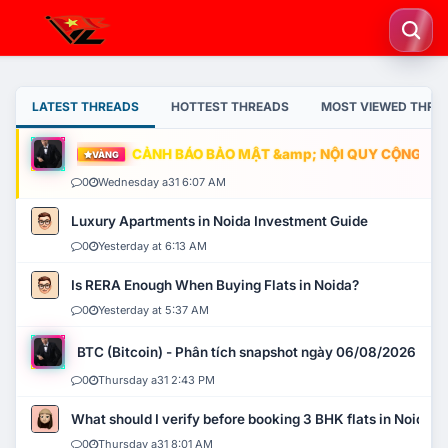
LATEST THREADS
HOTTEST THREADS
MOST VIEWED THRE
CẢNH BÁO BẢO MẬT &amp; NỘI QUY CỘNG ĐỒNG
VÀNG
0
Wednesday a31 6:07 AM
Luxury Apartments in Noida Investment Guide
0
Yesterday at 6:13 AM
Is RERA Enough When Buying Flats in Noida?
0
Yesterday at 5:37 AM
BTC (Bitcoin) - Phân tích snapshot ngày 06/08/2026
0
Thursday a31 2:43 PM
What should I verify before booking 3 BHK flats in Noida?
0
Thursday a31 8:01 AM