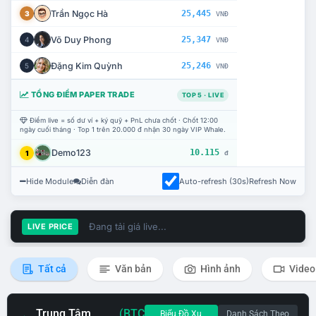
Trần Ngọc Hà
25,445
3
VNĐ
Võ Duy Phong
25,347
4
VNĐ
Đặng Kim Quỳnh
25,246
5
VNĐ
TỔNG ĐIỂM PAPER TRADE
TOP 5 · LIVE
Điểm live = số dư ví + ký quỹ + PnL chưa chốt · Chốt 12:00
ngày cuối tháng · Top 1 trên 20.000 đ nhận 30 ngày VIP Whale.
Demo123
10.115
1
đ
Hide Module
Diễn đàn
Auto-refresh (30s)
Refresh Now
Đang tải giá live...
LIVE PRICE
Tất cả
Văn bản
Hình ảnh
Video
Trung Tâm
(BTC
Biểu Đồ Xu
Danh Sách Theo