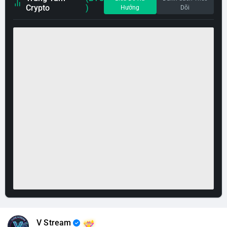
Crypto
)
Hướng
Dõi
V Stream