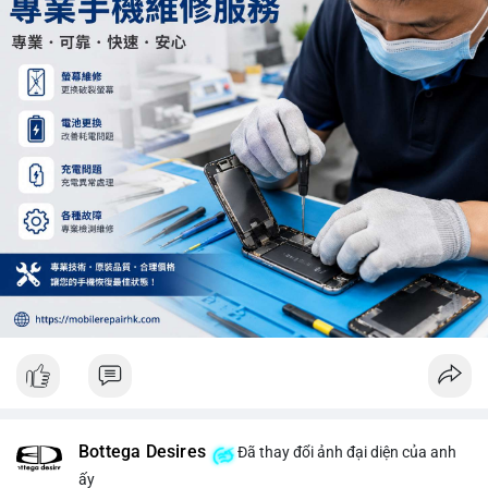
Khối lượng 12.29 BTC chưa đủ tạo áp lực bán lớn, không cần
hoảng loạn. Theo dõi sát dòng tiền đổ vào sàn giao dịch tập
trung trong 24 giờ tới.
#12dot29btc
#vilanh
#tichluydaihan
#phienau
#btcmempool
Bottega Desires
Đã thay đổi ảnh đại diện của anh
ấy