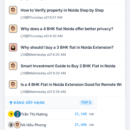
How to Verify property in Noida Step by Step
0
Thursday a31 6:57 AM
Why does a 4 BHK flat Noida offer better privacy?
0
Thursday a31 6:30 AM
Why should I buy a 3 BHK flat in Noida Extension?
0
Wednesday a31 6:25 AM
Smart Investment Guide to Buy 2 BHK Flat in Noida
0
Wednesday a31 6:20 AM
Is a 4 BHK Flat in Noida Extension Good for Remote Work?
0
Wednesday a31 5:26 AM
BẢNG XẾP HẠNG
TOP 5
Trần Thị Hương
25,548
1
VNĐ
Võ Hữu Phong
25,446
2
VNĐ