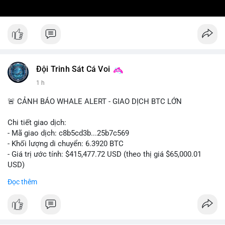
Đội Trinh Sát Cá Voi
1 h
🚨 CẢNH BÁO WHALE ALERT - GIAO DỊCH BTC LỚN
Chi tiết giao dịch:
- Mã giao dịch: c8b5cd3b...25b7c569
- Khối lượng di chuyển: 6.3920 BTC
- Giá trị ước tính: $415,477.72 USD (theo thị giá $65,000.01
USD)
- Thời gian: 11:19:49 2026-08-08 UTC
Đọc thêm
Nhận định phân tích: Giao dịch 6.3920 BTC trị giá hơn 415
nghìn USD được xác nhận trong mempool, mức chuyển động
trung bình lớn, chưa đủ tạo áp lực bán trực tiếp nhưng phản