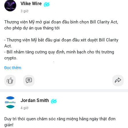
Vlike Wire
3 giờ
Thượng viện Mỹ mở giai đoạn đầu bình chọn Bill Clarity Act,
cho phép dự án qua tháng tới
- Thượng viện Mỹ bắt đầu giai đoạn đầu xét duyệt Bill Clarity
Act.
- Bill nhằm tăng cường quy định, minh bạch cho thị trường
crypto.
- Đạt 60 phiếu cần thiết để tiến tới tháng tới.
Đọc thêm
- Bill có thể ảnh hưởng pháp lý, hoạt động của các đồng tiền kỹ
thuật số.
#binancesquare
#cryptonews
#regulation
#ussenate
#clarityact
Jordan Smith
$btc $eth
4 giờ
#vlikevn
#titanbot
Duy trì thói quen chăm sóc răng miệng hằng ngày thật đơn
giản!