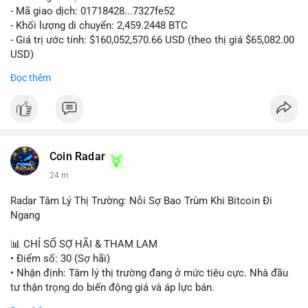
- Mã giao dịch: 01718428...7327fe52
- Khối lượng di chuyển: 2,459.2448 BTC
- Giá trị ước tính: $160,052,570.66 USD (theo thị giá $65,082.00
USD)
- Thời gian: 12:19:48 2026-08-10 UTC
Đọc thêm
Nhận định phân tích:
Khối lượng 2,459 BTC tương đương hơn 160 triệu USD được
chuyển trong một giao dịch duy nhất cho thấy dấu hiệu hoạt
động của tổ chức lớn hoặc quỹ đầu tư. Với mức giá hiện tại,
việc di chuyển số lượng lớn này có thể phục vụ mục đích tái
Coin Radar
phân bổ danh mục sang ví lạnh để nắm giữ dài hạn, hoặc
24 m
chuẩn bị nạp lên sàn giao dịch nhằm hiện thực hóa lợi nhuận.
Động thái này có thể tạo áp lực tâm lý ngắn hạn lên thị trường
Radar Tâm Lý Thị Trường: Nỗi Sợ Bao Trùm Khi Bitcoin Đi
khi nhà đầu tư nhỏ lẻ lo ngại về khả năng bán tháo. Tuy nhiên,
Ngang
nếu dòng tiền chảy vào ví lạnh, đây lại là tín hiệu tích cực cho
xu hướng trung hạn.
📊 CHỈ SỐ SỢ HÃI & THAM LAM
• Điểm số: 30 (Sợ hãi)
Lời khuyên cho nhà đầu tư nhỏ lẻ:
• Nhận định: Tâm lý thị trường đang ở mức tiêu cực. Nhà đầu
Hãy theo dõi sát các giao dịch tiếp theo từ địa chỉ ví nguồn để
tư thận trọng do biến động giá và áp lực bán.
xác định rõ hướng đi của dòng tiền. Tránh hành động theo cảm