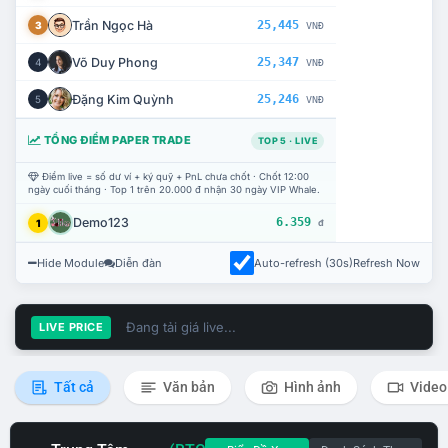
Trần Ngọc Hà
25,445
3
VNĐ
Võ Duy Phong
25,347
4
VNĐ
Đặng Kim Quỳnh
25,246
5
VNĐ
TỔNG ĐIỂM PAPER TRADE
TOP 5 · LIVE
Điểm live = số dư ví + ký quỹ + PnL chưa chốt · Chốt 12:00
ngày cuối tháng · Top 1 trên 20.000 đ nhận 30 ngày VIP Whale.
Demo123
6.359
1
đ
Hide Module
Diễn đàn
Auto-refresh (30s)
Refresh Now
Đang tải giá live...
LIVE PRICE
Tất cả
Văn bản
Hình ảnh
Video