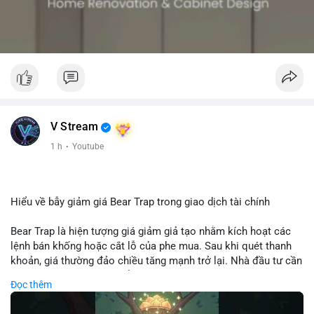
V Stream
1 h
·
Youtube
Hiểu về bẫy giảm giá Bear Trap trong giao dịch tài chính
Bear Trap là hiện tượng giá giảm giả tạo nhằm kích hoạt các
lệnh bán khống hoặc cắt lỗ của phe mua. Sau khi quét thanh
khoản, giá thường đảo chiều tăng mạnh trở lại. Nhà đầu tư cần
nhận diện mô hình này để tránh bị thao túng tâm lý và tối ưu
Đọc thêm
hóa điểm vào lệnh.