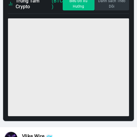
Trung Tâm
(BTC
Biểu Đồ Xu
Danh Sách Theo
Crypto
)
Hướng
Dõi
Vlike Wire