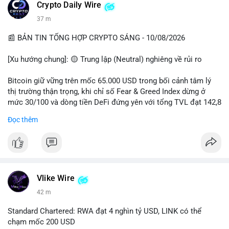
các quỹ phòng hộ sang vị thế Long là tín hiệu tích cực ngầm,
📰 Nguồn: CoinDesk
Crypto Daily Wire
nhưng biến động ngắn hạn vẫn cao.
37 m
• Khuyến nghị: Cẩn trọng với các lệnh Long/Short khi Bitcoin
chưa thoát khỏi vùng giá hiện tại. Theo dõi sát các tin tức về
📰 BẢN TIN TỔNG HỢP CRYPTO SÁNG - 10/08/2026
lạm phát (CPI) và động thái của các quỹ lớn.
[Xu hướng chung]: 🟡 Trung lập (Neutral) nghiêng về rủi ro
📊 Nguồn: Radar Tâm Lý Thị Trường
Bitcoin giữ vững trên mốc 65.000 USD trong bối cảnh tâm lý
thị trường thận trọng, khi chỉ số Fear & Greed Index dừng ở
mức 30/100 và dòng tiền DeFi đứng yên với tổng TVL đạt 142,8
tỷ USD.
Đọc thêm
- Thị trường & Giá cả: BTC giao dịch quanh vùng 65.200 USD,
tăng gần 3% khi Iran-Oman hứa mở lại eo Hormuz, giảm lo ngại
địa chính trị. Hoạt động cá voi diễn ra sôi động với lệnh
chuyển 458 BTC trị giá gần 30 triệu USD cùng nhiều giao dịch
lớn khác. Đáng chú ý, thanh lý Short chiếm tới 81,7% tổng 35,7
Vlike Wire
triệu USD thanh lý trong 24h, cho thấy phe bán đang yếu thế.
42 m
- DeFi & Công nghệ: Standard Chartered dự báo thị trường RWA
Standard Chartered: RWA đạt 4 nghìn tỷ USD, LINK có thể
sẽ bùng nổ lên 4 nghìn tỷ USD, kéo theo giá trị token LINK có
chạm mốc 200 USD