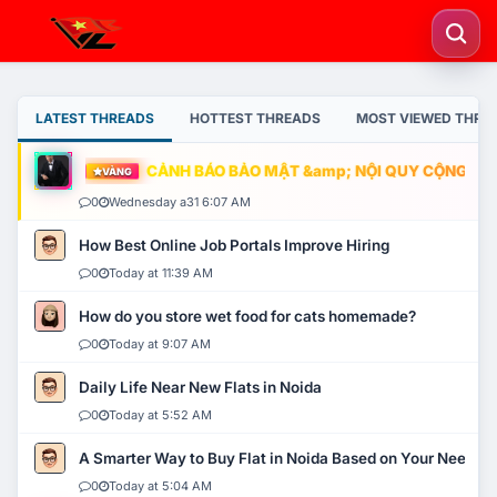
LATEST THREADS
HOTTEST THREADS
MOST VIEWED THRE
CẢNH BÁO BẢO MẬT &amp; NỘI QUY CỘNG ĐỒNG
VÀNG
0
Wednesday a31 6:07 AM
How Best Online Job Portals Improve Hiring
0
Today at 11:39 AM
How do you store wet food for cats homemade?
0
Today at 9:07 AM
Daily Life Near New Flats in Noida
0
Today at 5:52 AM
A Smarter Way to Buy Flat in Noida Based on Your Needs
0
Today at 5:04 AM