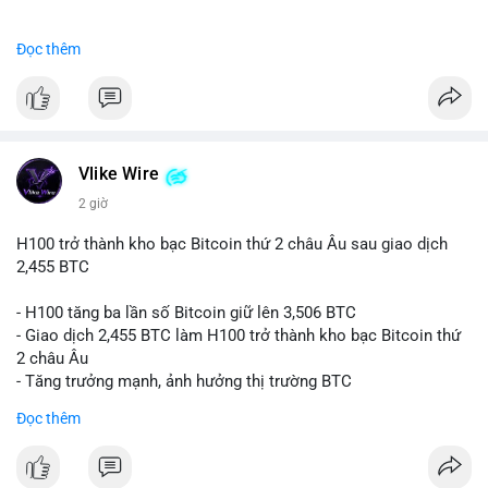
#binancesquare
#cryptonews
#btc
Đọc thêm
$btc
#vlikevn
#titanbot
📰 Nguồn: CoinDesk
Vlike Wire
2 giờ
H100 trở thành kho bạc Bitcoin thứ 2 châu Âu sau giao dịch
2,455 BTC
- H100 tăng ba lần số Bitcoin giữ lên 3,506 BTC
- Giao dịch 2,455 BTC làm H100 trở thành kho bạc Bitcoin thứ
2 châu Âu
- Tăng trưởng mạnh, ảnh hưởng thị trường BTC
Đọc thêm
#binancesquare
#cryptonews
#btc
$btc