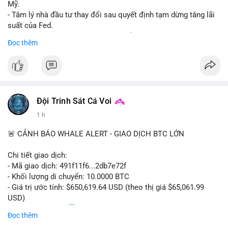
Mỹ.
- Tâm lý nhà đầu tư thay đổi sau quyết định tạm dừng tăng lãi
suất của Fed.
- Cần theo dõi sát sao dữ liệu CPI để dự đoán biến động tiếp
Đọc thêm
theo.
#bitcoin
#btc
#cryptonews
#binancesquare
#cpi
$btc
Đội Trinh Sát Cá Voi
#vlikevn
#titanbot
1 h
📰 Nguồn: Cointelegraph
🚨 CẢNH BÁO WHALE ALERT - GIAO DỊCH BTC LỚN
Chi tiết giao dịch:
- Mã giao dịch: 491f11f6...2db7e72f
- Khối lượng di chuyển: 10.0000 BTC
- Giá trị ước tính: $650,619.64 USD (theo thị giá $65,061.99
USD)
- Thời gian: 11:20
2 2026-08-10 UTC
Đọc thêm