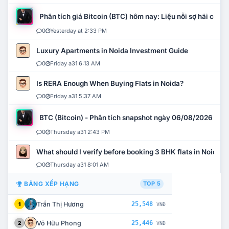
Phân tích giá Bitcoin (BTC) hôm nay: Liệu nỗi sợ hãi có mở 
0
Yesterday at 2:33 PM
Luxury Apartments in Noida Investment Guide
0
Friday a31 6:13 AM
Is RERA Enough When Buying Flats in Noida?
0
Friday a31 5:37 AM
BTC (Bitcoin) - Phân tích snapshot ngày 06/08/2026
0
Thursday a31 2:43 PM
What should I verify before booking 3 BHK flats in Noida?
0
Thursday a31 8:01 AM
BẢNG XẾP HẠNG
TOP 5
Trần Thị Hương
25,548
1
VNĐ
Võ Hữu Phong
25,446
2
VNĐ