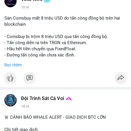
11 m
Sàn Coinsbuy mất 8 triệu USD do tấn công đồng bộ trên hai
blockchain
- Coinsbuy bị trộm 8 triệu USD qua tấn công đồng bộ.
- Tấn công diễn ra trên TRON và Ethereum.
- Hầu hết tiền chuyển qua FixedFloat.
- Đường tấn công vẫn chưa xác định.
Đọc thêm
#binancesquare
#cryptonews
#coinsbuy
#trx
#eth
$trx $eth
#vlikevn
#titanbot
Đội Trinh Sát Cá Voi
📰 Nguồn: CoinDesk
18 m
🚨 CẢNH BÁO WHALE ALERT - GIAO DỊCH BTC LỚN
Chi tiết giao dịch: