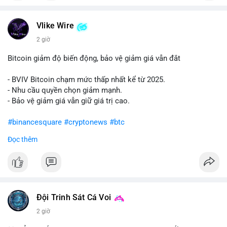
#vlikevn
#titanbot
Vlike Wire
📰 Nguồn: Cointelegraph
2 giờ
Bitcoin giảm độ biến động, bảo vệ giảm giá vẫn đắt
- BVIV Bitcoin chạm mức thấp nhất kể từ 2025.
- Nhu cầu quyền chọn giảm mạnh.
- Bảo vệ giảm giá vẫn giữ giá trị cao.
#binancesquare
#cryptonews
#btc
Đọc thêm
$btc
#vlikevn
#titanbot
📰 Nguồn: CoinDesk
Đội Trinh Sát Cá Voi
2 giờ