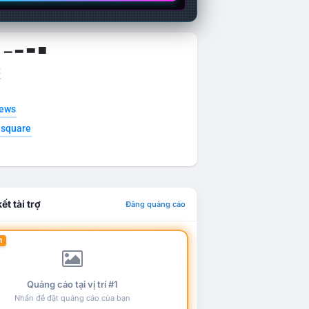
g ▁ ▂ ▃ ▄
t
news
esquare
ết tài trợ
Đăng quảng cáo
1
Quảng cáo tại vị trí #1
Nhấn để đặt quảng cáo của bạn