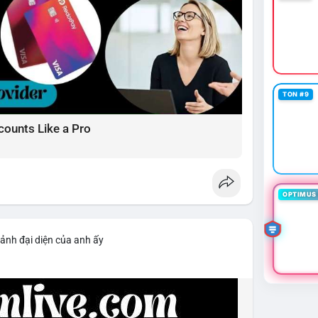
TON #9
counts Like a Pro
OPTIMUS 
 ảnh đại diện của anh ấy