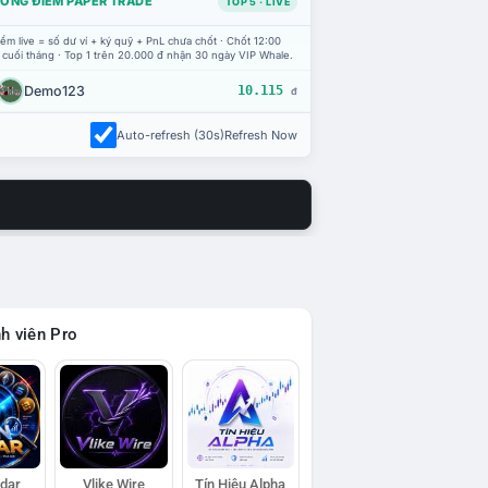
ỔNG ĐIỂM PAPER TRADE
TOP 5 · LIVE
ểm live = số dư ví + ký quỹ + PnL chưa chốt · Chốt 12:00
 cuối tháng · Top 1 trên 20.000 đ nhận 30 ngày VIP Whale.
Demo123
10.115
đ
Auto-refresh (30s)
Refresh Now
h viên Pro
adar
Vlike Wire
Tín Hiệu Alpha