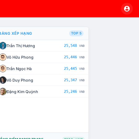
BẢNG XẾP HẠNG
TOP 5
Trần Thị Hương
25,548
VNĐ
À CHẾ TÀI XỬ LÝ VI PHẠM
Võ Hữu Phong
25,446
VNĐ
Trần Ngọc Hà
25,445
VNĐ
Võ Duy Phong
25,347
VNĐ
Đặng Kim Quỳnh
25,246
VNĐ