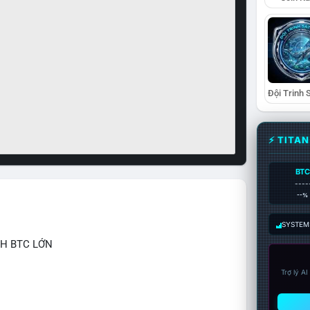
⚡ TITA
BTC
----
--%
SYSTEM:
CH BTC LỚN
Trợ lý A