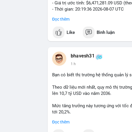
- Giá trị ước tính: $6,471,281.09 USD (th
- Thời gian: 20:19:36 2026-08-07 UTC
Đọc thêm
Nhận định phân tích: Khối lượng 99.6 BTC
thấy dấu hiệu chuyển tiền quy mô lớn. V
Like
Bình luận
thường gặp ở hai kịch bản: cá voi nạp lê
hoặc chuyển sang ví lạnh nhằm tích lũy 
lý thận trọng, giới đầu tư theo dõi sát d
BTC vào ví nóng sàn, khả năng cao là độn
bhavesh31
hoạt động, đó là tín hiệu gom hàng chiến
1 h
Lời khuyên: Nhà đầu tư nhỏ lẻ nên quan 
Bạn có biết thị trường hệ thống quản lý
tránh hành động theo cảm xúc. Xác minh đ
lệnh, ưu tiên quản trị rủi ro trong giai 
Theo dữ liệu mới nhất, quy mô thị trườn
lên 10,7 tỷ USD vào năm 2036.
#99dot6btc
#capvoichuyentien
#vilanhti
Mức tăng trưởng này tương ứng với tốc 
tới 20,2%.
Đọc thêm
Điều gì đang thúc đẩy sự tăng trưởng vư
sâu về xu hướng công nghệ và nhu cầu thị