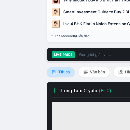
Why should I buy a 3 BHK flat in No
Smart Investment Guide to Buy 2 BH
Is a 4 BHK Flat in Noida Extension
Hide Module
Diễn đàn
Đang tải giá live...
LIVE PRICE
Tất cả
Văn bản
Hì
Trung Tâm Crypto
(BTC)