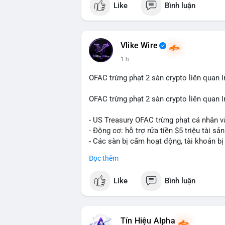
Like
Bình luận
Vlike Wire
1 h
OFAC trừng phạt 2 sàn crypto liên quan I
OFAC trừng phạt 2 sàn crypto liên quan I
- US Treasury OFAC trừng phạt cá nhân v
- Động cơ: hỗ trợ rửa tiền $5 triệu tài sản
- Các sàn bị cấm hoạt động, tài khoản bị
- Tác động: rủi ro cho thị trường crypto, 
Đọc thêm
#binancesquare
#cryptonews
#ofac
#us
Like
Bình luận
$btc $eth
#vlikevn
#titanbot
Tín Hiệu Alpha