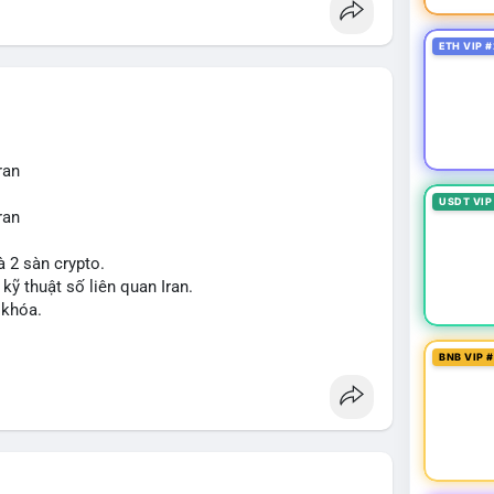
ETH VIP #
ran
USDT VIP
ran
à 2 sàn crypto.
 kỹ thuật số liên quan Iran.
 khóa.
tăng áp lực pháp lý.
BNB VIP 
sanctions
#iran