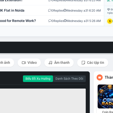
ida Extension?
0
Replies
Wednesday a31 6:25 AM
T
Đi
K Flat in Noida
0
Replies
Wednesday a31 6:20 AM
ngày
 Good for Remote Work?
0
Replies
Wednesday a31 5:26 AM
1
nh ảnh
Video
Âm thanh
Các tập tin
Thàn
Biểu Đồ Xu Hướng
Danh Sách Theo Dõi
Coin R