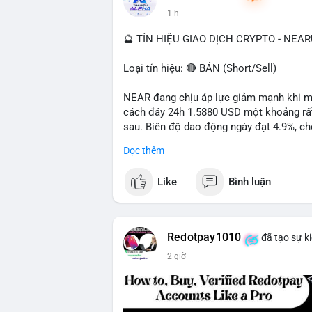
1 h
📰 Nguồn: Cointelegraph
🔮 TÍN HIỆU GIAO DỊCH CRYPTO - NEA
Loại tín hiệu: 🔴 BÁN (Short/Sell)
NEAR đang chịu áp lực giảm mạnh khi mất
cách đáy 24h 1.5880 USD một khoảng rất 
sau. Biên độ dao động ngày đạt 4.9%, ch
lượng giao dịch 10.29 triệu NEAR không 
Đọc thêm
đang tiếp diễn.
Like
Bình luận
Khuyến nghị giao dịch:
- Vùng Entry: 1.5910 - 1.5980
- Mục tiêu chốt lời (Take Profit - TP): TP
- Cắt lỗ (Stop Loss - SL): 1.6100
Redotpay1010
đã tạo sự k
2 giờ
Quản trị vốn chặt chẽ, chỉ vào lệnh với rủ
#shortnear
#near1
.59
#bearishnear
#sell