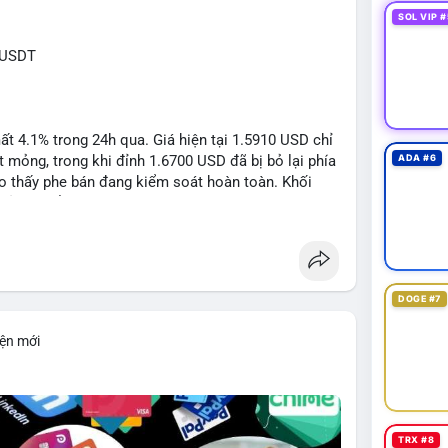
SOL VIP #
RUSDT
 4.1% trong 24h qua. Giá hiện tại 1.5910 USD chỉ
mỏng, trong khi đỉnh 1.6700 USD đã bị bỏ lại phía
ADA #6
o thấy phe bán đang kiểm soát hoàn toàn. Khối
đủ lớn để tạo lực đỡ, xác nhận xu hướng đi xuống
DOGE #7
1: 1.5700, TP2: 1.5500
iện mới
i ro tối đa 1-2% tài khoản cho mỗi vị thế.
limit
#vlikenear
TRX #8