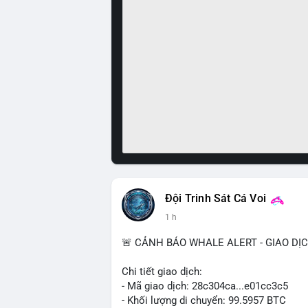
Đội Trinh Sát Cá Voi
1 h
🚨 CẢNH BÁO WHALE ALERT - GIAO DỊ
Chi tiết giao dịch:
- Mã giao dịch: 28c304ca...e01cc3c5
- Khối lượng di chuyển: 99.5957 BTC