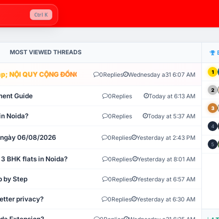
Ctrl K
MOST VIEWED THREADS
1
; NỘI QUY CỘNG ĐỒNG VLIKE.VN: HỆ THỐNG GIÁM SÁT TỰ ĐỘNG V
0
Replies
Wednesday a31 6:07 AM
2
ment Guide
0
Replies
Today at 6:13 AM
3
in Noida?
0
Replies
Today at 5:37 AM
4
t ngày 06/08/2026
0
Replies
Yesterday at 2:43 PM
5
 3 BHK flats in Noida?
0
Replies
Yesterday at 8:01 AM
p by Step
0
Replies
Yesterday at 6:57 AM
etter privacy?
0
Replies
Yesterday at 6:30 AM