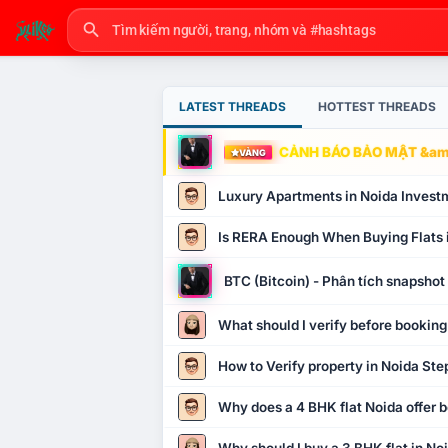
LATEST THREADS
HOTTEST THREADS
CẢNH BÁO BẢO MẬT &amp
VÀNG
Luxury Apartments in Noida Invest
Is RERA Enough When Buying Flats 
BTC (Bitcoin) - Phân tích snapsho
What should I verify before booking
How to Verify property in Noida Ste
Why does a 4 BHK flat Noida offer b