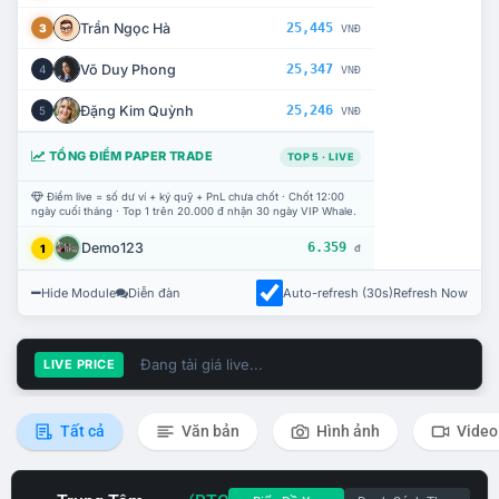
Trần Ngọc Hà
25,445
3
VNĐ
Võ Duy Phong
25,347
4
VNĐ
Đặng Kim Quỳnh
25,246
5
VNĐ
TỔNG ĐIỂM PAPER TRADE
TOP 5 · LIVE
Điểm live = số dư ví + ký quỹ + PnL chưa chốt · Chốt 12:00
ngày cuối tháng · Top 1 trên 20.000 đ nhận 30 ngày VIP Whale.
Demo123
6.359
1
đ
Hide Module
Diễn đàn
Auto-refresh (30s)
Refresh Now
Đang tải giá live...
LIVE PRICE
Tất cả
Văn bản
Hình ảnh
Video