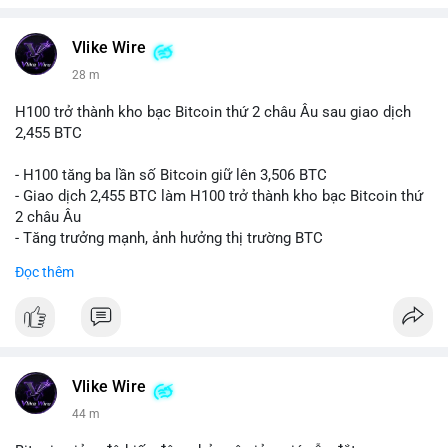
#vlikevn
#titanbot
📰 Nguồn: CoinDesk
Vlike Wire
28 m
H100 trở thành kho bạc Bitcoin thứ 2 châu Âu sau giao dịch
2,455 BTC
- H100 tăng ba lần số Bitcoin giữ lên 3,506 BTC
- Giao dịch 2,455 BTC làm H100 trở thành kho bạc Bitcoin thứ
2 châu Âu
- Tăng trưởng mạnh, ảnh hưởng thị trường BTC
Đọc thêm
#binancesquare
#cryptonews
#btc
$btc
#vlikevn
#titanbot
Vlike Wire
📰 Nguồn: Cointelegraph
44 m