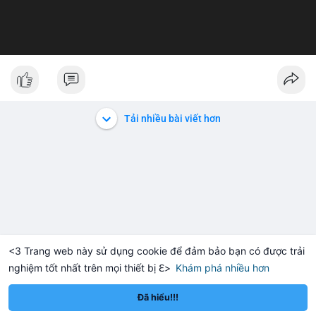
Tải nhiều bài viết hơn
<3 Trang web này sử dụng cookie để đảm bảo bạn có được trải
nghiệm tốt nhất trên mọi thiết bị ℇ>
Khám phá nhiều hơn
Solana
BNB
$1,916.84
$76.71
-0.20%
SOL
+0.42%
BNB
Đã hiểu!!!