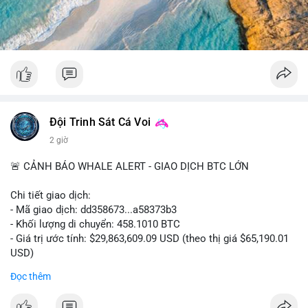
#52dot09btc
#chuyenvilanh
#tichluydaihan
#mempoolbtc
#giaodichlon
Đội Trinh Sát Cá Voi
2 giờ
🚨 CẢNH BÁO WHALE ALERT - GIAO DỊCH BTC LỚN
Chi tiết giao dịch:
- Mã giao dịch: dd358673...a58373b3
- Khối lượng di chuyển: 458.1010 BTC
- Giá trị ước tính: $29,863,609.09 USD (theo thị giá $65,190.01
USD)
- Thời gian: 09:19:51 2026-08-10 UTC
Đọc thêm
Nhận định phân tích hành vi của Cá voi dựa trên giao dịch này: