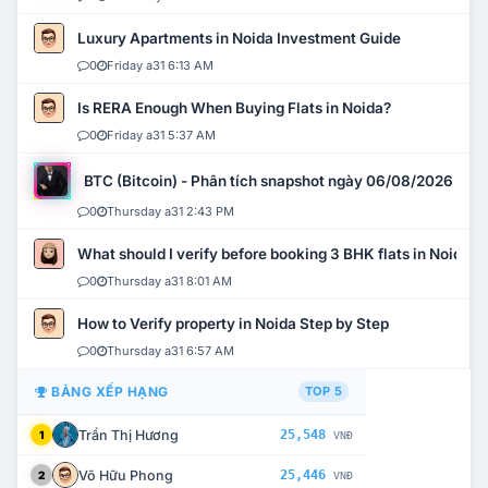
Luxury Apartments in Noida Investment Guide
0
Friday a31 6:13 AM
Is RERA Enough When Buying Flats in Noida?
0
Friday a31 5:37 AM
BTC (Bitcoin) - Phân tích snapshot ngày 06/08/2026
0
Thursday a31 2:43 PM
What should I verify before booking 3 BHK flats in Noida?
0
Thursday a31 8:01 AM
How to Verify property in Noida Step by Step
0
Thursday a31 6:57 AM
BẢNG XẾP HẠNG
TOP 5
Trần Thị Hương
25,548
1
VNĐ
Võ Hữu Phong
25,446
2
VNĐ