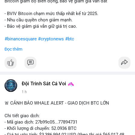
Bitcoin giảm độ biến động, bảo vệ giảm giá vẫn đắt
- BVIV Bitcoin chạm mức thấp nhất kể từ 2025.
- Nhu cầu quyền chọn giảm mạnh.
- Bảo vệ giảm giá vẫn giữ giá trị cao.
#binancesquare
#cryptonews
#btc
Đọc thêm
$btc
#vlikevn
#titanbot
📰 Nguồn: CoinDesk
Đội Trinh Sát Cá Voi
1 h
🚨 CẢNH BÁO WHALE ALERT - GIAO DỊCH BTC LỚN
Chi tiết giao dịch:
- Mã giao dịch: 27b99c05...77894731
- Khối lượng di chuyển: 52.0936 BTC
- Giá trị ước tính: $3,386,994.02 USD (theo thị giá $65,017.48