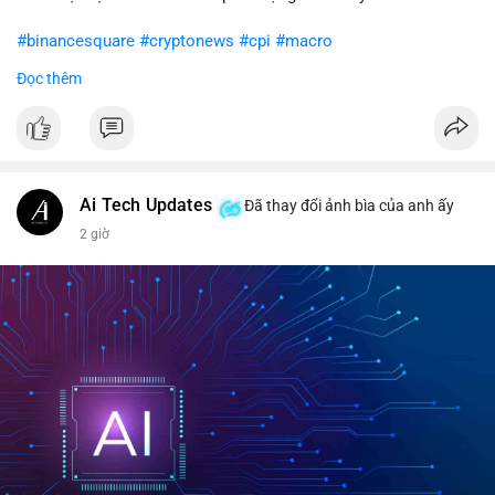
#binancesquare
#cryptonews
#cpi
#macro
Đọc thêm
$btc $eth
#vlikevn
#titanbot
📰 Nguồn: CoinDesk
Ai Tech Updates
Đã thay đổi ảnh bìa của anh ấy
2 giờ