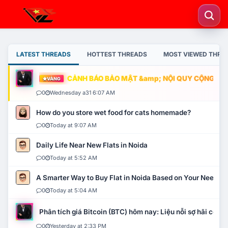
LATEST THREADS
HOTTEST THREADS
MOST VIEWED THRE
CẢNH BÁO BẢO MẬT &amp; NỘI QUY CỘNG ĐỒNG
VÀNG
0
Wednesday a31 6:07 AM
How do you store wet food for cats homemade?
0
Today at 9:07 AM
Daily Life Near New Flats in Noida
0
Today at 5:52 AM
A Smarter Way to Buy Flat in Noida Based on Your Needs
0
Today at 5:04 AM
Phân tích giá Bitcoin (BTC) hôm nay: Liệu nỗi sợ hãi có mở 
0
Yesterday at 2:33 PM