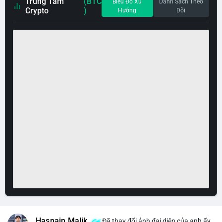
Trung Tâm
(BTC
Biểu Đồ Xu
Danh Sách Theo
Crypto
)
Hướng
Dõi
Hasnain Malik
Đã thay đổi ảnh đại diện của anh ấy