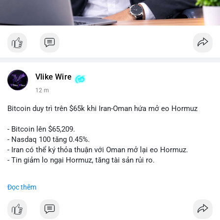
Vlike Wire
12 m
Bitcoin duy trì trên $65k khi Iran-Oman hứa mở eo Hormuz
- Bitcoin lên $65,209.
- Nasdaq 100 tăng 0.45%.
- Iran có thể ký thỏa thuận với Oman mở lại eo Hormuz.
- Tin giảm lo ngại Hormuz, tăng tài sản rủi ro.
#binancesquare
#cryptonews
#btc
Đọc thêm
$btc