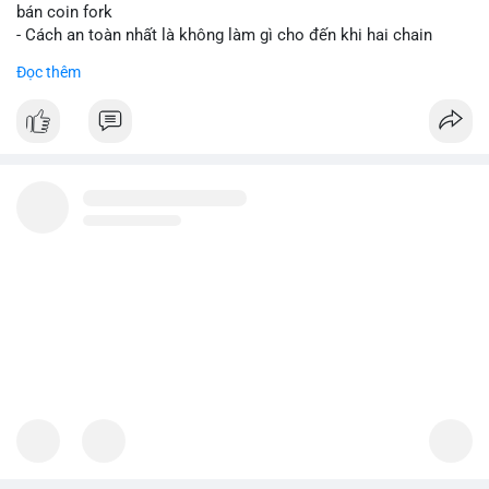
bán coin fork
- Cách an toàn nhất là không làm gì cho đến khi hai chain
được tách riêng
Đọc thêm
-
#binancesquare
#cryptonews
#btc
#bip110
$btc
#vlikevn
#titanbot
📰 Nguồn: CoinDesk