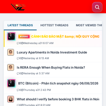
LATEST THREADS
HOTTEST THREADS
MOST VIEWED THRE
CẢNH BÁO BẢO MẬT &amp; NỘI QUY CỘNG ĐỒNG
VÀNG
0
Wednesday a31 6:07 AM
Luxury Apartments in Noida Investment Guide
0
Yesterday at 6:13 AM
Is RERA Enough When Buying Flats in Noida?
0
Yesterday at 5:37 AM
BTC (Bitcoin) - Phân tích snapshot ngày 06/08/2026
0
Thursday a31 2:43 PM
What should I verify before booking 3 BHK flats in Noida?
0
Thursday a31 8:01 AM