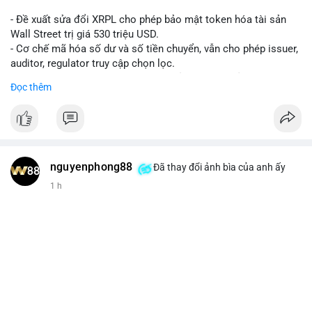
- Đề xuất sửa đổi XRPL cho phép bảo mật token hóa tài sản
Wall Street trị giá 530 triệu USD.
- Cơ chế mã hóa số dư và số tiền chuyển, vẫn cho phép issuer,
auditor, regulator truy cập chọn lọc.
- Mục tiêu: tăng tính riêng tư, tuân thủ quy định, bảo vệ dữ liệu
Đọc thêm
tài chính.
- Đề xuất đang được xem xét bởi cộng đồng XRPL và các tổ
chức tài chính.
#binancesquare
#cryptonews
#xrp
nguyenphong88
Đã thay đổi ảnh bìa của anh ấy
$xrp
1 h
#vlikevn
#titanbot
📰 Nguồn: CoinDesk