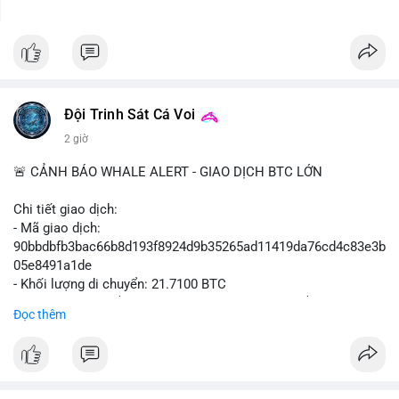
Đội Trinh Sát Cá Voi
2 giờ
🚨 CẢNH BÁO WHALE ALERT - GIAO DỊCH BTC LỚN
Chi tiết giao dịch:
- Mã giao dịch:
90bbdbfb3bac66b8d193f8924d9b35265ad11419da76cd4c83e3b
05e8491a1de
- Khối lượng di chuyển: 21.7100 BTC
- Giá trị ước tính: $1,411,010.93 USD (theo thị giá $64,993.61
Đọc thêm
USD)
- Thời gian: 03:19:59 2026-08-08 UTC
Nhận định phân tích hành vi của Cá voi dựa trên giao dịch này:
Giao dịch 21.71 BTC trị giá hơn 1.4 triệu USD được phát hiện