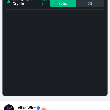
Crypto
)
Hướng
Dõi
Vlike Wire