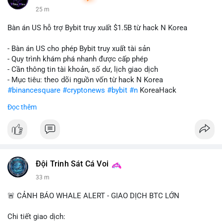
25 m
Bàn án US hỗ trợ Bybit truy xuất $1.5B từ hack N Korea
- Bàn án US cho phép Bybit truy xuất tài sản
- Quy trình khám phá nhanh được cấp phép
- Cần thông tin tài khoản, số dư, lịch giao dịch
- Mục tiêu: theo dõi nguồn vốn từ hack N Korea
#binancesquare
#cryptonews
#bybit
#n
KoreaHack
Đọc thêm
$btc $eth
#vlikevn
#titanbot
📰 Nguồn: Cointelegraph
Đội Trinh Sát Cá Voi
33 m
🚨 CẢNH BÁO WHALE ALERT - GIAO DỊCH BTC LỚN
Chi tiết giao dịch: