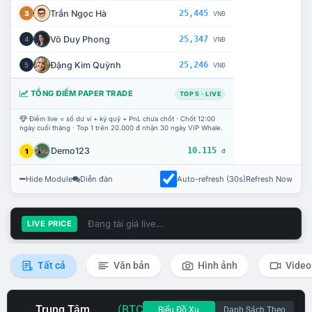
Trần Ngọc Hà
25,445
3
VNĐ
Võ Duy Phong
25,347
4
VNĐ
Đặng Kim Quỳnh
25,246
5
VNĐ
TỔNG ĐIỂM PAPER TRADE
TOP 5 · LIVE
Điểm live = số dư ví + ký quỹ + PnL chưa chốt · Chốt 12:00
ngày cuối tháng · Top 1 trên 20.000 đ nhận 30 ngày VIP Whale.
Demo123
10.115
1
đ
Hide Module
Diễn đàn
Auto-refresh (30s)
Refresh Now
Đang tải giá live...
LIVE PRICE
Tất cả
Văn bản
Hình ảnh
Video
Trung Tâm
(BTC
Biểu Đồ Xu
Danh Sách Theo