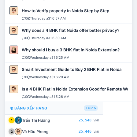
How to Verify property in Noida Step by Step
0
Thursday a31 6:57 AM
Why does a 4 BHK flat Noida offer better privacy?
0
Thursday a31 6:30 AM
Why should I buy a 3 BHK flat in Noida Extension?
0
Wednesday a31 6:25 AM
Smart Investment Guide to Buy 2 BHK Flat in Noida
0
Wednesday a31 6:20 AM
Is a 4 BHK Flat in Noida Extension Good for Remote Work?
0
Wednesday a31 5:26 AM
BẢNG XẾP HẠNG
TOP 5
Trần Thị Hương
25,548
1
VNĐ
Võ Hữu Phong
25,446
2
VNĐ