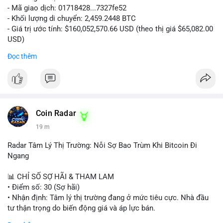
- Mã giao dịch: 01718428...7327fe52
- Khối lượng di chuyển: 2,459.2448 BTC
- Giá trị ước tính: $160,052,570.66 USD (theo thị giá $65,082.00
USD)
- Thời gian: 12:19:48 2026-08-10 UTC
Đọc thêm
Nhận định phân tích:
Khối lượng 2,459 BTC tương đương hơn 160 triệu USD được
chuyển trong một giao dịch duy nhất cho thấy dấu hiệu hoạt
động của tổ chức lớn hoặc quỹ đầu tư. Với mức giá hiện tại,
việc di chuyển số lượng lớn này có thể phục vụ mục đích tái
Coin Radar
phân bổ danh mục sang ví lạnh để nắm giữ dài hạn, hoặc
19 m
chuẩn bị nạp lên sàn giao dịch nhằm hiện thực hóa lợi nhuận.
Động thái này có thể tạo áp lực tâm lý ngắn hạn lên thị trường
Radar Tâm Lý Thị Trường: Nỗi Sợ Bao Trùm Khi Bitcoin Đi
khi nhà đầu tư nhỏ lẻ lo ngại về khả năng bán tháo. Tuy nhiên,
Ngang
nếu dòng tiền chảy vào ví lạnh, đây lại là tín hiệu tích cực cho
xu hướng trung hạn.
📊 CHỈ SỐ SỢ HÃI & THAM LAM
• Điểm số: 30 (Sợ hãi)
Lời khuyên cho nhà đầu tư nhỏ lẻ:
• Nhận định: Tâm lý thị trường đang ở mức tiêu cực. Nhà đầu
Hãy theo dõi sát các giao dịch tiếp theo từ địa chỉ ví nguồn để
tư thận trọng do biến động giá và áp lực bán.
xác định rõ hướng đi của dòng tiền. Tránh hành động theo cảm