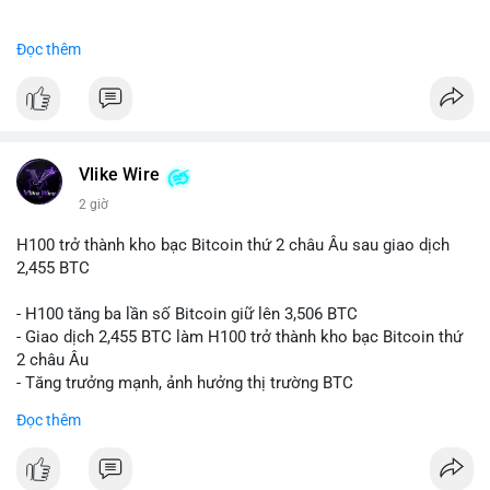
#binancesquare
#cryptonews
#btc
Đọc thêm
$btc
#vlikevn
#titanbot
📰 Nguồn: CoinDesk
Vlike Wire
2 giờ
H100 trở thành kho bạc Bitcoin thứ 2 châu Âu sau giao dịch
2,455 BTC
- H100 tăng ba lần số Bitcoin giữ lên 3,506 BTC
- Giao dịch 2,455 BTC làm H100 trở thành kho bạc Bitcoin thứ
2 châu Âu
- Tăng trưởng mạnh, ảnh hưởng thị trường BTC
Đọc thêm
#binancesquare
#cryptonews
#btc
$btc