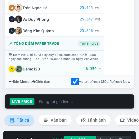
Trần Ngọc Hà
25,445
3
VNĐ
Võ Duy Phong
25,347
4
VNĐ
Đặng Kim Quỳnh
25,246
5
VNĐ
TỔNG ĐIỂM PAPER TRADE
TOP 5 · LIVE
Điểm live = số dư ví + ký quỹ + PnL chưa chốt · Chốt 12:00
ngày cuối tháng · Top 1 trên 20.000 đ nhận 30 ngày VIP Whale.
Demo123
6.359
1
đ
Hide Module
Diễn đàn
Auto-refresh (30s)
Refresh Now
Đang tải giá live...
LIVE PRICE
Tất cả
Văn bản
Hình ảnh
Video