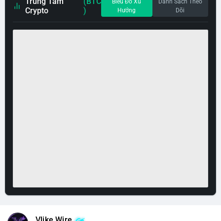
Trung Tâm
(BTC
Biểu Đồ Xu
Danh Sách Theo
Crypto
)
Hướng
Dõi
Vlike Wire