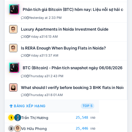
Phân tích giá Bitcoin (BTC) hôm nay: Liệu nỗi sợ hãi có mở 
0
Yesterday at 2:33 PM
Luxury Apartments in Noida Investment Guide
0
Friday a31 6:13 AM
Is RERA Enough When Buying Flats in Noida?
0
Friday a31 5:37 AM
BTC (Bitcoin) - Phân tích snapshot ngày 06/08/2026
0
Thursday a31 2:43 PM
What should I verify before booking 3 BHK flats in Noida?
0
Thursday a31 8:01 AM
BẢNG XẾP HẠNG
TOP 5
Trần Thị Hương
25,548
1
VNĐ
Võ Hữu Phong
25,446
2
VNĐ