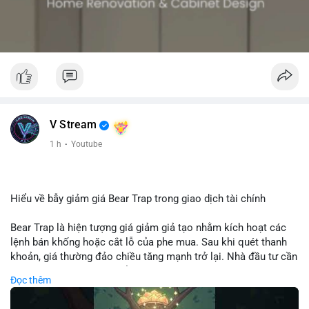
V Stream
1 h
·
Youtube
Hiểu về bẫy giảm giá Bear Trap trong giao dịch tài chính
Bear Trap là hiện tượng giá giảm giả tạo nhằm kích hoạt các
lệnh bán khống hoặc cắt lỗ của phe mua. Sau khi quét thanh
khoản, giá thường đảo chiều tăng mạnh trở lại. Nhà đầu tư cần
nhận diện mô hình này để tránh bị thao túng tâm lý và tối ưu
Đọc thêm
hóa điểm vào lệnh.