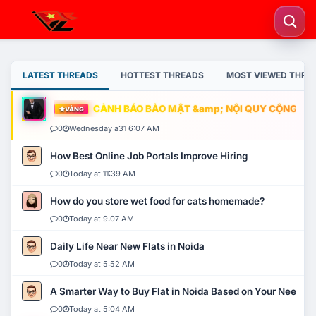
LATEST THREADS
HOTTEST THREADS
MOST VIEWED THRE
CẢNH BÁO BẢO MẬT &amp; NỘI QUY CỘNG ĐỒNG
VÀNG
0
Wednesday a31 6:07 AM
How Best Online Job Portals Improve Hiring
0
Today at 11:39 AM
How do you store wet food for cats homemade?
0
Today at 9:07 AM
Daily Life Near New Flats in Noida
0
Today at 5:52 AM
A Smarter Way to Buy Flat in Noida Based on Your Needs
0
Today at 5:04 AM