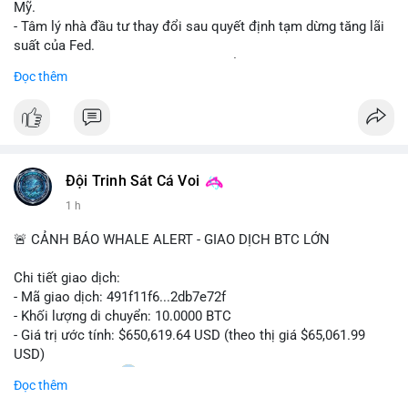
Mỹ.
- Tâm lý nhà đầu tư thay đổi sau quyết định tạm dừng tăng lãi
suất của Fed.
- Cần theo dõi sát sao dữ liệu CPI để dự đoán biến động tiếp
Đọc thêm
theo.
#bitcoin
#btc
#cryptonews
#binancesquare
#cpi
$btc
Đội Trinh Sát Cá Voi
#vlikevn
#titanbot
1 h
📰 Nguồn: Cointelegraph
🚨 CẢNH BÁO WHALE ALERT - GIAO DỊCH BTC LỚN
Chi tiết giao dịch:
- Mã giao dịch: 491f11f6...2db7e72f
- Khối lượng di chuyển: 10.0000 BTC
- Giá trị ước tính: $650,619.64 USD (theo thị giá $65,061.99
USD)
- Thời gian: 11:20
2 2026-08-10 UTC
Đọc thêm