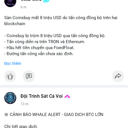
6 m
Sàn Coinsbuy mất 8 triệu USD do tấn công đồng bộ trên hai
blockchain
- Coinsbuy bị trộm 8 triệu USD qua tấn công đồng bộ.
- Tấn công diễn ra trên TRON và Ethereum.
- Hầu hết tiền chuyển qua FixedFloat.
- Đường tấn công vẫn chưa xác định.
Đọc thêm
#binancesquare
#cryptonews
#coinsbuy
#trx
#eth
$trx $eth
#vlikevn
#titanbot
Đội Trinh Sát Cá Voi
📰 Nguồn: CoinDesk
13 m
🚨 CẢNH BÁO WHALE ALERT - GIAO DỊCH BTC LỚN
Chi tiết giao dịch: