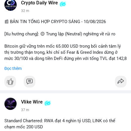
các quỹ phòng hộ sang vị thế Long là tín hiệu tích cực ngầm,
📰 Nguồn: CoinDesk
Crypto Daily Wire
nhưng biến động ngắn hạn vẫn cao.
32 m
• Khuyến nghị: Cẩn trọng với các lệnh Long/Short khi Bitcoin
chưa thoát khỏi vùng giá hiện tại. Theo dõi sát các tin tức về
📰 BẢN TIN TỔNG HỢP CRYPTO SÁNG - 10/08/2026
lạm phát (CPI) và động thái của các quỹ lớn.
[Xu hướng chung]: 🟡 Trung lập (Neutral) nghiêng về rủi ro
📊 Nguồn: Radar Tâm Lý Thị Trường
Bitcoin giữ vững trên mốc 65.000 USD trong bối cảnh tâm lý
thị trường thận trọng, khi chỉ số Fear & Greed Index dừng ở
mức 30/100 và dòng tiền DeFi đứng yên với tổng TVL đạt 142,8
tỷ USD.
Đọc thêm
- Thị trường & Giá cả: BTC giao dịch quanh vùng 65.200 USD,
tăng gần 3% khi Iran-Oman hứa mở lại eo Hormuz, giảm lo ngại
địa chính trị. Hoạt động cá voi diễn ra sôi động với lệnh
chuyển 458 BTC trị giá gần 30 triệu USD cùng nhiều giao dịch
lớn khác. Đáng chú ý, thanh lý Short chiếm tới 81,7% tổng 35,7
Vlike Wire
triệu USD thanh lý trong 24h, cho thấy phe bán đang yếu thế.
37 m
- DeFi & Công nghệ: Standard Chartered dự báo thị trường RWA
Standard Chartered: RWA đạt 4 nghìn tỷ USD, LINK có thể
sẽ bùng nổ lên 4 nghìn tỷ USD, kéo theo giá trị token LINK có
chạm mốc 200 USD