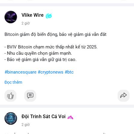
#vlikevn
#titanbot
Vlike Wire
📰 Nguồn: Cointelegraph
2 giờ
Bitcoin giảm độ biến động, bảo vệ giảm giá vẫn đắt
- BVIV Bitcoin chạm mức thấp nhất kể từ 2025.
- Nhu cầu quyền chọn giảm mạnh.
- Bảo vệ giảm giá vẫn giữ giá trị cao.
#binancesquare
#cryptonews
#btc
Đọc thêm
$btc
#vlikevn
#titanbot
📰 Nguồn: CoinDesk
Đội Trinh Sát Cá Voi
2 giờ