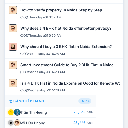
How to Verify property in Noida Step by Step
0
Thursday a31 6:57 AM
Why does a 4 BHK flat Noida offer better privacy?
0
Thursday a31 6:30 AM
Why should I buy a 3 BHK flat in Noida Extension?
0
Wednesday a31 6:25 AM
Smart Investment Guide to Buy 2 BHK Flat in Noida
0
Wednesday a31 6:20 AM
Is a 4 BHK Flat in Noida Extension Good for Remote Work?
0
Wednesday a31 5:26 AM
BẢNG XẾP HẠNG
TOP 5
Trần Thị Hương
25,548
1
VNĐ
Võ Hữu Phong
25,446
2
VNĐ