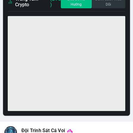
Crypto
)
Hướng
Dõi
Đội Trinh Sát Cá Voi