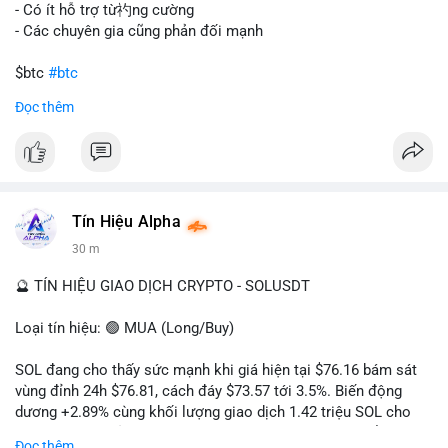
gây sốc thanh khoản tức thời, nhưng vẫn đủ sức tạo biến động
- Có ít hỗ trợ từ礿ng cường
tâm lý ngắn hạn nếu hướng đến sàn tập trung.
- Các chuyên gia cũng phản đối mạnh
Lời khuyên cho nhà đầu tư nhỏ lẻ:
$btc
#btc
Theo dõi các giao dịch tiếp theo từ cùng địa chỉ ví để xác nhận
Đọc thêm
hướng đi của dòng tiền. Tránh hành động theo cảm xúc, ưu
#vlikevn
#titanbot
tiên quản trị rủi ro và không mở vị thế lớn trước khi có tín hiệu
rõ ràng về đích đến của số BTC này.
📰 Nguồn: CoinDesk
#94dot58btc
#vilanh
#chuyentiencavoi
#btcmempool
#dongtienlon
Tín Hiệu Alpha
30 m
🔮 TÍN HIỆU GIAO DỊCH CRYPTO - SOLUSDT
Loại tín hiệu: 🟢 MUA (Long/Buy)
SOL đang cho thấy sức mạnh khi giá hiện tại $76.16 bám sát
vùng đỉnh 24h $76.81, cách đáy $73.57 tới 3.5%. Biến động
dương +2.89% cùng khối lượng giao dịch 1.42 triệu SOL cho
thấy lực cầu chủ động đang chiếm ưu thế, phe mua kiểm soát
Đọc thêm