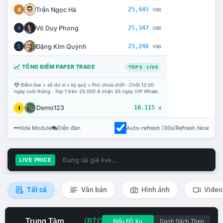
Trần Ngọc Hà
25,445
3
VNĐ
Võ Duy Phong
25,347
4
VNĐ
Đặng Kim Quỳnh
25,246
5
VNĐ
TỔNG ĐIỂM PAPER TRADE
TOP 5 · LIVE
Điểm live = số dư ví + ký quỹ + PnL chưa chốt · Chốt 12:00
ngày cuối tháng · Top 1 trên 20.000 đ nhận 30 ngày VIP Whale.
Demo123
10.115
1
đ
Hide Module
Diễn đàn
Auto-refresh (30s)
Refresh Now
Đang tải giá live...
LIVE PRICE
Tất cả
Văn bản
Hình ảnh
Video
Trung Tâm
(BTC
Biểu Đồ Xu
Danh Sách Theo