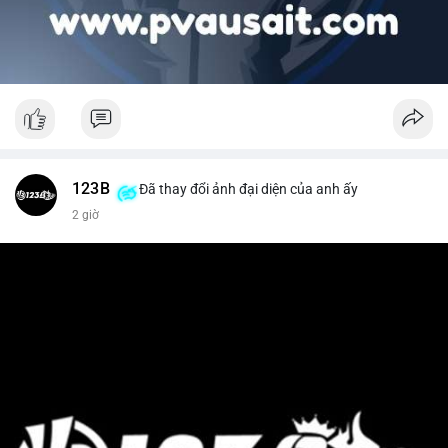
123B
Đã thay đổi ảnh đại diện của anh ấy
2 giờ