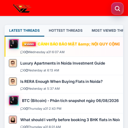
LATEST THREADS
HOTTEST THREADS
MOST VIEWED THRE
CẢNH BÁO BẢO MẬT &amp; NỘI QUY CỘNG ĐỒNG
VÀNG
0
Wednesday a31 6:07 AM
Luxury Apartments in Noida Investment Guide
0
Yesterday at 6:13 AM
Is RERA Enough When Buying Flats in Noida?
0
Yesterday at 5:37 AM
BTC (Bitcoin) - Phân tích snapshot ngày 06/08/2026
0
Thursday a31 2:43 PM
What should I verify before booking 3 BHK flats in Noida?
0
Thursday a31 8:01 AM