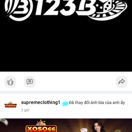
supremeclothing1
Đã thay đổi ảnh bìa của anh ấy
2 giờ