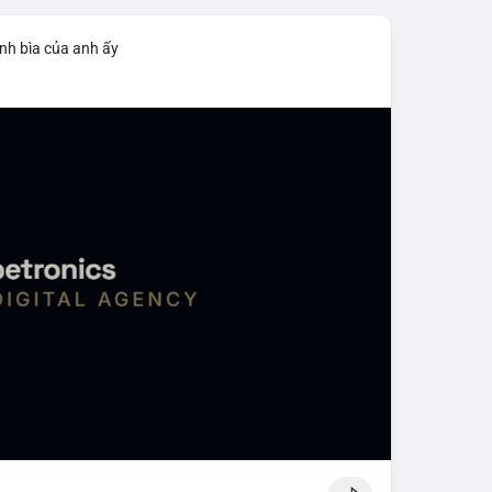
nh bìa của anh ấy