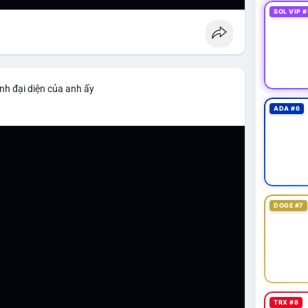
SOL VIP #
nh đại diện của anh ấy
ADA #6
DOGE #7
TRX #8