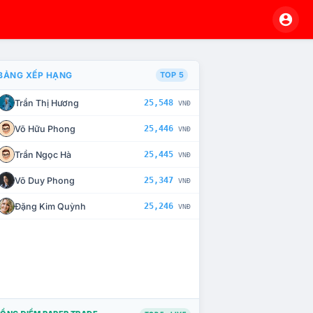
BẢNG XẾP HẠNG
TOP 5
Trần Thị Hương
25,548
VNĐ
À CHẾ TÀI XỬ LÝ VI PHẠM
Võ Hữu Phong
25,446
VNĐ
Trần Ngọc Hà
25,445
VNĐ
Võ Duy Phong
25,347
VNĐ
Đặng Kim Quỳnh
25,246
VNĐ