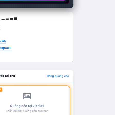
g ▁ ▂ ▃ ▄
t
news
esquare
ết tài trợ
Đăng quảng cáo
1
Quảng cáo tại vị trí #1
Nhấn để đặt quảng cáo của bạn