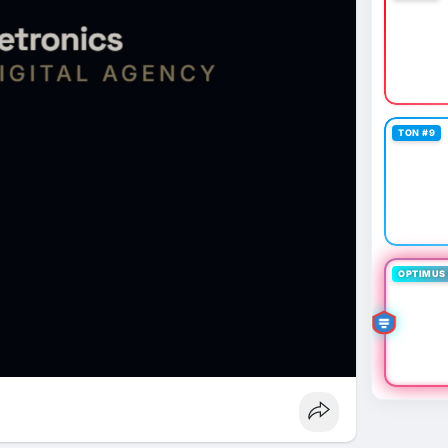
TON #9
OPTIMUS 