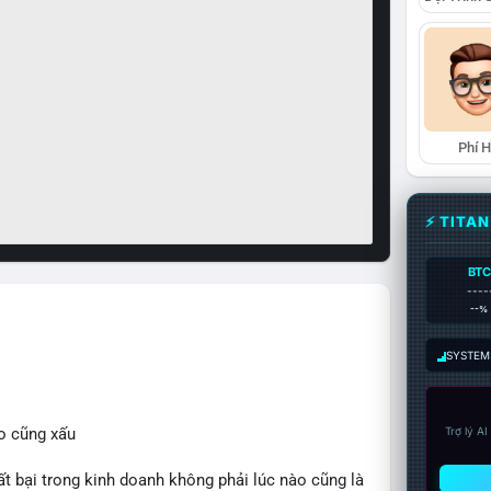
Phí 
⚡ TITA
BTC
----
--%
SYSTEM:
o cũng xấu
Trợ lý A
bại trong kinh doanh không phải lúc nào cũng là