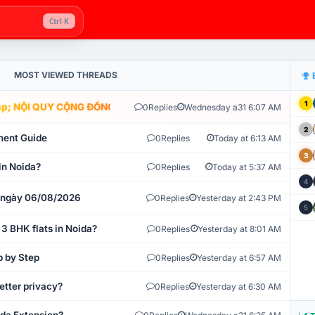
Ctrl K
MOST VIEWED THREADS
1
; NỘI QUY CỘNG ĐỒNG VLIKE.VN: HỆ THỐNG GIÁM SÁT TỰ ĐỘNG V
0
Replies
Wednesday a31 6:07 AM
2
ment Guide
0
Replies
Today at 6:13 AM
3
in Noida?
0
Replies
Today at 5:37 AM
4
t ngày 06/08/2026
0
Replies
Yesterday at 2:43 PM
5
 3 BHK flats in Noida?
0
Replies
Yesterday at 8:01 AM
p by Step
0
Replies
Yesterday at 6:57 AM
etter privacy?
0
Replies
Yesterday at 6:30 AM