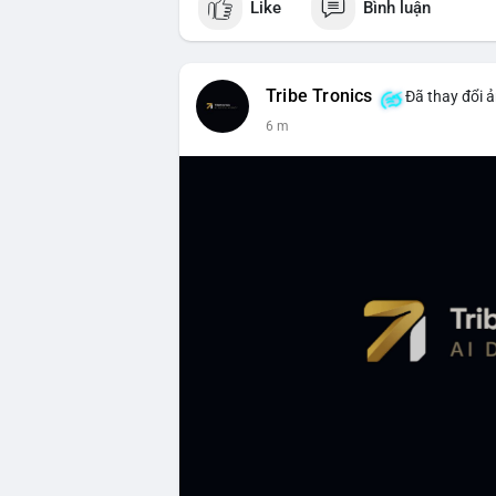
Like
Bình luận
Tribe Tronics
Đã thay đổi ả
6 m