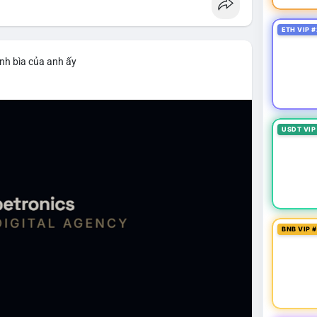
ETH VIP #
nh bìa của anh ấy
USDT VIP
BNB VIP 