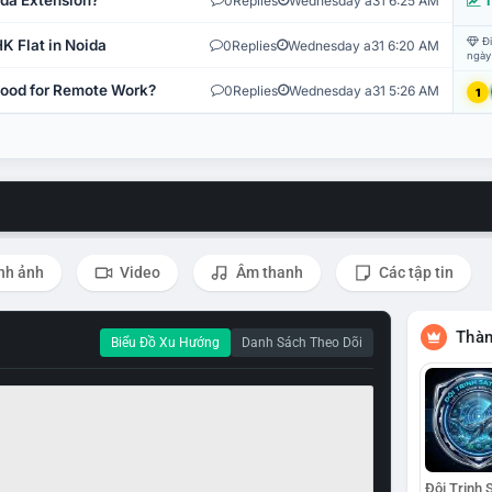
ida Extension?
0
Replies
Wednesday a31 6:25 AM
T
Đi
K Flat in Noida
0
Replies
Wednesday a31 6:20 AM
ngày
 Good for Remote Work?
0
Replies
Wednesday a31 5:26 AM
1
nh ảnh
Video
Âm thanh
Các tập tin
Thàn
Biểu Đồ Xu Hướng
Danh Sách Theo Dõi