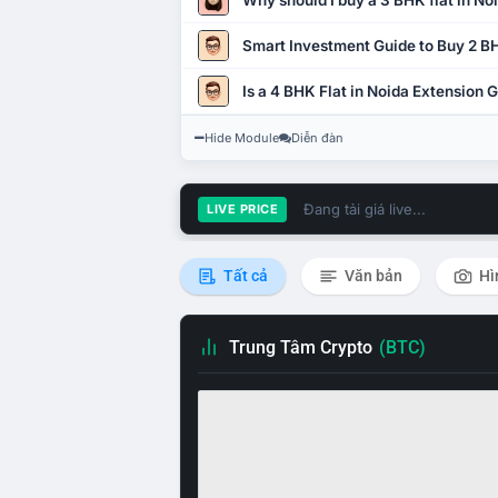
Why should I buy a 3 BHK flat in No
Smart Investment Guide to Buy 2 BH
Is a 4 BHK Flat in Noida Extension
Hide Module
Diễn đàn
Đang tải giá live...
LIVE PRICE
Tất cả
Văn bản
Hì
Trung Tâm Crypto
(BTC)