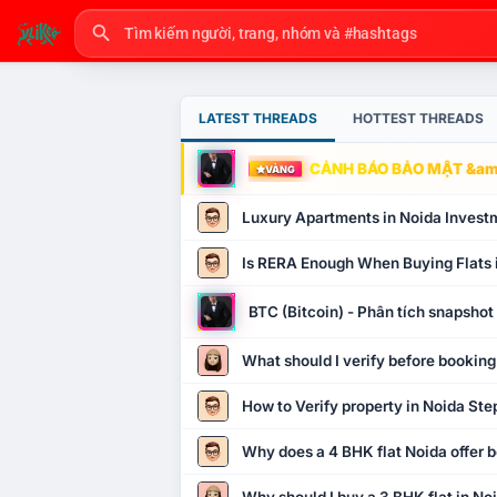
LATEST THREADS
HOTTEST THREADS
CẢNH BÁO BẢO MẬT &amp
VÀNG
Luxury Apartments in Noida Invest
Is RERA Enough When Buying Flats 
BTC (Bitcoin) - Phân tích snapsho
What should I verify before booking
How to Verify property in Noida Ste
Why does a 4 BHK flat Noida offer b