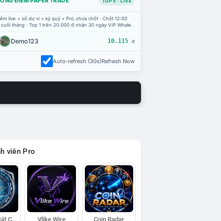
ỔNG ĐIỂM PAPER TRADE
TOP 5 · LIVE
ểm live = số dư ví + ký quỹ + PnL chưa chốt · Chốt 12:00
 cuối tháng · Top 1 trên 20.000 đ nhận 30 ngày VIP Whale.
Demo123
10.115
đ
Auto-refresh (30s)
Refresh Now
h viên Pro
Đội Trinh Sát Cá Voi
Vlike Wire
Coin Radar