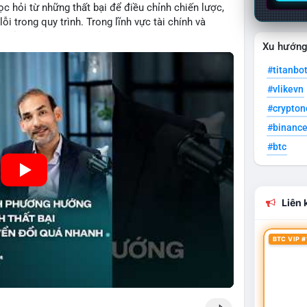
c hỏi từ những thất bại để điều chỉnh chiến lược,
ỗi trong quy trình. Trong lĩnh vực tài chính và
quản lý rủi ro hiệu quả và tránh lặp lại sai lầm. Điều
Xu hướn
 các mô hình kinh doanh mới hoặc đầu tư vào dự án
#titanbo
#vlikevn
#crypto
#binanc
#btc
Liên k
BTC VIP #