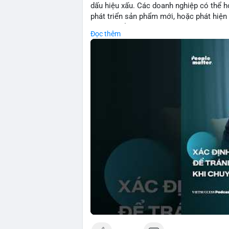
dấu hiệu xấu. Các doanh nghiệp có thể họ
phát triển sản phẩm mới, hoặc phát hiện l
crypto, hiểu rõ nguyên nhân thất bại giúp 
Đọc thêm
này đặc biệt quan trọng khi áp dụng vào
blockchain.
🎥 Xem video trực tiếp tại:
Nguồn: VIETSUCCESS