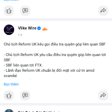
Đây là tín hiệu tích cực cho các nhà sản xuất, nhà phân phối và
nhà đầu tư trong ngành vật liệu xây dựng và hạ tầng.
Bạn đánh giá thế nào về tiềm năng của dòng sản phẩm ống
nhựa polyolefin trong tương lai?
Vlike Wire
1 h
Chủ tịch Reform UK kêu gọi điều tra quyên góp liên quan SBF
- Chủ tịch Reform UK yêu cầu điều tra quyên góp liên quan tới
SBF.
- SBF liên quan tới FTX.
- Lãnh đạo Reform UK chuẩn bị đối mặt với cử tri amid
scandal.
- Sự kiện có thể ảnh hưởng đến hình ảnh SBF và FTX.
Đọc thêm
- Không có thông tin tác động thị trường ngay lập tức.
#binancesquare
#cryptonews
#sbf
#ftx
#reformuk
$btc $eth