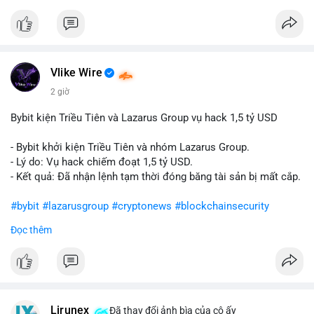
Vlike Wire
2 giờ
Bybit kiện Triều Tiên và Lazarus Group vụ hack 1,5 tỷ USD
- Bybit khởi kiện Triều Tiên và nhóm Lazarus Group.
- Lý do: Vụ hack chiếm đoạt 1,5 tỷ USD.
- Kết quả: Đã nhận lệnh tạm thời đóng băng tài sản bị mất cắp.
#bybit
#lazarusgroup
#cryptonews
#blockchainsecurity
Đọc thêm
$btc $eth
#vlikevn
#titanbot
📰 Nguồn: CoinDesk
Lirunex
Đã thay đổi ảnh bìa của cô ấy