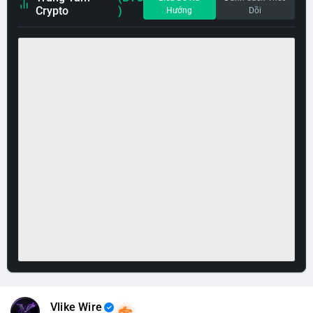
Crypto
)
Hướng
Dõi
Vlike Wire