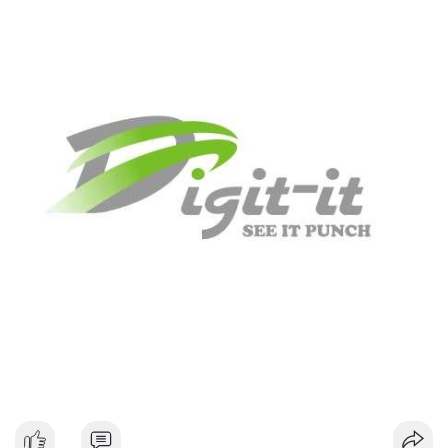
#dongtiencavoi