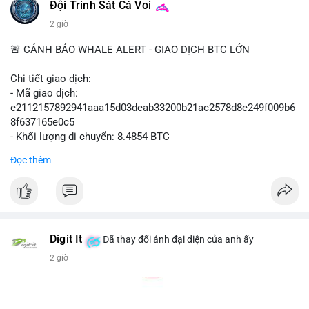
#polymarket
#cryptonews
#defi
#marketintegrity
Đội Trinh Sát Cá Voi
2 giờ
$btc $eth
🚨 CẢNH BÁO WHALE ALERT - GIAO DỊCH BTC LỚN
#vlikevn
#titanbot
Chi tiết giao dịch:
📰 Nguồn: CoinDesk
- Mã giao dịch:
e2112157892941aaa15d03deab33200b21ac2578d8e249f009b6
8f637165e0c5
- Khối lượng di chuyển: 8.4854 BTC
- Giá trị ước tính: $551,448.77 USD (theo thị giá $64,987.67
Đọc thêm
USD)
- Thời gian: 16:19:44 2026-08-07 UTC
Nhận định phân tích hành vi của Cá voi dựa trên giao dịch này
(ví dụ: chuyển dịch lượng lớn coin, gom hàng ví lạnh, áp lực
bán tiềm năng...) và tác động tâm lý thị trường.
Digit It
Đã thay đổi ảnh đại diện của anh ấy
2 giờ
Lời khuyên ngắn gọn cho nhà đầu tư nhỏ lẻ.
#8.4854BTC
#551kusd
#chuyenvilon
#mempoolbtc