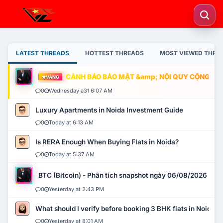
LATEST THREADS
HOTTEST THREADS
MOST VIEWED THRE
CẢNH BÁO BẢO MẬT &amp; NỘI QUY CỘNG ĐỒNG
VÀNG
0
Wednesday a31 6:07 AM
Luxury Apartments in Noida Investment Guide
0
Today at 6:13 AM
Is RERA Enough When Buying Flats in Noida?
0
Today at 5:37 AM
BTC (Bitcoin) - Phân tích snapshot ngày 06/08/2026
0
Yesterday at 2:43 PM
What should I verify before booking 3 BHK flats in Noida?
0
Yesterday at 8:01 AM