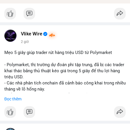
Vlike Wire
2 giờ
Mẹo 5 giây giúp trader rút hàng triệu USD từ Polymarket
- Polymarket, thị trường dự đoán phi tập trung, đã bị các trader
khai thác bằng thủ thuật kéo giá trong 5 giây để thu lợi hàng
triệu USD.
- Các nhà phân tích onchain đã cảnh báo công khai trong nhiều
tháng về lỗ hổng này.
- Để khắc phục, Polymarket chuyển sang sử dụng giá trung
Đọc thêm
bình theo thời gian (time-weighted prices), khiến việc đẩy giá
nhân tạo trở nên quá tốn kém.
- Động thái này nhằm bảo vệ tính toàn vẹn của thị trường và
ngăn chặn các hành vi thao túng.