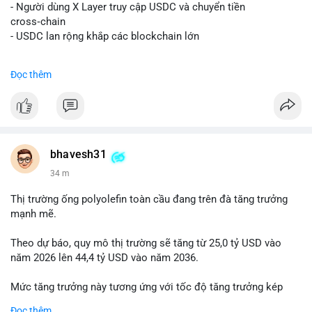
📰 Nguồn: Decrypt
- Người dùng X Layer truy cập USDC và chuyển tiền
cross‑chain
- USDC lan rộng khắp các blockchain lớn
#binancesquare
#cryptonews
#usdc
#okx
#xlayer
Đọc thêm
$usdc
#vlikevn
#titanbot
📰 Nguồn: Cointelegraph
bhavesh31
34 m
Thị trường ống polyolefin toàn cầu đang trên đà tăng trưởng
mạnh mẽ.
Theo dự báo, quy mô thị trường sẽ tăng từ 25,0 tỷ USD vào
năm 2026 lên 44,4 tỷ USD vào năm 2036.
Mức tăng trưởng này tương ứng với tốc độ tăng trưởng kép
hàng năm (CAGR) đạt 5,9% trong giai đoạn dự báo.
Đọc thêm