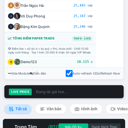
Trần Ngọc Hà
25,445
3
VNĐ
Võ Duy Phong
25,347
4
VNĐ
Đặng Kim Quỳnh
25,246
5
VNĐ
TỔNG ĐIỂM PAPER TRADE
TOP 5 · LIVE
Điểm live = số dư ví + ký quỹ + PnL chưa chốt · Chốt 12:00
ngày cuối tháng · Top 1 trên 20.000 đ nhận 30 ngày VIP Whale.
Demo123
10.115
1
đ
Hide Module
Diễn đàn
Auto-refresh (30s)
Refresh Now
Đang tải giá live...
LIVE PRICE
Tất cả
Văn bản
Hình ảnh
Video
Trung Tâm
(BTC
Biểu Đồ Xu
Danh Sách Theo