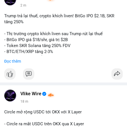
2 m
Trump trả lại thuế, crypto khích liven! BitGo IPO $2.1B, SKR
tăng 250%
- Thị trường crypto khích liven sau Trump rút lại thuế
- BitGo IPO giá $18/shr, giá trị $2B
- Token SKR Solana tăng 250% FDV
- BTC/ETH/XRP tăng 2-3%
- SKY/SAND/C+C dẫn đầu top movers
Đọc thêm
- US Senates chuẩn bị hành động Clarity Act
- HK phát hành giấy phép stablecoin
- Nga công nhận crypto là tài sản
- Saga EVM bị hack $7M
- Steak ’n Shake trả lương BTC
Vlike Wire
$btc
#btc
$eth
#eth
$sol
#sol
$xrp
#xrp
$sky
#sky
$sand
18 m
#sand
$skr
#skr
Circle mở rộng USDC tới OKX với X Layer
#vlikevn
#titanbot
- Circle ra mắt USDC trên OKX qua X Layer