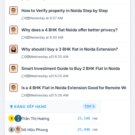
How to Verify property in Noida Step by Step
0
Yesterday at 6:57 AM
Why does a 4 BHK flat Noida offer better privacy?
0
Yesterday at 6:30 AM
Why should I buy a 3 BHK flat in Noida Extension?
0
Wednesday a31 6:25 AM
Smart Investment Guide to Buy 2 BHK Flat in Noida
0
Wednesday a31 6:20 AM
Is a 4 BHK Flat in Noida Extension Good for Remote Work?
0
Wednesday a31 5:26 AM
BẢNG XẾP HẠNG
TOP 5
Trần Thị Hương
25,548
1
VNĐ
Võ Hữu Phong
25,446
2
VNĐ