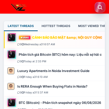
LATEST THREADS
HOTTEST THREADS
MOST VIEWED THRE
CẢNH BÁO BẢO MẬT &amp; NỘI QUY CỘNG ĐỒNG
VÀNG
0
Wednesday a31 6:07 AM
Phân tích giá Bitcoin (BTC) hôm nay: Liệu nỗi sợ hãi có mở 
0
Today at 2:33 PM
Luxury Apartments in Noida Investment Guide
0
Friday a31 6:13 AM
Is RERA Enough When Buying Flats in Noida?
0
Friday a31 5:37 AM
BTC (Bitcoin) - Phân tích snapshot ngày 06/08/2026