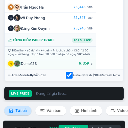
Trần Ngọc Hà
25,445
3
VNĐ
Võ Duy Phong
25,347
4
VNĐ
Đặng Kim Quỳnh
25,246
5
VNĐ
TỔNG ĐIỂM PAPER TRADE
TOP 5 · LIVE
Điểm live = số dư ví + ký quỹ + PnL chưa chốt · Chốt 12:00
ngày cuối tháng · Top 1 trên 20.000 đ nhận 30 ngày VIP Whale.
Demo123
6.359
1
đ
Hide Module
Diễn đàn
Auto-refresh (30s)
Refresh Now
Đang tải giá live...
LIVE PRICE
Tất cả
Văn bản
Hình ảnh
Video