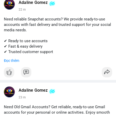
#sellssmm
Adaline Gomez
22 m
Need reliable Snapchat accounts? We provide ready-to-use
accounts with fast delivery and trusted support for your social
media needs.
✔ Ready to use accounts
✔ Fast & easy delivery
✔ Trusted customer support
Đọc thêm
📱 WhatsApp: +1 (681) 549-2683
💬 Telegram: @SellsSMM
#snapchat
#snapchataccount
#buysnapchataccounts
#socialmediamarketing
#digitalsolutions
#sellssmm
Adaline Gomez
23 m
Need Old Gmail Accounts? Get reliable, ready-to-use Gmail
accounts for your personal or online activities. Enjoy smooth