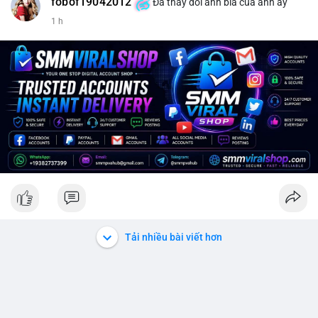
fobof19042012
Đã thay đổi ảnh bìa của anh ấy
1 h
Tải nhiều bài viết hơn