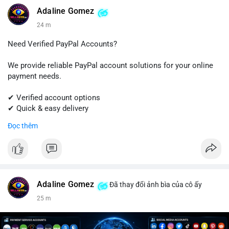
#linkedin
#linkedinaccount
#professionalnetwork
Adaline Gomez
#digitalsolutions
#sellssmm
24 m
Need Verified PayPal Accounts?
We provide reliable PayPal account solutions for your online
payment needs.
✔ Verified account options
✔ Quick & easy delivery
✔ Trusted customer support
Đọc thêm
Get started today with professional support.
📱 WhatsApp: +1 (681) 549-2683
💬 Telegram: @SellsSMM
Adaline Gomez
Đã thay đổi ảnh bìa của cô ấy
#paypal
#paypalaccount
#onlinepayments
#digitalsolutions
25 m
#sellssmm