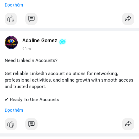
✔ Quick & Easy Delivery
Đọc thêm
✔ Trusted Customer Support
Contact us now to get started!
📱 WhatsApp: +1 (681) 549-2683
💬 Telegram: @SellsSMM
Adaline Gomez
23 m
#github
#githubaccount
#developers
#techsolutions
#sellssmm
Need LinkedIn Accounts?
Get reliable LinkedIn account solutions for networking,
professional activities, and online growth with smooth access
and trusted support.
✔ Ready To Use Accounts
✔ Fast & Easy Delivery
Đọc thêm
✔ Professional Customer Support
📱 WhatsApp: +1 (681) 549-2683
💬 Telegram: @SellsSMM