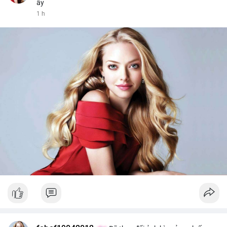
ấy
1 h