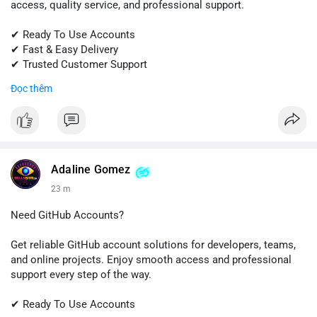
access, quality service, and professional support.
✔ Ready To Use Accounts
✔ Fast & Easy Delivery
✔ Trusted Customer Support
Đọc thêm
📱 WhatsApp: +1 (681) 549-2683
💬 Telegram: @SellsSMM
#gmail
#googleaccount
#emailsolutions
#digitalservices
#sellssmm
Adaline Gomez
23 m
Need GitHub Accounts?
Get reliable GitHub account solutions for developers, teams,
and online projects. Enjoy smooth access and professional
support every step of the way.
✔ Ready To Use Accounts