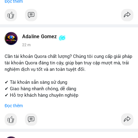
Đọc thêm
Get started today! Contact us for more details.
📱 WhatsApp: +1 (681) 549-2683
💬 Telegram: @SellsSMM
#instagram
#instagramaccount
#socialmedia
Adaline Gomez
#digitalsolutions
#sellssmm
22 m
Cần tài khoản Quora chất lượng? Chúng tôi cung cấp giải pháp
tài khoản Quora đáng tin cậy, giúp bạn truy cập mượt mà, trải
nghiệm dịch vụ tốt và an toàn tuyệt đối.
✔ Tài khoản sẵn sàng sử dụng
✔ Giao hàng nhanh chóng, dễ dàng
✔ Hỗ trợ khách hàng chuyên nghiệp
Đọc thêm
Liên hệ ngay để được tư vấn và đặt hàng:
📱 WhatsApp: +1 (681) 549-2683
💬 Telegram: @SellsSMM
#quora
#quoraaccount
#socialmediatools
#digitalsolutions