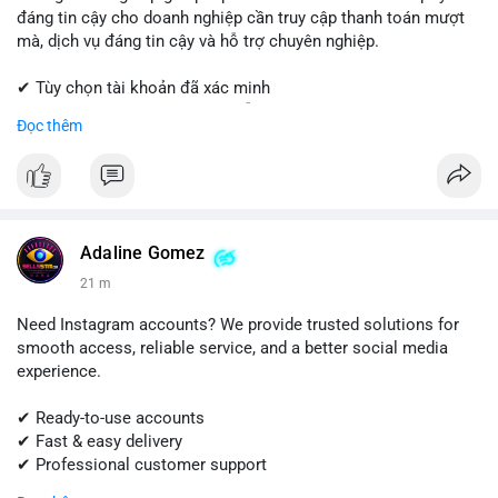
đáng tin cậy cho doanh nghiệp cần truy cập thanh toán mượt
mà, dịch vụ đáng tin cậy và hỗ trợ chuyên nghiệp.
✔ Tùy chọn tài khoản đã xác minh
✔ Giao hàng nhanh chóng và dễ dàng
Đọc thêm
✔ Hỗ trợ khách hàng đáng tin cậy
Liên hệ ngay:
📱 WhatsApp: +1 (681) 549-2683
💬 Telegram: @SellsSMM
Adaline Gomez
#shopify
#shopifypayment
#ecommerce
#onlinebusiness
22 m
#sellssmm
Need Instagram accounts? We provide trusted solutions for
smooth access, reliable service, and a better social media
experience.
✔ Ready-to-use accounts
✔ Fast & easy delivery
✔ Professional customer support