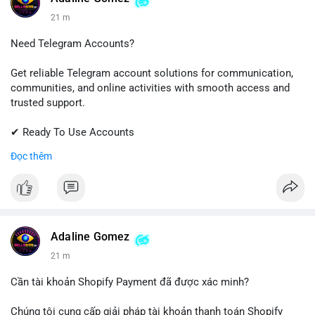
21 m
Need Telegram Accounts?
Get reliable Telegram account solutions for communication,
communities, and online activities with smooth access and
trusted support.
✔ Ready To Use Accounts
✔ Quick & Easy Delivery
Đọc thêm
✔ Professional Customer Support
📱 WhatsApp: +1 (681) 549-2683
💬 Telegram: @SellsSMM
#telegram
#telegramaccount
#socialmedia
#digitalsolutions
Adaline Gomez
#sellssmm
21 m
Cần tài khoản Shopify Payment đã được xác minh?
Chúng tôi cung cấp giải pháp tài khoản thanh toán Shopify