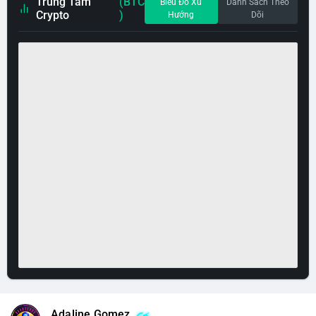
Trung Tâm
(BTC
Biểu Đồ Xu
Danh Sách Theo
Crypto
)
Hướng
Dõi
Adaline Gomez