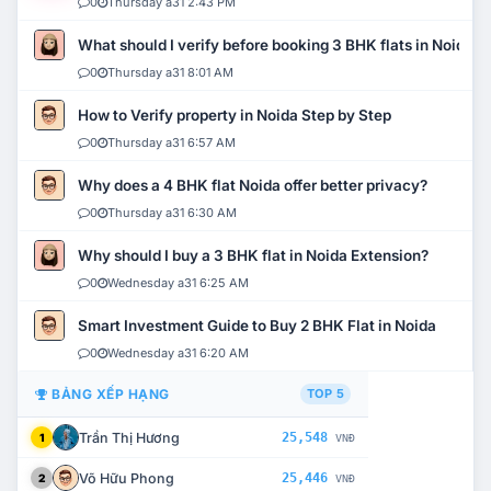
0
Thursday a31 2:43 PM
What should I verify before booking 3 BHK flats in Noida?
0
Thursday a31 8:01 AM
How to Verify property in Noida Step by Step
0
Thursday a31 6:57 AM
Why does a 4 BHK flat Noida offer better privacy?
0
Thursday a31 6:30 AM
Why should I buy a 3 BHK flat in Noida Extension?
0
Wednesday a31 6:25 AM
Smart Investment Guide to Buy 2 BHK Flat in Noida
0
Wednesday a31 6:20 AM
BẢNG XẾP HẠNG
TOP 5
Trần Thị Hương
25,548
1
VNĐ
Võ Hữu Phong
25,446
2
VNĐ