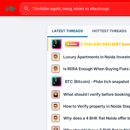
LATEST THREADS
HOTTEST THREADS
CẢNH BÁO BẢO MẬT &amp
VÀNG
Luxury Apartments in Noida Invest
Is RERA Enough When Buying Flats 
BTC (Bitcoin) - Phân tích snapsho
What should I verify before booking
How to Verify property in Noida Ste
Why does a 4 BHK flat Noida offer b