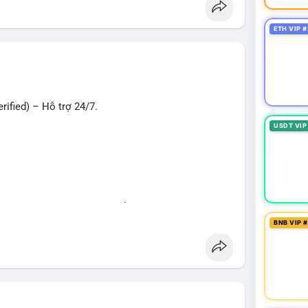
oney
#verifiedaccounts
#onlinepayment
#cashout
ETH VIP #
ified) – Hỗ trợ 24/7.
USDT VIP
hù hợp cho giao dịch, chuyển tiền, mobile deposit
BNB VIP 
ng
#seo
#smm
#trendingnow
#cashout
t