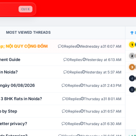
Ctrl K
MOST VIEWED THREADS
1
; NỘI QUY CỘNG ĐỒNG VLIKE.VN: HỆ THỐNG GIÁM SÁT TỰ ĐỘNG V
0
Replies
Wednesday a31 6:07 AM
2
ment Guide
0
Replies
Yesterday at 6:13 AM
3
in Noida?
0
Replies
Yesterday at 5:37 AM
4
t ngày 06/08/2026
0
Replies
Thursday a31 2:43 PM
5
 3 BHK flats in Noida?
0
Replies
Thursday a31 8:01 AM
p by Step
0
Replies
Thursday a31 6:57 AM
etter privacy?
0
Replies
Thursday a31 6:30 AM