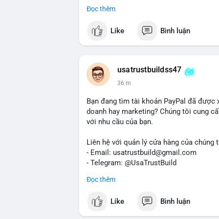
Dịch vụ uy tín, nhanh chóng, bảo mật.
Đọc thêm
#buyverifiedredotpayaccount
#marketin
#mobiledeposit
#pay
#usdt
#btc
Like
Bình luận
usatrustbuildss47
36 m
Bạn đang tìm tài khoản PayPal đã được 
doanh hay marketing? Chúng tôi cung cấp
với nhu cầu của bạn.
Liên hệ với quản lý cửa hàng của chúng t
- Email: usatrustbuild@gmail.com
- Telegram: @UsaTrustBuild
- WhatsApp: +1 (479) 438-1734
Đọc thêm
Tài khoản của chúng tôi được đánh giá ca
Like
Bình luận
dịch thuận lợi. Hãy nhắn tin ngay để được