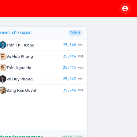
BẢNG XẾP HẠNG
TOP 5
Trần Thị Hương
25,548
VNĐ
À CHẾ TÀI XỬ LÝ VI PHẠM
Võ Hữu Phong
25,446
VNĐ
Trần Ngọc Hà
25,445
VNĐ
Võ Duy Phong
25,347
VNĐ
Đặng Kim Quỳnh
25,246
VNĐ