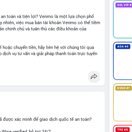
SOL VIP #
 an toàn và tiện lợi? Venmo là một lựa chọn phổ
uy nhiên, việc mua bán tài khoản Venmo có thể tiềm
oản chính chủ và tuân thủ các điều khoản của
 hoặc chuyển tiền, hãy liên hệ với chúng tôi qua
ADA #6
dịch vụ tư vấn và giải pháp thanh toán trực tuyến
DOGE #7
#giaodichantoan
#taichinhso
#seo
#smm
ã được xác minh để giao dịch quốc tế an toàn?
TRX #8
Wise verified, hỗ trợ 24/7.