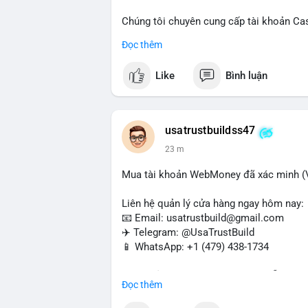
Chúng tôi chuyên cung cấp tài khoản Ca
Accounts) cho các nhu cầu marketing, SE
Đọc thêm
toán USDT và các giao dịch tiền mặt tại
Like
Bình luận
Liên hệ ngay để được tư vấn và hỗ trợ n
#buyverifiedcashappaccounts
#marketin
#sendmoney
#mobiledeposit
#pay
#usd
usatrustbuildss47
23 m
Mua tài khoản WebMoney đã xác minh (V
Liên hệ quản lý cửa hàng ngay hôm nay:
📧 Email: usatrustbuild@gmail.com
✈️ Telegram: @UsaTrustBuild
📱 WhatsApp: +1 (479) 438-1734
Tài khoản WebMoney xác minh sẵn sàng 
Đọc thêm
thanh toán trực tuyến, nhận tiền và chuyể