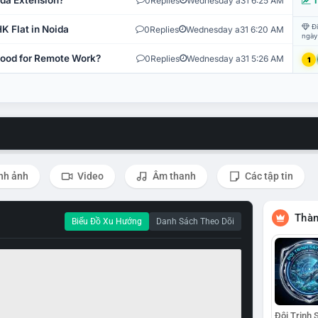
ida Extension?
0
Replies
Wednesday a31 6:25 AM
T
Đi
K Flat in Noida
0
Replies
Wednesday a31 6:20 AM
ngày
 Good for Remote Work?
0
Replies
Wednesday a31 5:26 AM
1
nh ảnh
Video
Âm thanh
Các tập tin
Thàn
Biểu Đồ Xu Hướng
Danh Sách Theo Dõi