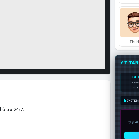
Phí 
⚡ TITA
BTC
----
--%
SYSTEM:
hỗ trợ 24/7.
Trợ lý A