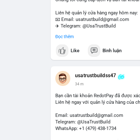
Liên hệ quản lý cửa hàng ngay hôm nay:
📧 Email: usatrustbuild@gmail.com
✈️ Telegram: @UsaTrustBuild
📱 WhatsApp: +1 (479) 438-1734
Đọc thêm
Dịch vụ của chúng tôi phù hợp cho nhu cầ
Like
Bình luận
#buyverifiedwiseaccounts
#marketing
#
#mobiledeposit
#pay
#usdt
usatrustbuildss47
34 m
Bạn cần tài khoản RedotPay đã được xá
Liên hệ ngay với quản lý cửa hàng của chú
Email: usatrustbuild@gmail.com
Telegram: @UsaTrustBuild
WhatsApp: +1 (479) 438-1734