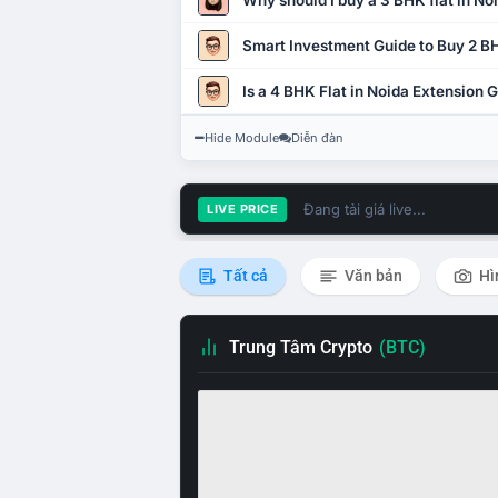
Why should I buy a 3 BHK flat in No
Smart Investment Guide to Buy 2 BH
Is a 4 BHK Flat in Noida Extension
Hide Module
Diễn đàn
Đang tải giá live...
LIVE PRICE
Tất cả
Văn bản
Hì
Trung Tâm Crypto
(BTC)