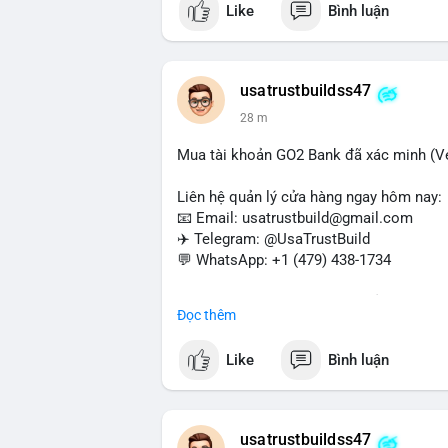
Like
Bình luận
#buyverifiedwebmoneyaccounts
#webm
#sendmoney
#trustbuild
usatrustbuildss47
28 m
Mua tài khoản GO2 Bank đã xác minh (Ver
Liên hệ quản lý cửa hàng ngay hôm nay:
📧 Email: usatrustbuild@gmail.com
✈️ Telegram: @UsaTrustBuild
💬 WhatsApp: +1 (479) 438-1734
Dịch vụ uy tín, nhanh chóng, bảo mật – p
Đọc thêm
và thanh toán USDT.
Like
Bình luận
#buyverifiedgo2bankaccounts
#marketi
#sendmoney
#mobiledeposit
#pay
#usd
usatrustbuildss47