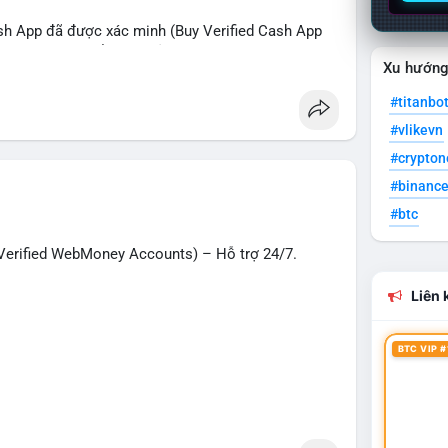
sh App đã được xác minh (Buy Verified Cash App
O, SMM, chuyển tiền, gửi tiền qua di động, thanh
Xu hướn
 Mỹ.
#titanbo
hanh nhất!
#vlikevn
g
#seo
#smm
#trendingnow
#cashout
#crypto
t
#usa
#binanc
#btc
erified WebMoney Accounts) – Hỗ trợ 24/7.
Liên k
BTC VIP #
– giao dịch nhanh chóng, an toàn, phù hợp cho
n tiền quốc tế.