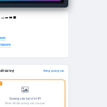
g ▁ ▂ ▃ ▄
t
news
esquare
ết tài trợ
Đăng quảng cáo
1
Quảng cáo tại vị trí #1
Nhấn để đặt quảng cáo của bạn