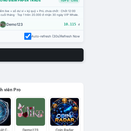
ỔNG ĐIỂM PAPER TRADE
TOP 5 · LIVE
ểm live = số dư ví + ký quỹ + PnL chưa chốt · Chốt 12:00
 cuối tháng · Top 1 trên 20.000 đ nhận 30 ngày VIP Whale.
Demo123
10.115
đ
Auto-refresh (30s)
Refresh Now
h viên Pro
Đội Trinh Sát Cá Voi
Demo123
Coin Radar