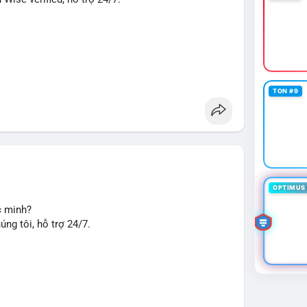
TON #9
u chuyển tiền, nhận tiền, thanh toán quốc tế.
seo
#smm
#trendingnow
#cashout
#sendmoney
OPTIMUS 
c minh?
ng tôi, hỗ trợ 24/7.