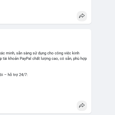
g
#seo
#smm
#trendingnow
#cashout
#sendmoney
xác minh, sẵn sàng sử dụng cho công việc kinh
 tài khoản PayPal chất lượng cao, có sẵn, phù hợp
ôi – hỗ trợ 24/7:
o về độ tin cậy và tính sẵn sàng, giúp bạn giao
 tư vấn chi tiết.