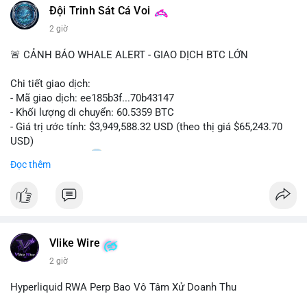
Đội Trinh Sát Cá Voi
2 giờ
🚨 CẢNH BÁO WHALE ALERT - GIAO DỊCH BTC LỚN
Chi tiết giao dịch:
- Mã giao dịch: ee185b3f...70b43147
- Khối lượng di chuyển: 60.5359 BTC
- Giá trị ước tính: $3,949,588.32 USD (theo thị giá $65,243.70
USD)
- Thời gian: 15:20
1 2026-08-09 UTC
Đọc thêm
Nhận định phân tích:
Khối lượng 60.5 BTC trị giá gần 4 triệu USD được di chuyển
trong phiên giao dịch châu Á. Mức giá $65,243 đang nằm gần
vùng kháng cự ngắn hạn, động thái này có thể là bước chuẩn bị
Vlike Wire
thanh khoản trước khi đẩy giá. Nếu số BTC này được gửi lên
sàn tập trung, áp lực bán tiềm năng sẽ gia tăng. Ngược lại, nếu
2 giờ
chuyển vào ví lạnh, đây là tín hiệu tích lũy dài hạn của cá mập,
củng cố niềm tin cho xu hướng tăng.
Hyperliquid RWA Perp Bao Vô Tâm Xử Doanh Thu