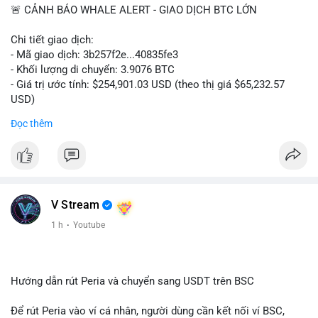
🚨 CẢNH BÁO WHALE ALERT - GIAO DỊCH BTC LỚN
Chi tiết giao dịch:
- Mã giao dịch: 3b257f2e...40835fe3
- Khối lượng di chuyển: 3.9076 BTC
- Giá trị ước tính: $254,901.03 USD (theo thị giá $65,232.57
USD)
- Thời gian: 16:19:51 2026-08-09 UTC
Đọc thêm
Nhận định phân tích: Khối lượng 3.9076 BTC (tương đương gần
255 nghìn USD) được chuyển trong một giao dịch duy nhất cho
thấy dấu hiệu tái phân bổ danh mục của một tổ chức hoặc cá
nhân sở hữu lượng tài sản lớn. Với mức giá hiện tại, việc
chuyển một phần nhỏ trong tổng thể nắm giữ (thường là ví lớn
V Stream
hàng trăm BTC) phản ánh hành vi thăm dò thanh khoản hoặc
1 h
·
Youtube
tái cấu trúc ví hơn là áp lực bán khẩn cấp. Nếu dòng tiền này
hướng về ví nóng sàn giao dịch, khả năng cao là động thái
chuẩn bị thanh khoản cho lệnh bán ngắn hạn. Ngược lại, nếu
đích đến là ví lạnh, đây là tín hiệu tích lũy dài hạn, tạo tâm lý
Hướng dẫn rút Peria và chuyển sang USDT trên BSC
tích cực cho thị trường.
Để rút Peria vào ví cá nhân, người dùng cần kết nối ví BSC,