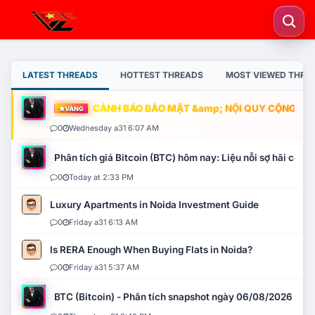
LATEST THREADS
HOTTEST THREADS
MOST VIEWED THRE
CẢNH BÁO BẢO MẬT &amp; NỘI QUY CỘNG ĐỒNG
VÀNG
0
Wednesday a31 6:07 AM
Phân tích giá Bitcoin (BTC) hôm nay: Liệu nỗi sợ hãi có mở 
0
Today at 2:33 PM
Luxury Apartments in Noida Investment Guide
0
Friday a31 6:13 AM
Is RERA Enough When Buying Flats in Noida?
0
Friday a31 5:37 AM
BTC (Bitcoin) - Phân tích snapshot ngày 06/08/2026