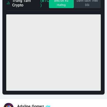
Trung Tâm
(BTC
Biểu Đồ Xu
Danh Sách Theo
Crypto
)
Hướng
Dõi
Adaline Gomez