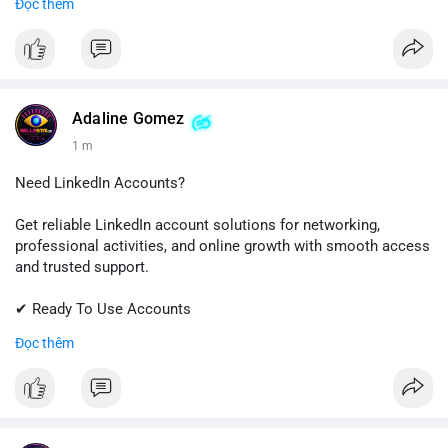
Đọc thêm
✔ Trusted Customer Support
📱 WhatsApp: +1 (681) 549-2683
💬 Telegram: @SellsSMM
#github
#githubaccount
#developers
#techsolutions
Adaline Gomez
#sellssmm
1 m
Need LinkedIn Accounts?
Get reliable LinkedIn account solutions for networking,
professional activities, and online growth with smooth access
and trusted support.
✔ Ready To Use Accounts
✔ Fast & Easy Delivery
Đọc thêm
✔ Professional Customer Support
📱 WhatsApp: +1 (681) 549-2683
💬 Telegram: @SellsSMM