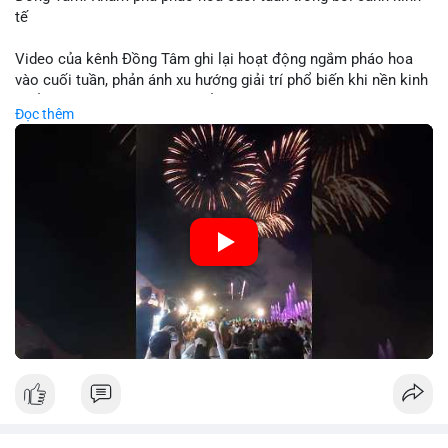
tế
Video của kênh Đồng Tâm ghi lại hoạt động ngắm pháo hoa
vào cuối tuần, phản ánh xu hướng giải trí phổ biến khi nền kinh
tế ổn định. Sự kiện này có thể cho thấy người tiêu dùng ưu tiên
Đọc thêm
trải nghiệm hơn là đầu tư vào tài sản vật chất. Trong bối cảnh
lãi suất ổn định và thị trường crypto ổn định, hoạt động giải trí
như vậy thường tăng trưởng khi người dân có khả năng chi
tiêu. Tuy nhiên, sự ưu tiên giải trí có thể ảnh hưởng đến tỷ lệ
tiết kiệm hoặc đầu tư vào crypto nếu người tiêu dùng chuyển
hướng ngân sách.
🎥 Xem video trực tiếp tại:
Nguồn: Đồng Tâm