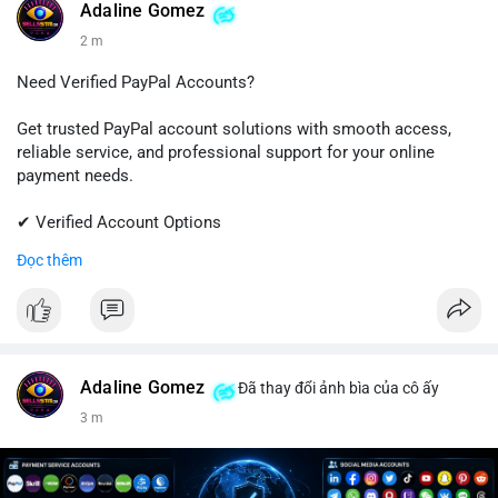
#linkedin
#linkedinaccount
#professionalnetwork
Adaline Gomez
#digitalsolutions
#sellssmm
2 m
Need Verified PayPal Accounts?
Get trusted PayPal account solutions with smooth access,
reliable service, and professional support for your online
payment needs.
✔ Verified Account Options
✔ Quick & Easy Delivery
Đọc thêm
✔ Trusted Customer Support
📱 WhatsApp: +1 (681) 549-2683
💬 Telegram: @SellsSMM
#paypal
#paypalaccount
#onlinepayments
#digitalsolutions
Adaline Gomez
Đã thay đổi ảnh bìa của cô ấy
#sellssmm
3 m