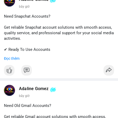
bây giờ
Need Snapchat Accounts?
Get reliable Snapchat account solutions with smooth access,
quality service, and professional support for your social media
activities.
✔ Ready To Use Accounts
✔ Fast & Easy Delivery
Đọc thêm
✔ Trusted Customer Support
📱 WhatsApp: +1 (681) 549-2683
💬 Telegram: @SellsSMM
#snapchat
#snapchataccount
#socialmedia
#digitalsolutions
Adaline Gomez
#sellssmm
bây giờ
Need Old Gmail Accounts?
Get reliable Gmail account solutions with smooth access,