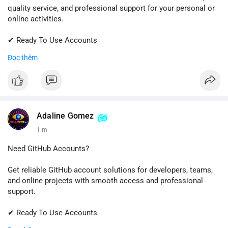
quality service, and professional support for your personal or
online activities.
✔ Ready To Use Accounts
✔ Fast & Easy Delivery
Đọc thêm
✔ Trusted Customer Support
📱 WhatsApp: +1 (681) 549-2683
💬 Telegram: @SellsSMM
#gmail
#googleaccount
#emailsolutions
#digitalservices
Adaline Gomez
#sellssmm
1 m
Need GitHub Accounts?
Get reliable GitHub account solutions for developers, teams,
and online projects with smooth access and professional
support.
✔ Ready To Use Accounts
✔ Quick & Easy Delivery