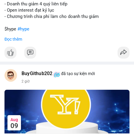
Lời khuyên:
- Doanh thu giảm 4 quý liên tiếp
Nhà đầu tư nên theo dõi sát dòng tiền tiếp theo từ địa chỉ này.
- Open interest đạt kỷ lục
Nếu BTC được nạp thêm lên sàn, cần thận trọng với nhịp điều
- Chương trình chia phí làm cho doanh thu giảm
chỉnh. Ngược lại, nếu dòng tiền dịch chuyển vào ví lạnh, có thể
nắm giữ vị thế hiện tại.
$hype
#hype
Đọc thêm
#60btc
#dongtiencavoi
#khangcu65k
#vilanh
#btcgiaodichlon
#vlikevn
#titanbot
📰 Nguồn: CoinDesk
BuyGithub202
đã tạo sự kiện mới
2 giờ
Aug
09