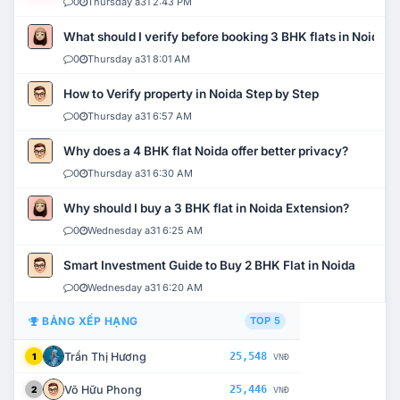
0
Thursday a31 2:43 PM
What should I verify before booking 3 BHK flats in Noida?
0
Thursday a31 8:01 AM
How to Verify property in Noida Step by Step
0
Thursday a31 6:57 AM
Why does a 4 BHK flat Noida offer better privacy?
0
Thursday a31 6:30 AM
Why should I buy a 3 BHK flat in Noida Extension?
0
Wednesday a31 6:25 AM
Smart Investment Guide to Buy 2 BHK Flat in Noida
0
Wednesday a31 6:20 AM
BẢNG XẾP HẠNG
TOP 5
Trần Thị Hương
25,548
1
VNĐ
Võ Hữu Phong
25,446
2
VNĐ