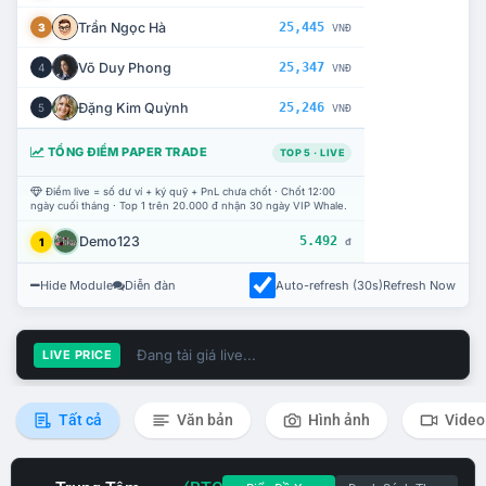
Trần Ngọc Hà
25,445
3
VNĐ
Võ Duy Phong
25,347
4
VNĐ
Đặng Kim Quỳnh
25,246
5
VNĐ
TỔNG ĐIỂM PAPER TRADE
TOP 5 · LIVE
Điểm live = số dư ví + ký quỹ + PnL chưa chốt · Chốt 12:00
ngày cuối tháng · Top 1 trên 20.000 đ nhận 30 ngày VIP Whale.
Demo123
5.492
1
đ
Hide Module
Diễn đàn
Auto-refresh (30s)
Refresh Now
Đang tải giá live...
LIVE PRICE
Tất cả
Văn bản
Hình ảnh
Video