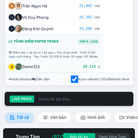
Trần Ngọc Hà
25,445
3
VNĐ
Võ Duy Phong
25,347
4
VNĐ
Đặng Kim Quỳnh
25,246
5
VNĐ
TỔNG ĐIỂM PAPER TRADE
TOP 5 · LIVE
Điểm live = số dư ví + ký quỹ + PnL chưa chốt · Chốt 12:00
ngày cuối tháng · Top 1 trên 20.000 đ nhận 30 ngày VIP Whale.
Demo123
10.115
1
đ
Hide Module
Diễn đàn
Auto-refresh (30s)
Refresh Now
Đang tải giá live...
LIVE PRICE
Tất cả
Văn bản
Hình ảnh
Video
Trung Tâm
(BTC
Biểu Đồ Xu
Danh Sách Theo