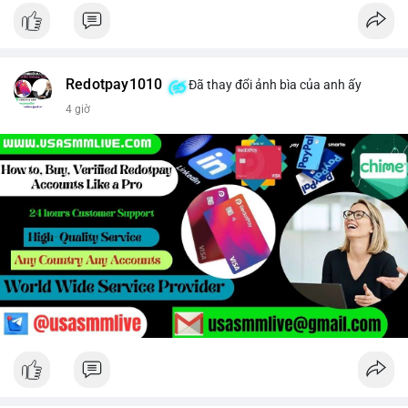
Redotpay1010
Đã thay đổi ảnh bìa của anh ấy
4 giờ