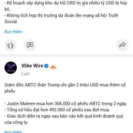
Lời khuyên cho nhà đầu tư nhỏ lẻ: Theo dõi xác nhận giao dịch
- Kế hoạch xây dựng kho dự trữ CRO trị giá nhiều tỷ USD bị hủy
và dòng tiền tiếp theo từ ví nguồn. Khối lượng này chưa đủ tạo
bỏ.
áp lực bán mạnh, nhưng nếu xuất hiện thêm 2-3 giao dịch
- Không tích hợp thị trường dự đoán lên mạng xã hội Truth
tương tự trong 24 giờ tới, khả năng cao là sóng điều chỉnh
Social.
ngắn hạn. Giữ tỷ trọng danh mục hợp lý, tránh FOMO mua đuổi
Đọc thêm
ở vùng giá hiện tại.
#binancesquare
#cryptonews
#cro
#trump
#truthsocial
#12dot1btc
#786kusd
#dichuyenvinuong
#khangcu64900
$cro
#mempoolbtc
#vlikevn
#titanbot
Vlike Wire
📰 Nguồn: Cointelegraph
2 giờ
Giám đốc ABTC thân Trump chi gần 2 triệu USD mua thêm cổ
phiếu
- Justin Mateen mua hơn 306.000 cổ phiếu ABTC trong 2 ngày.
- Tổng sở hữu đạt hơn 492.000 cổ phiếu sau đợt mua.
- Giao dịch diễn ra ngay sau báo cáo kết quả kinh doanh quý
của công ty.
Đọc thêm