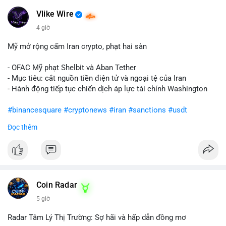
Vlike Wire
4 giờ
Mỹ mở rộng cấm Iran crypto, phạt hai sàn
- OFAC Mỹ phạt Shelbit và Aban Tether
- Mục tiêu: cắt nguồn tiền điện tử và ngoại tệ của Iran
- Hành động tiếp tục chiến dịch áp lực tài chính Washington
#binancesquare
#cryptonews
#iran
#sanctions
#usdt
Đọc thêm
$usdt
#vlikevn
#titanbot
📰 Nguồn: CoinDesk
Coin Radar
5 giờ
Radar Tâm Lý Thị Trường: Sợ hãi và hấp dẫn đồng mơ