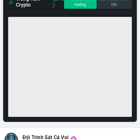
Crypto
)
Hướng
Dõi
Đội Trinh Sát Cá Voi