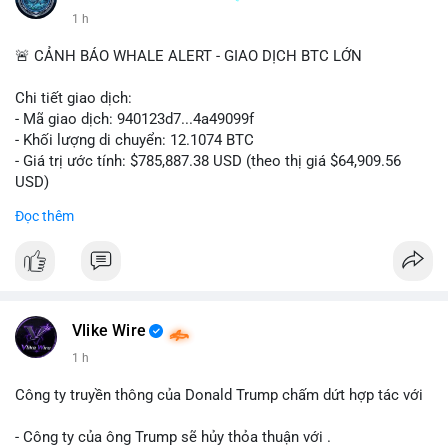
1 h
🚨 CẢNH BÁO WHALE ALERT - GIAO DỊCH BTC LỚN
Chi tiết giao dịch:
- Mã giao dịch: 940123d7...4a49099f
- Khối lượng di chuyển: 12.1074 BTC
- Giá trị ước tính: $785,887.38 USD (theo thị giá $64,909.56
USD)
- Thời gian: 22:17:40 2026-08-07 UTC
Đọc thêm
Nhận định phân tích hành vi của Cá voi dựa trên giao dịch này:
Khối lượng 12.1 BTC tương đương gần 786 nghìn USD được di
chuyển trong một giao dịch chưa xác nhận duy nhất. Mức giá
$64,909.56 đang nằm gần vùng kháng cự tâm lý quan trọng.
Động thái này có thể là bước chuẩn bị thanh khoản để bán ra,
Vlike Wire
hoặc tái phân bổ tài sản giữa các ví nóng nhằm tối ưu phí giao
1 h
dịch. Việc di chuyển một phần nhỏ trong tổng nắm giữ cho
thấy cá voi đang thăm dò thanh khoản thị trường trước khi có
Công ty truyền thông của Donald Trump chấm dứt hợp tác với
hành động lớn hơn.
- Công ty của ông Trump sẽ hủy thỏa thuận với .