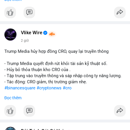
#abtc
#cryptonews
#stockmarket
#trump
$btc $eth
#vlikevn
#titanbot
Vlike Wire
📰 Nguồn: CoinDesk
2 giờ
Trump Media hủy hợp đồng CRO, quay lại truyền thông
- Trump Media quyết định rút khỏi tài sản kỹ thuật số.
- Hủy bỏ thỏa thuận kho CRO của .
- Tập trung vào truyền thông và sáp nhập công ty năng lượng.
- Tác động: CRO giảm, thị trường giảm nhẹ.
#binancesquare
#cryptonews
#cro
Đọc thêm
$cro
#vlikevn
#titanbot
📰 Nguồn: CoinDesk