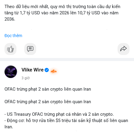
Theo dữ liệu mới nhất, quy mô thị trường toàn cầu dự kiến
Lời khuyên: Nhà đầu tư nhỏ lẻ nên quan sát thêm 2-4 giờ sau
tăng từ 1,7 tỷ USD vào năm 2026 lên 10,7 tỷ USD vào năm
khi giao dịch được xác nhận, tránh hành động theo cảm xúc.
2036.
Xác minh địa chỉ ví đích trước khi đưa ra quyết định vào lệnh,
ưu tiên quản trị rủi ro trong giai đoạn biến động mạnh.
Mức tăng trưởng này tương ứng với tốc độ tăng trưởng kép
Đọc thêm
hàng năm (CAGR) ấn tượng lên tới 20,2%.
#99dot6btc
#capvoichuyentien
#vilanhtichluy
#aplucban
#btcmempool65k
Điều gì đang thúc đẩy sự tăng trưởng vượt bậc này? Hãy cùng
theo dõi các phân tích chuyên sâu về xu hướng công nghệ và
nhu cầu thị trường trong thời gian tới.
Vlike Wire
3 giờ
OFAC trừng phạt 2 sàn crypto liên quan Iran
OFAC trừng phạt 2 sàn crypto liên quan Iran
- US Treasury OFAC trừng phạt cá nhân và 2 sàn crypto.
- Động cơ: hỗ trợ rửa tiền $5 triệu tài sản kỹ thuật số liên quan
Iran.
- Các sàn bị cấm hoạt động, tài khoản bị khóa.