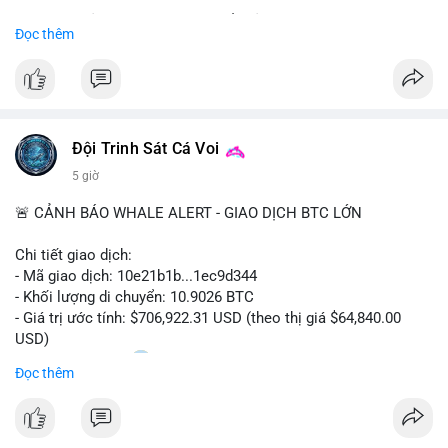
Sự tăng trưởng này được thúc đẩy bởi nhu cầu ngày càng cao
Đọc thêm
trong các lĩnh vực ô tô, logistics và thiết bị thông minh.
Doanh nghiệp cần theo dõi xu hướng này để nắm bắt cơ hội
đầu tư và phát triển giải pháp kết nối tiên tiến.
Đội Trinh Sát Cá Voi
5 giờ
🚨 CẢNH BÁO WHALE ALERT - GIAO DỊCH BTC LỚN
Chi tiết giao dịch:
- Mã giao dịch: 10e21b1b...1ec9d344
- Khối lượng di chuyển: 10.9026 BTC
- Giá trị ước tính: $706,922.31 USD (theo thị giá $64,840.00
USD)
- Thời gian: 18:20
0 2026-08-07 UTC
Đọc thêm
Nhận định phân tích:
Giao dịch 10.9 BTC trị giá hơn 706 nghìn USD được thực hiện
trong khung giờ thanh khoản mỏng (giờ châu Á) cho thấy chủ