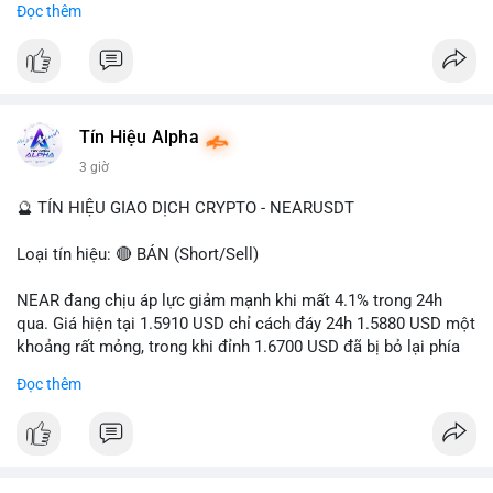
Đọc thêm
- Tác động: rủi ro cho thị trường crypto, tăng áp lực pháp lý.
#binancesquare
#cryptonews
#ofac
#ussanctions
#iran
$btc $eth
Tín Hiệu Alpha
#vlikevn
#titanbot
3 giờ
📰 Nguồn: Cointelegraph
🔮 TÍN HIỆU GIAO DỊCH CRYPTO - NEARUSDT
Loại tín hiệu: 🔴 BÁN (Short/Sell)
NEAR đang chịu áp lực giảm mạnh khi mất 4.1% trong 24h
qua. Giá hiện tại 1.5910 USD chỉ cách đáy 24h 1.5880 USD một
khoảng rất mỏng, trong khi đỉnh 1.6700 USD đã bị bỏ lại phía
sau. Biên độ dao động ngày đạt 4.9%, cho thấy phe bán đang
Đọc thêm
kiểm soát hoàn toàn. Khối lượng giao dịch 10.29 triệu NEAR
không đủ lớn để tạo lực đỡ, xác nhận xu hướng đi xuống đang
tiếp diễn.
Khuyến nghị giao dịch: