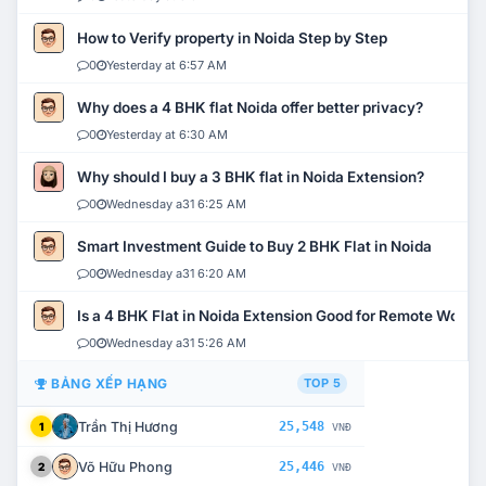
How to Verify property in Noida Step by Step
0
Yesterday at 6:57 AM
Why does a 4 BHK flat Noida offer better privacy?
0
Yesterday at 6:30 AM
Why should I buy a 3 BHK flat in Noida Extension?
0
Wednesday a31 6:25 AM
Smart Investment Guide to Buy 2 BHK Flat in Noida
0
Wednesday a31 6:20 AM
Is a 4 BHK Flat in Noida Extension Good for Remote Work?
0
Wednesday a31 5:26 AM
BẢNG XẾP HẠNG
TOP 5
Trần Thị Hương
25,548
1
VNĐ
Võ Hữu Phong
25,446
2
VNĐ