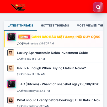
LATEST THREADS
HOTTEST THREADS
MOST VIEWED THRE
CẢNH BÁO BẢO MẬT &amp; NỘI QUY CỘNG ĐỒNG
VÀNG
0
Wednesday a31 6:07 AM
Luxury Apartments in Noida Investment Guide
0
Today at 6:13 AM
Is RERA Enough When Buying Flats in Noida?
0
Today at 5:37 AM
BTC (Bitcoin) - Phân tích snapshot ngày 06/08/2026
0
Yesterday at 2:43 PM
What should I verify before booking 3 BHK flats in Noida?
0
Yesterday at 8:01 AM