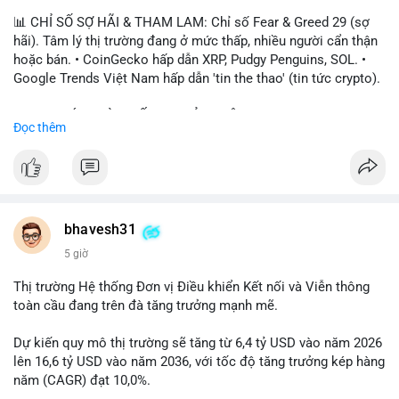
📊 CHỈ SỐ SỢ HÃI & THAM LAM: Chỉ số Fear & Greed 29 (sợ
hãi). Tâm lý thị trường đang ở mức thấp, nhiều người cẩn thận
hoặc bán. • CoinGecko hấp dẫn XRP, Pudgy Penguins, SOL. •
Google Trends Việt Nam hấp dẫn 'tin the thao' (tin tức crypto).
📈 XU HƯỚNG TÌM KIẾM & THẢO LUẬN: • XRP, SOL, PENGU,
Đọc thêm
ONDO, CASHCAT. • Chủ đề 'tô thị ty na' (tỷ giá) và 'giao thông'
(giao thông tài chính). • Bàn tán Binance Square tập trung vào
BTC breakout và lệnh long/short.
💬 DÒNG CHẢY TIN TỨC & TRUYỀN THÔNG: • Trump khẳng
định crypto là 'vấn đề lớn' giúp giảm áp lực USD. • Binance hỗ
bhavesh31
trợ cổ phiếu Apple/IBM. • Bài đăng hấp dẫn về $HFT, $SKYAI,
5 giờ
$BICO. • Tin nhắn cảnh báo về hack North Korea (Bybit).
Thị trường Hệ thống Đơn vị Điều khiển Kết nối và Viễn thông
💡 NHẬN ĐỊNH & KHUYẾN NGHỊ: Tâm lý thị trường đang phân
toàn cầu đang trên đà tăng trưởng mạnh mẽ.
cực. Sợ hãi do chỉ số thấp, nhưng hấp dẫn từ xu hướng meme
coin (PENGU, CASHCAT) và tin cậy từ các dự án lớn (BTC,
Dự kiến quy mô thị trường sẽ tăng từ 6,4 tỷ USD vào năm 2026
SOL). Rủi ro tăng nếu không có thông tin rõ ràng về quy định.
lên 16,6 tỷ USD vào năm 2036, với tốc độ tăng trưởng kép hàng
năm (CAGR) đạt 10,0%.
📊 Nguồn: Radar Tâm Lý Thị Trường