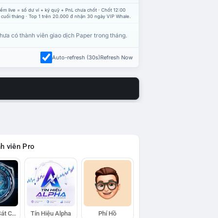
ểm live = số dư ví + ký quỹ + PnL chưa chốt · Chốt 12:00
 cuối tháng · Top 1 trên 20.000 đ nhận 30 ngày VIP Whale.
hưa có thành viên giao dịch Paper trong tháng.
Auto-refresh (30s)
Refresh Now
h viên Pro
Đội Trinh Sát Cá Voi
Tín Hiệu Alpha
Phí Hồ