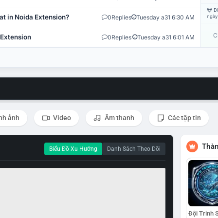
Đi
at in Noida Extension?
0
Replies
Tuesday a31 6:30 AM
ngày
C
 Extension
0
Replies
Tuesday a31 6:01 AM
nh ảnh
Video
Âm thanh
Các tập tin
Thàn
Biểu Đồ Xu Hướng
Danh Sách Theo Dõi