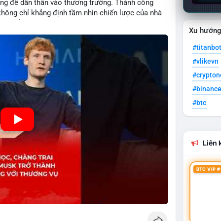
ống để dấn thân vào thương trường. Thành công
 không chỉ khẳng định tầm nhìn chiến lược của nhà
ự đổi mới trong nền kinh tế hiện đại. Sự kiện này
Xu hướn
 Musk trở thành một khách hàng quan trọng, minh
n kinh doanh của các startup đầy tiềm năng.
#titanbo
#vlikevn
#crypto
#binanc
#btc
Liên k
BTC VIP #