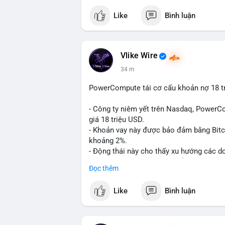
Like
Bình luận
Vlike Wire
34 m
PowerCompute tái cơ cấu khoản nợ 18 tr
- Công ty niêm yết trên Nasdaq, PowerCo
giá 18 triệu USD.
- Khoản vay này được bảo đảm bằng Bitco
khoảng 2%.
- Động thái này cho thấy xu hướng các d
BTC làm tài sản thế chấp để tối ưu hóa ch
Đọc thêm
#binancesquare
#cryptonews
#btc
#pow
Like
Bình luận
$btc