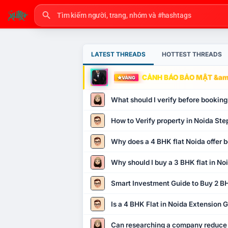
LATEST THREADS
HOTTEST THREADS
CẢNH BÁO BẢO MẬT &amp
VÀNG
What should I verify before booking
How to Verify property in Noida Ste
Why does a 4 BHK flat Noida offer b
Why should I buy a 3 BHK flat in No
Smart Investment Guide to Buy 2 BH
Is a 4 BHK Flat in Noida Extension
Can researching a company reduce