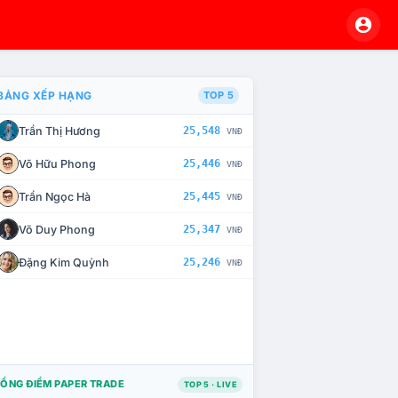
BẢNG XẾP HẠNG
TOP 5
Trần Thị Hương
25,548
VNĐ
À CHẾ TÀI XỬ LÝ VI PHẠM
Võ Hữu Phong
25,446
VNĐ
Trần Ngọc Hà
25,445
VNĐ
Võ Duy Phong
25,347
VNĐ
Đặng Kim Quỳnh
25,246
VNĐ
ỔNG ĐIỂM PAPER TRADE
TOP 5 · LIVE