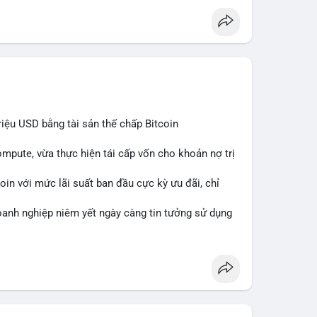
iệu USD bằng tài sản thế chấp Bitcoin
mpute, vừa thực hiện tái cấp vốn cho khoản nợ trị
in với mức lãi suất ban đầu cực kỳ ưu đãi, chỉ
oanh nghiệp niêm yết ngày càng tin tưởng sử dụng
i phí tài chính.
ercompute
#blockchainfinance