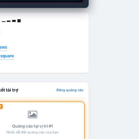
g ▁ ▂ ▃ ▄
t
news
esquare
ết tài trợ
Đăng quảng cáo
1
Quảng cáo tại vị trí #1
Nhấn để đặt quảng cáo của bạn