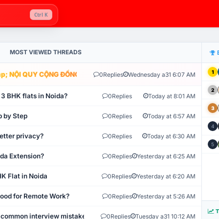
Ctrl K
MOST VIEWED THREADS
1
; NỘI QUY CỘNG ĐỒNG VLIKE.VN: HỆ THỐNG GIÁM SÁT TỰ ĐỘNG V
0
Replies
Wednesday a31 6:07 AM
2
 3 BHK flats in Noida?
0
Replies
Today at 8:01 AM
3
p by Step
0
Replies
Today at 6:57 AM
4
etter privacy?
0
Replies
Today at 6:30 AM
5
ida Extension?
0
Replies
Yesterday at 6:25 AM
K Flat in Noida
0
Replies
Yesterday at 6:20 AM
 Good for Remote Work?
0
Replies
Yesterday at 5:26 AM
T
 common interview mistakes?
0
Replies
Tuesday a31 10:12 AM