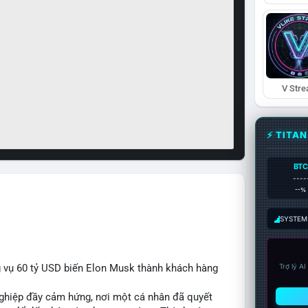
V Str
⚡ TITA
BTC
----
--%
SYSTEM:
 vụ 60 tỷ USD biến Elon Musk thành khách hàng
Trợ lý A
nghiệp đầy cảm hứng, nơi một cá nhân đã quyết