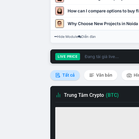
How can I compare options to buy fl
Why Choose New Projects in Noida
Hide Module
Diễn đàn
Đang tải giá live...
LIVE PRICE
Tất cả
Văn bản
Hì
Trung Tâm Crypto
(BTC)