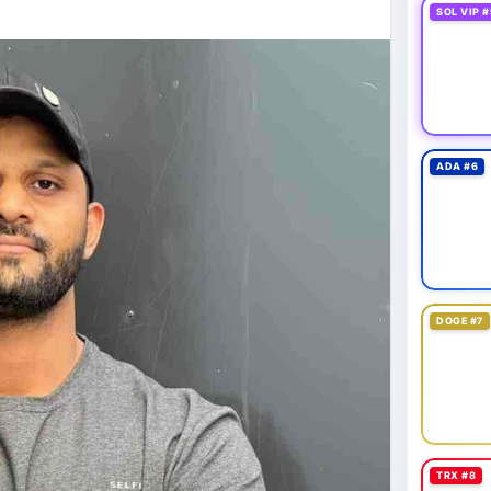
SOL VIP #
fits of a verified Cash App account.
ADA #6
DOGE #7
TRX #8