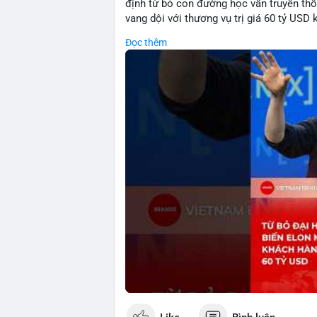
định từ bỏ con đường học vấn truyền th
vang dội với thương vụ trị giá 60 tỷ USD
sáng lập mà còn cho thấy sức mạnh của s
Đọc thêm
đặc biệt gây chú ý khi biến tỷ phú Elon
chứng cho khả năng xoay chuyển cục diệ
🎥 Xem video trực tiếp tại:
Nguồn: KIEN THUC KINH TE