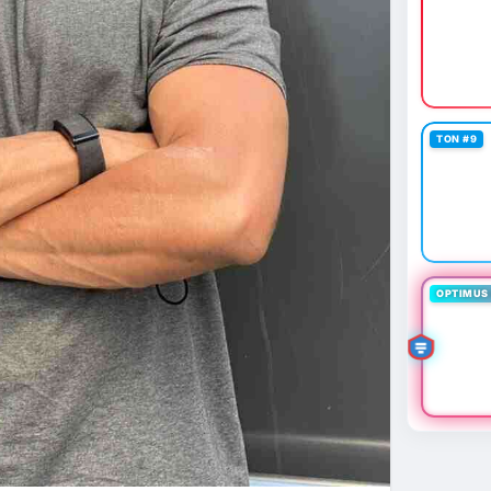
TON #9
OPTIMUS 