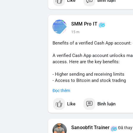
Like
Bình luận
SMM Pro IT
15 m
Benefits of a verified Cash App account
A verified Cash App account unlocks man
access. Here are the key benefits:
- Higher sending and receiving limits
- Access to Bitcoin and stock trading
- Increased trust and security for transa
Đọc thêm
- Ability to link a bank account or card
Like
Bình luận
To get verified, you need to provide your f
your Social Security number. The process
Verification also helps protect you from
Sanoobfit Trainer
Đã thay 
to use Cash App for business or large tra