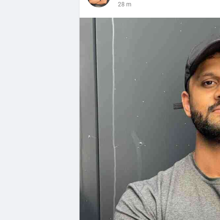
28 m
Follow this guide to fully enjoy the bene