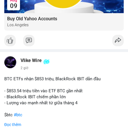
09
Buy Old Yahoo Accounts
Los Angeles
Vlike Wire
2 giờ
BTC ETFs nhận $853 triệu, BlackRock IBIT dẫn đầu
- $853.54 triệu tiền vào ETF BTC gần nhất
- BlackRock IBIT chiếm phần lớn
- Lượng vào mạnh nhất từ giữa tháng 4
$btc
#btc
Đọc thêm
#vlikevn
#titanbot