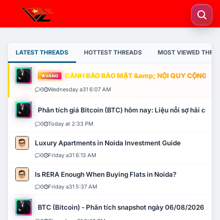
LATEST THREADS
HOTTEST THREADS
MOST VIEWED THRE
CẢNH BÁO BẢO MẬT &amp; NỘI QUY CỘNG ĐỒNG
VÀNG
0
Wednesday a31 6:07 AM
Phân tích giá Bitcoin (BTC) hôm nay: Liệu nỗi sợ hãi có mở 
0
Today at 2:33 PM
Luxury Apartments in Noida Investment Guide
0
Friday a31 6:13 AM
Is RERA Enough When Buying Flats in Noida?
0
Friday a31 5:37 AM
BTC (Bitcoin) - Phân tích snapshot ngày 06/08/2026