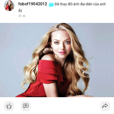
fobof19042012
Đã thay đổi ảnh đại diện của anh
ấy
31 m