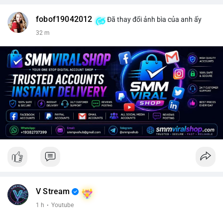
fobof19042012
Đã thay đổi ảnh bìa của anh ấy
32 m
V Stream
1 h
·
Youtube