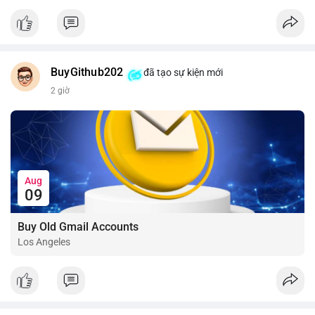
📰 Nguồn: CoinDesk
BuyGithub202
đã tạo sự kiện mới
2 giờ
Aug
09
Buy Old Gmail Accounts
Los Angeles