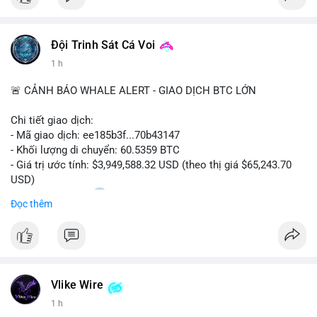
Đội Trinh Sát Cá Voi
1 h
🚨 CẢNH BÁO WHALE ALERT - GIAO DỊCH BTC LỚN
Chi tiết giao dịch:
- Mã giao dịch: ee185b3f...70b43147
- Khối lượng di chuyển: 60.5359 BTC
- Giá trị ước tính: $3,949,588.32 USD (theo thị giá $65,243.70
USD)
- Thời gian: 15:20
1 2026-08-09 UTC
Đọc thêm
Nhận định phân tích:
Khối lượng 60.5 BTC trị giá gần 4 triệu USD được di chuyển
trong phiên giao dịch châu Á. Mức giá $65,243 đang nằm gần
vùng kháng cự ngắn hạn, động thái này có thể là bước chuẩn bị
Vlike Wire
thanh khoản trước khi đẩy giá. Nếu số BTC này được gửi lên
sàn tập trung, áp lực bán tiềm năng sẽ gia tăng. Ngược lại, nếu
1 h
chuyển vào ví lạnh, đây là tín hiệu tích lũy dài hạn của cá mập,