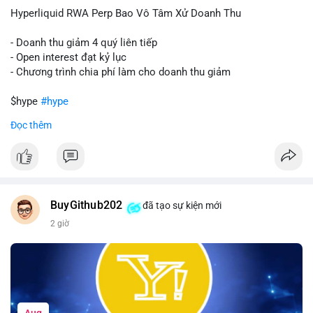
củng cố niềm tin cho xu hướng tăng.
Hyperliquid RWA Perp Bao Vô Tâm Xử Doanh Thu
Lời khuyên:
- Doanh thu giảm 4 quý liên tiếp
Nhà đầu tư nên theo dõi sát dòng tiền tiếp theo từ địa chỉ này.
- Open interest đạt kỷ lục
Nếu BTC được nạp thêm lên sàn, cần thận trọng với nhịp điều
- Chương trình chia phí làm cho doanh thu giảm
chỉnh. Ngược lại, nếu dòng tiền dịch chuyển vào ví lạnh, có thể
nắm giữ vị thế hiện tại.
$hype
#hype
Đọc thêm
#60btc
#dongtiencavoi
#khangcu65k
#vilanh
#btcgiaodichlon
#vlikevn
#titanbot
📰 Nguồn: CoinDesk
BuyGithub202
đã tạo sự kiện mới
2 giờ
Aug