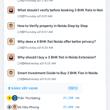
0
Thursday a31 2:43 PM
What should I verify before booking 3 BHK flats in Noida?
0
Thursday a31 8:01 AM
How to Verify property in Noida Step by Step
0
Thursday a31 6:57 AM
Why does a 4 BHK flat Noida offer better privacy?
0
Thursday a31 6:30 AM
Why should I buy a 3 BHK flat in Noida Extension?
0
Wednesday a31 6:25 AM
Smart Investment Guide to Buy 2 BHK Flat in Noida
0
Wednesday a31 6:20 AM
BẢNG XẾP HẠNG
TOP 5
Trần Thị Hương
25,548
1
VNĐ
Võ Hữu Phong
25,446
2
VNĐ