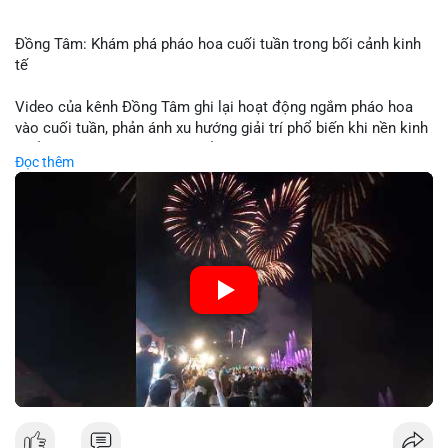
Đồng Tâm: Khám phá pháo hoa cuối tuần trong bối cảnh kinh
tế
Video của kênh Đồng Tâm ghi lại hoạt động ngắm pháo hoa
vào cuối tuần, phản ánh xu hướng giải trí phổ biến khi nền kinh
tế ổn định. Sự kiện này có thể cho thấy người tiêu dùng ưu tiên
Đọc thêm
trải nghiệm hơn là đầu tư vào tài sản vật chất. Trong bối cảnh
lãi suất ổn định và thị trường crypto ổn định, hoạt động giải trí
như vậy thường tăng trưởng khi người dân có khả năng chi
tiêu. Tuy nhiên, sự ưu tiên giải trí có thể ảnh hưởng đến tỷ lệ
tiết kiệm hoặc đầu tư vào crypto nếu người tiêu dùng chuyển
hướng ngân sách.
🎥 Xem video trực tiếp tại:
Nguồn: Đồng Tâm