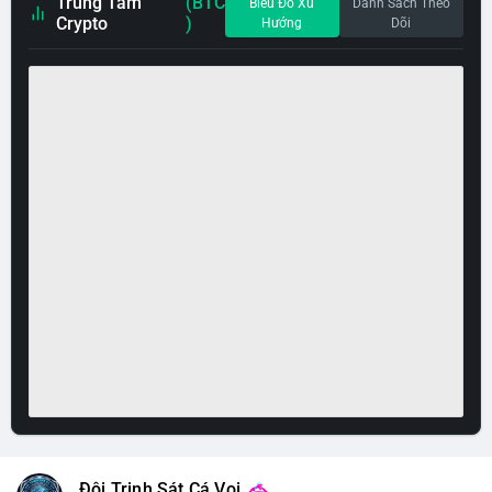
Trung Tâm
(BTC
Biểu Đồ Xu
Danh Sách Theo
Crypto
)
Hướng
Dõi
Đội Trinh Sát Cá Voi