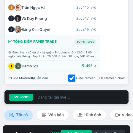
Trần Ngọc Hà
25,445
3
VNĐ
Võ Duy Phong
25,347
4
VNĐ
Đặng Kim Quỳnh
25,246
5
VNĐ
TỔNG ĐIỂM PAPER TRADE
TOP 5 · LIVE
Điểm live = số dư ví + ký quỹ + PnL chưa chốt · Chốt 12:00
ngày cuối tháng · Top 1 trên 20.000 đ nhận 30 ngày VIP Whale.
Demo123
5.492
1
đ
Hide Module
Diễn đàn
Auto-refresh (30s)
Refresh Now
Đang tải giá live...
LIVE PRICE
Tất cả
Văn bản
Hình ảnh
Video