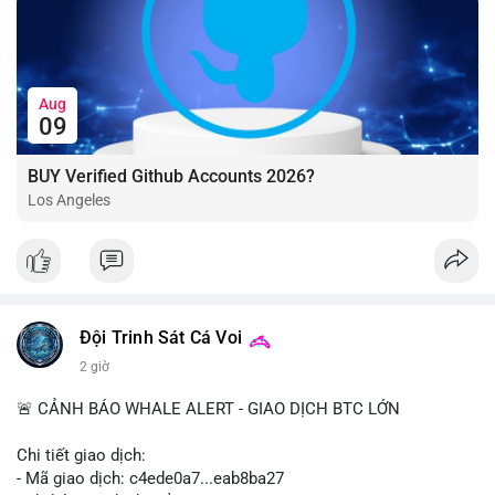
Aug
09
BUY Verified Github Accounts 2026?
Los Angeles
Đội Trinh Sát Cá Voi
2 giờ
🚨 CẢNH BÁO WHALE ALERT - GIAO DỊCH BTC LỚN
Chi tiết giao dịch:
- Mã giao dịch: c4ede0a7...eab8ba27