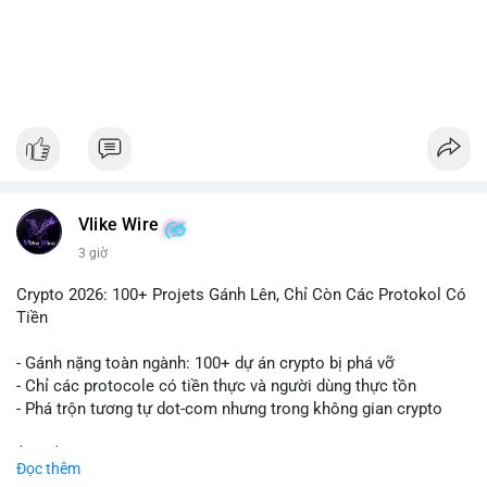
#1756513btc
#vilanh
#tichluydaihan
#giaodichlon
#mempoolbtc
Vlike Wire
3 giờ
Crypto 2026: 100+ Projets Gánh Lên, Chỉ Còn Các Protokol Có
Tiền
- Gánh nặng toàn ngành: 100+ dự án crypto bị phá vỡ
- Chỉ các protocole có tiền thực và người dùng thực tồn
- Phá trộn tương tự dot-com nhưng trong không gian crypto
$btc $eth
Đọc thêm