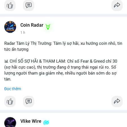
Coin Radar
1 h
Radar Tâm Lý Thị Trường: Tâm lý sợ hãi, xu hướng coin nhỏ, tin
tức ấn tượng
📊 CHỈ SỐ SỢ HÃI & THAM LAM: Chỉ số Fear & Greed chỉ 30
(sợ hãi cực cao), thị trường đang ở trạng thái ngại rủi ro. Số
lượng người tham gia giảm nhẹ, nhiều người bán sớm do sợ
tàn.
Đọc thêm
📈 XU HƯỚNG TÌM KIẾM & THẢO LUẬN: Biconomy (BICO),
Pudgy Penguins (PENGU), Bitcoin SV (BSV) và Kaspa (KAS) là
coin được tìm kiếm nhiều nhất. Chủ đề NFT (Pudgy Penguins),
AI (Hyperliquid) và ổn định (BSV) nổi bật.
💬 DÒNG CHẢY TIN TỨC & TRUYỀN THÔNG: Bàn tán trên
Vlike Wire
Binance Square tập trung vào lệnh kẹp, dự báo NVDA và Musk