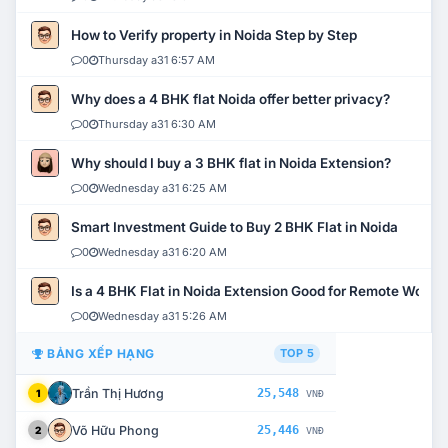
How to Verify property in Noida Step by Step
0
Thursday a31 6:57 AM
Why does a 4 BHK flat Noida offer better privacy?
0
Thursday a31 6:30 AM
Why should I buy a 3 BHK flat in Noida Extension?
0
Wednesday a31 6:25 AM
Smart Investment Guide to Buy 2 BHK Flat in Noida
0
Wednesday a31 6:20 AM
Is a 4 BHK Flat in Noida Extension Good for Remote Work?
0
Wednesday a31 5:26 AM
BẢNG XẾP HẠNG
TOP 5
Trần Thị Hương
25,548
1
VNĐ
Võ Hữu Phong
25,446
2
VNĐ