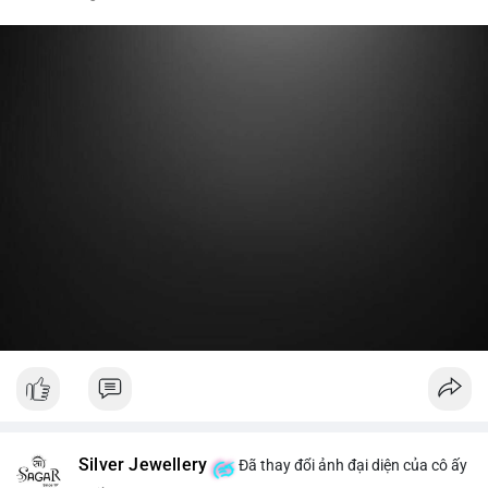
nóng hoặc chuyển một phần lợi nhuận về ví lạnh để khóa vị thế
dài hạn. Hành động này tạo tâm lý tích cực nhẹ, cho thấy nhà
lớn vẫn giữ niềm tin vào xu hướng tăng trước vùng kháng cự,
thay vì đổ bán ra sàn.
Lời khuyên:
Nhà đầu tư nhỏ lẻ nên theo dõi thêm 2-3 giao dịch lớn tiếp
theo trong 24 giờ. Nếu dòng tiền tiếp tục chảy vào ví lạnh, đó
là tín hiệu tích lũy. Tránh hành động theo cảm xúc trước một
giao dịch đơn lẻ.
#19dot8371btc
#vilanh
#tichluydaihan
#phanbotaisan
#gia65k
Silver Jewellery
Đã thay đổi ảnh đại diện của cô ấy