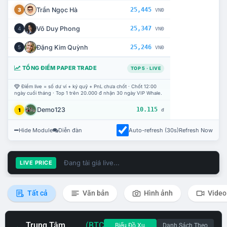
Trần Ngọc Hà
25,445
3
VNĐ
Võ Duy Phong
25,347
4
VNĐ
Đặng Kim Quỳnh
25,246
5
VNĐ
TỔNG ĐIỂM PAPER TRADE
TOP 5 · LIVE
Điểm live = số dư ví + ký quỹ + PnL chưa chốt · Chốt 12:00
ngày cuối tháng · Top 1 trên 20.000 đ nhận 30 ngày VIP Whale.
Demo123
10.115
1
đ
Hide Module
Diễn đàn
Auto-refresh (30s)
Refresh Now
Đang tải giá live...
LIVE PRICE
Tất cả
Văn bản
Hình ảnh
Video
Trung Tâm
(BTC
Biểu Đồ Xu
Danh Sách Theo