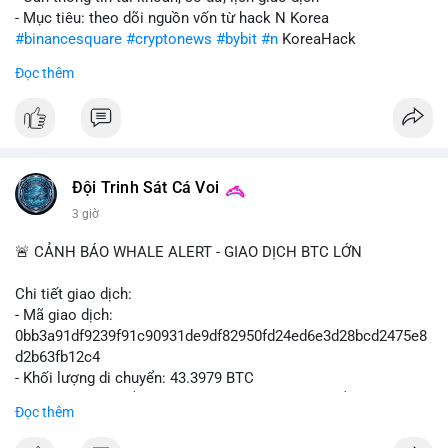
- Mục tiêu: theo dõi nguồn vốn từ hack N Korea
#binancesquare
#cryptonews
#bybit
#n
KoreaHack
Đọc thêm
$btc $eth
#vlikevn
#titanbot
📰 Nguồn: Cointelegraph
Đội Trinh Sát Cá Voi
3 giờ
🚨 CẢNH BÁO WHALE ALERT - GIAO DỊCH BTC LỚN
Chi tiết giao dịch:
- Mã giao dịch:
0bb3a91df9239f91c90931de9df82950fd24ed6e3d28bcd2475e8
d2b63fb12c4
- Khối lượng di chuyển: 43.3979 BTC
- Giá trị ước tính: $2,820,579.98 USD (theo thị giá $64,993.43
Đọc thêm
USD)
- Thời gian: 04:18
4 2026-08-08 UTC