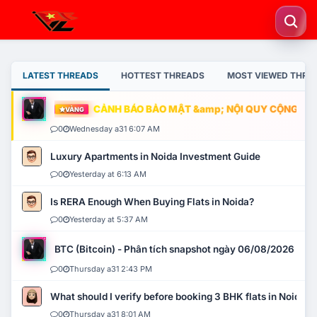
LATEST THREADS
HOTTEST THREADS
MOST VIEWED THRE
CẢNH BÁO BẢO MẬT &amp; NỘI QUY CỘNG ĐỒNG
VÀNG
0
Wednesday a31 6:07 AM
Luxury Apartments in Noida Investment Guide
0
Yesterday at 6:13 AM
Is RERA Enough When Buying Flats in Noida?
0
Yesterday at 5:37 AM
BTC (Bitcoin) - Phân tích snapshot ngày 06/08/2026
0
Thursday a31 2:43 PM
What should I verify before booking 3 BHK flats in Noida?
0
Thursday a31 8:01 AM