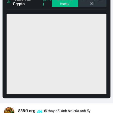
Crypto
)
Hướng
Dõi
888ft org
Đã thay đổi ảnh bìa của anh ấy