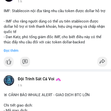
1 h
Starship 13. Telegram nhấn mạnh luật mới tại Brazil và tranh
luận về Clearity Act.
IMF: Stablecoin nội địa tăng nhu cầu token được dollar hỗ trợ
💡 NHẬN ĐỊNH & KHUYẾN NGHỊ: Tâm lý ngắn hạn vẫn tiêu
- IMF cho rằng người dùng có thể ưu tiên stablecoin được
cực do sợ hãi, nhưng xu hướng coin nhỏ và tin tức AI/NVIDA
dollar hỗ trợ vì tính thanh khoản, hiệu ứng mạng và chấp nhận
có thể tạo cơ hội mua sớm. Cần theo dõi sự thay đổi trong
quốc tế
chính sách crypto Mỹ.
- Dan Katz, phó tổng giám đốc IMF, cho biết điều này có thể
thúc đẩy nhu cầu đối với các token dollar-backed
📊 Nguồn: Radar Tâm Lý Thị Trường
- Nhận định được đưa ra trong bối cảnh các quốc gia phát
Đọc thêm
triển stablecoin nội địa
$btc $eth
#vlikevn
#titanbot
Đội Trinh Sát Cá Voi
📰 Nguồn: Cointelegraph
1 h
🚨 CẢNH BÁO WHALE ALERT - GIAO DỊCH BTC LỚN
Chi tiết giao dịch:
- Mã giao dịch: