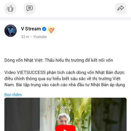
V Stream
33 m
·
Youtube
Dòng vốn Nhật Việt: Thấu hiểu thị trường để kết nối vốn
Video VIETSUCCESS phân tích cách dòng vốn Nhật Bản được
điều chỉnh thông qua sự hiểu biết sâu sắc về thị trường Việt
Nam. Bài tập trung vào cách các nhà đầu tư Nhật Bản áp dụng
chiến lược đầu tư phù hợp với điều kiện kinh tế địa phương, từ
Đọc thêm
đầu tư trực tiếp vào doanh nghiệp đến việc giao dịch tài chính.
Kết nối này không chỉ tạo cơ hội tăng trưởng cho Việt Nam mà
còn tạo ra động lực cho thị trường crypto địa phương khi các
nhà đầu tư đa quốc gia tìm kiếm cơ hội đa dạng. Các yếu tố
như chính sách tài chính Việt Nam, xu hướng đầu tư ESG, và
ổn định thị trường sẽ ảnh hưởng trực tiếp đến lưu lượng vốn