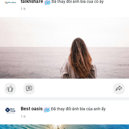
talknshare
Đã thay đổi ảnh bìa của cô ấy
1 h
Best oasis
Đã thay đổi ảnh bìa của anh ấy
1 h