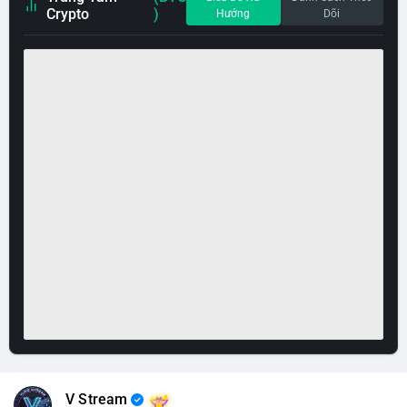
Crypto
)
Hướng
Dõi
V Stream