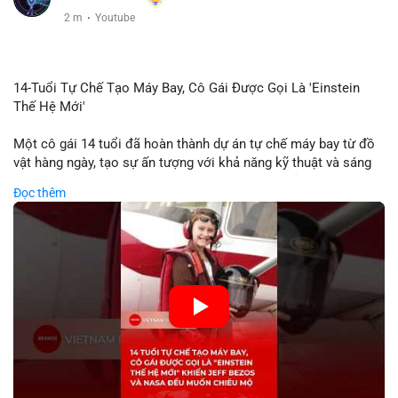
2 m
·
Youtube
14-Tuổi Tự Chế Tạo Máy Bay, Cô Gái Được Gọi Là 'Einstein
Thế Hệ Mới'
Một cô gái 14 tuổi đã hoàn thành dự án tự chế máy bay từ đồ
vật hàng ngày, tạo sự ấn tượng với khả năng kỹ thuật và sáng
tạo. Video do kênh KIEN THUC KINH TE đăng tải ghi lại quá
Đọc thêm
trình cô girl thiết kế, sản xuất và thử nghiệm máy bay, được
nhiều người so sánh với trí tuệ của Einstein. Thành tựu này
không chỉ thể hiện khả năng học tập nhanh chóng mà còn thể
hiện tiềm năng của thế hệ trẻ trong lĩnh vực công nghệ. Mặc dù
chưa liên quan trực tiếp đến tài chính hoặc crypto, sự phát
triển của công nghệ mới thường tạo cơ hội đầu tư hoặc ứng
dụng trong các lĩnh vực số hóa.
🎥 Xem video trực tiếp tại:
Nguồn: KIEN THUC KINH TE