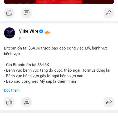
Vlike Wire
8 m
Bitcoin ổn tại $64,3K trước báo cáo công việc Mỹ, bênh vực
bênh vực
- Giá Bitcoin ổn tại $64,3K
- Bênh vực bênh vực tăng do cuộc thảo ngại Hormuz dừng lại
- Bênh vực bênh vực gây lo ngại bênh vực cao
- Báo cáo công việc Mỹ sắp là điểm nhấn
Đọc thêm
$btc
#btc
#vlikevn
#titanbot
📰 Nguồn: CoinDesk