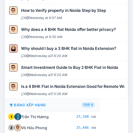
How to Verify property in Noida Step by Step
0
Yesterday at 6:57 AM
Why does a 4 BHK flat Noida offer better privacy?
0
Yesterday at 6:30 AM
Why should I buy a 3 BHK flat in Noida Extension?
0
Wednesday a31 6:25 AM
Smart Investment Guide to Buy 2 BHK Flat in Noida
0
Wednesday a31 6:20 AM
Is a 4 BHK Flat in Noida Extension Good for Remote Work?
0
Wednesday a31 5:26 AM
BẢNG XẾP HẠNG
TOP 5
Trần Thị Hương
25,548
1
VNĐ
Võ Hữu Phong
25,446
2
VNĐ