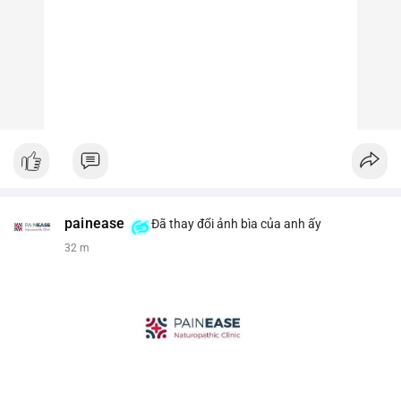
painease
Đã thay đổi ảnh bìa của anh ấy
32 m