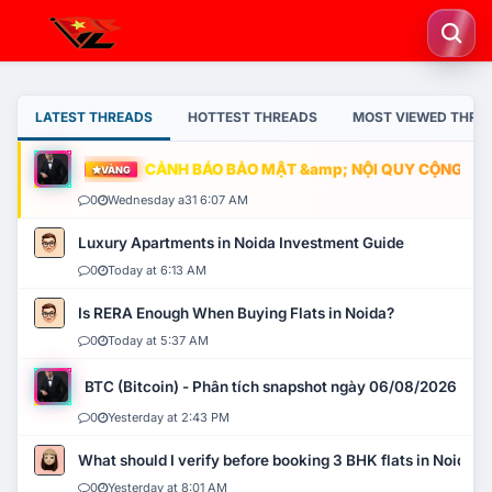
LATEST THREADS
HOTTEST THREADS
MOST VIEWED THRE
CẢNH BÁO BẢO MẬT &amp; NỘI QUY CỘNG ĐỒNG
VÀNG
0
Wednesday a31 6:07 AM
Luxury Apartments in Noida Investment Guide
0
Today at 6:13 AM
Is RERA Enough When Buying Flats in Noida?
0
Today at 5:37 AM
BTC (Bitcoin) - Phân tích snapshot ngày 06/08/2026
0
Yesterday at 2:43 PM
What should I verify before booking 3 BHK flats in Noida?
0
Yesterday at 8:01 AM