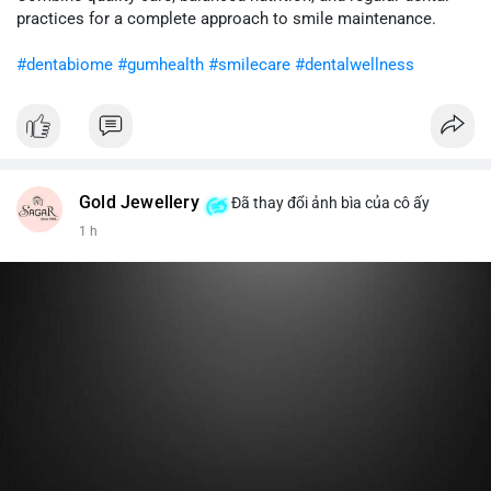
cân nhắc giảm tỷ trọng đòn bẩy và chờ xu hướng rõ ràng trước
practices for a complete approach to smile maintenance.
khi gia tăng vị thế.
#dentabiome
#gumhealth
#smilecare
#dentalwellness
#8dot0316btc
#chuyenlensan
#aplucbannganhan
#btcmempool
#516kusd
Gold Jewellery
Đã thay đổi ảnh bìa của cô ấy
1 h