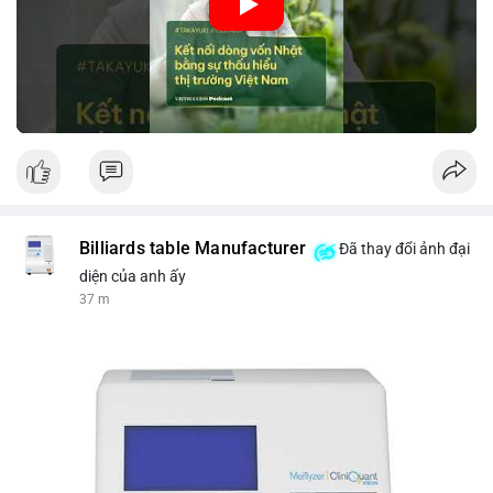
nhập khẩu từ Nhật Bản. Bài cũng nhấn mạnh vai trò của thông
tin thị trường chính xác trong việc giảm rủi ro khi kết nối các
thị trường khác nhau.
🎥 Xem video trực tiếp tại:
Nguồn: VIETSUCCESS
Billiards table Manufacturer
Đã thay đổi ảnh đại
diện của anh ấy
37 m