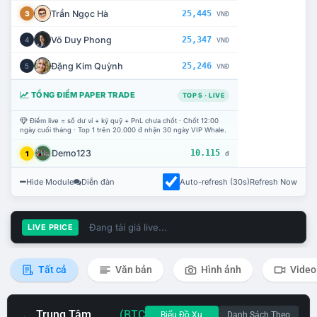
Trần Ngọc Hà
25,445
3
VNĐ
Võ Duy Phong
25,347
4
VNĐ
Đặng Kim Quỳnh
25,246
5
VNĐ
TỔNG ĐIỂM PAPER TRADE
TOP 5 · LIVE
Điểm live = số dư ví + ký quỹ + PnL chưa chốt · Chốt 12:00
ngày cuối tháng · Top 1 trên 20.000 đ nhận 30 ngày VIP Whale.
Demo123
10.115
1
đ
Hide Module
Diễn đàn
Auto-refresh (30s)
Refresh Now
Đang tải giá live...
LIVE PRICE
Tất cả
Văn bản
Hình ảnh
Video
Trung Tâm
(BTC
Biểu Đồ Xu
Danh Sách Theo