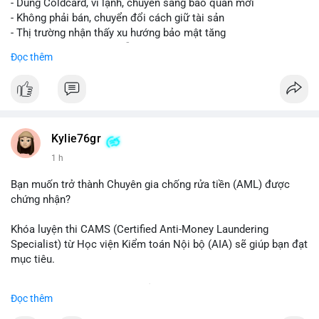
- Dùng Coldcard, ví lạnh, chuyển sang bảo quản mới
- Không phải bán, chuyển đổi cách giữ tài sản
- Thị trường nhận thấy xu hướng bảo mật tăng
- BTC tiếp tục giữ vị trí dẫn đầu
Đọc thêm
#binancesquare
#cryptonews
#btc
$btc
#vlikevn
#titanbot
Kylie76gr
1 h
📰 Nguồn: CoinDesk
Bạn muốn trở thành Chuyên gia chống rửa tiền (AML) được
chứng nhận?
Khóa luyện thi CAMS (Certified Anti-Money Laundering
Specialist) từ Học viện Kiểm toán Nội bộ (AIA) sẽ giúp bạn đạt
mục tiêu.
Chương trình được thiết kế bởi các chuyên gia hàng đầu, bao
Đọc thêm
gồm tài liệu toàn diện, câu hỏi thực hành, bài thi thử sát thực