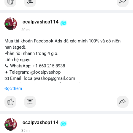
Liên hệ ngay để được tư vấn:
📞 WhatsApp: +1 660 215-8938
✈️ Telegram: @localpvashop
localpvashop114
📧 Email: localpvashop@gmail.com
30 m
Mua tài khoản Facebook Ads đã xác minh 100% và có niên
hạn (aged).
Phản hồi nhanh trong 4 giờ.
Liên hệ ngay:
📞 WhatsApp: +1 660 215-8938
✈️ Telegram: @localpvashop
📧 Email: localpvashop@gmail.com
Tài khoản chất lượng cao, sẵn sàng sử dụng cho chiến dịch
Đọc thêm
quảng cáo của bạn. Đặt mua hôm nay!
localpvashop114
35 m