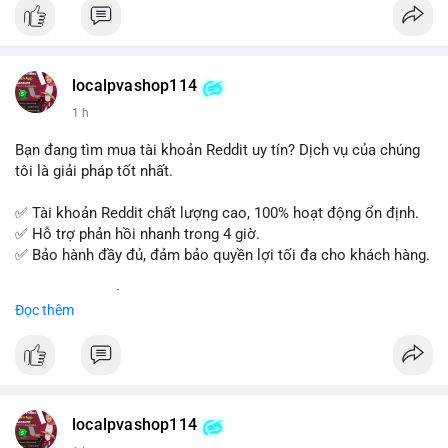
tế và lớp học trực tuyến linh hoạt.
Xây dựng nền tảng kiến thức AML vững chắc và tự tin bước
vào kỳ thi CAMS với sự chuẩn bị tốt nhất.
localpvashop114
Đăng ký ngay hôm nay để nâng cao năng lực và mở rộng cơ
1 h
hội nghề nghiệp trong lĩnh vực tài chính!
Bạn đang tìm mua tài khoản Reddit uy tín? Dịch vụ của chúng
tôi là giải pháp tốt nhất.
✅ Tài khoản Reddit chất lượng cao, 100% hoạt động ổn định.
✅ Hỗ trợ phản hồi nhanh trong 4 giờ.
✅ Bảo hành đầy đủ, đảm bảo quyền lợi tối đa cho khách hàng.
Liên hệ ngay để được tư vấn và đặt mua:
Đọc thêm
📞 WhatsApp: +1 660 215-8938
✈️ Telegram: @localpvashop
📧 Email: localpvashop@gmail.com
Mua tài khoản Reddit ngay hôm nay để phát triển chiến dịch
của bạn!
localpvashop114