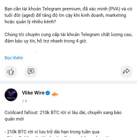
Bạn cần tài khoản Telegram premium, đã xác minh (PVA) và có
tuổi đời (aged) để tăng độ tin cậy khi kinh doanh, marketing
hoặc quản lý nhiều kênh?
Chúng tôi chuyên cung cấp tài khoản Telegram chất lượng cao,
đảm bảo uy tín, hỗ trợ nhanh trong 4 giờ.
Liên hệ ngay để được tư vấn và nhận ưu đãi:
Đọc thêm
📞 WhatsApp: +1 660 215-8938
✈️ Telegram: @localpvashop
📧 Email: localpvashop@gmail.com
Đặt mua ngay hôm nay để sở hữu tài khoản Telegram
premium, PVA, aged với giá tốt nhất!
Vlike Wire
1 h
Coldcard fallout: 210k BTC rời ví lâu dài, chuyển sang bảo
quản mới
- 210k BTC rời ví lưu trữ dài hạn trong tuần qua