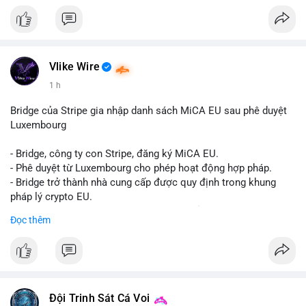
Liên hệ ngay để được tư vấn và sở hữu tài khoản ngay hôm
nay:
📞 WhatsApp: +1 660 215-8938
✈️ Telegram: @localpvashop
📧 Email: localpvashop@gmail.com
Vlike Wire
1 h
Bridge của Stripe gia nhập danh sách MiCA EU sau phê duyệt
Luxembourg
- Bridge, công ty con Stripe, đăng ký MiCA EU.
- Phê duyệt từ Luxembourg cho phép hoạt động hợp pháp.
- Bridge trở thành nhà cung cấp được quy định trong khung
pháp lý crypto EU.
- Tác động: tăng tính minh bạch, uy tín, mở rộng dịch vụ crypto.
Đọc thêm
#binancesquare
#cryptonews
#mica
#stripe
#bridge
#eu
#luxembourg
$btc $eth
Đội Trinh Sát Cá Voi