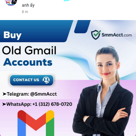
anh ấy
8 m