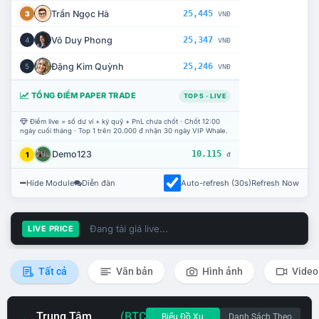
Trần Ngọc Hà
25,445
3
VNĐ
Võ Duy Phong
25,347
4
VNĐ
Đặng Kim Quỳnh
25,246
5
VNĐ
TỔNG ĐIỂM PAPER TRADE
TOP 5 · LIVE
Điểm live = số dư ví + ký quỹ + PnL chưa chốt · Chốt 12:00
ngày cuối tháng · Top 1 trên 20.000 đ nhận 30 ngày VIP Whale.
Demo123
10.115
1
đ
Hide Module
Diễn đàn
Auto-refresh (30s)
Refresh Now
Đang tải giá live...
LIVE PRICE
Tất cả
Văn bản
Hình ảnh
Video
Trung Tâm
(BTC
Biểu Đồ Xu
Danh Sách Theo