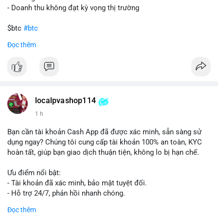
- Doanh thu không đạt kỳ vọng thị trường
$btc
#btc
Đọc thêm
#vlikevn
#titanbot
📰 Nguồn: Cointelegraph
localpvashop114
1 h
Bạn cần tài khoản Cash App đã được xác minh, sẵn sàng sử
dụng ngay? Chúng tôi cung cấp tài khoản 100% an toàn, KYC
hoàn tất, giúp bạn giao dịch thuận tiện, không lo bị hạn chế.
Ưu điểm nổi bật:
- Tài khoản đã xác minh, bảo mật tuyệt đối.
- Hỗ trợ 24/7, phản hồi nhanh chóng.
- Giao dịch minh bạch, đáng tin cậy.
Đọc thêm