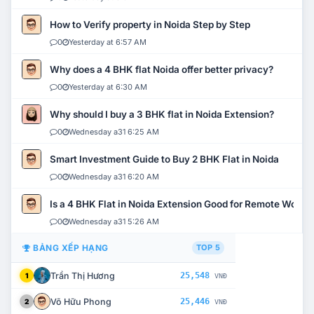
How to Verify property in Noida Step by Step
0
Yesterday at 6:57 AM
Why does a 4 BHK flat Noida offer better privacy?
0
Yesterday at 6:30 AM
Why should I buy a 3 BHK flat in Noida Extension?
0
Wednesday a31 6:25 AM
Smart Investment Guide to Buy 2 BHK Flat in Noida
0
Wednesday a31 6:20 AM
Is a 4 BHK Flat in Noida Extension Good for Remote Work?
0
Wednesday a31 5:26 AM
BẢNG XẾP HẠNG
TOP 5
Trần Thị Hương
25,548
1
VNĐ
Võ Hữu Phong
25,446
2
VNĐ