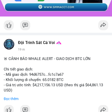
Đội Trinh Sát Cá Voi
19 m
🚨 CẢNH BÁO WHALE ALERT - GIAO DỊCH BTC LỚN
Chi tiết giao dịch:
- Mã giao dịch: 94d6757c...fc1c7a67
- Khối lượng di chuyển: 65.0182 BTC
- Giá trị ước tính: $4,217,156.13 USD (theo thị giá $64,861.13
USD)
- Thời gian: 10:19:40 2026-08-07 UTC
Đọc thêm
Nhận định phân tích: Giao dịch 65.0182 BTC trị giá hơn 4.2
triệu USD được thực hiện trong phiên châu Á cho thấy dấu hiệu