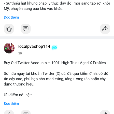
- Sự thiếu hụt khung pháp lý thúc đẩy đổi mới sáng tạo rời khỏi
Mỹ, chuyển sang các khu vực khác.
- Các trung tâm tài chính châu Á có cơ hội chiếm lĩnh thị
Đọc thêm
trường khi Mỹ còn đang lúng túng về luật pháp.
#binancesquare
#cryptonews
#regulation
#asia
#blockchain
$btc $eth
localpvashop114
#vlikevn
#titanbot
30 m
📰 Nguồn: Cointelegraph
Buy Old Twitter Accounts – 100% High-Trust Aged X Profiles
Sở hữu ngay tài khoản Twitter (X) cũ, đã qua kiểm định, có độ
tin cậy cao, phù hợp cho marketing, tăng tương tác hoặc xây
dựng thương hiệu.
Ưu điểm nổi bật:
- Tài khoản aged, có lịch sử hoạt động lâu năm
Đọc thêm
- Hồ sơ hoàn chỉnh, giảm nguy cơ bị khóa
- Hỗ trợ 24/7, phản hồi nhanh chóng