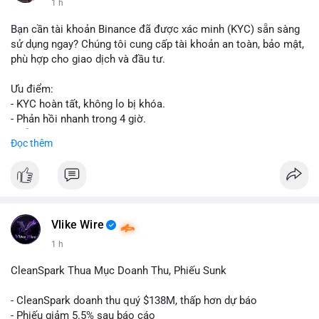
1 h
Bạn cần tài khoản Binance đã được xác minh (KYC) sẵn sàng
sử dụng ngay? Chúng tôi cung cấp tài khoản an toàn, bảo mật,
phù hợp cho giao dịch và đầu tư.
Ưu điểm:
- KYC hoàn tất, không lo bị khóa.
- Phản hồi nhanh trong 4 giờ.
- Hỗ trợ tận tình 24/7.
Đọc thêm
Liên hệ ngay để được tư vấn:
📞 WhatsApp: +1 660 215-8938
✈️ Telegram: @localpvashop
Vlike Wire
1 h
CleanSpark Thua Mục Doanh Thu, Phiếu Sunk
- CleanSpark doanh thu quý $138M, thấp hơn dự báo
- Phiếu giảm 5.5% sau báo cáo