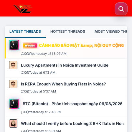
LATEST THREADS
HOTTEST THREADS
MOST VIEWED THRE
CẢNH BÁO BẢO MẬT &amp; NỘI QUY CỘNG ĐỒNG
VÀNG
0
Wednesday a31 6:07 AM
Luxury Apartments in Noida Investment Guide
0
Today at 6:13 AM
Is RERA Enough When Buying Flats in Noida?
0
Today at 5:37 AM
BTC (Bitcoin) - Phân tích snapshot ngày 06/08/2026
0
Yesterday at 2:43 PM
What should I verify before booking 3 BHK flats in Noida?
0
Yesterday at 8:01 AM