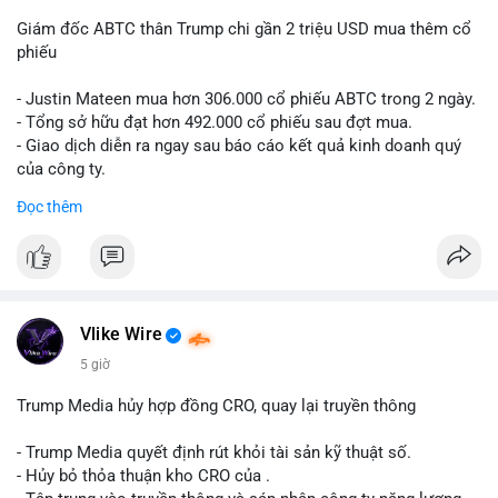
Giám đốc ABTC thân Trump chi gần 2 triệu USD mua thêm cổ
phiếu
- Justin Mateen mua hơn 306.000 cổ phiếu ABTC trong 2 ngày.
- Tổng sở hữu đạt hơn 492.000 cổ phiếu sau đợt mua.
- Giao dịch diễn ra ngay sau báo cáo kết quả kinh doanh quý
của công ty.
Đọc thêm
#abtc
#cryptonews
#stockmarket
#trump
$btc $eth
#vlikevn
#titanbot
Vlike Wire
📰 Nguồn: CoinDesk
5 giờ
Trump Media hủy hợp đồng CRO, quay lại truyền thông
- Trump Media quyết định rút khỏi tài sản kỹ thuật số.
- Hủy bỏ thỏa thuận kho CRO của .