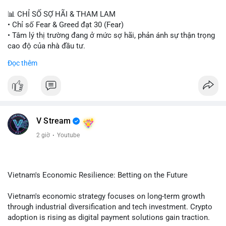
📊 CHỈ SỐ SỢ HÃI & THAM LAM
• Chỉ số Fear & Greed đạt 30 (Fear)
• Tâm lý thị trường đang ở mức sợ hãi, phản ánh sự thận trọng
cao độ của nhà đầu tư.
Đọc thêm
📈 XU HƯỚNG TÌM KIẾM & THẢO LUẬN
• CoinGecko Trending: PONS, PENGU, ONDO, WKC, HEI,
CASHCAT, CRO.
• LunarCrush Trending: Ethereum, Solana, Dogecoin, Polkadot,
Chainlink, Litecoin.
• Google Trends Việt Nam: Giá vàng thế giới, Giải bóng đá
V Stream
Ngoại hạng Anh, Tin 24h, Trường đại học.
2 giờ
·
Youtube
💬 DÒNG CHẢY TIN TỨC & TRUYỀN THÔNG
• Tin tức kinh tế: Mỹ mất 23.000 việc làm trong tháng 7, thấp
hơn nhiều so với kỳ vọng.
Vietnam's Economic Resilience: Betting on the Future
• Pháp lý: Thượng viện Mỹ lùi việc bỏ phiếu Clarity Act sang
tháng 9; Thượng nghị sĩ Warren yêu cầu luật pháp không do
Vietnam's economic strategy focuses on long-term growth
ngành crypto tự viết.
through industrial diversification and tech investment. Crypto
• Binance Square: Cộng đồng tập trung thảo luận về các lệnh
adoption is rising as digital payment solutions gain traction.