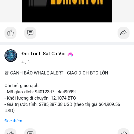
nhiều giao dịch lớn (từ 4 BTC đến 210 BTC) trong ngày, ưu tiên
quản trị rủi ro trong bối cảnh thanh khoản suy yếu.
Xem chi tiết các bài viết đầy đủ tại dòng thời gian của Vlike.vn!
#ofacsanctions
#bitgoipo
#bybitlawsuit
#crodelist
#nearshortsignal
Đội Trinh Sát Cá Voi
4 giờ
🚨 CẢNH BÁO WHALE ALERT - GIAO DỊCH BTC LỚN
Chi tiết giao dịch:
- Mã giao dịch: 940123d7...4a49099f
- Khối lượng di chuyển: 12.1074 BTC
- Giá trị ước tính: $785,887.38 USD (theo thị giá $64,909.56
USD)
- Thời gian: 22:17:40 2026-08-07 UTC
Đọc thêm
Nhận định phân tích hành vi của Cá voi dựa trên giao dịch này: