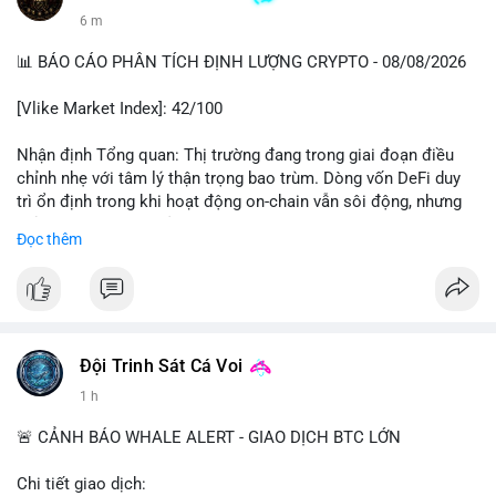
6 m
📊 BÁO CÁO PHÂN TÍCH ĐỊNH LƯỢNG CRYPTO - 08/08/2026
[Vlike Market Index]: 42/100
Nhận định Tổng quan: Thị trường đang trong giai đoạn điều
chỉnh nhẹ với tâm lý thận trọng bao trùm. Dòng vốn DeFi duy
trì ổn định trong khi hoạt động on-chain vẫn sôi động, nhưng
chỉ số Fear & Greed ở vùng Fear cho thấy nhà đầu tư đang lo
Đọc thêm
ngại về khả năng giảm sâu hơn.
Phân tích Dòng tiền DeFi (DefiLlama): Tổng TVL DeFi đạt
142,37 tỷ USD, tăng nhẹ 0.08% trong 24h qua, cho thấy dòng
vốn không có biến động lớn. Ethereum vẫn thống trị với 41,79
tỷ USD TVL, bỏ xa các chain còn lại như Tron (4,84 tỷ), BSC
Đội Trinh Sát Cá Voi
(4,78 tỷ), Solana (4,73 tỷ) và Base (4,67 tỷ). Đáng chú ý, tổng
1 h
vốn hóa Stablecoin đạt 307 tỷ USD, trong đó USDT chiếm
183,19 tỷ và USDC đạt 72,27 tỷ. Sự ổn định của stablecoin cho
🚨 CẢNH BÁO WHALE ALERT - GIAO DỊCH BTC LỚN
thấy dòng tiền chưa có dấu hiệu rút khỏi hệ sinh thái, nhưng
cũng chưa có lực mua mới đáng kể.
Chi tiết giao dịch: