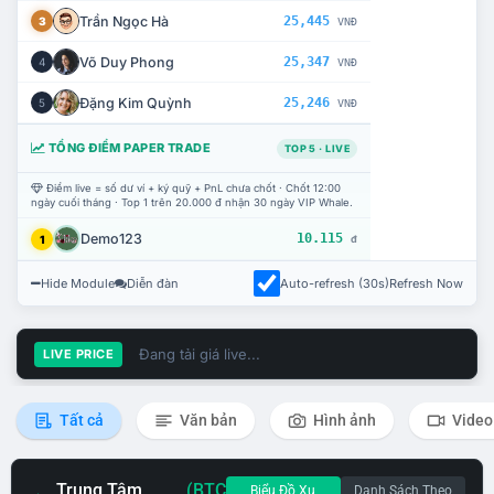
Trần Ngọc Hà
25,445
3
VNĐ
Võ Duy Phong
25,347
4
VNĐ
Đặng Kim Quỳnh
25,246
5
VNĐ
TỔNG ĐIỂM PAPER TRADE
TOP 5 · LIVE
Điểm live = số dư ví + ký quỹ + PnL chưa chốt · Chốt 12:00
ngày cuối tháng · Top 1 trên 20.000 đ nhận 30 ngày VIP Whale.
Demo123
10.115
1
đ
Hide Module
Diễn đàn
Auto-refresh (30s)
Refresh Now
Đang tải giá live...
LIVE PRICE
Tất cả
Văn bản
Hình ảnh
Video
Trung Tâm
(BTC
Biểu Đồ Xu
Danh Sách Theo