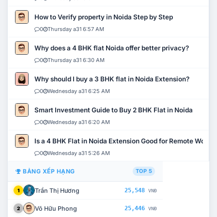
How to Verify property in Noida Step by Step
0
Thursday a31 6:57 AM
Why does a 4 BHK flat Noida offer better privacy?
0
Thursday a31 6:30 AM
Why should I buy a 3 BHK flat in Noida Extension?
0
Wednesday a31 6:25 AM
Smart Investment Guide to Buy 2 BHK Flat in Noida
0
Wednesday a31 6:20 AM
Is a 4 BHK Flat in Noida Extension Good for Remote Work?
0
Wednesday a31 5:26 AM
BẢNG XẾP HẠNG
TOP 5
Trần Thị Hương
25,548
1
VNĐ
Võ Hữu Phong
25,446
2
VNĐ