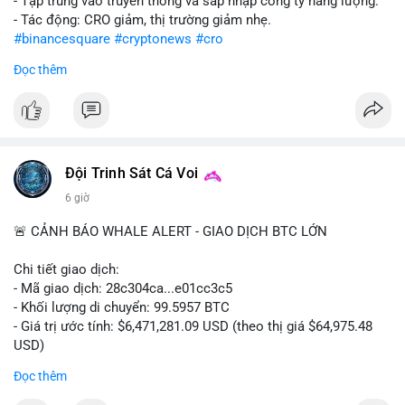
- Tập trung vào truyền thông và sáp nhập công ty năng lượng.
- Tác động: CRO giảm, thị trường giảm nhẹ.
#binancesquare
#cryptonews
#cro
Đọc thêm
$cro
#vlikevn
#titanbot
📰 Nguồn: CoinDesk
Đội Trinh Sát Cá Voi
6 giờ
🚨 CẢNH BÁO WHALE ALERT - GIAO DỊCH BTC LỚN
Chi tiết giao dịch:
- Mã giao dịch: 28c304ca...e01cc3c5
- Khối lượng di chuyển: 99.5957 BTC
- Giá trị ước tính: $6,471,281.09 USD (theo thị giá $64,975.48
USD)
- Thời gian: 20:19:36 2026-08-07 UTC
Đọc thêm
Nhận định phân tích: Khối lượng 99.6 BTC chưa xác nhận, trị