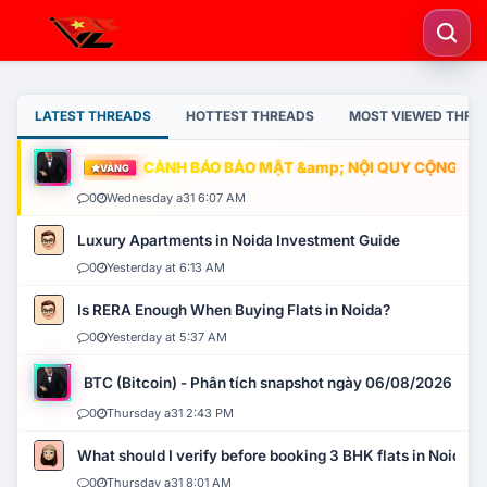
LATEST THREADS
HOTTEST THREADS
MOST VIEWED THRE
CẢNH BÁO BẢO MẬT &amp; NỘI QUY CỘNG ĐỒNG
VÀNG
0
Wednesday a31 6:07 AM
Luxury Apartments in Noida Investment Guide
0
Yesterday at 6:13 AM
Is RERA Enough When Buying Flats in Noida?
0
Yesterday at 5:37 AM
BTC (Bitcoin) - Phân tích snapshot ngày 06/08/2026
0
Thursday a31 2:43 PM
What should I verify before booking 3 BHK flats in Noida?
0
Thursday a31 8:01 AM