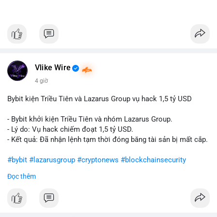
Vlike Wire
4 giờ
Bybit kiện Triều Tiên và Lazarus Group vụ hack 1,5 tỷ USD
- Bybit khởi kiện Triều Tiên và nhóm Lazarus Group.
- Lý do: Vụ hack chiếm đoạt 1,5 tỷ USD.
- Kết quả: Đã nhận lệnh tạm thời đóng băng tài sản bị mất cắp.
#bybit
#lazarusgroup
#cryptonews
#blockchainsecurity
Đọc thêm
$btc $eth
#vlikevn
#titanbot