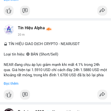
- Tác động: rủi ro cho thị trường crypto, tăng áp lực pháp lý.
#binancesquare
#cryptonews
#ofac
#ussanctions
#iran
$btc $eth
Tín Hiệu Alpha
#vlikevn
#titanbot
20 m
📰 Nguồn: Cointelegraph
🔮 TÍN HIỆU GIAO DỊCH CRYPTO - NEARUSDT
Loại tín hiệu: 🔴 BÁN (Short/Sell)
NEAR đang chịu áp lực giảm mạnh khi mất 4.1% trong 24h
qua. Giá hiện tại 1.5910 USD chỉ cách đáy 24h 1.5880 USD một
khoảng rất mỏng, trong khi đỉnh 1.6700 USD đã bị bỏ lại phía
sau. Biên độ dao động ngày đạt 4.9%, cho thấy phe bán đang
Đọc thêm
kiểm soát hoàn toàn. Khối lượng giao dịch 10.29 triệu NEAR
không đủ lớn để tạo lực đỡ, xác nhận xu hướng đi xuống đang
tiếp diễn.
Khuyến nghị giao dịch: