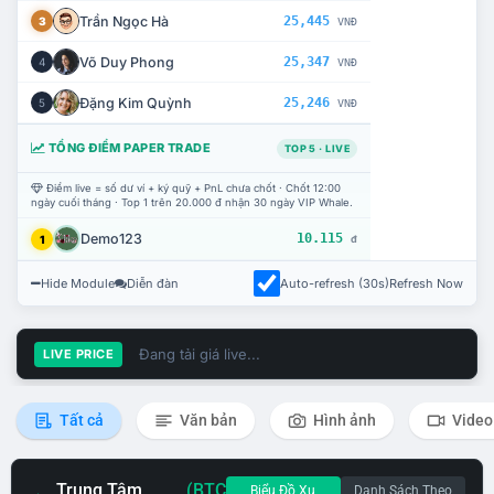
Trần Ngọc Hà
25,445
3
VNĐ
Võ Duy Phong
25,347
4
VNĐ
Đặng Kim Quỳnh
25,246
5
VNĐ
TỔNG ĐIỂM PAPER TRADE
TOP 5 · LIVE
Điểm live = số dư ví + ký quỹ + PnL chưa chốt · Chốt 12:00
ngày cuối tháng · Top 1 trên 20.000 đ nhận 30 ngày VIP Whale.
Demo123
10.115
1
đ
Hide Module
Diễn đàn
Auto-refresh (30s)
Refresh Now
Đang tải giá live...
LIVE PRICE
Tất cả
Văn bản
Hình ảnh
Video
Trung Tâm
(BTC
Biểu Đồ Xu
Danh Sách Theo