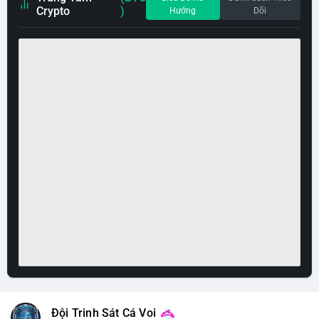
Crypto
)
Hướng
Dõi
Đội Trinh Sát Cá Voi