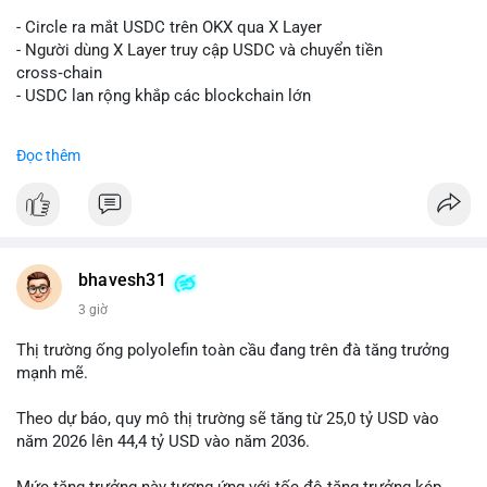
#vlikevn
#titanbot
- Circle ra mắt USDC trên OKX qua X Layer
📰 Nguồn: Decrypt
- Người dùng X Layer truy cập USDC và chuyển tiền
cross‑chain
- USDC lan rộng khắp các blockchain lớn
#binancesquare
#cryptonews
#usdc
#okx
#xlayer
Đọc thêm
$usdc
#vlikevn
#titanbot
📰 Nguồn: Cointelegraph
bhavesh31
3 giờ
Thị trường ống polyolefin toàn cầu đang trên đà tăng trưởng
mạnh mẽ.
Theo dự báo, quy mô thị trường sẽ tăng từ 25,0 tỷ USD vào
năm 2026 lên 44,4 tỷ USD vào năm 2036.