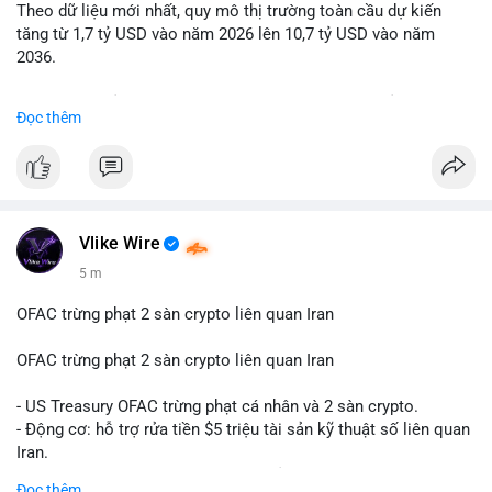
Theo dữ liệu mới nhất, quy mô thị trường toàn cầu dự kiến
Lời khuyên: Nhà đầu tư nhỏ lẻ nên quan sát thêm 2-4 giờ sau
tăng từ 1,7 tỷ USD vào năm 2026 lên 10,7 tỷ USD vào năm
khi giao dịch được xác nhận, tránh hành động theo cảm xúc.
2036.
Xác minh địa chỉ ví đích trước khi đưa ra quyết định vào lệnh,
ưu tiên quản trị rủi ro trong giai đoạn biến động mạnh.
Mức tăng trưởng này tương ứng với tốc độ tăng trưởng kép
Đọc thêm
hàng năm (CAGR) ấn tượng lên tới 20,2%.
#99dot6btc
#capvoichuyentien
#vilanhtichluy
#aplucban
#btcmempool65k
Điều gì đang thúc đẩy sự tăng trưởng vượt bậc này? Hãy cùng
theo dõi các phân tích chuyên sâu về xu hướng công nghệ và
nhu cầu thị trường trong thời gian tới.
Vlike Wire
5 m
OFAC trừng phạt 2 sàn crypto liên quan Iran
OFAC trừng phạt 2 sàn crypto liên quan Iran
- US Treasury OFAC trừng phạt cá nhân và 2 sàn crypto.
- Động cơ: hỗ trợ rửa tiền $5 triệu tài sản kỹ thuật số liên quan
Iran.
- Các sàn bị cấm hoạt động, tài khoản bị khóa.
Đọc thêm