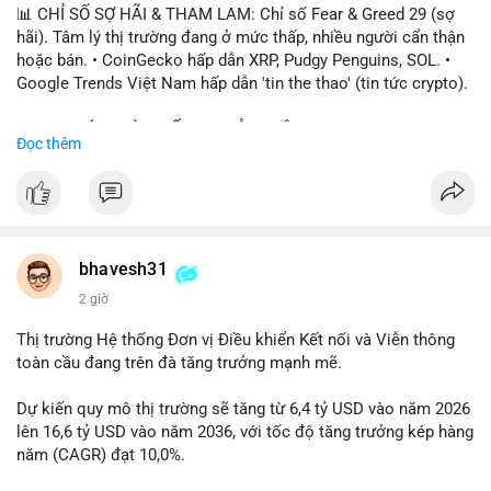
📊 CHỈ SỐ SỢ HÃI & THAM LAM: Chỉ số Fear & Greed 29 (sợ
hãi). Tâm lý thị trường đang ở mức thấp, nhiều người cẩn thận
hoặc bán. • CoinGecko hấp dẫn XRP, Pudgy Penguins, SOL. •
Google Trends Việt Nam hấp dẫn 'tin the thao' (tin tức crypto).
📈 XU HƯỚNG TÌM KIẾM & THẢO LUẬN: • XRP, SOL, PENGU,
Đọc thêm
ONDO, CASHCAT. • Chủ đề 'tô thị ty na' (tỷ giá) và 'giao thông'
(giao thông tài chính). • Bàn tán Binance Square tập trung vào
BTC breakout và lệnh long/short.
💬 DÒNG CHẢY TIN TỨC & TRUYỀN THÔNG: • Trump khẳng
định crypto là 'vấn đề lớn' giúp giảm áp lực USD. • Binance hỗ
bhavesh31
trợ cổ phiếu Apple/IBM. • Bài đăng hấp dẫn về $HFT, $SKYAI,
2 giờ
$BICO. • Tin nhắn cảnh báo về hack North Korea (Bybit).
Thị trường Hệ thống Đơn vị Điều khiển Kết nối và Viễn thông
💡 NHẬN ĐỊNH & KHUYẾN NGHỊ: Tâm lý thị trường đang phân
toàn cầu đang trên đà tăng trưởng mạnh mẽ.
cực. Sợ hãi do chỉ số thấp, nhưng hấp dẫn từ xu hướng meme
coin (PENGU, CASHCAT) và tin cậy từ các dự án lớn (BTC,
Dự kiến quy mô thị trường sẽ tăng từ 6,4 tỷ USD vào năm 2026
SOL). Rủi ro tăng nếu không có thông tin rõ ràng về quy định.
lên 16,6 tỷ USD vào năm 2036, với tốc độ tăng trưởng kép hàng
năm (CAGR) đạt 10,0%.
📊 Nguồn: Radar Tâm Lý Thị Trường