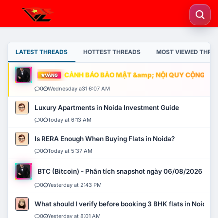
LATEST THREADS
HOTTEST THREADS
MOST VIEWED THRE
CẢNH BÁO BẢO MẬT &amp; NỘI QUY CỘNG ĐỒNG
VÀNG
0
Wednesday a31 6:07 AM
Luxury Apartments in Noida Investment Guide
0
Today at 6:13 AM
Is RERA Enough When Buying Flats in Noida?
0
Today at 5:37 AM
BTC (Bitcoin) - Phân tích snapshot ngày 06/08/2026
0
Yesterday at 2:43 PM
What should I verify before booking 3 BHK flats in Noida?
0
Yesterday at 8:01 AM