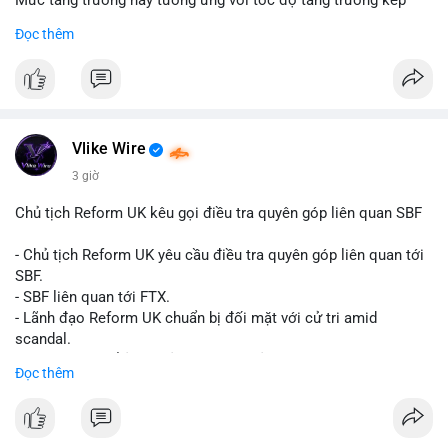
Mức tăng trưởng này tương ứng với tốc độ tăng trưởng kép
hàng năm (CAGR) đạt 5,9% trong giai đoạn dự báo.
Đọc thêm
Đây là tín hiệu tích cực cho các nhà sản xuất, nhà phân phối và
nhà đầu tư trong ngành vật liệu xây dựng và hạ tầng.
Bạn đánh giá thế nào về tiềm năng của dòng sản phẩm ống
nhựa polyolefin trong tương lai?
Vlike Wire
3 giờ
Chủ tịch Reform UK kêu gọi điều tra quyên góp liên quan SBF
- Chủ tịch Reform UK yêu cầu điều tra quyên góp liên quan tới
SBF.
- SBF liên quan tới FTX.
- Lãnh đạo Reform UK chuẩn bị đối mặt với cử tri amid
scandal.
- Sự kiện có thể ảnh hưởng đến hình ảnh SBF và FTX.
Đọc thêm
- Không có thông tin tác động thị trường ngay lập tức.
#binancesquare
#cryptonews
#sbf
#ftx
#reformuk
$btc $eth