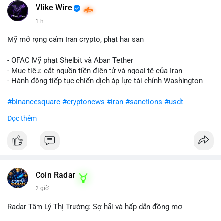
Vlike Wire
1 h
Mỹ mở rộng cấm Iran crypto, phạt hai sàn
- OFAC Mỹ phạt Shelbit và Aban Tether
- Mục tiêu: cắt nguồn tiền điện tử và ngoại tệ của Iran
- Hành động tiếp tục chiến dịch áp lực tài chính Washington
#binancesquare
#cryptonews
#iran
#sanctions
#usdt
Đọc thêm
$usdt
#vlikevn
#titanbot
📰 Nguồn: CoinDesk
Coin Radar
2 giờ
Radar Tâm Lý Thị Trường: Sợ hãi và hấp dẫn đồng mơ