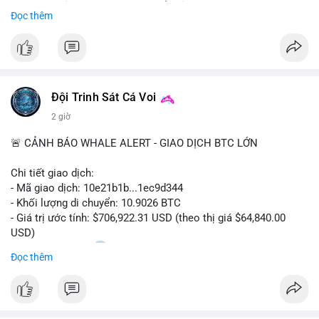
Sự tăng trưởng này được thúc đẩy bởi nhu cầu ngày càng cao
Đọc thêm
trong các lĩnh vực ô tô, logistics và thiết bị thông minh.
Doanh nghiệp cần theo dõi xu hướng này để nắm bắt cơ hội
đầu tư và phát triển giải pháp kết nối tiên tiến.
Đội Trinh Sát Cá Voi
2 giờ
🚨 CẢNH BÁO WHALE ALERT - GIAO DỊCH BTC LỚN
Chi tiết giao dịch:
- Mã giao dịch: 10e21b1b...1ec9d344
- Khối lượng di chuyển: 10.9026 BTC
- Giá trị ước tính: $706,922.31 USD (theo thị giá $64,840.00
USD)
- Thời gian: 18:20
0 2026-08-07 UTC
Đọc thêm
Nhận định phân tích:
Giao dịch 10.9 BTC trị giá hơn 706 nghìn USD được thực hiện
trong khung giờ thanh khoản mỏng (giờ châu Á) cho thấy chủ