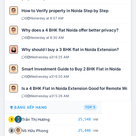
How to Verify property in Noida Step by Step
0
Yesterday at 6:57 AM
Why does a 4 BHK flat Noida offer better privacy?
0
Yesterday at 6:30 AM
Why should I buy a 3 BHK flat in Noida Extension?
0
Wednesday a31 6:25 AM
Smart Investment Guide to Buy 2 BHK Flat in Noida
0
Wednesday a31 6:20 AM
Is a 4 BHK Flat in Noida Extension Good for Remote Work?
0
Wednesday a31 5:26 AM
BẢNG XẾP HẠNG
TOP 5
Trần Thị Hương
25,548
1
VNĐ
Võ Hữu Phong
25,446
2
VNĐ