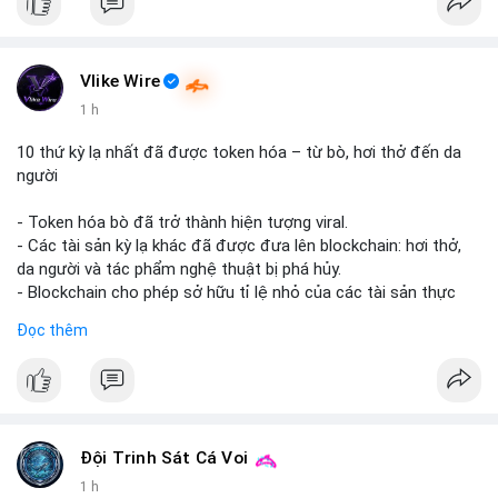
Vlike Wire
1 h
10 thứ kỳ lạ nhất đã được token hóa – từ bò, hơi thở đến da
người
- Token hóa bò đã trở thành hiện tượng viral.
- Các tài sản kỳ lạ khác đã được đưa lên blockchain: hơi thở,
da người và tác phẩm nghệ thuật bị phá hủy.
- Blockchain cho phép sở hữu tỉ lệ nhỏ của các tài sản thực
vật, mở ra thị trường mới.
Đọc thêm
- Câu hỏi về pháp lý, đạo đức và bảo mật đang được đặt ra.
- Nhiều nền tảng NFT đang thử nghiệm token hóa các tài sản
bất thường.
#binancesquare
#cryptonews
#tokenization
#web3
#nft
Đội Trinh Sát Cá Voi
$btc $eth
1 h