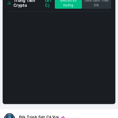
Trung Tâm
(BT
Biểu Đồ Xu
Danh Sách Theo
Crypto
C)
Hướng
Dõi
Đội Trinh Sát Cá Voi