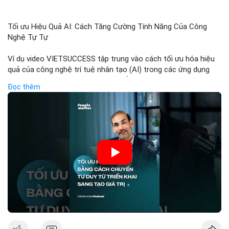
Tối ưu Hiệu Quả AI: Cách Tăng Cường Tính Năng Của Công
Nghệ Tự Tự
Ví dụ video VIETSUCCESS tập trung vào cách tối ưu hóa hiệu
quả của công nghệ trí tuệ nhân tạo (AI) trong các ứng dụng
chuyên nghiệp. AI được sử dụng để phân tích dữ liệu lớn, dự
Đọc thêm
đoán xu hướng thị trường, và tự động hóa quy trình trong lĩnh
vực tài chính và crypto. Bài đăng nhấn mạnh vai trò của AI
trong việc giảm thiểu sai lầm, tăng tốc độ xử lý, và hỗ trợ
quyết định dựa trên dữ liệu. Điều này đặc biệt quan trọng trong
thời kỳ phát triển nhanh chóng của ngành crypto, nơi tính chính
xác và tốc độ là yếu tố quyết định.
🎥 Xem video trực tiếp tại:
Nguồn: VIETSUCCESS