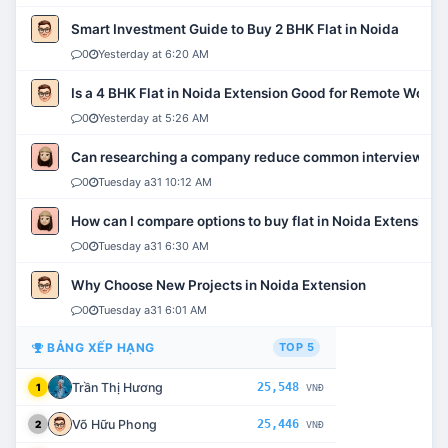
Smart Investment Guide to Buy 2 BHK Flat in Noida
0
Yesterday at 6:20 AM
Is a 4 BHK Flat in Noida Extension Good for Remote Work?
0
Yesterday at 5:26 AM
Can researching a company reduce common interview mi
0
Tuesday a31 10:12 AM
How can I compare options to buy flat in Noida Extension?
0
Tuesday a31 6:30 AM
Why Choose New Projects in Noida Extension
0
Tuesday a31 6:01 AM
BẢNG XẾP HẠNG
TOP 5
Trần Thị Hương
25,548
1
VNĐ
Võ Hữu Phong
25,446
2
VNĐ