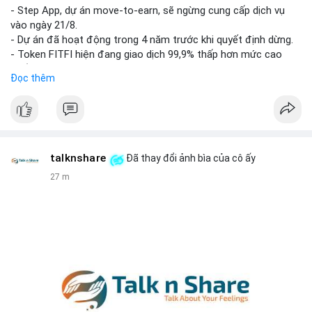
dịch này. Nếu BTC tiếp tục bị rút khỏi sàn với tần suất tăng, đó
- Step App, dự án move‑to‑earn, sẽ ngừng cung cấp dịch vụ
là tín hiệu tích cực cho xu hướng tăng giá. Hạn chế hành động
vào ngày 21/8.
theo cảm xúc, ưu tiên quản trị rủi ro với khối lượng vị thế nhỏ.
- Dự án đã hoạt động trong 4 năm trước khi quyết định dừng.
- Token FITFI hiện đang giao dịch 99,9% thấp hơn mức cao
#9dot608btc
#619kusd
#vilanh
#dichuyenbtc
#quantriruiro
nhất từng đạt được.
Đọc thêm
#binancesquare
#cryptonews
#fitfi
#movetoearn
#stepapp
$fitfi
#vlikevn
#titanbot
talknshare
Đã thay đổi ảnh bìa của cô ấy
27 m
📰 Nguồn: Cointelegraph