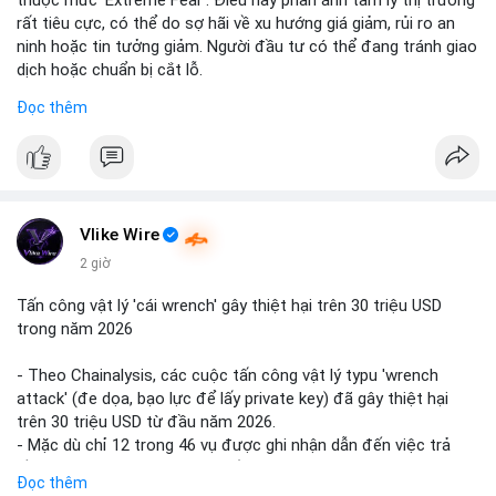
rất tiêu cực, có thể do sợ hãi về xu hướng giá giảm, rủi ro an
ninh hoặc tin tưởng giảm. Người đầu tư có thể đang tránh giao
dịch hoặc chuẩn bị cắt lỗ.
Đọc thêm
📈 XU HƯỚNG TÌM KIẾM & THẢO LUẬN: Coin trending trên
CoinGecko bao gồm các token meme như Cash Cat
(CASHCAT), Pudgy Penguins (PENGU) và OVERTAKE (TAKE).
Các chủ đề như 'Sắt lở đất' hoặc 'Chết' trên Google Trends
Việt Nam không liên quan trực tiếp đến crypto, cho thấy sự
tập trung của người dùng vào các chủ đề địa phương. Trên
Vlike Wire
LunarCrush, các chủ đề như Solana, Taylor Swift và UFC 310
2 giờ
hấp dẫn sự chú ý đa lĩnh vực.
Tấn công vật lý 'cái wrench' gây thiệt hại trên 30 triệu USD
💬 DÒNG CHẢY TIN TỨC & TRUYỀN THÔNG: Tài chính Việt
trong năm 2026
Nam đang tập trung vào các đề tài như 'Trục lợi' hoặc 'Miền
Bắc', trong khi tin tức quốc tế nhấn mạnh việc Putin ký luật
- Theo Chainalysis, các cuộc tấn công vật lý typu 'wrench
crypto và sự kiện an ninh như hack Zeus Wallet. Trên Binance
attack' (đe dọa, bạo lực để lấy private key) đã gây thiệt hại
Square, nhiều người chia sẻ chiến lược giao dịch như lệnh Long
trên 30 triệu USD từ đầu năm 2026.
$BTW hoặc cập nhật về sự kiện Alpha Trading Competition.
- Mặc dù chỉ 12 trong 46 vụ được ghi nhận dẫn đến việc trả
tiền chuộc, nhưng các cuộc tấn công đang mở rộng phạm vi:
Đọc thêm
💡 NHẬN ĐỊNH & KHUYẾN NGHỊ: Tâm lý thị trường hiện đang ở
bao gồm rò rỉ dữ liệu và đe dọa tới gia đình, bạn bè của người