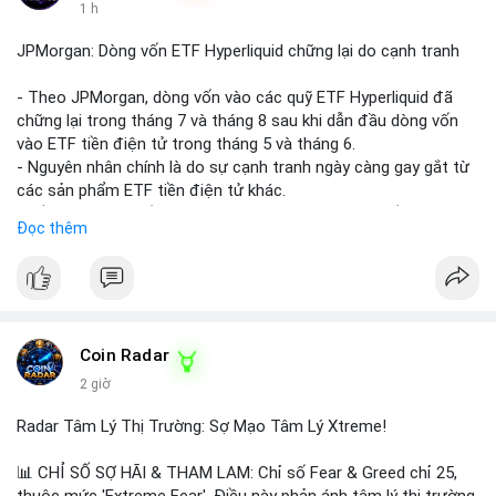
1 h
JPMorgan: Dòng vốn ETF Hyperliquid chững lại do cạnh tranh
- Theo JPMorgan, dòng vốn vào các quỹ ETF Hyperliquid đã
chững lại trong tháng 7 và tháng 8 sau khi dẫn đầu dòng vốn
vào ETF tiền điện tử trong tháng 5 và tháng 6.
- Nguyên nhân chính là do sự cạnh tranh ngày càng gay gắt từ
các sản phẩm ETF tiền điện tử khác.
- Điều này cho thấy sự quan tâm của nhà đầu tư đối với
Đọc thêm
Hyperliquid có thể đã giảm bớt, ảnh hưởng đến dòng vốn và
thanh khoản của đồng tiền này.
- Nhà đầu tư cần theo dõi sát sao diễn biến thị trường và các
yếu tố cạnh tranh để đưa ra quyết định đầu tư hợp lý.
#binancesquare
#cryptonews
#hyperliquid
#etf
#jpmorgan
Coin Radar
2 giờ
$hype
Radar Tâm Lý Thị Trường: Sợ Mạo Tâm Lý Xtreme!
#vlikevn
#titanbot
📊 CHỈ SỐ SỢ HÃI & THAM LAM: Chỉ số Fear & Greed chỉ 25,
📰 Nguồn: CoinDesk
thuộc mức 'Extreme Fear'. Điều này phản ánh tâm lý thị trường