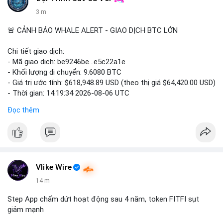
3 m
🚨 CẢNH BÁO WHALE ALERT - GIAO DỊCH BTC LỚN
Chi tiết giao dịch:
- Mã giao dịch: be9246be...e5c22a1e
- Khối lượng di chuyển: 9.6080 BTC
- Giá trị ước tính: $618,948.89 USD (theo thị giá $64,420.00 USD)
- Thời gian: 14:19:34 2026-08-06 UTC
Đọc thêm
Nhận định phân tích hành vi của Cá voi dựa trên giao dịch này:
Khối lượng 9.608 BTC, tương đương gần 619 nghìn USD, chưa
quá lớn để gây áp lực bán trực tiếp lên sàn giao dịch. Tuy nhiên,
việc di chuyển một lượng BTC tập trung trong thời điểm biến
động có thể là bước khởi đầu cho chiến dịch gom hàng hoặc
tái phân bổ danh mục. Nếu giao dịch được xác nhận chuyển
Vlike Wire
vào ví lạnh, khả năng cao cá voi đang tích lũy dài hạn, giảm
14 m
nguồn cung lưu thông. Ngược lại, nếu dòng tiền đổ về ví sàn
nóng, thị trường có thể đối mặt với áp lực chốt lời ngắn hạn.
Step App chấm dứt hoạt động sau 4 năm, token FITFI sụt
giảm mạnh
Lời khuyên cho nhà đầu tư nhỏ lẻ: Theo dõi xác nhận của giao