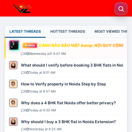
LATEST THREADS
HOTTEST THREADS
MOST VIEWED THRE
CẢNH BÁO BẢO MẬT &amp; NỘI QUY CỘNG ĐỒN
VÀNG
0
Wednesday a31 6:07 AM
What should I verify before booking 3 BHK flats in Noida?
0
Today at 8:01 AM
How to Verify property in Noida Step by Step
0
Today at 6:57 AM
Why does a 4 BHK flat Noida offer better privacy?
0
Today at 6:30 AM
Why should I buy a 3 BHK flat in Noida Extension?
0
Yesterday at 6:25 AM