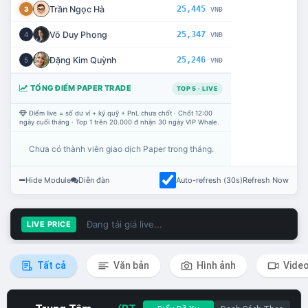
Trần Ngọc Hà
25,445
3
VNĐ
Võ Duy Phong
25,347
4
VNĐ
Đặng Kim Quỳnh
25,246
5
VNĐ
TỔNG ĐIỂM PAPER TRADE
TOP 5 · LIVE
Điểm live = số dư ví + ký quỹ + PnL chưa chốt · Chốt 12:00
ngày cuối tháng · Top 1 trên 20.000 đ nhận 30 ngày VIP Whale.
Chưa có thành viên giao dịch Paper trong tháng.
Hide Module
Diễn đàn
Auto-refresh (30s)
Refresh Now
Đang tải giá live...
LIVE PRICE
Tất cả
Văn bản
Hình ảnh
Vide