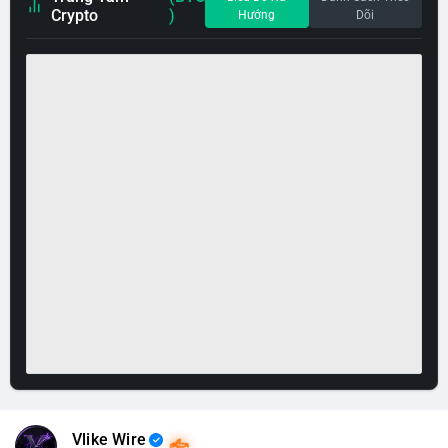
Crypto
)
Hướng
Dõi
Vlike Wire