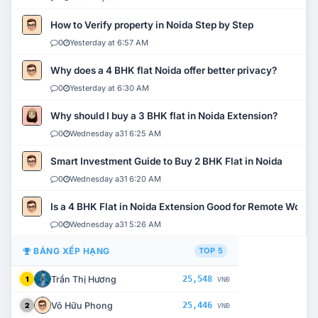
How to Verify property in Noida Step by Step
0
Yesterday at 6:57 AM
Why does a 4 BHK flat Noida offer better privacy?
0
Yesterday at 6:30 AM
Why should I buy a 3 BHK flat in Noida Extension?
0
Wednesday a31 6:25 AM
Smart Investment Guide to Buy 2 BHK Flat in Noida
0
Wednesday a31 6:20 AM
Is a 4 BHK Flat in Noida Extension Good for Remote Work?
0
Wednesday a31 5:26 AM
BẢNG XẾP HẠNG
TOP 5
Trần Thị Hương
25,548
1
VNĐ
Võ Hữu Phong
25,446
2
VNĐ