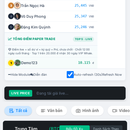
Trần Ngọc Hà
25,445
3
VNĐ
Võ Duy Phong
25,347
4
VNĐ
Đặng Kim Quỳnh
25,246
5
VNĐ
TỔNG ĐIỂM PAPER TRADE
TOP 5 · LIVE
Điểm live = số dư ví + ký quỹ + PnL chưa chốt · Chốt 12:00
ngày cuối tháng · Top 1 trên 20.000 đ nhận 30 ngày VIP Whale.
Demo123
10.115
1
đ
Hide Module
Diễn đàn
Auto-refresh (30s)
Refresh Now
Đang tải giá live...
LIVE PRICE
Tất cả
Văn bản
Hình ảnh
Video
Trung Tâm
(BTC
Biểu Đồ Xu
Danh Sách Theo