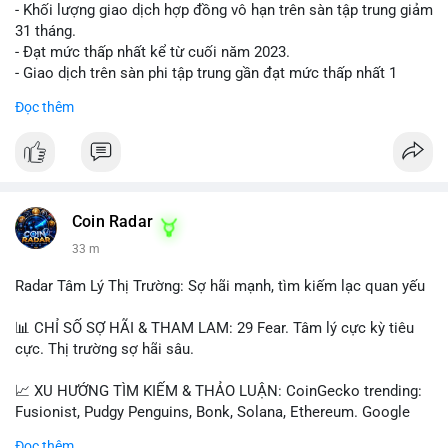
- Khối lượng giao dịch hợp đồng vô hạn trên sàn tập trung giảm
31 tháng.
- Đạt mức thấp nhất kể từ cuối năm 2023.
- Giao dịch trên sàn phi tập trung gần đạt mức thấp nhất 1
năm.
Đọc thêm
#binancesquare
#cryptonews
#cex
#futures
$btc $eth
#vlikevn
#titanbot
Coin Radar
33 m
📰 Nguồn: Cointelegraph
Radar Tâm Lý Thị Trường: Sợ hãi mạnh, tìm kiếm lạc quan yếu
📊 CHỈ SỐ SỢ HÃI & THAM LAM: 29 Fear. Tâm lý cực kỳ tiêu
cực. Thị trường sợ hãi sâu.
📈 XU HƯỚNG TÌM KIẾM & THẢO LUẬN: CoinGecko trending:
Fusionist, Pudgy Penguins, Bonk, Solana, Ethereum. Google
Trends Việt Nam: vietnam vs cambodia, cà phê, thành lộc, hồ
Đọc thêm