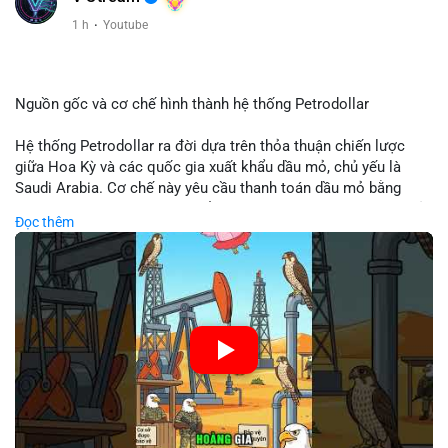
Xem chi tiết các bài viết đầy đủ tại dòng thời gian của Vlike.vn!
1 h
·
Youtube
#clarityact
#bitcoinfutures
#whalealert
#wintermutesec
#fearandgreedindex
Nguồn gốc và cơ chế hình thành hệ thống Petrodollar
Hệ thống Petrodollar ra đời dựa trên thỏa thuận chiến lược
giữa Hoa Kỳ và các quốc gia xuất khẩu dầu mỏ, chủ yếu là
Saudi Arabia. Cơ chế này yêu cầu thanh toán dầu mỏ bằng
đồng USD, tạo ra nhu cầu khổng lồ và duy trì vị thế độc tôn của
Đọc thêm
đồng tiền này trong thương mại quốc tế. Sự thống trị của
Petrodollar đóng vai trò then chốt trong việc củng cố sức
mạnh tài chính Mỹ và ảnh hưởng trực tiếp đến dòng vốn toàn
cầu.
🎥 Xem video trực tiếp tại:
Nguồn: Cú Thông Thái