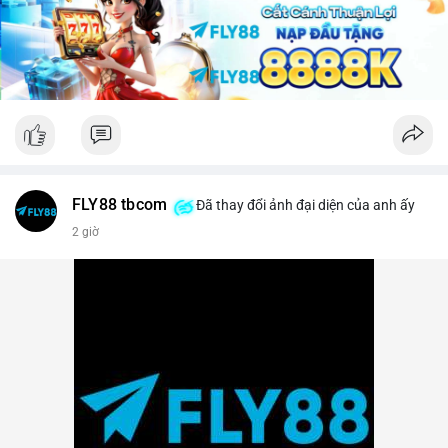
lời ngắn hạn sẽ gia tăng.
Lời khuyên: Nhà đầu tư nhỏ lẻ nên theo dõi sát các khối xác
nhận tiếp theo của TxID này. Nếu BTC được chuyển tiếp lên
sàn trong vòng 24 giờ, hãy thận trọng với nhịp điều chỉnh.
Ngược lại, nếu giao dịch kết thúc ở ví lạnh, đây là tín hiệu củng
cố cho xu hướng tăng trung hạn.
#29btc
#vilanh
#tichluydaihan
#btcmempool
#giaodichlon
FLY88 tbcom
Đã thay đổi ảnh đại diện của anh ấy
2 giờ