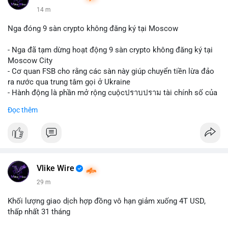
14 m
Nga đóng 9 sàn crypto không đăng ký tại Moscow
- Nga đã tạm dừng hoạt động 9 sàn crypto không đăng ký tại
Moscow City
- Cơ quan FSB cho rằng các sàn này giúp chuyển tiền lừa đảo
ra nước qua trung tâm gọi ở Ukraine
- Hành động là phần mở rộng cuộcปราบปราม tài chính số của
Nga
Đọc thêm
$btc $eth
#vlikevn
#titanbot
📰 Nguồn: Cointelegraph
Vlike Wire
29 m
Khối lượng giao dịch hợp đồng vô hạn giảm xuống 4T USD,
thấp nhất 31 tháng