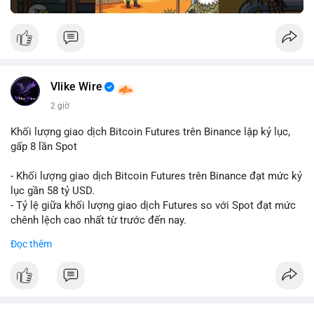
Vlike Wire
2 giờ
Khối lượng giao dịch Bitcoin Futures trên Binance lập kỷ lục,
gấp 8 lần Spot
- Khối lượng giao dịch Bitcoin Futures trên Binance đạt mức kỷ
lục gần 58 tỷ USD.
- Tỷ lệ giữa khối lượng giao dịch Futures so với Spot đạt mức
chênh lệch cao nhất từ trước đến nay.
- Khối lượng giao dịch Futures hiện cao gấp 8 lần so với giao
Đọc thêm
dịch Spot.
#binance
#btc
#cryptonews
#bitcoin
#futures
$btc