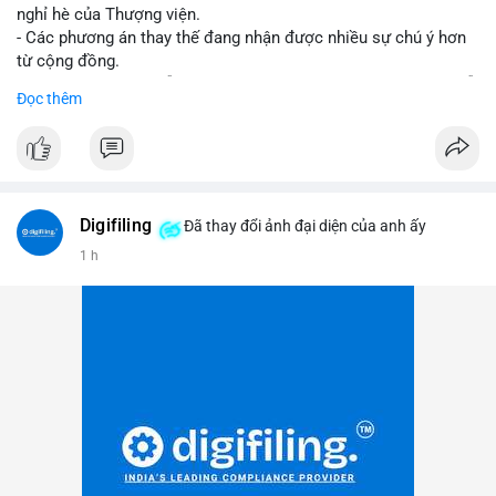
nghỉ hè của Thượng viện.
- Các phương án thay thế đang nhận được nhiều sự chú ý hơn
từ cộng đồng.
- Thị trường crypto vẫn tiếp tục vận động bất chấp sự chậm trễ
Đọc thêm
về pháp lý.
#binancesquare
#cryptonews
#regulation
#uspolitics
$btc $eth
Digifiling
Đã thay đổi ảnh đại diện của anh ấy
#vlikevn
#titanbot
1 h
📰 Nguồn: CoinDesk