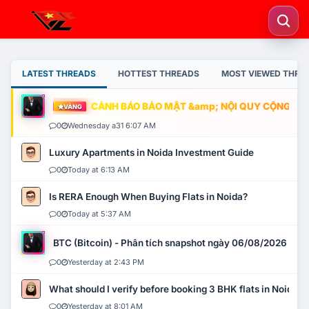
LATEST THREADS
HOTTEST THREADS
MOST VIEWED THRE
CẢNH BÁO BẢO MẬT &amp; NỘI QUY CỘNG ĐỒNG
VÀNG
0
Wednesday a31 6:07 AM
Luxury Apartments in Noida Investment Guide
0
Today at 6:13 AM
Is RERA Enough When Buying Flats in Noida?
0
Today at 5:37 AM
BTC (Bitcoin) - Phân tích snapshot ngày 06/08/2026
0
Yesterday at 2:43 PM
What should I verify before booking 3 BHK flats in Noida?
0
Yesterday at 8:01 AM