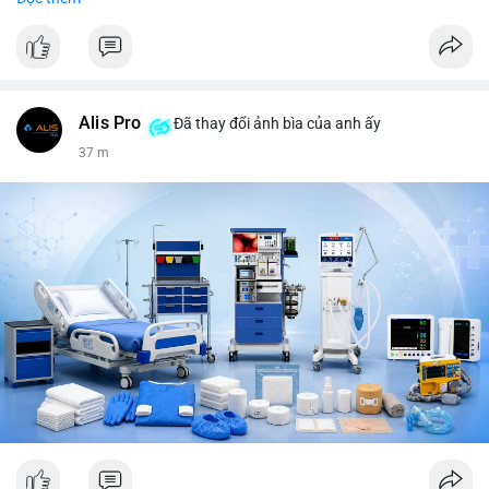
tiêu, vũ khí hạt nhân, đội tuyển Brasil, cúp U20 Châu Á.
LunarCrush trending: Ethereum, Solana, Taylor Swift, Tesla,
UFC 310, Premier League, Champions League, NCAA Football,
Dogecoin, LeBron James, Andreessen Horowitz, NFL,
Polkadot, Real Madrid, Beyoncé, Microsoft, UFC 311, Chainlink,
MrBeast, Google. Binance Square: nhiều post về lệnh long, lợi
Alis Pro
Đã thay đổi ảnh bìa của anh ấy
nhuận, $HFT/$SKYAI, $RIVER, $WLD, $ALLO, Top trader 30
37 m
ngày, POV Binancian, bình nước Binance, sân khấu, chia sẻ trải
nghiệm.
💬 DÒNG CHẢY TIN TỨC & TRUYỀN THÔNG: Telegram
CoinTelegraph: Saylor nói Bitcoin không cần rõ ràng, Mỹ cần
rõ ràng; CEX futures volume giảm xuống $4 tỷ trong tháng 7,
thấp nhất từ tháng 12/2023; Prophet Market ra mắt thị trường
dự đoán human vs AI; Trump nói crypto làเรื่อง lớn, người dùng
Bitcoin giảm áp lực cho đồng đô la; Thượng viện Mỹ đẩy lại bỏ
Clarity Act đến tháng 9. Telegram Binance: hỗ trợ trả os cổ tức
AAPL, IBM qua bStocks; MMT Trading Tournament lên tới 2
triệu voucher; Power Protocol Trading Competition; mở rộng
campagna airdrop USD1 đến 07/08/2026; hoàn thành tích hợp
MMT trên BNB Smart Chain. Tin tức gần đây: sau tang lễ
Clarity Act, thế giới crypto vẫn quay vòng; biến động Bitcoin