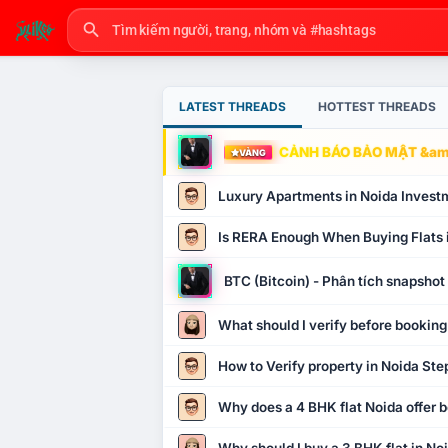
LATEST THREADS
HOTTEST THREADS
CẢNH BÁO BẢO MẬT &amp
VÀNG
Luxury Apartments in Noida Invest
Is RERA Enough When Buying Flats 
BTC (Bitcoin) - Phân tích snapsho
What should I verify before booking
How to Verify property in Noida Ste
Why does a 4 BHK flat Noida offer b