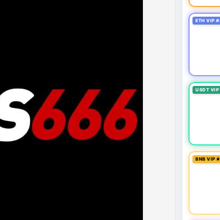
ETH VIP #
USDT VIP
BNB VIP 