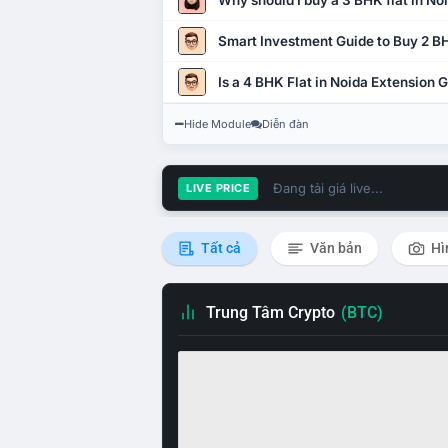
Why should I buy a 3 BHK flat in No
Smart Investment Guide to Buy 2 BH
Is a 4 BHK Flat in Noida Extension
Hide Module
Diễn đàn
Đang tải giá live...
LIVE PRICE
Tất cả
Văn bản
Hì
Trung Tâm Crypto
(BTC)