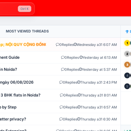
Ctrl K
MOST VIEWED THREADS
1
; NỘI QUY CỘNG ĐỒNG VLIKE.VN: HỆ THỐNG GIÁM SÁT TỰ ĐỘNG V
0
Replies
Wednesday a31 6:07 AM
2
ment Guide
0
Replies
Yesterday at 6:13 AM
3
in Noida?
0
Replies
Yesterday at 5:37 AM
4
t ngày 06/08/2026
0
Replies
Thursday a31 2:43 PM
5
 3 BHK flats in Noida?
0
Replies
Thursday a31 8:01 AM
p by Step
0
Replies
Thursday a31 6:57 AM
etter privacy?
0
Replies
Thursday a31 6:30 AM