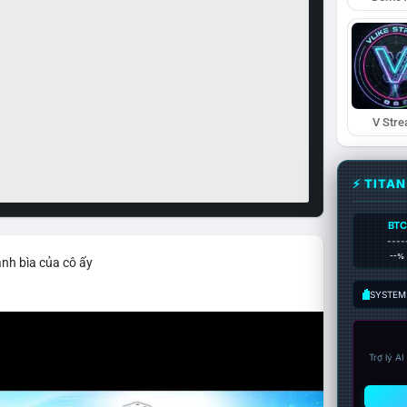
V Str
⚡ TITA
BTC
----
--%
ảnh bìa của cô ấy
SYSTEM:
Trợ lý A