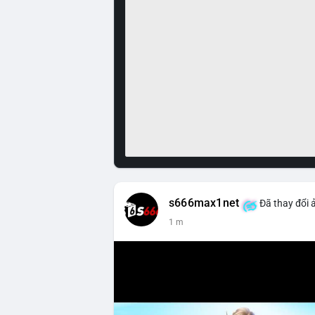
s666max1net
Đã thay đổi 
1 m