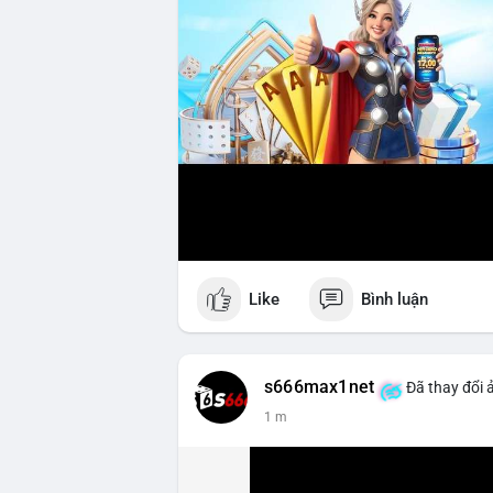
Like
Bình luận
s666max1net
Đã thay đổi ả
1 m