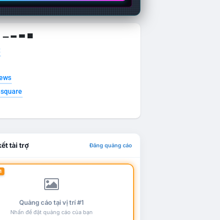
g ▁ ▂ ▃ ▄
t
news
esquare
ết tài trợ
Đăng quảng cáo
1
Quảng cáo tại vị trí #1
Nhấn để đặt quảng cáo của bạn