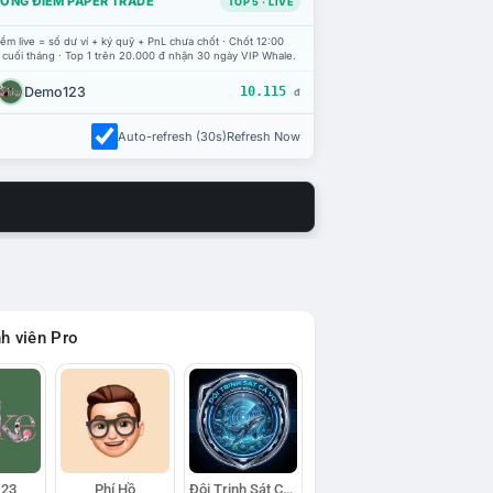
ỔNG ĐIỂM PAPER TRADE
TOP 5 · LIVE
ểm live = số dư ví + ký quỹ + PnL chưa chốt · Chốt 12:00
 cuối tháng · Top 1 trên 20.000 đ nhận 30 ngày VIP Whale.
Demo123
10.115
đ
Auto-refresh (30s)
Refresh Now
h viên Pro
23
Phí Hồ
Đội Trinh Sát Cá Voi