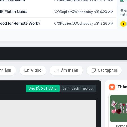
ida Extension?
0
Replies
Wednesday a31 6:25 AM
T
Đi
K Flat in Noida
0
Replies
Wednesday a31 6:20 AM
ngày
 Good for Remote Work?
0
Replies
Wednesday a31 5:26 AM
1
nh ảnh
Video
Âm thanh
Các tập tin
Thàn
Biểu Đồ Xu Hướng
Danh Sách Theo Dõi
Demo1