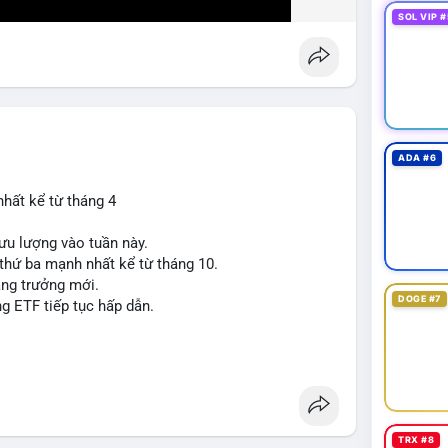
SOL VIP #
ADA #6
nhất kể từ tháng 4
ưu lượng vào tuần này.
 thứ ba mạnh nhất kể từ tháng 10.
tăng trưởng mới.
DOGE #7
ng ETF tiếp tục hấp dẫn.
TRX #8