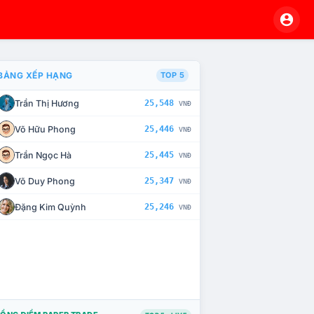
BẢNG XẾP HẠNG
TOP 5
Trần Thị Hương
25,548
VNĐ
À CHẾ TÀI XỬ LÝ VI PHẠM
Võ Hữu Phong
25,446
VNĐ
Trần Ngọc Hà
25,445
VNĐ
Võ Duy Phong
25,347
VNĐ
Đặng Kim Quỳnh
25,246
VNĐ