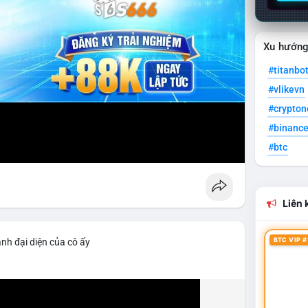
Xu hướn
#titanbo
#vlikevn
#crypto
#binanc
#btc
Liên k
BTC VIP #
nh đại diện của cô ấy