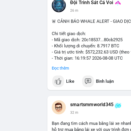
Đội Trinh Sát Cá Voi
26 m
🚨 CẢNH BÁO WHALE ALERT - GIAO DỊ
Chi tiết giao dịch:
- Mã giao dịch: 20c18537...80cb2925
- Khối lượng di chuyển: 8.7917 BTC
- Giá trị ước tính: $572,232.63 USD (theo
- Thời gian: 16:19:57 2026-08-08 UTC
Đọc thêm
Nhận định phân tích hành vi của Cá voi d
đương hơn nửa triệu USD được di chuyển 
Like
Bình luận
quy mô tài chính lớn. Hành vi này có th
chuyển tài sản từ ví nóng sang ví lạnh n
thực hiện lệnh bán trên sàn. Nếu dòng ti
thể xuất hiện, gây biến động giá. Ngược l
smartsmmworld345
niềm tin nắm giữ của nhà đầu tư lớn vẫn
33 m
Lời khuyên cho nhà đầu tư nhỏ lẻ: Theo d
Bạn đang tìm cách mua bằng lái xe nhanh
định điểm đến của dòng tiền. Tránh hành
hỗ trợ mua bằng lái xe với quy trình đơn g