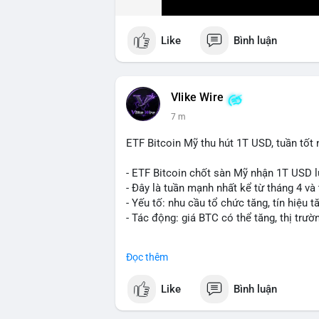
Like
Bình luận
Vlike Wire
7 m
ETF Bitcoin Mỹ thu hút 1T USD, tuần tốt 
- ETF Bitcoin chốt sàn Mỹ nhận 1T USD l
- Đây là tuần mạnh nhất kể từ tháng 4 và
- Yếu tố: nhu cầu tổ chức tăng, tín hiệu 
- Tác động: giá BTC có thể tăng, thị trườ
#binancesquare
#cryptonews
#btc
Đọc thêm
$btc
Like
Bình luận
#vlikevn
#titanbot