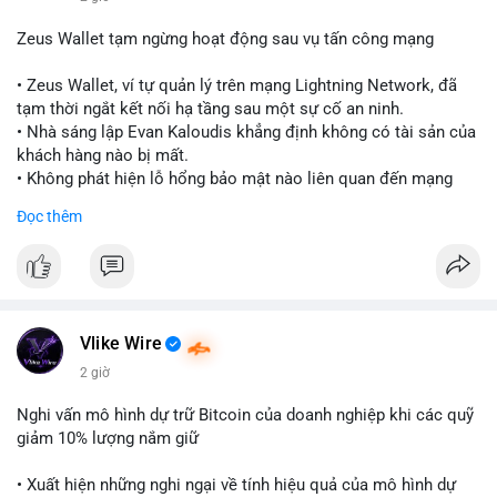
Zeus Wallet tạm ngừng hoạt động sau vụ tấn công mạng
• Zeus Wallet, ví tự quản lý trên mạng Lightning Network, đã
tạm thời ngắt kết nối hạ tầng sau một sự cố an ninh.
• Nhà sáng lập Evan Kaloudis khẳng định không có tài sản của
khách hàng nào bị mất.
• Không phát hiện lỗ hổng bảo mật nào liên quan đến mạng
Lightning trong vụ việc này.
Đọc thêm
#zeuswallet
#bitcoin
#lightningnetwork
#cryptosecurity
#binancesquare
$btc
#btc
Vlike Wire
#vlikevn
#titanbot
2 giờ
📰 Nguồn: Cointelegraph
Nghi vấn mô hình dự trữ Bitcoin của doanh nghiệp khi các quỹ
giảm 10% lượng nắm giữ
• Xuất hiện những nghi ngại về tính hiệu quả của mô hình dự