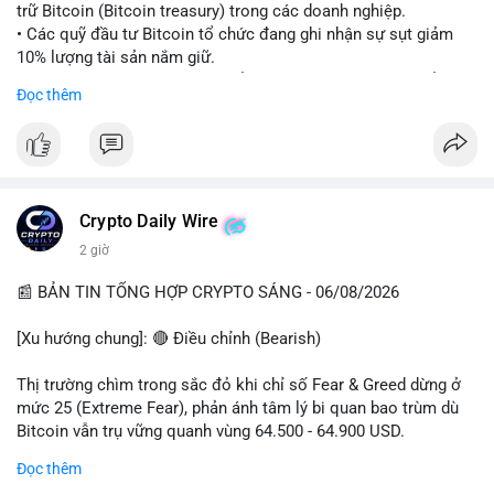
trữ Bitcoin (Bitcoin treasury) trong các doanh nghiệp.
• Các quỹ đầu tư Bitcoin tổ chức đang ghi nhận sự sụt giảm
10% lượng tài sản nắm giữ.
• Phân tích cho thấy sự thay đổi trong chiến lược phân bổ vốn
Đọc thêm
của các tổ chức lớn đối với BTC.
#bitcoin
#btc
#cryptonews
#binancesquare
#marketanalysis
$btc
Crypto Daily Wire
#vlikevn
#titanbot
2 giờ
📰 Nguồn: Cointelegraph
📰 BẢN TIN TỔNG HỢP CRYPTO SÁNG - 06/08/2026
[Xu hướng chung]: 🔴 Điều chỉnh (Bearish)
Thị trường chìm trong sắc đỏ khi chỉ số Fear & Greed dừng ở
mức 25 (Extreme Fear), phản ánh tâm lý bi quan bao trùm dù
Bitcoin vẫn trụ vững quanh vùng 64.500 - 64.900 USD.
Đọc thêm
- Thị trường & Giá cả: BTC áp sát mốc 65.000 USD nhờ kỳ vọng