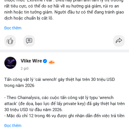
rất tiêu cực, có thể do sợ hãi về xu hướng giá giảm, rủi ro an
ninh hoặc tin tưởng giảm. Người đầu tư có thể đang tránh giao
dịch hoặc chuẩn bị cắt lỗ.
Đọc thêm
📈 XU HƯỚNG TÌM KIẾM & THẢO LUẬN: Coin trending trên
CoinGecko bao gồm các token meme như Cash Cat
(CASHCAT), Pudgy Penguins (PENGU) và OVERTAKE (TAKE).
Các chủ đề như 'Sắt lở đất' hoặc 'Chết' trên Google Trends
Việt Nam không liên quan trực tiếp đến crypto, cho thấy sự tập
trung của người dùng vào các chủ đề địa phương. Trên
Vlike Wire
LunarCrush, các chủ đề như Solana, Taylor Swift và UFC 310
2 giờ
hấp dẫn sự chú ý đa lĩnh vực.
Tấn công vật lý 'cái wrench' gây thiệt hại trên 30 triệu USD
💬 DÒNG CHẢY TIN TỨC & TRUYỀN THÔNG: Tài chính Việt
trong năm 2026
Nam đang tập trung vào các đề tài như 'Trục lợi' hoặc 'Miền
Bắc', trong khi tin tức quốc tế nhấn mạnh việc Putin ký luật
- Theo Chainalysis, các cuộc tấn công vật lý typu 'wrench
crypto và sự kiện an ninh như hack Zeus Wallet. Trên Binance
attack' (đe dọa, bạo lực để lấy private key) đã gây thiệt hại trên
Square, nhiều người chia sẻ chiến lược giao dịch như lệnh
30 triệu USD từ đầu năm 2026.
Long $BTW hoặc cập nhật về sự kiện Alpha Trading
- Mặc dù chỉ 12 trong 46 vụ được ghi nhận dẫn đến việc trả tiền
Competition.
chuộc, nhưng các cuộc tấn công đang mở rộng phạm vi: bao
Đọc thêm
gồm rò rỉ dữ liệu và đe dọa tới gia đình, bạn bè của người sở