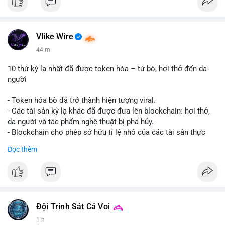
Vlike Wire
44 m
10 thứ kỳ lạ nhất đã được token hóa – từ bò, hơi thở đến da
người
- Token hóa bò đã trở thành hiện tượng viral.
- Các tài sản kỳ lạ khác đã được đưa lên blockchain: hơi thở,
da người và tác phẩm nghệ thuật bị phá hủy.
- Blockchain cho phép sở hữu tỉ lệ nhỏ của các tài sản thực
vật, mở ra thị trường mới.
Đọc thêm
- Câu hỏi về pháp lý, đạo đức và bảo mật đang được đặt ra.
- Nhiều nền tảng NFT đang thử nghiệm token hóa các tài sản
bất thường.
#binancesquare
#cryptonews
#tokenization
#web3
#nft
Đội Trinh Sát Cá Voi
$btc $eth
1 h