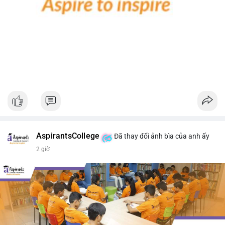
#extremefear
#btcetf
#russiacryptolaw
#rwaboom
#coldcardhack
AspirantsCollege
Đã thay đổi ảnh bìa của anh ấy
2 giờ