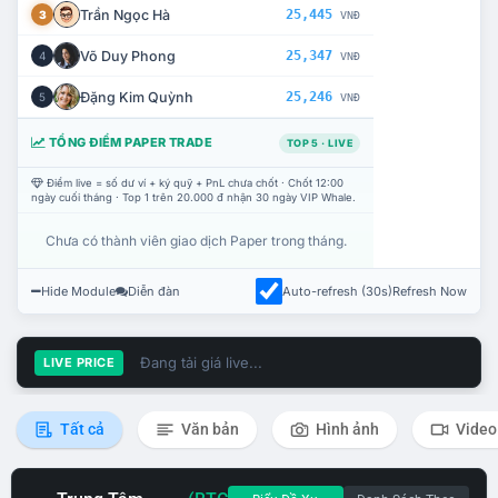
Trần Ngọc Hà
25,445
3
VNĐ
Võ Duy Phong
25,347
4
VNĐ
Đặng Kim Quỳnh
25,246
5
VNĐ
TỔNG ĐIỂM PAPER TRADE
TOP 5 · LIVE
Điểm live = số dư ví + ký quỹ + PnL chưa chốt · Chốt 12:00
ngày cuối tháng · Top 1 trên 20.000 đ nhận 30 ngày VIP Whale.
Chưa có thành viên giao dịch Paper trong tháng.
Hide Module
Diễn đàn
Auto-refresh (30s)
Refresh Now
Đang tải giá live...
LIVE PRICE
Tất cả
Văn bản
Hình ảnh
Video