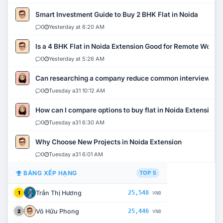
Smart Investment Guide to Buy 2 BHK Flat in Noida
0
Yesterday at 6:20 AM
Is a 4 BHK Flat in Noida Extension Good for Remote Work?
0
Yesterday at 5:26 AM
Can researching a company reduce common interview mi
0
Tuesday a31 10:12 AM
How can I compare options to buy flat in Noida Extension?
0
Tuesday a31 6:30 AM
Why Choose New Projects in Noida Extension
0
Tuesday a31 6:01 AM
BẢNG XẾP HẠNG
TOP 5
Trần Thị Hương
25,548
1
VNĐ
Võ Hữu Phong
25,446
2
VNĐ