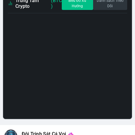
Trung Tâm
(BTC
Biểu Đồ Xu
Danh Sách Theo
Crypto
)
Hướng
Dõi
Đội Trinh Sát Cá Voi