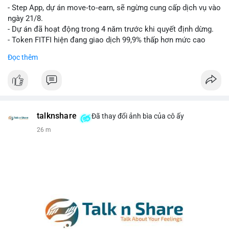
- Step App, dự án move‑to‑earn, sẽ ngừng cung cấp dịch vụ vào
Lời khuyên cho nhà đầu tư nhỏ lẻ: Theo dõi xác nhận của giao
ngày 21/8.
dịch này. Nếu BTC tiếp tục bị rút khỏi sàn với tần suất tăng, đó
- Dự án đã hoạt động trong 4 năm trước khi quyết định dừng.
là tín hiệu tích cực cho xu hướng tăng giá. Hạn chế hành động
- Token FITFI hiện đang giao dịch 99,9% thấp hơn mức cao
theo cảm xúc, ưu tiên quản trị rủi ro với khối lượng vị thế nhỏ.
nhất từng đạt được.
Đọc thêm
#9dot608btc
#619kusd
#vilanh
#dichuyenbtc
#quantriruiro
#binancesquare
#cryptonews
#fitfi
#movetoearn
#stepapp
$fitfi
#vlikevn
#titanbot
talknshare
Đã thay đổi ảnh bìa của cô ấy
26 m
📰 Nguồn: Cointelegraph