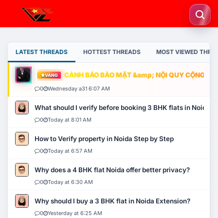
LATEST THREADS
HOTTEST THREADS
MOST VIEWED THRE
CẢNH BÁO BẢO MẬT &amp; NỘI QUY CỘNG ĐỒNG
VÀNG
0
Wednesday a31 6:07 AM
What should I verify before booking 3 BHK flats in Noida?
0
Today at 8:01 AM
How to Verify property in Noida Step by Step
0
Today at 6:57 AM
Why does a 4 BHK flat Noida offer better privacy?
0
Today at 6:30 AM
Why should I buy a 3 BHK flat in Noida Extension?
0
Yesterday at 6:25 AM