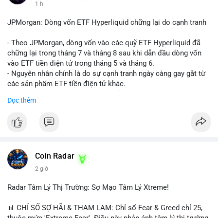
1 h
JPMorgan: Dòng vốn ETF Hyperliquid chững lại do cạnh tranh
- Theo JPMorgan, dòng vốn vào các quỹ ETF Hyperliquid đã
chững lại trong tháng 7 và tháng 8 sau khi dẫn đầu dòng vốn
vào ETF tiền điện tử trong tháng 5 và tháng 6.
- Nguyên nhân chính là do sự cạnh tranh ngày càng gay gắt từ
các sản phẩm ETF tiền điện tử khác.
- Điều này cho thấy sự quan tâm của nhà đầu tư đối với
Đọc thêm
Hyperliquid có thể đã giảm bớt, ảnh hưởng đến dòng vốn và
thanh khoản của đồng tiền này.
- Nhà đầu tư cần theo dõi sát sao diễn biến thị trường và các
yếu tố cạnh tranh để đưa ra quyết định đầu tư hợp lý.
#binancesquare
#cryptonews
#hyperliquid
#etf
#jpmorgan
Coin Radar
2 giờ
$hype
Radar Tâm Lý Thị Trường: Sợ Mạo Tâm Lý Xtreme!
#vlikevn
#titanbot
📊 CHỈ SỐ SỢ HÃI & THAM LAM: Chỉ số Fear & Greed chỉ 25,
📰 Nguồn: CoinDesk
thuộc mức 'Extreme Fear'. Điều này phản ánh tâm lý thị trường