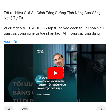
Tối ưu Hiệu Quả AI: Cách Tăng Cường Tính Năng Của Công
Nghệ Tự Tự
Ví dụ video VIETSUCCESS tập trung vào cách tối ưu hóa hiệu
quả của công nghệ trí tuệ nhân tạo (AI) trong các ứng dụng
chuyên nghiệp. AI được sử dụng để phân tích dữ liệu lớn, dự
Đọc thêm
đoán xu hướng thị trường, và tự động hóa quy trình trong lĩnh
vực tài chính và crypto. Bài đăng nhấn mạnh vai trò của AI
trong việc giảm thiểu sai lầm, tăng tốc độ xử lý, và hỗ trợ quyết
định dựa trên dữ liệu. Điều này đặc biệt quan trọng trong thời
kỳ phát triển nhanh chóng của ngành crypto, nơi tính chính xác
và tốc độ là yếu tố quyết định.
🎥 Xem video trực tiếp tại:
Nguồn: VIETSUCCESS