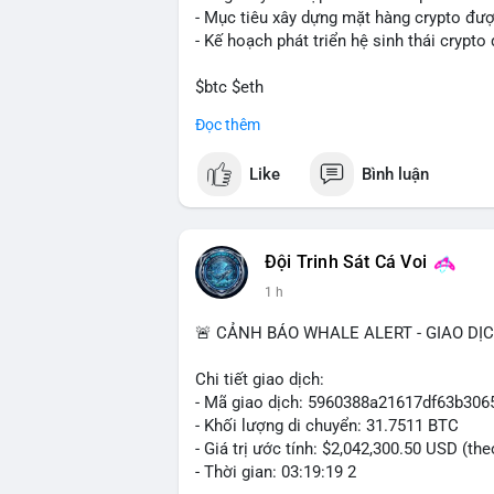
- Mục tiêu xây dựng mặt hàng crypto đượ
- Kế hoạch phát triển hệ sinh thái crypto
$btc $eth
Đọc thêm
#vlikevn
#titanbot
Like
Bình luận
📰 Nguồn: Cointelegraph
Đội Trinh Sát Cá Voi
1 h
🚨 CẢNH BÁO WHALE ALERT - GIAO DỊ
Chi tiết giao dịch:
- Mã giao dịch: 5960388a21617df63b3
- Khối lượng di chuyển: 31.7511 BTC
- Giá trị ước tính: $2,042,300.50 USD (th
- Thời gian: 03:19:19 2