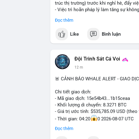
trúc thị trường) trước khi nghỉ hè, đẩy vi
- Việc trì hoãn pháp lý làm tăng sự khô
tâm lý nhà đầu tư.
Đọc thêm
#binancesquare
#cryptonews
#xrp
#btc
Like
Bình luận
$xrp $btc $eth
#vlikevn
#titanbot
Đội Trinh Sát Cá Voi
12 m
📰 Nguồn: CoinDesk
🚨 CẢNH BÁO WHALE ALERT - GIAO DỊ
Chi tiết giao dịch:
- Mã giao dịch: 15e54b43...1b15ceaa
- Khối lượng di chuyển: 8.3271 BTC
- Giá trị ước tính: $535,785.09 USD (theo
- Thời gian: 04:20
0 2026-08-07 UTC
Đọc thêm
Nhận định phân tích: Giao dịch 8.3271 BT
khung giờ sáng sớm, cho thấy dấu hiệu 