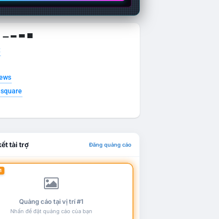
g ▁ ▂ ▃ ▄
t
news
esquare
ết tài trợ
Đăng quảng cáo
1
Quảng cáo tại vị trí #1
Nhấn để đặt quảng cáo của bạn