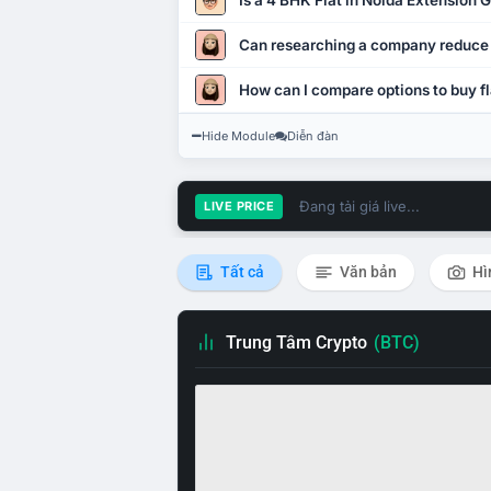
Is a 4 BHK Flat in Noida Extension
Can researching a company reduce
How can I compare options to buy fl
Hide Module
Diễn đàn
Đang tải giá live...
LIVE PRICE
Tất cả
Văn bản
Hì
Trung Tâm Crypto
(BTC)