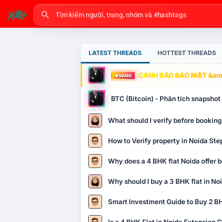
LATEST THREADS
HOTTEST THREADS
CẢNH BÁO BẢO MẬT &amp
VÀNG
BTC (Bitcoin) - Phân tích snapsho
What should I verify before booking
How to Verify property in Noida Ste
Why does a 4 BHK flat Noida offer b
Why should I buy a 3 BHK flat in No
Smart Investment Guide to Buy 2 BH