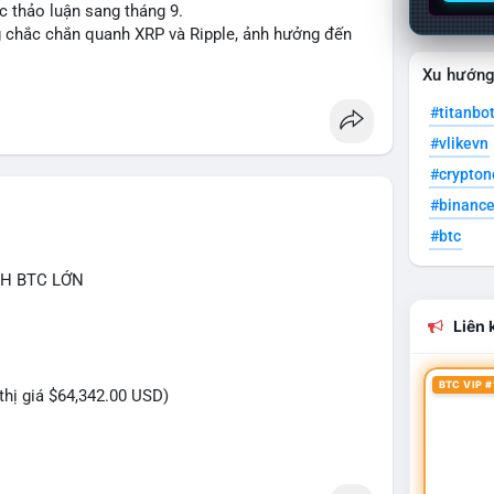
ệc thảo luận sang tháng 9.
ng chắc chắn quanh XRP và Ripple, ảnh hưởng đến
Xu hướn
#eth
#clarityact
#ripple
#titanbo
#vlikevn
#crypto
#binanc
#btc
CH BTC LỚN
Liên k
BTC VIP #
 thị giá $64,342.00 USD)
C trị giá hơn nửa triệu USD được thực hiện trong
của một tổ chức hoặc cá nhân sở hữu lượng tài sản