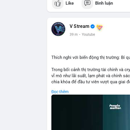
Like
Bình luận
lớn. Quy mô chuyển động này nằm ở mức t
lên thị trường nhưng phản ánh tâm lý thậ
sàn giao dịch, khả năng cao là động thá
ngược lại, nếu chuyển sang ví lạnh, đó là 
V Stream
hướng tăng của BTC.
39 m
·
Youtube
Lời khuyên: Nhà đầu tư nhỏ lẻ nên theo d
xác nhận xu hướng. Không nên hành động 
tiên quản trị rủi ro và giữ kỷ luật với kế
Thích nghi với biến động thị trường: Bí q
#8dot3271btc
#giaodichlon
#vilanh
#tam
Trong bối cảnh thị trường tài chính và c
vĩ mô như lãi suất, lạm phát và chính sách
chìa khóa để đầu tư viên vượt qua giai 
với những dao động ngắn hạn, các nhà đ
Đọc thêm
cơ bản, phân배 tài sản hợp lý và kiên持 t
giảm rủi ro mà còn tạo điều kiện để tận 
🎥 Xem video trực tiếp tại:
Nguồn: VIETSUCCESS