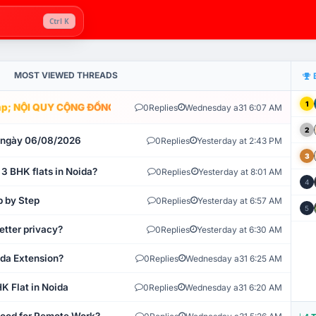
Ctrl K
MOST VIEWED THREADS
1
; NỘI QUY CỘNG ĐỒNG VLIKE.VN: HỆ THỐNG GIÁM SÁT TỰ ĐỘNG V
0
Replies
Wednesday a31 6:07 AM
2
t ngày 06/08/2026
0
Replies
Yesterday at 2:43 PM
3
 3 BHK flats in Noida?
0
Replies
Yesterday at 8:01 AM
4
p by Step
0
Replies
Yesterday at 6:57 AM
5
etter privacy?
0
Replies
Yesterday at 6:30 AM
ida Extension?
0
Replies
Wednesday a31 6:25 AM
K Flat in Noida
0
Replies
Wednesday a31 6:20 AM