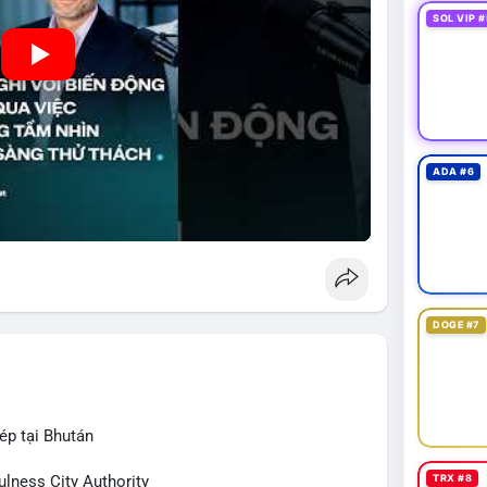
SOL VIP #
ADA #6
DOGE #7
ép tại Bhután
TRX #8
ulness City Authority