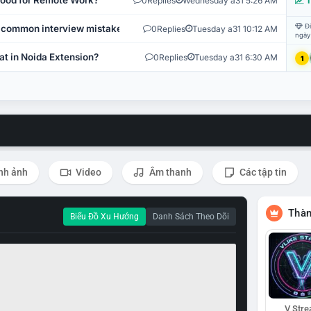
 Good for Remote Work?
0
Replies
Wednesday a31 5:26 AM
T
Đi
 common interview mistakes?
0
Replies
Tuesday a31 10:12 AM
ngày
at in Noida Extension?
0
Replies
Tuesday a31 6:30 AM
1
nh ảnh
Video
Âm thanh
Các tập tin
Thàn
Biểu Đồ Xu Hướng
Danh Sách Theo Dõi
V Str