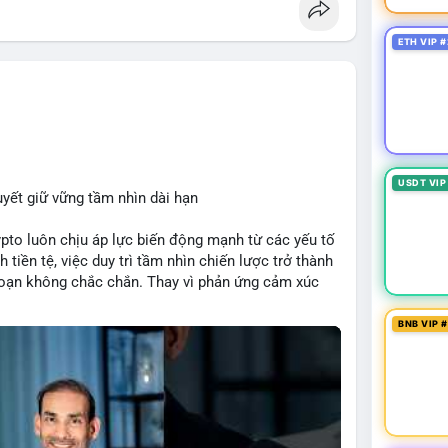
rung bình - lớn, không đủ tạo áp lực bán trực tiếp
n trọng của cá voi. Nếu dòng tiền này hướng về ví
ETH VIP #
i chuẩn bị thanh khoản hoặc chốt lời một phần;
tín hiệu tích lũy dài hạn, củng cố niềm tin vào xu
õi thêm 2-3 giao dịch tương tự trong 24 giờ tới để
vội vàng dựa trên một giao dịch đơn lẻ, hãy ưu
USDT VIP
 hoạch đầu tư đã đề ra.
uyết giữ vững tầm nhìn dài hạn
lycavoi
#mempoolbtc
rypto luôn chịu áp lực biến động mạnh từ các yếu tố
 tiền tệ, việc duy trì tầm nhìn chiến lược trở thành
đoạn không chắc chắn. Thay vì phản ứng cảm xúc
ầu tư thành công thường tập trung vào nguyên tắc
heo kế hoạch đã định. Điều này không chỉ giúp
BNB VIP 
dụng cơ hội khi thị trường phục hồi.