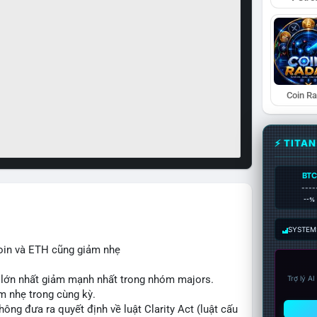
Coin R
⚡ TITA
BTC
----
--%
SYSTEM:
oin và ETH cũng giảm nhẹ
n lớn nhất giảm mạnh nhất trong nhóm majors.
Trợ lý A
m nhẹ trong cùng kỳ.
ng đưa ra quyết định về luật Clarity Act (luật cấu