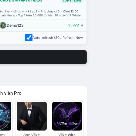
ỔNG ĐIỂM PAPER TRADE
TOP 5 · LIVE
ểm live = số dư ví + ký quỹ + PnL chưa chốt · Chốt 12:00
 cuối tháng · Top 1 trên 20.000 đ nhận 30 ngày VIP Whale.
Demo123
9.922
đ
Auto-refresh (30s)
Refresh Now
h viên Pro
eam
Sơn Vlike
Vlike Wire