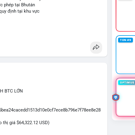
c phép tại Bhután
 quy định tại khu vực
TON #9
OPTIMUS 
CH BTC LỚN
065bea24cacedd1513d10e0cf7ece8b796e7f78ee8e28
eo thị giá $64,322.12 USD)