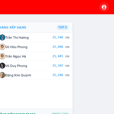
BẢNG XẾP HẠNG
TOP 5
Trần Thị Hương
25,548
VNĐ
À CHẾ TÀI XỬ LÝ VI PHẠM
Võ Hữu Phong
25,446
VNĐ
Trần Ngọc Hà
25,445
VNĐ
Võ Duy Phong
25,347
VNĐ
Đặng Kim Quỳnh
25,246
VNĐ