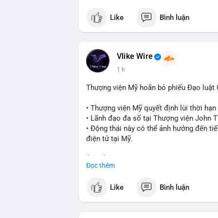
Like
Bình luận
Vlike Wire
1 h
Thượng viện Mỹ hoãn bỏ phiếu Đạo luật
• Thượng viện Mỹ quyết định lùi thời hạ
• Lãnh đạo đa số tại Thượng viện John Th
• Động thái này có thể ảnh hưởng đến tiế
điện tử tại Mỹ.
$btc $eth
Đọc thêm
#vlikevn
#titanbot
Like
Bình luận
📰 Nguồn: Cointelegraph