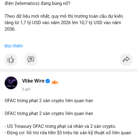
động thái chốt lời; ngược lại, nếu vào ví mới không hoạt động,
điện (telematics) đang bùng nổ?
đó là tín hiệu gom hàng chiến lược.
Theo dữ liệu mới nhất, quy mô thị trường toàn cầu dự kiến
Lời khuyên: Nhà đầu tư nhỏ lẻ nên quan sát thêm 2-4 giờ sau
tăng từ 1,7 tỷ USD vào năm 2026 lên 10,7 tỷ USD vào năm
khi giao dịch được xác nhận, tránh hành động theo cảm xúc.
2036.
Xác minh địa chỉ ví đích trước khi đưa ra quyết định vào lệnh,
ưu tiên quản trị rủi ro trong giai đoạn biến động mạnh.
Mức tăng trưởng này tương ứng với tốc độ tăng trưởng kép
Đọc thêm
hàng năm (CAGR) ấn tượng lên tới 20,2%.
#99dot6btc
#capvoichuyentien
#vilanhtichluy
#aplucban
#btcmempool65k
Điều gì đang thúc đẩy sự tăng trưởng vượt bậc này? Hãy cùng
theo dõi các phân tích chuyên sâu về xu hướng công nghệ và
nhu cầu thị trường trong thời gian tới.
Vlike Wire
3 giờ
OFAC trừng phạt 2 sàn crypto liên quan Iran
OFAC trừng phạt 2 sàn crypto liên quan Iran
- US Treasury OFAC trừng phạt cá nhân và 2 sàn crypto.
- Động cơ: hỗ trợ rửa tiền $5 triệu tài sản kỹ thuật số liên quan