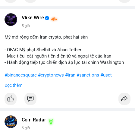
Vlike Wire
5 giờ
Mỹ mở rộng cấm Iran crypto, phạt hai sàn
- OFAC Mỹ phạt Shelbit và Aban Tether
- Mục tiêu: cắt nguồn tiền điện tử và ngoại tệ của Iran
- Hành động tiếp tục chiến dịch áp lực tài chính Washington
#binancesquare
#cryptonews
#iran
#sanctions
#usdt
Đọc thêm
$usdt
#vlikevn
#titanbot
📰 Nguồn: CoinDesk
Coin Radar
5 giờ