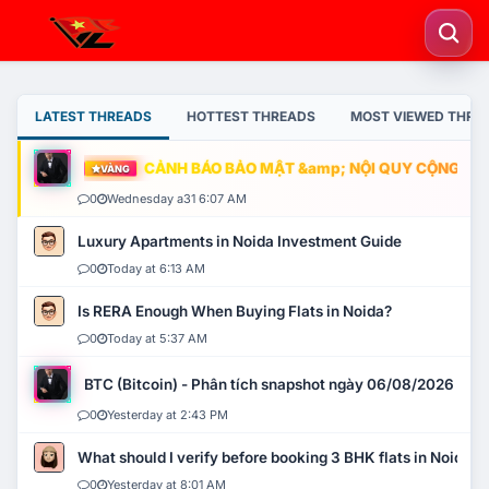
LATEST THREADS
HOTTEST THREADS
MOST VIEWED THRE
CẢNH BÁO BẢO MẬT &amp; NỘI QUY CỘNG ĐỒNG
VÀNG
0
Wednesday a31 6:07 AM
Luxury Apartments in Noida Investment Guide
0
Today at 6:13 AM
Is RERA Enough When Buying Flats in Noida?
0
Today at 5:37 AM
BTC (Bitcoin) - Phân tích snapshot ngày 06/08/2026
0
Yesterday at 2:43 PM
What should I verify before booking 3 BHK flats in Noida?
0
Yesterday at 8:01 AM