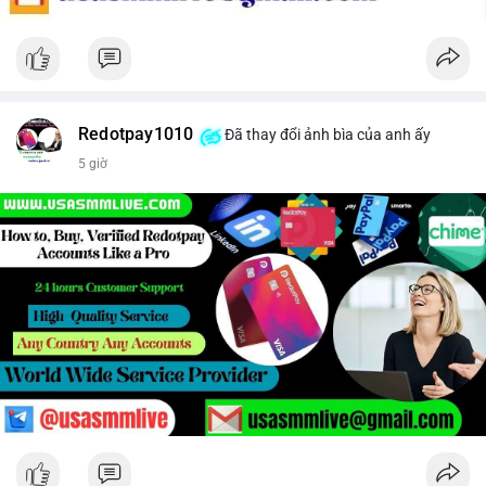
Redotpay1010
Đã thay đổi ảnh bìa của anh ấy
5 giờ