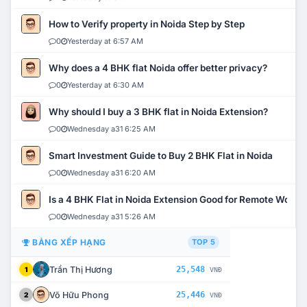
How to Verify property in Noida Step by Step
0
Yesterday at 6:57 AM
Why does a 4 BHK flat Noida offer better privacy?
0
Yesterday at 6:30 AM
Why should I buy a 3 BHK flat in Noida Extension?
0
Wednesday a31 6:25 AM
Smart Investment Guide to Buy 2 BHK Flat in Noida
0
Wednesday a31 6:20 AM
Is a 4 BHK Flat in Noida Extension Good for Remote Work?
0
Wednesday a31 5:26 AM
BẢNG XẾP HẠNG
TOP 5
Trần Thị Hương
25,548
1
VNĐ
Võ Hữu Phong
25,446
2
VNĐ