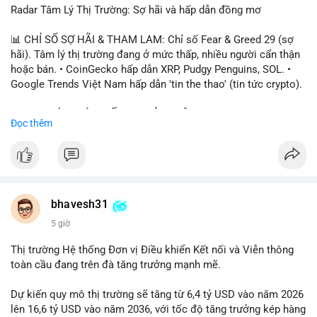
Radar Tâm Lý Thị Trường: Sợ hãi và hấp dẫn đồng mơ
📊 CHỈ SỐ SỢ HÃI & THAM LAM: Chỉ số Fear & Greed 29 (sợ
hãi). Tâm lý thị trường đang ở mức thấp, nhiều người cẩn thận
hoặc bán. • CoinGecko hấp dẫn XRP, Pudgy Penguins, SOL. •
Google Trends Việt Nam hấp dẫn 'tin the thao' (tin tức crypto).
📈 XU HƯỚNG TÌM KIẾM & THẢO LUẬN: • XRP, SOL, PENGU,
Đọc thêm
ONDO, CASHCAT. • Chủ đề 'tô thị ty na' (tỷ giá) và 'giao thông'
(giao thông tài chính). • Bàn tán Binance Square tập trung vào
BTC breakout và lệnh long/short.
💬 DÒNG CHẢY TIN TỨC & TRUYỀN THÔNG: • Trump khẳng
định crypto là 'vấn đề lớn' giúp giảm áp lực USD. • Binance hỗ
bhavesh31
trợ cổ phiếu Apple/IBM. • Bài đăng hấp dẫn về $HFT, $SKYAI,
5 giờ
$BICO. • Tin nhắn cảnh báo về hack North Korea (Bybit).
Thị trường Hệ thống Đơn vị Điều khiển Kết nối và Viễn thông
💡 NHẬN ĐỊNH & KHUYẾN NGHỊ: Tâm lý thị trường đang phân
toàn cầu đang trên đà tăng trưởng mạnh mẽ.
cực. Sợ hãi do chỉ số thấp, nhưng hấp dẫn từ xu hướng meme
coin (PENGU, CASHCAT) và tin cậy từ các dự án lớn (BTC,
Dự kiến quy mô thị trường sẽ tăng từ 6,4 tỷ USD vào năm 2026
SOL). Rủi ro tăng nếu không có thông tin rõ ràng về quy định.
lên 16,6 tỷ USD vào năm 2036, với tốc độ tăng trưởng kép hàng