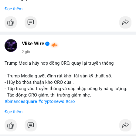
Đọc thêm
#abtc
#cryptonews
#stockmarket
#trump
$btc $eth
#vlikevn
#titanbot
Vlike Wire
📰 Nguồn: CoinDesk
2 giờ
Trump Media hủy hợp đồng CRO, quay lại truyền thông
- Trump Media quyết định rút khỏi tài sản kỹ thuật số.
- Hủy bỏ thỏa thuận kho CRO của .
- Tập trung vào truyền thông và sáp nhập công ty năng lượng.
- Tác động: CRO giảm, thị trường giảm nhẹ.
#binancesquare
#cryptonews
#cro
Đọc thêm
$cro
#vlikevn
#titanbot