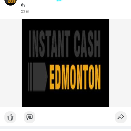
ấy
23 m