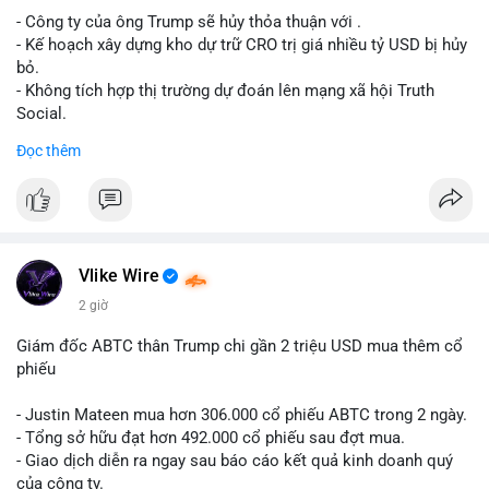
- Công ty của ông Trump sẽ hủy thỏa thuận với .
Lời khuyên cho nhà đầu tư nhỏ lẻ: Theo dõi xác nhận giao dịch
- Kế hoạch xây dựng kho dự trữ CRO trị giá nhiều tỷ USD bị hủy
và dòng tiền tiếp theo từ ví nguồn. Khối lượng này chưa đủ tạo
bỏ.
áp lực bán mạnh, nhưng nếu xuất hiện thêm 2-3 giao dịch
- Không tích hợp thị trường dự đoán lên mạng xã hội Truth
tương tự trong 24 giờ tới, khả năng cao là sóng điều chỉnh
Social.
ngắn hạn. Giữ tỷ trọng danh mục hợp lý, tránh FOMO mua đuổi
Đọc thêm
ở vùng giá hiện tại.
#binancesquare
#cryptonews
#cro
#trump
#truthsocial
#12dot1btc
#786kusd
#dichuyenvinuong
#khangcu64900
$cro
#mempoolbtc
#vlikevn
#titanbot
Vlike Wire
📰 Nguồn: Cointelegraph
2 giờ
Giám đốc ABTC thân Trump chi gần 2 triệu USD mua thêm cổ
phiếu
- Justin Mateen mua hơn 306.000 cổ phiếu ABTC trong 2 ngày.
- Tổng sở hữu đạt hơn 492.000 cổ phiếu sau đợt mua.
- Giao dịch diễn ra ngay sau báo cáo kết quả kinh doanh quý
của công ty.