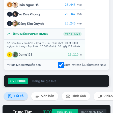
Trần Ngọc Hà
25,445
3
VNĐ
Võ Duy Phong
25,347
4
VNĐ
Đặng Kim Quỳnh
25,246
5
VNĐ
TỔNG ĐIỂM PAPER TRADE
TOP 5 · LIVE
Điểm live = số dư ví + ký quỹ + PnL chưa chốt · Chốt 12:00
ngày cuối tháng · Top 1 trên 20.000 đ nhận 30 ngày VIP Whale.
Demo123
10.115
1
đ
Hide Module
Diễn đàn
Auto-refresh (30s)
Refresh Now
Đang tải giá live...
LIVE PRICE
Tất cả
Văn bản
Hình ảnh
Video
Trung Tâm
(BTC
Biểu Đồ Xu
Danh Sách Theo