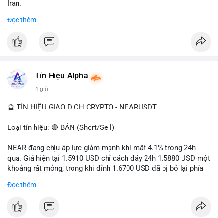
Iran.
- Các sàn bị cấm hoạt động, tài khoản bị khóa.
Đọc thêm
- Tác động: rủi ro cho thị trường crypto, tăng áp lực pháp lý.
#binancesquare
#cryptonews
#ofac
#ussanctions
#iran
$btc $eth
Tín Hiệu Alpha
#vlikevn
#titanbot
4 giờ
📰 Nguồn: Cointelegraph
🔮 TÍN HIỆU GIAO DỊCH CRYPTO - NEARUSDT
Loại tín hiệu: 🔴 BÁN (Short/Sell)
NEAR đang chịu áp lực giảm mạnh khi mất 4.1% trong 24h
qua. Giá hiện tại 1.5910 USD chỉ cách đáy 24h 1.5880 USD một
khoảng rất mỏng, trong khi đỉnh 1.6700 USD đã bị bỏ lại phía
sau. Biên độ dao động ngày đạt 4.9%, cho thấy phe bán đang
Đọc thêm
kiểm soát hoàn toàn. Khối lượng giao dịch 10.29 triệu NEAR
không đủ lớn để tạo lực đỡ, xác nhận xu hướng đi xuống đang
tiếp diễn.