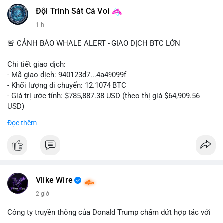
Đội Trinh Sát Cá Voi
1 h
🚨 CẢNH BÁO WHALE ALERT - GIAO DỊCH BTC LỚN
Chi tiết giao dịch:
- Mã giao dịch: 940123d7...4a49099f
- Khối lượng di chuyển: 12.1074 BTC
- Giá trị ước tính: $785,887.38 USD (theo thị giá $64,909.56
USD)
- Thời gian: 22:17:40 2026-08-07 UTC
Đọc thêm
Nhận định phân tích hành vi của Cá voi dựa trên giao dịch này:
Khối lượng 12.1 BTC tương đương gần 786 nghìn USD được di
chuyển trong một giao dịch chưa xác nhận duy nhất. Mức giá
$64,909.56 đang nằm gần vùng kháng cự tâm lý quan trọng.
Động thái này có thể là bước chuẩn bị thanh khoản để bán ra,
Vlike Wire
hoặc tái phân bổ tài sản giữa các ví nóng nhằm tối ưu phí giao
2 giờ
dịch. Việc di chuyển một phần nhỏ trong tổng nắm giữ cho
thấy cá voi đang thăm dò thanh khoản thị trường trước khi có
Công ty truyền thông của Donald Trump chấm dứt hợp tác với
hành động lớn hơn.