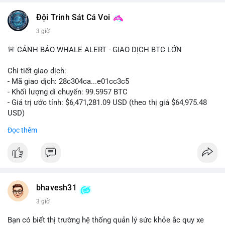
📰 Nguồn: CoinDesk
Đội Trinh Sát Cá Voi
3 giờ
🚨 CẢNH BÁO WHALE ALERT - GIAO DỊCH BTC LỚN
Chi tiết giao dịch:
- Mã giao dịch: 28c304ca...e01cc3c5
- Khối lượng di chuyển: 99.5957 BTC
- Giá trị ước tính: $6,471,281.09 USD (theo thị giá $64,975.48
USD)
- Thời gian: 20:19:36 2026-08-07 UTC
Đọc thêm
Nhận định phân tích: Khối lượng 99.6 BTC chưa xác nhận, trị
giá hơn 6.47 triệu USD, cho thấy dấu hiệu chuyển tiền quy mô
lớn. Với mức giá BTC quanh vùng 65K USD, hành vi này thường
gặp ở hai kịch bản: cá voi nạp lên sàn giao dịch để chuẩn bị
thanh khoản hoặc bán, hoặc chuyển sang ví lạnh nhằm tích lũy
bhavesh31
dài hạn. Việc giao dịch chưa được xác nhận tạo tâm lý thận
3 giờ
trọng, giới đầu tư theo dõi sát dòng tiền này để đánh giá áp lực
cung ngắn hạn. Nếu BTC vào ví nóng sàn, khả năng cao là
Bạn có biết thị trường hệ thống quản lý sức khỏe ắc quy xe