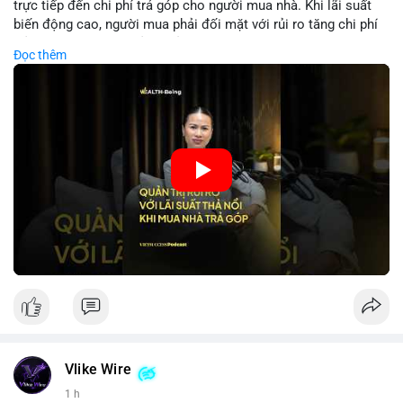
trực tiếp đến chi phí trả góp cho người mua nhà. Khi lãi suất
biến động cao, người mua phải đối mặt với rủi ro tăng chi phí
trả nợ không ngờ. Quản lý rủi ro cần bao gồm phân tích xu
Đọc thêm
hướng lãi suất, lựa chọn sản phẩm trả góp có tính bảo hiểm,
hoặc sử dụng tài chính cá nhân để ổn định chi phí. Các nhà
đầu tư cần theo dõi chính sách tiền tệ để đưa ra quyết định
mua nhà phù hợp.
🎥 Xem video trực tiếp tại:
Nguồn: VIETSUCCESS
Vlike Wire
1 h