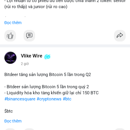
- Lợi nhuận từ cổ phiếu ưu tiên được chia thành 2 token: senior
(rủi ro thấp) và junior (rủi ro cao)
$sol
#sol
$strc
#strc
Đọc thêm
#vlikevn
#titanbot
📰 Nguồn: CoinDesk
Vlike Wire
2 giờ
Bitdeer tăng sản lượng Bitcoin 5 lần trong Q2
- Bitdeer sản lượng Bitcoin 5 lần trong quý 2
- Liquidity hóa kho tàng khiến giữ lại chỉ 150 BTC
#binancesquare
#cryptonews
#btc
$btc
Đọc thêm
#vlikevn
#titanbot