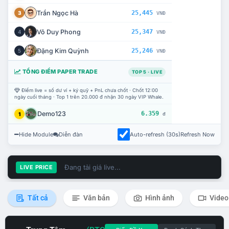
Trần Ngọc Hà
25,445
3
VNĐ
Võ Duy Phong
25,347
4
VNĐ
Đặng Kim Quỳnh
25,246
5
VNĐ
TỔNG ĐIỂM PAPER TRADE
TOP 5 · LIVE
Điểm live = số dư ví + ký quỹ + PnL chưa chốt · Chốt 12:00
ngày cuối tháng · Top 1 trên 20.000 đ nhận 30 ngày VIP Whale.
Demo123
6.359
1
đ
Hide Module
Diễn đàn
Auto-refresh (30s)
Refresh Now
Đang tải giá live...
LIVE PRICE
Tất cả
Văn bản
Hình ảnh
Video