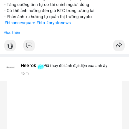
- Tăng cường tính tự do tài chính người dùng
- Có thể ảnh hưởng đến giá BTC trong tương lai
- Phản ánh xu hướng tự quản thị trường crypto
#binancesquare
#btc
#cryptonews
Đọc thêm
$btc
#vlikevn
#titanbot
📰 Nguồn: CoinDesk
Heerok
Đã thay đổi ảnh đại diện của anh ấy
45 m