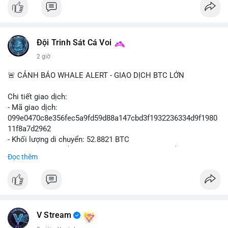
📰 Nguồn: Cointelegraph
Đội Trinh Sát Cá Voi
2 giờ
🚨 CẢNH BÁO WHALE ALERT - GIAO DỊCH BTC LỚN
Chi tiết giao dịch:
- Mã giao dịch:
099e0470c8e356fec5a9fd59d88a147cbd3f1932236334d9f1980
11f8a7d2962
- Khối lượng di chuyển: 52.8821 BTC
- Giá trị ước tính: $3,434,742.21 USD (theo thị giá $64,951.00
Đọc thêm
USD)
- Thời gian: 13:19:49 2026-08-10 UTC
Nhận định phân tích hành vi của Cá voi dựa trên giao dịch này:
Khối lượng 52.88 BTC tương đương hơn 3.4 triệu USD được di
chuyển trong một giao dịch duy nhất, cho thấy chủ sở hữu là tổ
V Stream
chức hoặc cá nhân sở hữu tài sản lớn. Hành vi này diễn ra