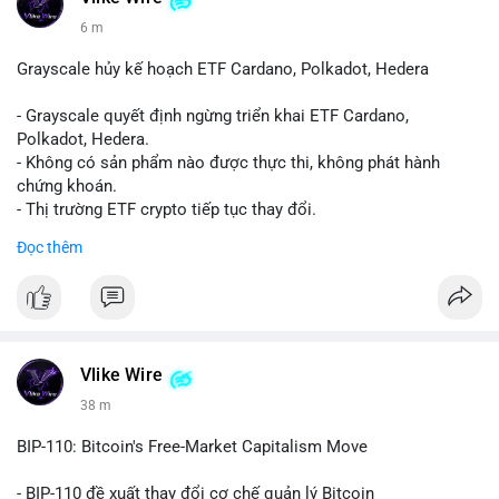
6 m
Grayscale hủy kế hoạch ETF Cardano, Polkadot, Hedera
- Grayscale quyết định ngừng triển khai ETF Cardano,
Polkadot, Hedera.
- Không có sản phẩm nào được thực thi, không phát hành
chứng khoán.
- Thị trường ETF crypto tiếp tục thay đổi.
#binancesquare
#cryptonews
#ada
#dot
#hbar
Đọc thêm
$ada $dot $hbar
#vlikevn
#titanbot
📰 Nguồn: CoinDesk
Vlike Wire
38 m
BIP-110: Bitcoin's Free-Market Capitalism Move
- BIP-110 đề xuất thay đổi cơ chế quản lý Bitcoin