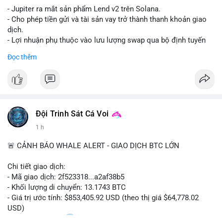
- Jupiter ra mắt sản phẩm Lend v2 trên Solana.
- Cho phép tiền gửi và tài sản vay trở thành thanh khoản giao
dịch.
- Lợi nhuận phụ thuộc vào lưu lượng swap qua bộ định tuyến
(router) của Jupiter.
Đọc thêm
- Tăng hiệu quả sử dụng vốn cho người dùng.
#solana
#jupiter
#sol
#defi
#binancesquare
$sol
Đội Trinh Sát Cá Voi
#vlikevn
#titanbot
1 h
📰 Nguồn: CoinDesk
🚨 CẢNH BÁO WHALE ALERT - GIAO DỊCH BTC LỚN
Chi tiết giao dịch:
- Mã giao dịch: 2f523318...a2af38b5
- Khối lượng di chuyển: 13.1743 BTC
- Giá trị ước tính: $853,405.92 USD (theo thị giá $64,778.02
USD)
- Thời gian: 14:20
2 2026-08-10 UTC