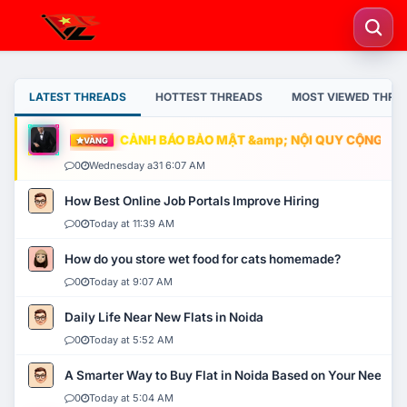
LATEST THREADS
HOTTEST THREADS
MOST VIEWED THRE
CẢNH BÁO BẢO MẬT &amp; NỘI QUY CỘNG ĐỒNG
VÀNG
0
Wednesday a31 6:07 AM
How Best Online Job Portals Improve Hiring
0
Today at 11:39 AM
How do you store wet food for cats homemade?
0
Today at 9:07 AM
Daily Life Near New Flats in Noida
0
Today at 5:52 AM
A Smarter Way to Buy Flat in Noida Based on Your Needs
0
Today at 5:04 AM