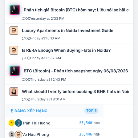
Phân tích giá Bitcoin (BTC) hôm nay: Liệu nỗi sợ hãi có mở 
0
Yesterday at 2:33 PM
Luxury Apartments in Noida Investment Guide
0
Friday a31 6:13 AM
Is RERA Enough When Buying Flats in Noida?
0
Friday a31 5:37 AM
BTC (Bitcoin) - Phân tích snapshot ngày 06/08/2026
0
Thursday a31 2:43 PM
What should I verify before booking 3 BHK flats in Noida?
0
Thursday a31 8:01 AM
BẢNG XẾP HẠNG
TOP 5
Trần Thị Hương
25,548
1
VNĐ
Võ Hữu Phong
25,446
2
VNĐ