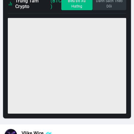
Trung Tâm
(BTC
Biểu Đồ Xu
Danh Sách Theo
Crypto
)
Hướng
Dõi
Vlike Wire