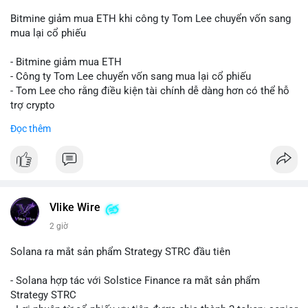
Bitmine giảm mua ETH khi công ty Tom Lee chuyển vốn sang
mua lại cổ phiếu
- Bitmine giảm mua ETH
- Công ty Tom Lee chuyển vốn sang mua lại cổ phiếu
- Tom Lee cho rằng điều kiện tài chính dễ dàng hơn có thể hỗ
trợ crypto
- CLARITY Act không đạt thăm dò trong Thượng viện trước kỳ
Đọc thêm
nghỉ tháng 8
#binancesquare
#cryptonews
#eth
$eth
Vlike Wire
#vlikevn
#titanbot
2 giờ
📰 Nguồn: CoinDesk
Solana ra mắt sản phẩm Strategy STRC đầu tiên
- Solana hợp tác với Solstice Finance ra mắt sản phẩm
Strategy STRC