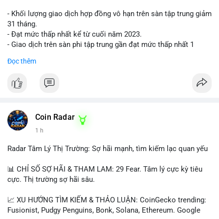
- Khối lượng giao dịch hợp đồng vô hạn trên sàn tập trung giảm
31 tháng.
- Đạt mức thấp nhất kể từ cuối năm 2023.
- Giao dịch trên sàn phi tập trung gần đạt mức thấp nhất 1
năm.
Đọc thêm
#binancesquare
#cryptonews
#cex
#futures
$btc $eth
#vlikevn
#titanbot
Coin Radar
1 h
📰 Nguồn: Cointelegraph
Radar Tâm Lý Thị Trường: Sợ hãi mạnh, tìm kiếm lạc quan yếu
📊 CHỈ SỐ SỢ HÃI & THAM LAM: 29 Fear. Tâm lý cực kỳ tiêu
cực. Thị trường sợ hãi sâu.
📈 XU HƯỚNG TÌM KIẾM & THẢO LUẬN: CoinGecko trending:
Fusionist, Pudgy Penguins, Bonk, Solana, Ethereum. Google