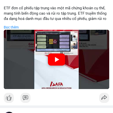
ETF đơn cổ phiếu tập trung vào một mã chứng khoán cụ thể,
mang tính biến động cao và rủi ro tập trung. ETF truyền thống
đa dạng hoá danh mục đầu tư qua nhiều cổ phiếu, giảm rủi ro
cụ thể. Sự khác biệt này ảnh hưởng đến chiến lược phân배 tài
Đọc thêm
sản và mức độ tiếp xúc với thị trường.
🎥 Xem video trực tiếp tại:
Nguồn: Tài chính & Kinh doanh