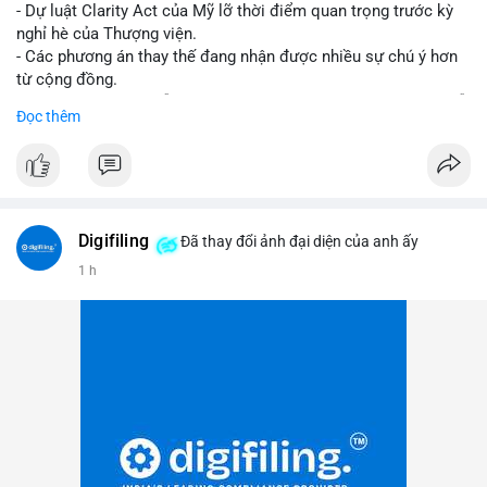
- Dự luật Clarity Act của Mỹ lỡ thời điểm quan trọng trước kỳ
nghỉ hè của Thượng viện.
- Các phương án thay thế đang nhận được nhiều sự chú ý hơn
từ cộng đồng.
- Thị trường crypto vẫn tiếp tục vận động bất chấp sự chậm trễ
Đọc thêm
về pháp lý.
#binancesquare
#cryptonews
#regulation
#uspolitics
$btc $eth
Digifiling
Đã thay đổi ảnh đại diện của anh ấy
#vlikevn
#titanbot
1 h
📰 Nguồn: CoinDesk