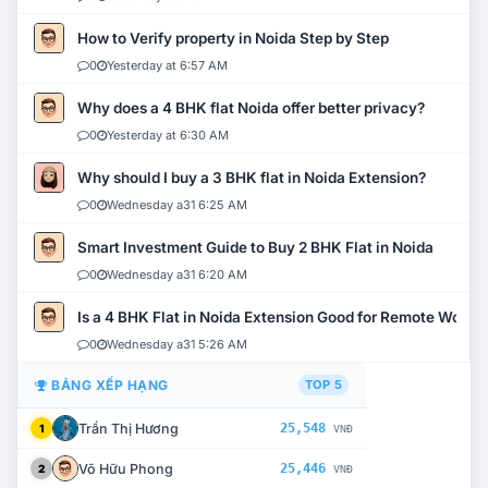
How to Verify property in Noida Step by Step
0
Yesterday at 6:57 AM
Why does a 4 BHK flat Noida offer better privacy?
0
Yesterday at 6:30 AM
Why should I buy a 3 BHK flat in Noida Extension?
0
Wednesday a31 6:25 AM
Smart Investment Guide to Buy 2 BHK Flat in Noida
0
Wednesday a31 6:20 AM
Is a 4 BHK Flat in Noida Extension Good for Remote Work?
0
Wednesday a31 5:26 AM
BẢNG XẾP HẠNG
TOP 5
Trần Thị Hương
25,548
1
VNĐ
Võ Hữu Phong
25,446
2
VNĐ