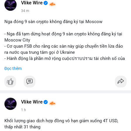
Vlike Wire
34 m
Nga đóng 9 sàn crypto không đăng ký tại Moscow
- Nga đã tạm dừng hoạt động 9 sàn crypto không đăng ký tại
Moscow City
- Cơ quan FSB cho rằng các sàn này giúp chuyển tiền lừa đảo
ra nước qua trung tâm gọi ở Ukraine
- Hành động là phần mở rộng cuộcปราบปราม tài chính số của
Nga
Đọc thêm
$btc $eth
#vlikevn
#titanbot
📰 Nguồn: Cointelegraph
Vlike Wire
1 h
Khối lượng giao dịch hợp đồng vô hạn giảm xuống 4T USD,
thấp nhất 31 tháng