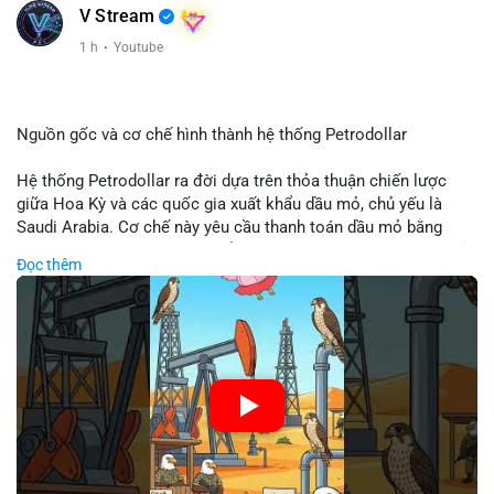
V Stream
Xem chi tiết các bài viết đầy đủ tại dòng thời gian của Vlike.vn!
1 h
·
Youtube
#clarityact
#bitcoinfutures
#whalealert
#wintermutesec
#fearandgreedindex
Nguồn gốc và cơ chế hình thành hệ thống Petrodollar
Hệ thống Petrodollar ra đời dựa trên thỏa thuận chiến lược
giữa Hoa Kỳ và các quốc gia xuất khẩu dầu mỏ, chủ yếu là
Saudi Arabia. Cơ chế này yêu cầu thanh toán dầu mỏ bằng
đồng USD, tạo ra nhu cầu khổng lồ và duy trì vị thế độc tôn của
Đọc thêm
đồng tiền này trong thương mại quốc tế. Sự thống trị của
Petrodollar đóng vai trò then chốt trong việc củng cố sức
mạnh tài chính Mỹ và ảnh hưởng trực tiếp đến dòng vốn toàn
cầu.
🎥 Xem video trực tiếp tại:
Nguồn: Cú Thông Thái