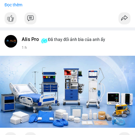
Trends Việt Nam: vietnam vs cambodia, cà phê, thành lộc, hồ
Đọc thêm
tiêu, vũ khí hạt nhân, đội tuyển Brasil, cúp U20 Châu Á.
LunarCrush trending: Ethereum, Solana, Taylor Swift, Tesla,
UFC 310, Premier League, Champions League, NCAA Football,
Dogecoin, LeBron James, Andreessen Horowitz, NFL,
Polkadot, Real Madrid, Beyoncé, Microsoft, UFC 311, Chainlink,
MrBeast, Google. Binance Square: nhiều post về lệnh long, lợi
Alis Pro
Đã thay đổi ảnh bìa của anh ấy
nhuận, $HFT/$SKYAI, $RIVER, $WLD, $ALLO, Top trader 30
1 h
ngày, POV Binancian, bình nước Binance, sân khấu, chia sẻ trải
nghiệm.
💬 DÒNG CHẢY TIN TỨC & TRUYỀN THÔNG: Telegram
CoinTelegraph: Saylor nói Bitcoin không cần rõ ràng, Mỹ cần
rõ ràng; CEX futures volume giảm xuống $4 tỷ trong tháng 7,
thấp nhất từ tháng 12/2023; Prophet Market ra mắt thị trường
dự đoán human vs AI; Trump nói crypto làเรื่อง lớn, người dùng
Bitcoin giảm áp lực cho đồng đô la; Thượng viện Mỹ đẩy lại bỏ
Clarity Act đến tháng 9. Telegram Binance: hỗ trợ trả os cổ tức
AAPL, IBM qua bStocks; MMT Trading Tournament lên tới 2
triệu voucher; Power Protocol Trading Competition; mở rộng
campagna airdrop USD1 đến 07/08/2026; hoàn thành tích hợp
MMT trên BNB Smart Chain. Tin tức gần đây: sau tang lễ