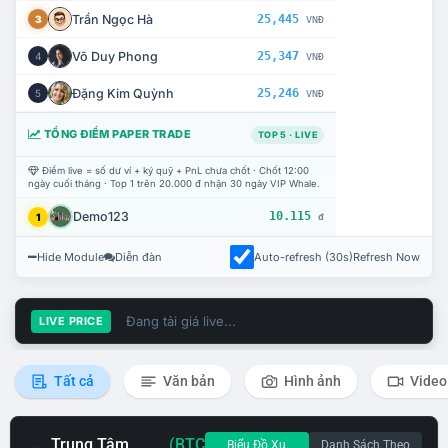
Trần Ngọc Hà
25,445
3
VNĐ
Võ Duy Phong
25,347
4
VNĐ
Đặng Kim Quỳnh
25,246
5
VNĐ
TỔNG ĐIỂM PAPER TRADE
TOP 5 · LIVE
Điểm live = số dư ví + ký quỹ + PnL chưa chốt · Chốt 12:00
ngày cuối tháng · Top 1 trên 20.000 đ nhận 30 ngày VIP Whale.
Demo123
10.115
1
đ
Hide Module
Diễn đàn
Auto-refresh (30s)
Refresh Now
Đang tải giá live...
LIVE PRICE
Tất cả
Văn bản
Hình ảnh
Video
Trung Tâm
(BTC
Biểu Đồ Xu
Danh Sách Theo