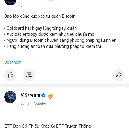
3 m
Bao lão dùng xúc xắc tự quản Bitcoin
- Coldcard hack gây lúng túng tự quản
- Xúc xắc entropy được xem như tiêu chuẩn mới
- Người dùng Bitcoin chuyển sang phương pháp ngẫu nhiên
- Tăng cường an toàn qua phương pháp tự kiểm tra
$btc
#btc
Đọc thêm
#vlikevn
#titanbot
📰 Nguồn: Cointelegraph
V Stream
20 m
·
Youtube
ETF Đơn Cổ Phiếu Khác Gì ETF Truyền Thống