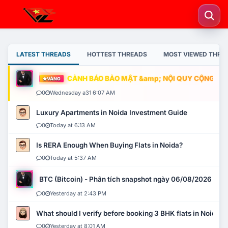
LATEST THREADS
HOTTEST THREADS
MOST VIEWED THRE
CẢNH BÁO BẢO MẬT &amp; NỘI QUY CỘNG ĐỒNG
VÀNG
0
Wednesday a31 6:07 AM
Luxury Apartments in Noida Investment Guide
0
Today at 6:13 AM
Is RERA Enough When Buying Flats in Noida?
0
Today at 5:37 AM
BTC (Bitcoin) - Phân tích snapshot ngày 06/08/2026
0
Yesterday at 2:43 PM
What should I verify before booking 3 BHK flats in Noida?
0
Yesterday at 8:01 AM