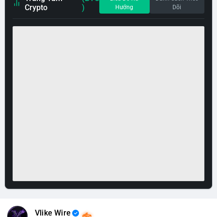
Crypto
)
Hướng
Dõi
Vlike Wire