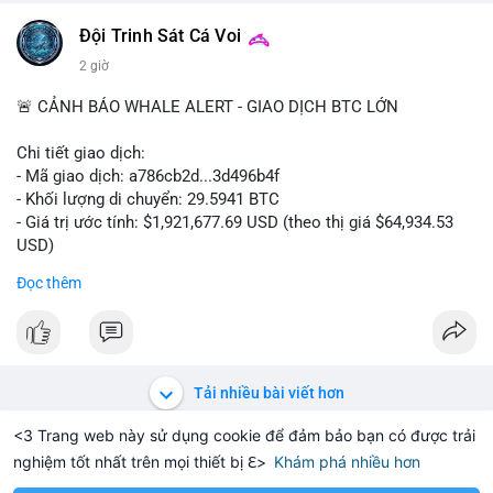
$btc
Đội Trinh Sát Cá Voi
#vlikevn
#titanbot
2 giờ
📰 Nguồn: Cointelegraph
🚨 CẢNH BÁO WHALE ALERT - GIAO DỊCH BTC LỚN
Chi tiết giao dịch:
- Mã giao dịch: a786cb2d...3d496b4f
- Khối lượng di chuyển: 29.5941 BTC
- Giá trị ước tính: $1,921,677.69 USD (theo thị giá $64,934.53
USD)
- Thời gian: 11:19:59 2026-08-07 UTC
Đọc thêm
Nhận định phân tích: Giao dịch gần 30 BTC trị giá gần 2 triệu
USD được thực hiện trong một khối chưa xác nhận cho thấy
dấu hiệu di chuyển vốn có chủ đích. Với khối lượng này, khả
năng cao cá voi đang tái phân bổ tài sản sang ví lạnh để tích
Tải nhiều bài viết hơn
trữ dài hạn, hoặc chuẩn bị thanh khoản cho các chiến lược
OTC. Việc chuyển thẳng ra khỏi sàn giao dịch làm giảm áp lực
<3 Trang web này sử dụng cookie để đảm bảo bạn có được trải
bán trực tiếp trên thị trường, tạo tâm lý tích cực cho nhà đầu
nghiệm tốt nhất trên mọi thiết bị ℇ>
Khám phá nhiều hơn
Solana
BNB
$1,929.44
$73.84
+1.70%
SOL
+1.22%
BNB
tư khi nguồn cung lưu hành được siết chặt. Tuy nhiên, nếu