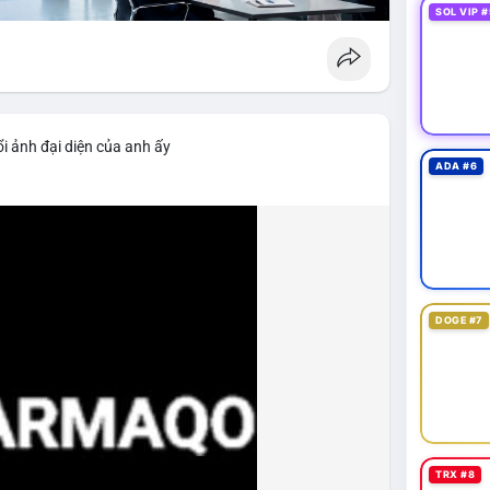
SOL VIP #
i ảnh đại diện của anh ấy
ADA #6
DOGE #7
TRX #8