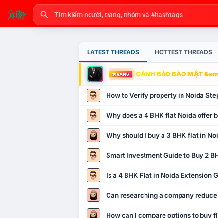
LATEST THREADS
HOTTEST THREADS
CẢNH BÁO BẢO MẬT &amp
VÀNG
How to Verify property in Noida Ste
Why does a 4 BHK flat Noida offer b
Why should I buy a 3 BHK flat in No
Smart Investment Guide to Buy 2 BH
Is a 4 BHK Flat in Noida Extension
Can researching a company reduce
How can I compare options to buy fl