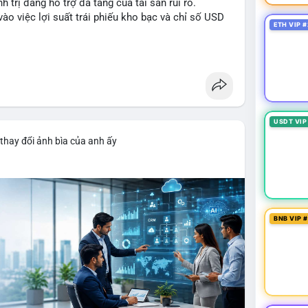
h trị đang hỗ trợ đà tăng của tài sản rủi ro.
ào việc lợi suất trái phiếu kho bạc và chỉ số USD
ETH VIP #
ancesquare
USDT VIP
thay đổi ảnh bìa của anh ấy
BNB VIP 