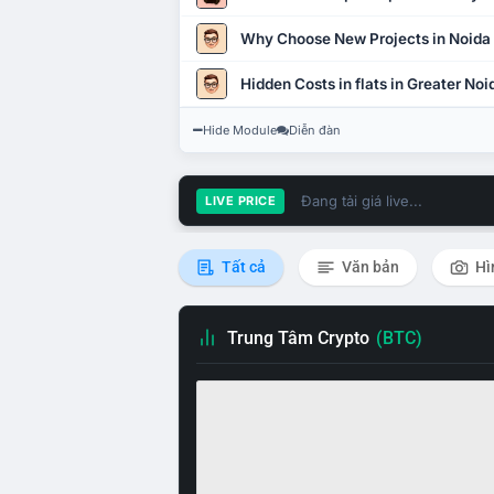
Why Choose New Projects in Noida
Hidden Costs in flats in Greater No
Hide Module
Diễn đàn
Đang tải giá live...
LIVE PRICE
Tất cả
Văn bản
Hì
Trung Tâm Crypto
(BTC)