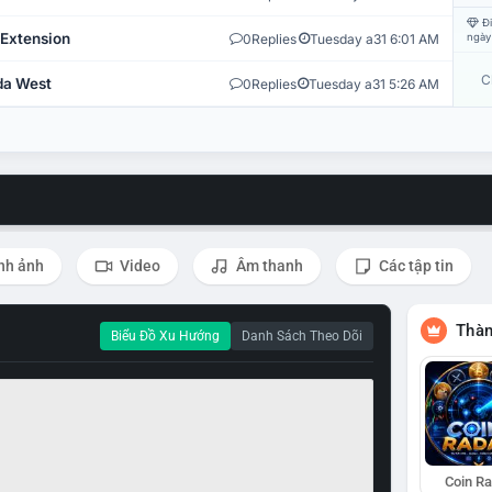
Đi
 Extension
0
Replies
Tuesday a31 6:01 AM
ngày
C
ida West
0
Replies
Tuesday a31 5:26 AM
nh ảnh
Video
Âm thanh
Các tập tin
Thàn
Biểu Đồ Xu Hướng
Danh Sách Theo Dõi
Coin R