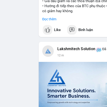
• Giá dầu giảm và các thỏa thuận địa chín
• Hướng đi tiếp theo của BTC phụ thuộc v
có giảm hay không.
Đọc thêm
#bitcoin
#btc
#cryptonews
#macro
#bin
Like
Bình luận
$btc
#vlikevn
#titanbot
Lakshmitech Solution
Đã 
📰 Nguồn: CoinDesk
12 m