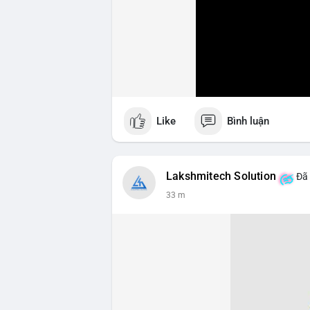
Like
Bình luận
Lakshmitech Solution
Đã 
33 m