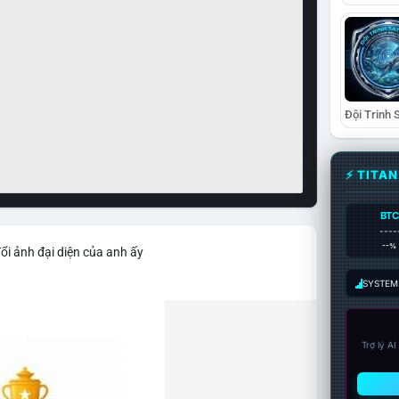
⚡ TITA
BTC
----
--%
ổi ảnh đại diện của anh ấy
SYSTEM:
Trợ lý A