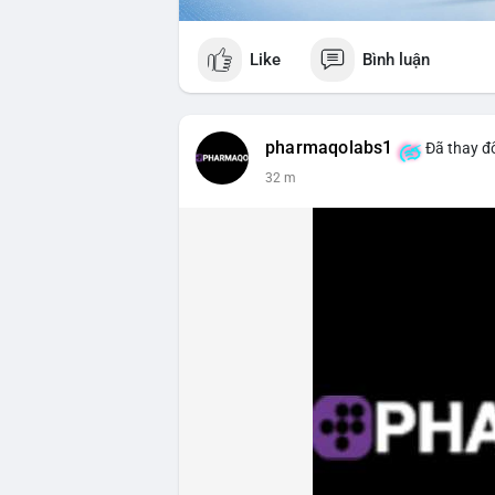
Like
Bình luận
pharmaqolabs1
Đã thay đổ
32 m