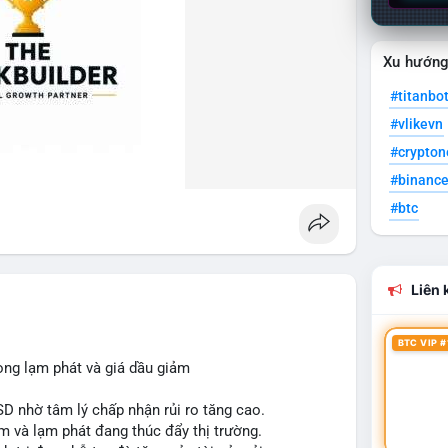
Xu hướn
#titanbo
#vlikevn
#crypto
#binanc
#btc
Liên k
BTC VIP #
ọng lạm phát và giá dầu giảm
SD nhờ tâm lý chấp nhận rủi ro tăng cao.
m và lạm phát đang thúc đẩy thị trường.