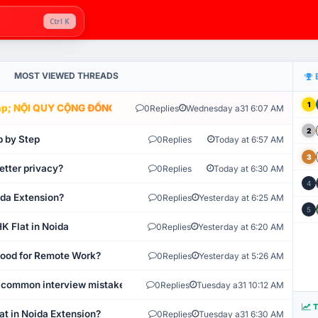
Ctrl K
MOST VIEWED THREADS
1
; NỘI QUY CỘNG ĐỒNG VLIKE.VN: HỆ THỐNG GIÁM SÁT TỰ ĐỘNG V
0
Replies
Wednesday a31 6:07 AM
2
p by Step
0
Replies
Today at 6:57 AM
3
etter privacy?
0
Replies
Today at 6:30 AM
4
ida Extension?
0
Replies
Yesterday at 6:25 AM
5
K Flat in Noida
0
Replies
Yesterday at 6:20 AM
 Good for Remote Work?
0
Replies
Yesterday at 5:26 AM
 common interview mistakes?
0
Replies
Tuesday a31 10:12 AM
T
at in Noida Extension?
0
Replies
Tuesday a31 6:30 AM