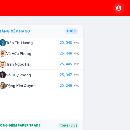
BẢNG XẾP HẠNG
TOP 5
Trần Thị Hương
25,548
VNĐ
À CHẾ TÀI XỬ LÝ VI PHẠM
Võ Hữu Phong
25,446
VNĐ
Trần Ngọc Hà
25,445
VNĐ
Võ Duy Phong
25,347
VNĐ
Đặng Kim Quỳnh
25,246
VNĐ
ỔNG ĐIỂM PAPER TRADE
TOP 5 · LIVE