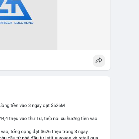
luồng tiền vào 3 ngày đạt $626M
44,4 triệu vào thứ Tư, tiếp nối xu hướng tiền vào
n vào, tổng cộng đạt $626 triệu trong 3 ngày.
hu cầu từ nhà đầu tư istituционал và retail qua