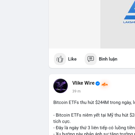
Like
Bình luận
Vlike Wire
39 m
Bitcoin ETFs thu hút $244M trong ngày, 
- Bitcoin ETFs niêm yết tại Mỹ thu hút $2
tích cực.
- Đây là ngày thứ 3 liên tiếp có luồng tiề
- Xu hướng này phản ánh sự tăng trưởng n