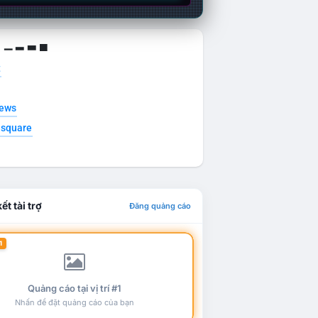
g ▁ ▂ ▃ ▄
t
news
esquare
ết tài trợ
Đăng quảng cáo
1
Quảng cáo tại vị trí #1
Nhấn để đặt quảng cáo của bạn