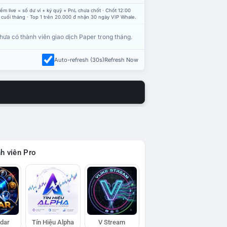
ểm live = số dư ví + ký quỹ + PnL chưa chốt · Chốt 12:00
 cuối tháng · Top 1 trên 20.000 đ nhận 30 ngày VIP Whale.
hưa có thành viên giao dịch Paper trong tháng.
Auto-refresh (30s)
Refresh Now
h viên Pro
adar
Tín Hiệu Alpha
V Stream