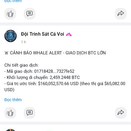
Đọc thêm
#binancesquare
#cryptonews
#coinsbuy
#trx
#eth
$trx $eth
#vlikevn
#titanbot
Đội Trinh Sát Cá Voi
📰 Nguồn: CoinDesk
1 h
🚨 CẢNH BÁO WHALE ALERT - GIAO DỊCH BTC LỚN
Chi tiết giao dịch:
- Mã giao dịch: 01718428...7327fe52
- Khối lượng di chuyển: 2,459.2448 BTC
- Giá trị ước tính: $160,052,570.66 USD (theo thị giá $65,082.00
USD)
- Thời gian: 12:19:48 2026-08-10 UTC
Đọc thêm
Nhận định phân tích:
Khối lượng 2,459 BTC tương đương hơn 160 triệu USD được
chuyển trong một giao dịch duy nhất cho thấy dấu hiệu hoạt
động của tổ chức lớn hoặc quỹ đầu tư. Với mức giá hiện tại,