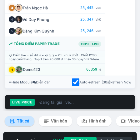
Trần Ngọc Hà
25,445
3
VNĐ
Võ Duy Phong
25,347
4
VNĐ
Đặng Kim Quỳnh
25,246
5
VNĐ
TỔNG ĐIỂM PAPER TRADE
TOP 5 · LIVE
Điểm live = số dư ví + ký quỹ + PnL chưa chốt · Chốt 12:00
ngày cuối tháng · Top 1 trên 20.000 đ nhận 30 ngày VIP Whale.
Demo123
6.359
1
đ
Hide Module
Diễn đàn
Auto-refresh (30s)
Refresh Now
Đang tải giá live...
LIVE PRICE
Tất cả
Văn bản
Hình ảnh
Video