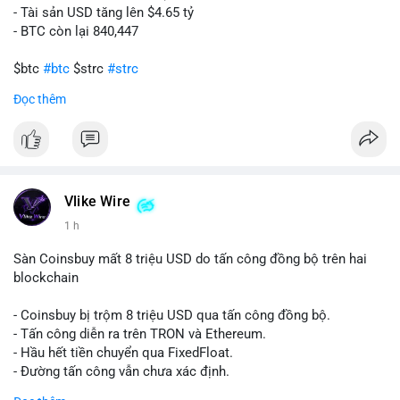
- Tài sản USD tăng lên $4.65 tỷ
- BTC còn lại 840,447
$btc
#btc
$strc
#strc
Đọc thêm
#vlikevn
#titanbot
📰 Nguồn: Cointelegraph
Vlike Wire
1 h
Sàn Coinsbuy mất 8 triệu USD do tấn công đồng bộ trên hai
blockchain
- Coinsbuy bị trộm 8 triệu USD qua tấn công đồng bộ.
- Tấn công diễn ra trên TRON và Ethereum.
- Hầu hết tiền chuyển qua FixedFloat.
- Đường tấn công vẫn chưa xác định.