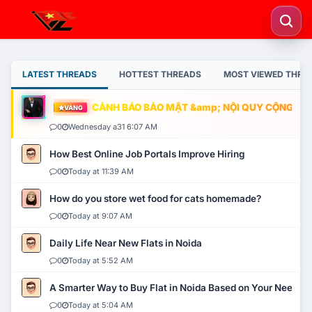
LATEST THREADS
HOTTEST THREADS
MOST VIEWED THRE
CẢNH BÁO BẢO MẬT &amp; NỘI QUY CỘNG ĐỒNG
VÀNG
0
Wednesday a31 6:07 AM
How Best Online Job Portals Improve Hiring
0
Today at 11:39 AM
How do you store wet food for cats homemade?
0
Today at 9:07 AM
Daily Life Near New Flats in Noida
0
Today at 5:52 AM
A Smarter Way to Buy Flat in Noida Based on Your Needs
0
Today at 5:04 AM