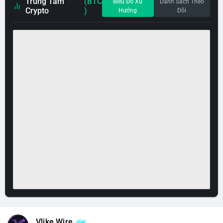
Trung Tâm
(BTC
Biểu Đồ Xu
Danh Sách Theo
Crypto
)
Hướng
Dõi
Vlike Wire