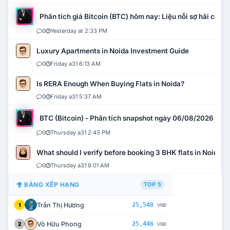
Phân tích giá Bitcoin (BTC) hôm nay: Liệu nỗi sợ hãi có mở 
0
Yesterday at 2:33 PM
Luxury Apartments in Noida Investment Guide
0
Friday a31 6:13 AM
Is RERA Enough When Buying Flats in Noida?
0
Friday a31 5:37 AM
BTC (Bitcoin) - Phân tích snapshot ngày 06/08/2026
0
Thursday a31 2:43 PM
What should I verify before booking 3 BHK flats in Noida?
0
Thursday a31 8:01 AM
BẢNG XẾP HẠNG
TOP 5
Trần Thị Hương
25,548
1
VNĐ
Võ Hữu Phong
25,446
2
VNĐ