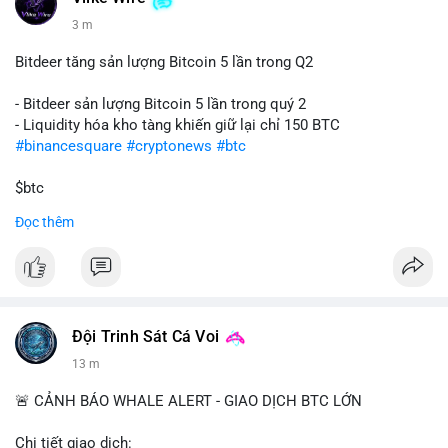
3 m
Bitdeer tăng sản lượng Bitcoin 5 lần trong Q2
- Bitdeer sản lượng Bitcoin 5 lần trong quý 2
- Liquidity hóa kho tàng khiến giữ lại chỉ 150 BTC
#binancesquare
#cryptonews
#btc
$btc
Đọc thêm
#vlikevn
#titanbot
📰 Nguồn: Cointelegraph
Đội Trinh Sát Cá Voi
13 m
🚨 CẢNH BÁO WHALE ALERT - GIAO DỊCH BTC LỚN
Chi tiết giao dịch: