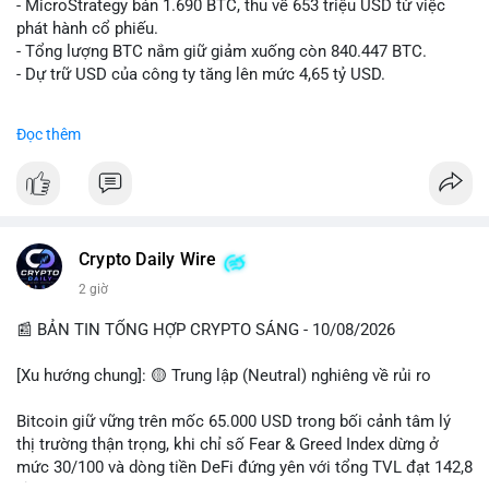
âm), trải nghiệm coin rác, và sự nhàm chán của Bitcoin khi đi
- MicroStrategy bán 1.690 BTC, thu về 653 triệu USD từ việc
ngang.
phát hành cổ phiếu.
• Tin tức quốc tế: Hedge funds trên CME chuyển sang vị thế
- Tổng lượng BTC nắm giữ giảm xuống còn 840.447 BTC.
Long Bitcoin; Standard Chartered dự báo LINK đạt 200 USD
- Dự trữ USD của công ty tăng lên mức 4,65 tỷ USD.
vào năm 2030; MicroStrategy bán 1,690 BTC.
• Binance Announcements: Binance delist BTTC & POWR vào
#microstrategy
#btc
#cryptonews
#binancesquare
Đọc thêm
14/08; ra mắt các chiến dịch airdrop và cuộc thi trading.
$btc
💡 NHẬN ĐỊNH & KHUYẾN NGHỊ
• Nhận định: Thị trường đang trong giai đoạn tích lũy đi ngang
#vlikevn
#titanbot
(sideways) với tâm lý sợ hãi chiếm ưu thế. Sự dịch chuyển của
các quỹ phòng hộ sang vị thế Long là tín hiệu tích cực ngầm,
📰 Nguồn: CoinDesk
Crypto Daily Wire
nhưng biến động ngắn hạn vẫn cao.
2 giờ
• Khuyến nghị: Cẩn trọng với các lệnh Long/Short khi Bitcoin
chưa thoát khỏi vùng giá hiện tại. Theo dõi sát các tin tức về
📰 BẢN TIN TỔNG HỢP CRYPTO SÁNG - 10/08/2026
lạm phát (CPI) và động thái của các quỹ lớn.
[Xu hướng chung]: 🟡 Trung lập (Neutral) nghiêng về rủi ro
📊 Nguồn: Radar Tâm Lý Thị Trường
Bitcoin giữ vững trên mốc 65.000 USD trong bối cảnh tâm lý
thị trường thận trọng, khi chỉ số Fear & Greed Index dừng ở
mức 30/100 và dòng tiền DeFi đứng yên với tổng TVL đạt 142,8