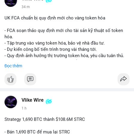
34 m
UK FCA chuẩn bị quy định mới cho vàng token hóa
- FCA soạn thảo quy định mới cho tài sản kỹ thuật số token
hóa.
- Tập trung vào vàng token hóa, bảo vệ nhà đầu tư.
- Dự kiến công bố tiến trình trong vài tháng tới.
- Quy định ảnh hưởng thị trường token hóa, yêu cầu tuân thủ.
- Nhà đầu tư, doanh nghiệp cần chuẩn bị.
Đọc thêm
#binancesquare
#cryptonews
#tokenizedgold
#fca
#ukregulation
$btc $eth
#vlikevn
#titanbot
Vlike Wire
1 h
📰 Nguồn: CoinDesk
Strategy 1,690 BTC thành $108.6M STRC
- Bán 1,690 BTC để mua lại STRC