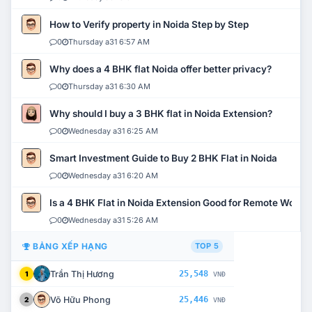
How to Verify property in Noida Step by Step
0
Thursday a31 6:57 AM
Why does a 4 BHK flat Noida offer better privacy?
0
Thursday a31 6:30 AM
Why should I buy a 3 BHK flat in Noida Extension?
0
Wednesday a31 6:25 AM
Smart Investment Guide to Buy 2 BHK Flat in Noida
0
Wednesday a31 6:20 AM
Is a 4 BHK Flat in Noida Extension Good for Remote Work?
0
Wednesday a31 5:26 AM
BẢNG XẾP HẠNG
TOP 5
Trần Thị Hương
25,548
1
VNĐ
Võ Hữu Phong
25,446
2
VNĐ