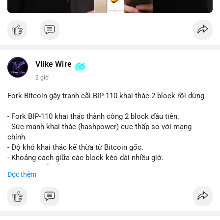
Vlike Wire
2 giờ
Fork Bitcoin gây tranh cãi BIP-110 khai thác 2 block rồi dừng
- Fork BIP-110 khai thác thành công 2 block đầu tiên.
- Sức mạnh khai thác (hashpower) cực thấp so với mạng
chính.
- Độ khó khai thác kế thừa từ Bitcoin gốc.
- Khoảng cách giữa các block kéo dài nhiều giờ.
- Cả hai chuỗi vẫn chấp nhận cùng một giao dịch.
Đọc thêm
#bitcoin
#btc
#cryptonews
#blockchain
#bip110
$btc