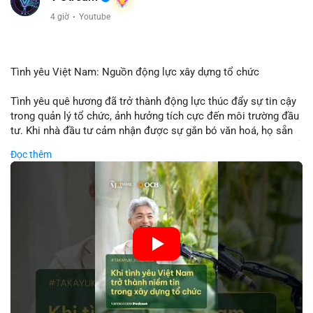
4 giờ
·
Youtube
Tình yêu Việt Nam: Nguồn động lực xây dựng tổ chức
Tình yêu quê hương đã trở thành động lực thúc đẩy sự tin cậy
trong quản lý tổ chức, ảnh hưởng tích cực đến môi trường đầu
tư. Khi nhà đầu tư cảm nhận được sự gắn bó văn hoá, họ sẵn
sàng đầu tư dài hạn vào các doanh nghiệp nội địa, bao gồm cả
Đọc thêm
các công ty blockchain và tiền mã hoá. Sự tăng cường niềm
tin này giúp giảm rủi ro thị trường, cải thiện chi phí vốn và thúc
đẩy sự phát triển bền vững của ngành công nghệ tài chính. Các
nhà quản lý cần khai thác tinh thần này để xây dựng chiến lược
phát triển bền vững và thu hút vốn đầu tư.
🎥 Xem video trực tiếp tại:
Nguồn: VIETSUCCESS