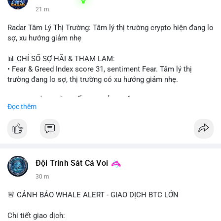
21 m
Radar Tâm Lý Thị Trường: Tâm lý thị trường crypto hiện đang lo
sợ, xu hướng giảm nhẹ
📊 CHỈ SỐ SỢ HÃI & THAM LAM:
• Fear & Greed Index score 31, sentiment Fear. Tâm lý thị
trường đang lo sợ, thị trường có xu hướng giảm nhẹ.
📈 XU HƯỚNG TÌM KIẾM & THẢO LUẬN:
Đọc thêm
• CoinGecko trending coins: Tutorial, Pudgy Penguins, IoTeX,
Solana, Pons, OVERTAKE, Monad.
• LunarCrush trending topics: Ethereum, Solana, Dogecoin,
Chainlink, Tesla, UFC 310, Premier League, Microsoft.
• Google Trends Vietnam: topics unrelated to crypto, low
crypto interest.
Đội Trinh Sát Cá Voi
30 m
💬 DÒNG CHẢY TIN TỨC & TRUYỀN THÔNG:
• Telegram CoinTelegraph: xAI release, Cloudflare Kitesurf, EU
🚨 CẢNH BÁO WHALE ALERT - GIAO DỊCH BTC LỚN
MiCA plan, Circle USDC deal, Crypto worst performer 2026.
• Binance announcements: Apple/IBM dividend via bStocks,
Chi tiết giao dịch: