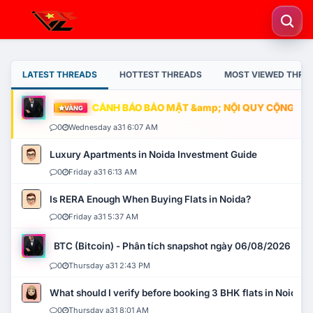
LATEST THREADS
HOTTEST THREADS
MOST VIEWED THRE
CẢNH BÁO BẢO MẬT &amp; NỘI QUY CỘNG ĐỒNG
VÀNG
0
Wednesday a31 6:07 AM
Luxury Apartments in Noida Investment Guide
0
Friday a31 6:13 AM
Is RERA Enough When Buying Flats in Noida?
0
Friday a31 5:37 AM
BTC (Bitcoin) - Phân tích snapshot ngày 06/08/2026
0
Thursday a31 2:43 PM
What should I verify before booking 3 BHK flats in Noida?
0
Thursday a31 8:01 AM