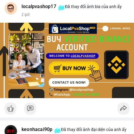
#vlikevn
#titanbot
localpvashop17
Đã thay đổi ảnh bìa của anh ấy
2 giờ
📰 Nguồn: CoinDesk
keonhacai90p
Đã thay đổi ảnh đại diện của anh ấy