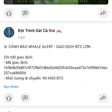
Đội Trinh Sát Cá Voi
4 giờ
🚨 CẢNH BÁO WHALE ALERT - GIAO DỊCH BTC LỚN
Chi tiết giao dịch:
- Mã giao dịch:
165b4b39d87c9f729b01db6d2e8d25fcb35caad72e7ef90667ebc
257ca68685d
- Khối lượng di chuyển: 90.9453 BTC
- Giá trị ước tính: $5,896,958.66 USD (theo thị giá $64,840.69
Đọc thêm
USD)
- Thời gian: 02:19:41 2026-08-09 UTC
Nhận định hành vi: Khối lượng gần 91 BTC, tương đương gần 6