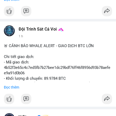
#binancesquare
#cryptonews
#btcpay
#lightningnetwork
#btc
$btc
#vlikevn
#titanbot
Đội Trinh Sát Cá Voi
📰 Nguồn: Cointelegraph
1 h
🚨 CẢNH BÁO WHALE ALERT - GIAO DỊCH BTC LỚN
Chi tiết giao dịch:
- Mã giao dịch:
4b52f3e65c4c7ed5fb7b27bee1dc29bdf76ff46f8956d93b78aefe
e9a91d0b06
- Khối lượng di chuyển: 89.9784 BTC
- Giá trị ước tính: $5,829,343.55 USD (theo thị giá $64,786.00
Đọc thêm
USD)
- Thời gian: 05:19:59 2026-08-09 UTC
Nhận định phân tích: Khối lượng gần 90 BTC tương đương 5.8
triệu USD được phát hiện trong mempool chưa xác nhận. Quy