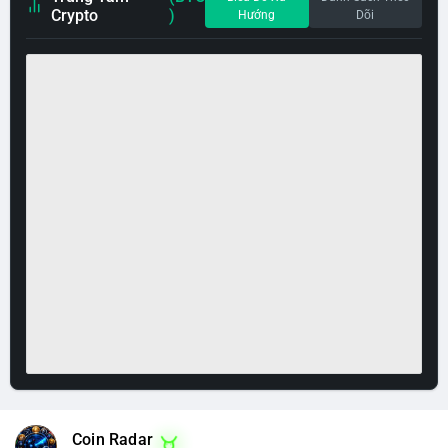
Crypto
)
Hướng
Dõi
Coin Radar