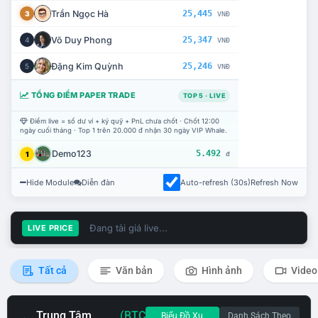
Trần Ngọc Hà
25,445
3
VNĐ
Võ Duy Phong
25,347
4
VNĐ
Đặng Kim Quỳnh
25,246
5
VNĐ
TỔNG ĐIỂM PAPER TRADE
TOP 5 · LIVE
Điểm live = số dư ví + ký quỹ + PnL chưa chốt · Chốt 12:00
ngày cuối tháng · Top 1 trên 20.000 đ nhận 30 ngày VIP Whale.
Demo123
5.492
1
đ
Hide Module
Diễn đàn
Auto-refresh (30s)
Refresh Now
Đang tải giá live...
LIVE PRICE
Tất cả
Văn bản
Hình ảnh
Video
Trung Tâm
(BTC
Biểu Đồ Xu
Danh Sách Theo