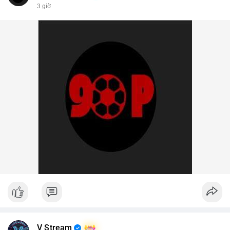
3 giờ
V Stream