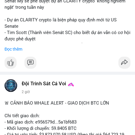
Senát Mỹ sẽ phê duyệt dự án CLARITY crypto 'không nghiêm
ngặt' trong tuần này
- Dự án CLARITY crypto là biện pháp quy định mới từ US
Senate
- Tim Scott (Thành viên Senát SC) cho biết dự án vẫn có cơ hội
được phê duyệt
- Bài toán chính là thời gian hạn chế để đưa dự án vào lịch
Đọc thêm
trình
- Có thể ảnh hưởng đến môi trường quy định crypto tại Mỹ
$btc $eth
#vlikevn
#titanbot
Đội Trinh Sát Cá Voi
2 giờ
📰 Nguồn: Cointelegraph
🚨 CẢNH BÁO WHALE ALERT - GIAO DỊCH BTC LỚN
Chi tiết giao dịch:
- Mã giao dịch: e956579d...5a1bf683
- Khối lượng di chuyển: 59.8405 BTC
- Giá trị ước tính: $3,873,070.58 USD (theo thị giá $64,723.19