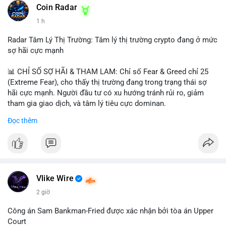
khoản mỏng.
Coin Radar
📰 Nguồn: CoinDesk
1 h
#25dot8btc
#dichuyen1_66trieuusd
#khangcu64556
#whalebtc
#theodoidongtien
Radar Tâm Lý Thị Trường: Tâm lý thị trường crypto đang ở mức
sợ hãi cực mạnh
📊 CHỈ SỐ SỢ HÃI & THAM LAM: Chỉ số Fear & Greed chỉ 25
(Extreme Fear), cho thấy thị trường đang trong trạng thái sợ
hãi cực mạnh. Người đầu tư có xu hướng tránh rủi ro, giảm
tham gia giao dịch, và tâm lý tiêu cực dominan.
Đọc thêm
📈 XU HƯỚNG TÌM KIẾM & THẢO LUẬN: Coin được tìm kiếm
nhiều nhất trên CoinGecko là Cash Cat (CASHCAT), Bitcoin
(BTC), Sui (SUI), Pudgy Penguins (PENGU). Trên Google Trends
Việt Nam, từ khóa như 'con riêng', 'phạm nhật minh anh' và 'tô
lâm' được nhắc đến nhiều, có thể phản ánh sự quan tâm đến
các chủ đề không liên quan trực tiếp đến crypto.
Vlike Wire
2 giờ
💬 DÒNG CHẢY TIN TỨC & TRUYỀN THÔNG: Các bài đăng
trên Binance Square tập trung vào chiến lược trading, lệnh kẹp,
Công án Sam Bankman-Fried được xác nhận bởi tòa án Upper
và cập nhật về sự kiện như 'Lãi lỗ chưa ghi nhận'. Trên
Court