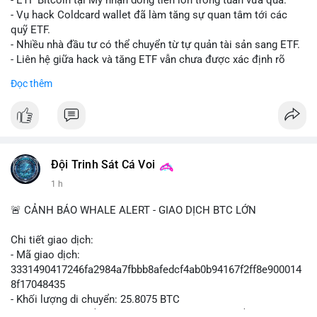
- ETF Bitcoin tại Mỹ nhận dòng tiền lớn trong tuần vừa qua.
- Tòa án Nga công nhận crypto là tài sản pháp lý, thiết lập tiền
- Vụ hack Coldcard wallet đã làm tăng sự quan tâm tới các
lệ cho các vụ án hình sự và dân sự.
quỹ ETF.
- Trump hy vọng ký luật cơ cấu thị trường crypto sớm, dù vẫn
- Nhiều nhà đầu tư có thể chuyển từ tự quản tài sản sang ETF.
còn rào cản pháp lý.
- Liên hệ giữa hack và tăng ETF vẫn chưa được xác định rõ
- Saga’s EVM blockchain ngừng hoạt động sau vụ hack 7 M$,
ràng.
Đọc thêm
tiền trộm được chuyển sang Ethereum.
- Steak ’n Shake triển khai chương trình thưởng Bitcoin cho
#binancesquare
#cryptonews
#btc
#etf
nhân viên, cho phép nhận phần lương bằng BTC.
$btc
#binancesquare
#cryptonews
#btc
#eth
#sol
#xrp
#cc
#sky
#sand
#skr
#dvt
#vlikevn
#titanbot
Đội Trinh Sát Cá Voi
1 h
$btc $eth $sol $xrp $cc $sky $sand $skr $dvt
📰 Nguồn: Cointelegraph
🚨 CẢNH BÁO WHALE ALERT - GIAO DỊCH BTC LỚN
#vlikevn
#titanbot
Chi tiết giao dịch:
📰 Nguồn: Decrypt
- Mã giao dịch:
3331490417246fa2984a7fbbb8afedcf4ab0b94167f2ff8e900014
8f17048435
- Khối lượng di chuyển: 25.8075 BTC
- Giá trị ước tính: $1,666,026.81 USD (theo thị giá $64,556.01