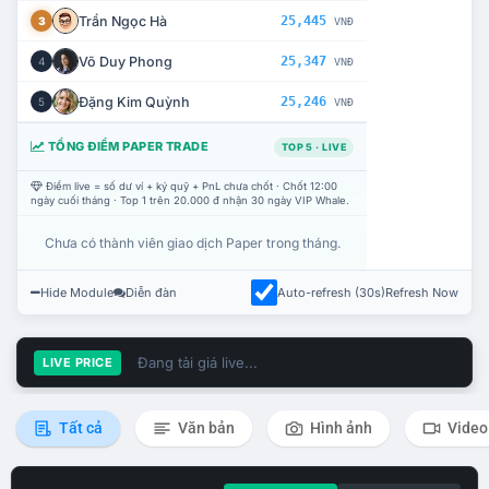
Trần Ngọc Hà
25,445
3
VNĐ
Võ Duy Phong
25,347
4
VNĐ
Đặng Kim Quỳnh
25,246
5
VNĐ
TỔNG ĐIỂM PAPER TRADE
TOP 5 · LIVE
Điểm live = số dư ví + ký quỹ + PnL chưa chốt · Chốt 12:00
ngày cuối tháng · Top 1 trên 20.000 đ nhận 30 ngày VIP Whale.
Chưa có thành viên giao dịch Paper trong tháng.
Hide Module
Diễn đàn
Auto-refresh (30s)
Refresh Now
Đang tải giá live...
LIVE PRICE
Tất cả
Văn bản
Hình ảnh
Video