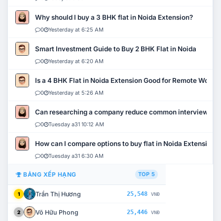
Why should I buy a 3 BHK flat in Noida Extension?
0
Yesterday at 6:25 AM
Smart Investment Guide to Buy 2 BHK Flat in Noida
0
Yesterday at 6:20 AM
Is a 4 BHK Flat in Noida Extension Good for Remote Work?
0
Yesterday at 5:26 AM
Can researching a company reduce common interview mi
0
Tuesday a31 10:12 AM
How can I compare options to buy flat in Noida Extension?
0
Tuesday a31 6:30 AM
BẢNG XẾP HẠNG
TOP 5
Trần Thị Hương
25,548
1
VNĐ
Võ Hữu Phong
25,446
2
VNĐ