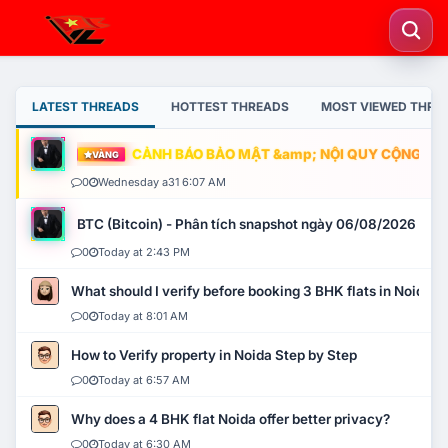
LATEST THREADS
HOTTEST THREADS
MOST VIEWED THRE
CẢNH BÁO BẢO MẬT &amp; NỘI QUY CỘNG ĐỒNG
VÀNG
0
Wednesday a31 6:07 AM
BTC (Bitcoin) - Phân tích snapshot ngày 06/08/2026
0
Today at 2:43 PM
What should I verify before booking 3 BHK flats in Noida?
0
Today at 8:01 AM
How to Verify property in Noida Step by Step
0
Today at 6:57 AM
Why does a 4 BHK flat Noida offer better privacy?
0
Today at 6:30 AM