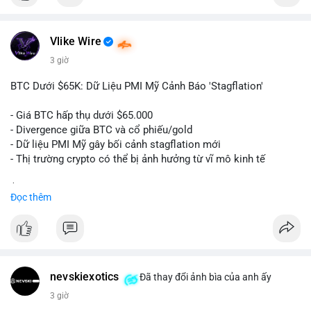
$btc
Vlike Wire
#vlikevn
#titanbot
3 giờ
📰 Nguồn: Cointelegraph
BTC Dưới $65K: Dữ Liệu PMI Mỹ Cảnh Báo 'Stagflation'
- Giá BTC hấp thụ dưới $65.000
- Divergence giữa BTC và cổ phiếu/gold
- Dữ liệu PMI Mỹ gây bối cảnh stagflation mới
- Thị trường crypto có thể bị ảnh hưởng từ vĩ mô kinh tế
$btc
#btc
Đọc thêm
#vlikevn
#titanbot
📰 Nguồn: Cointelegraph
nevskiexotics
Đã thay đổi ảnh bìa của anh ấy
3 giờ