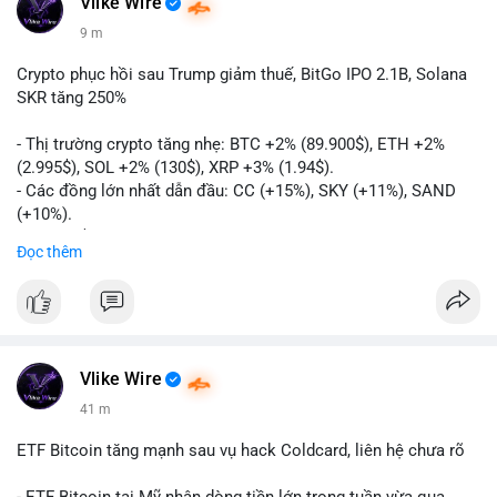
Vlike Wire
9 m
Crypto phục hồi sau Trump giảm thuế, BitGo IPO 2.1B, Solana
SKR tăng 250%
- Thị trường crypto tăng nhẹ: BTC +2% (89.900$), ETH +2%
(2.995$), SOL +2% (130$), XRP +3% (1.94$).
- Các đồng lớn nhất dẫn đầu: CC (+15%), SKY (+11%), SAND
(+10%).
- Gần 1 B$ liquidations khi Bitcoin phục hồi sau tín hiệu Trump
Đọc thêm
hủy bỏ lệnh thuế EU.
- Vitalik Buterin đề xuất staking DVT để tăng cường bảo mật
và phân quyền Ethereum.
- BitGo công bố IPO 18$/cổ phiếu, định giá 2.1 B$.
- Thượng viện Mỹ tiến hành dự thảo Clarity Act, mặc dù chưa
có sự đồng thuận hai đảng.
Vlike Wire
- Newrez xem xét Bitcoin và Ethereum trong việc xác định đủ
41 m
điều kiện vay mua nhà, áp dụng giá trị giảm để bù đắp biến
động.
ETF Bitcoin tăng mạnh sau vụ hack Coldcard, liên hệ chưa rõ
- Cơ quan quản lý Hồng Kông bắt đầu cấp giấy phép stablecoin
theo khung mới nghiêm ngặt.