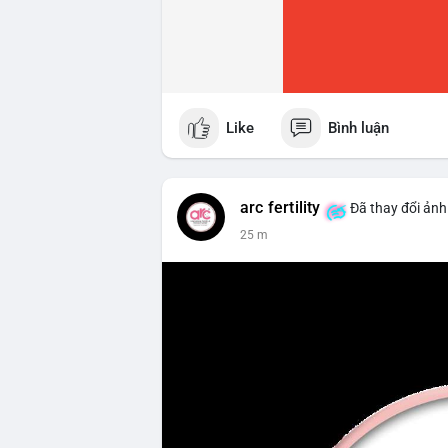
Like
Bình luận
arc fertility
Đã thay đổi ảnh
25 m