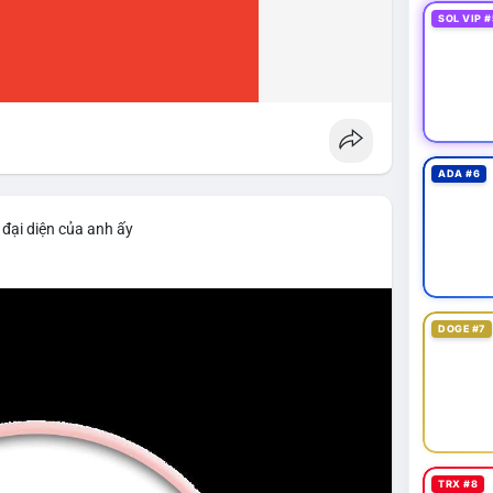
SOL VIP #
ADA #6
 đại diện của anh ấy
DOGE #7
TRX #8