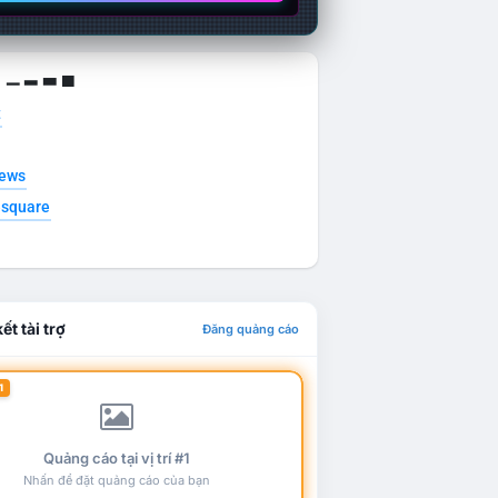
g ▁ ▂ ▃ ▄
t
news
esquare
ết tài trợ
Đăng quảng cáo
1
Quảng cáo tại vị trí #1
Nhấn để đặt quảng cáo của bạn