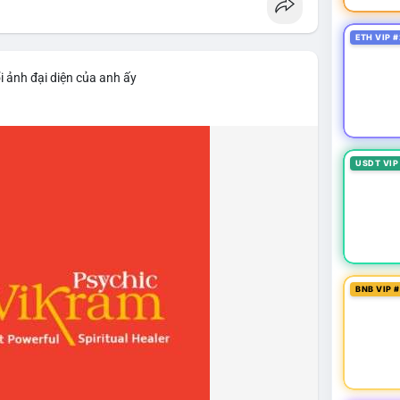
ETH VIP #
i ảnh đại diện của anh ấy
USDT VIP
BNB VIP 