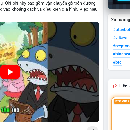
hụ. Chi phí này bao gồm vận chuyển gỗ trên đường
c vào khoảng cách và điều kiện địa hình. Việc hiểu
iệp tối ưu hoá chuỗi cung ứng và kiểm soát lợi
Xu hướn
#titanbo
#vlikevn
#crypto
#binanc
#btc
Liên k
BTC VIP #