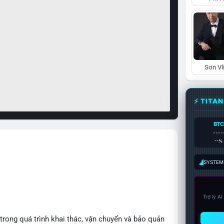
Sơn Vl
⚡ TITA
BTC
----
--%
SYSTEM:
Trợ lý A
 trong quá trình khai thác, vận chuyển và bảo quản