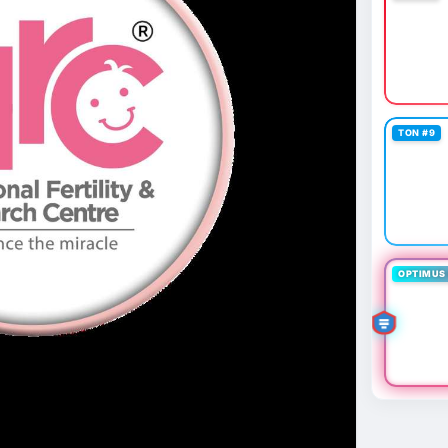
TON #9
OPTIMUS 