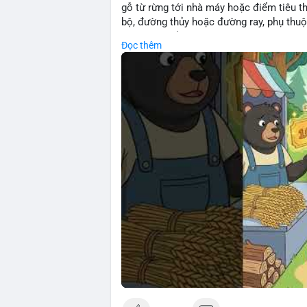
gỗ từ rừng tới nhà máy hoặc điểm tiêu t
bộ, đường thủy hoặc đường ray, phụ thuộ
rõ chi phí đẩy giúp doanh nghiệp lâm ngh
Đọc thêm
nhuận.
🎥 Xem video trực tiếp tại:
Nguồn: Cú Thông Thái