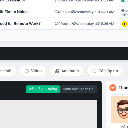
ida Extension?
0
Replies
Wednesday a31 6:25 AM
T
Đi
K Flat in Noida
0
Replies
Wednesday a31 6:20 AM
ngày
 Good for Remote Work?
0
Replies
Wednesday a31 5:26 AM
1
nh ảnh
Video
Âm thanh
Các tập tin
Thàn
Biểu Đồ Xu Hướng
Danh Sách Theo Dõi
Phí 