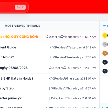
Ctrl K
MOST VIEWED THREADS
1
; NỘI QUY CỘNG ĐỒNG VLIKE.VN: HỆ THỐNG GIÁM SÁT TỰ ĐỘNG V
0
Replies
Wednesday a31 6:07 AM
2
ment Guide
0
Replies
Yesterday at 6:13 AM
3
in Noida?
0
Replies
Yesterday at 5:37 AM
4
t ngày 06/08/2026
0
Replies
Thursday a31 2:43 PM
5
 3 BHK flats in Noida?
0
Replies
Thursday a31 8:01 AM
p by Step
0
Replies
Thursday a31 6:57 AM
etter privacy?
0
Replies
Thursday a31 6:30 AM