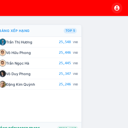
BẢNG XẾP HẠNG
TOP 5
Trần Thị Hương
25,548
VNĐ
À CHẾ TÀI XỬ LÝ VI PHẠM
Võ Hữu Phong
25,446
VNĐ
Trần Ngọc Hà
25,445
VNĐ
Võ Duy Phong
25,347
VNĐ
Đặng Kim Quỳnh
25,246
VNĐ