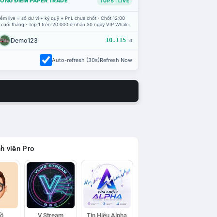
ỔNG ĐIỂM PAPER TRADE
TOP 5 · LIVE
ểm live = số dư ví + ký quỹ + PnL chưa chốt · Chốt 12:00
 cuối tháng · Top 1 trên 20.000 đ nhận 30 ngày VIP Whale.
Demo123
10.115
đ
Auto-refresh (30s)
Refresh Now
h viên Pro
Hồ
V Stream
Tín Hiệu Alpha