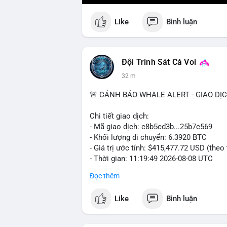
Like
Bình luận
Đội Trinh Sát Cá Voi
32 m
🚨 CẢNH BÁO WHALE ALERT - GIAO DỊ
Chi tiết giao dịch:
- Mã giao dịch: c8b5cd3b...25b7c569
- Khối lượng di chuyển: 6.3920 BTC
- Giá trị ước tính: $415,477.72 USD (theo
- Thời gian: 11:19:49 2026-08-08 UTC
Đọc thêm
Nhận định phân tích: Giao dịch 6.3920 B
mempool, mức chuyển động trung bình lớ
Like
Bình luận
ánh sự dịch chuyển dòng tiền có chủ đích
tài sản giữa các ví nóng hoặc chuẩn bị 
dòng tiền tiếp tục đổ về sàn tập trung tr