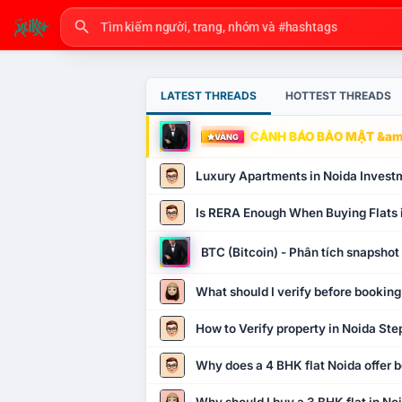
LATEST THREADS
HOTTEST THREADS
CẢNH BÁO BẢO MẬT &amp
VÀNG
Luxury Apartments in Noida Invest
Is RERA Enough When Buying Flats 
BTC (Bitcoin) - Phân tích snapsho
What should I verify before booking
How to Verify property in Noida Ste
Why does a 4 BHK flat Noida offer b