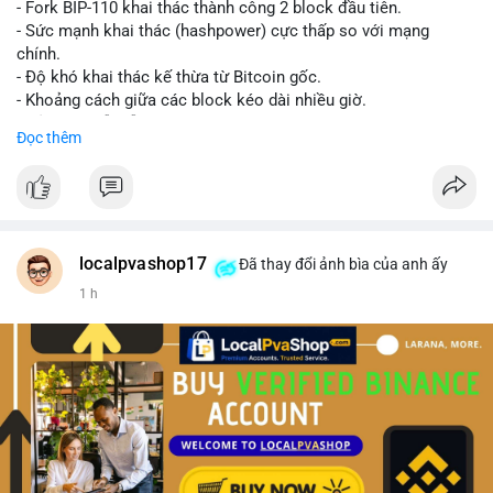
- Fork BIP-110 khai thác thành công 2 block đầu tiên.
- Sức mạnh khai thác (hashpower) cực thấp so với mạng
chính.
- Độ khó khai thác kế thừa từ Bitcoin gốc.
- Khoảng cách giữa các block kéo dài nhiều giờ.
- Cả hai chuỗi vẫn chấp nhận cùng một giao dịch.
Đọc thêm
#bitcoin
#btc
#cryptonews
#blockchain
#bip110
$btc
#vlikevn
#titanbot
localpvashop17
Đã thay đổi ảnh bìa của anh ấy
1 h
📰 Nguồn: CoinDesk