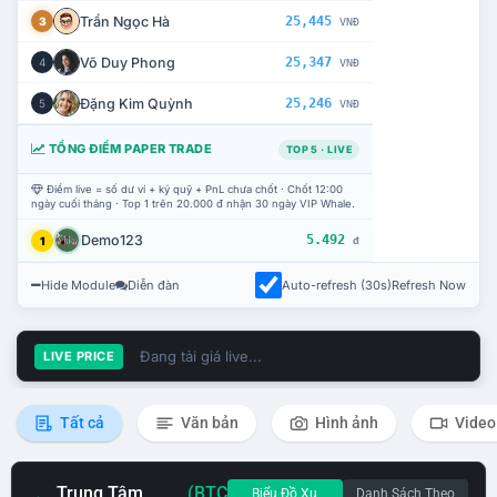
Trần Ngọc Hà
25,445
3
VNĐ
Võ Duy Phong
25,347
4
VNĐ
Đặng Kim Quỳnh
25,246
5
VNĐ
TỔNG ĐIỂM PAPER TRADE
TOP 5 · LIVE
Điểm live = số dư ví + ký quỹ + PnL chưa chốt · Chốt 12:00
ngày cuối tháng · Top 1 trên 20.000 đ nhận 30 ngày VIP Whale.
Demo123
5.492
1
đ
Hide Module
Diễn đàn
Auto-refresh (30s)
Refresh Now
Đang tải giá live...
LIVE PRICE
Tất cả
Văn bản
Hình ảnh
Video
Trung Tâm
(BTC
Biểu Đồ Xu
Danh Sách Theo