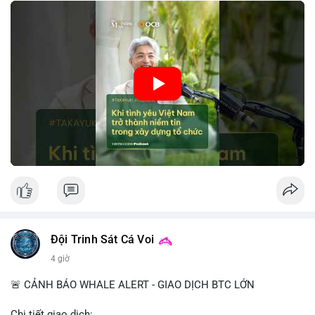
tin này giúp giảm rủi ro thị trường, cải thiện chi phí vốn và thúc
đẩy sự phát triển bền vững của ngành công nghệ tài chính. Các
nhà quản lý cần khai thác tinh thần này để xây dựng chiến lược
phát triển bền vững và thu hút vốn đầu tư.
🎥 Xem video trực tiếp tại:
Nguồn: VIETSUCCESS
Đội Trinh Sát Cá Voi
4 giờ
🚨 CẢNH BÁO WHALE ALERT - GIAO DỊCH BTC LỚN
Chi tiết giao dịch: