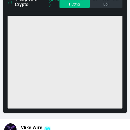
Crypto
)
Hướng
Dõi
Vlike Wire