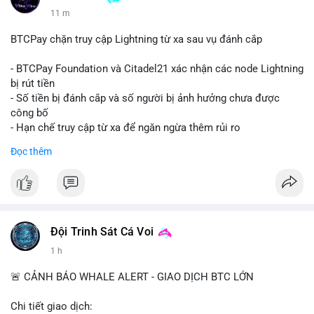
11 m
BTCPay chặn truy cập Lightning từ xa sau vụ đánh cắp
- BTCPay Foundation và Citadel21 xác nhận các node Lightning
bị rút tiền
- Số tiền bị đánh cắp và số người bị ảnh hưởng chưa được
công bố
- Hạn chế truy cập từ xa để ngăn ngừa thêm rủi ro
Đọc thêm
#binancesquare
#cryptonews
#btcpay
#lightningnetwork
#btc
$btc
#vlikevn
#titanbot
Đội Trinh Sát Cá Voi
📰 Nguồn: Cointelegraph
1 h
🚨 CẢNH BÁO WHALE ALERT - GIAO DỊCH BTC LỚN
Chi tiết giao dịch: