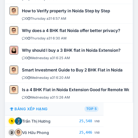
How to Verify property in Noida Step by Step
0
Thursday a31 6:57 AM
Why does a 4 BHK flat Noida offer better privacy?
0
Thursday a31 6:30 AM
Why should I buy a 3 BHK flat in Noida Extension?
0
Wednesday a31 6:25 AM
Smart Investment Guide to Buy 2 BHK Flat in Noida
0
Wednesday a31 6:20 AM
Is a 4 BHK Flat in Noida Extension Good for Remote Work?
0
Wednesday a31 5:26 AM
BẢNG XẾP HẠNG
TOP 5
Trần Thị Hương
25,548
1
VNĐ
Võ Hữu Phong
25,446
2
VNĐ