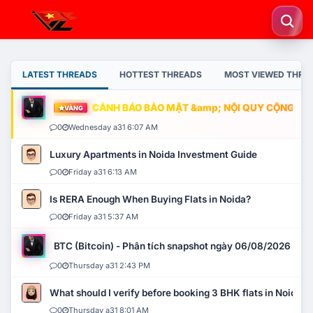
LATEST THREADS
HOTTEST THREADS
MOST VIEWED THRE
CẢNH BÁO BẢO MẬT &amp; NỘI QUY CỘNG ĐỒNG
VÀNG
0
Wednesday a31 6:07 AM
Luxury Apartments in Noida Investment Guide
0
Friday a31 6:13 AM
Is RERA Enough When Buying Flats in Noida?
0
Friday a31 5:37 AM
BTC (Bitcoin) - Phân tích snapshot ngày 06/08/2026
0
Thursday a31 2:43 PM
What should I verify before booking 3 BHK flats in Noida?
0
Thursday a31 8:01 AM