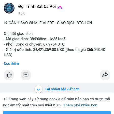
📰 Nguồn: Cointelegraph
Đội Trinh Sát Cá Voi
9 giờ
🚨 CẢNH BÁO WHALE ALERT - GIAO DỊCH BTC LỚN
Chi tiết giao dịch:
- Mã giao dịch: 384908ec...1e351aa5
- Khối lượng di chuyển: 67.9754 BTC
- Giá trị ước tính: $4,421,359.00 USD (theo thị giá $65,043.48
USD)
- Thời gian: 21:19:29 2026-08-08 UTC
Đọc thêm
Nhận định phân tích:
Khối lượng 67.97 BTC trị giá hơn 4.4 triệu USD được di chuyển
trong một giao dịch duy nhất trên mempool. Quy mô này nằm
ở mức trung bình của cá voi, không quá lớn để gây sốc nhưng
Tải nhiều bài viết hơn
đủ tạo biến động cục bộ. Nếu giao dịch hướng đến ví sàn tập
trung, khả năng cao là động thái chuẩn bị thanh khoản cho
<3 Trang web này sử dụng cookie để đảm bảo bạn có được trải
lệnh bán, tạo áp lực giảm giá ngắn hạn. Ngược lại, nếu dòng
nghiệm tốt nhất trên mọi thiết bị ℇ>
Khám phá nhiều hơn
Solana
BNB
$1,914.51
$75.99
H
-0.16%
SOL
+1.79%
BN
tiền đổ vào ví lạnh hoặc ví mới không hoạt động, đây là tín
hiệu tích lũy dài hạn của tổ chức. Cần theo dõi địa chỉ đích