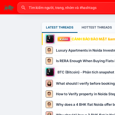
LATEST THREADS
HOTTEST THREADS
CẢNH BÁO BẢO MẬT &amp
VÀNG
Luxury Apartments in Noida Invest
Is RERA Enough When Buying Flats 
BTC (Bitcoin) - Phân tích snapsho
What should I verify before booking
How to Verify property in Noida Ste
Why does a 4 BHK flat Noida offer b