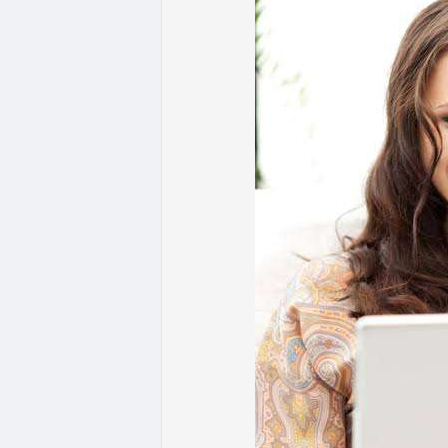
- Quy định & Pháp lý: Brazil công bố quy
24h đối với các giao dịch crypto trên 1
hoặc ví tự quản. Fork BIP-110 của Bitcoi
hashpower, khoảng cách giữa các block k
Lời khuyên từ chuyên gia: Thị trường đan
ưu thế. Nhà đầu tư nên tránh FOMO, tập tr
từ dòng vốn ETF (tuần tốt nhất kể từ thán
Xem chi tiết các bài viết đầy đủ tại dòng 
#whalealertbtc
#feargreedindex
#bip110