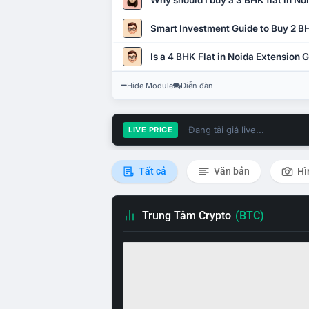
Why should I buy a 3 BHK flat in No
Smart Investment Guide to Buy 2 BH
Is a 4 BHK Flat in Noida Extension
Hide Module
Diễn đàn
Đang tải giá live...
LIVE PRICE
Tất cả
Văn bản
Hì
Trung Tâm Crypto
(BTC)