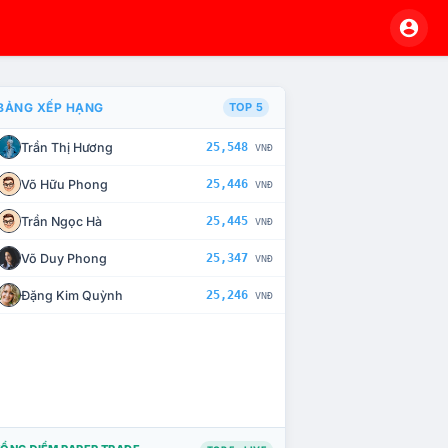
BẢNG XẾP HẠNG
TOP 5
Trần Thị Hương
25,548
VNĐ
À CHẾ TÀI XỬ LÝ VI PHẠM
Võ Hữu Phong
25,446
VNĐ
Trần Ngọc Hà
25,445
VNĐ
Võ Duy Phong
25,347
VNĐ
Đặng Kim Quỳnh
25,246
VNĐ