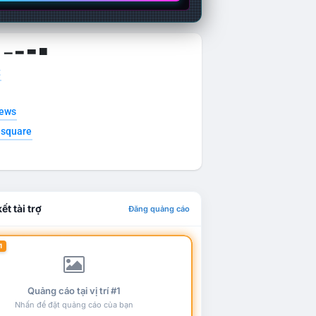
g ▁ ▂ ▃ ▄
t
news
esquare
ết tài trợ
Đăng quảng cáo
1
Quảng cáo tại vị trí #1
Nhấn để đặt quảng cáo của bạn