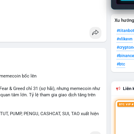
Xu hướn
#titanbo
#vlikevn
#crypto
#binanc
#btc
, memecoin bốc lên
ear & Greed chỉ 31 (sợ hãi), nhưng memecoin như
Liên k
an tâm lớn. Tỷ lệ tham gia giao dịch tăng trên
BTC VIP #
UT, PUMP, PENGU, CASHCAT, SUI, TAO xuất hiện
. Chủ đề "tăng giá nhanh" và "bài toán mới" là chủ
ng hấp dẫn.