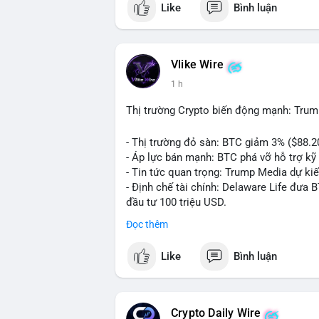
Like
Bình luận
💬 DÒNG CHẢY TIN TỨC & TRUYỀN THÔNG:
ngồi ăn ở khách sạn 5*" (từ bài đăng Bin
token Solana tăng 250% FDV. Cập nhật v
Vlike Wire
💡 NHẬN ĐỊNH & KHUYẾN NGHỊ: Tâm lý th
1 h
xu hướng memecoin và tin tức tích cực (B
cày SPCX và SAGA vẫn cao. Cần theo dõi 
Thị trường Crypto biến động mạnh: Trum
nhân.
- Thị trường đỏ sàn: BTC giảm 3% ($88.2
📊 Nguồn: Radar Tâm Lý Thị Trường
- Áp lực bán mạnh: BTC phá vỡ hỗ trợ kỹ 
- Tin tức quan trọng: Trump Media dự ki
- Định chế tài chính: Delaware Life đưa 
đầu tư 100 triệu USD.
- Pháp lý: CEO Coinbase thúc đẩy khung 
Đọc thêm
#binancesquare
#cryptonews
#btc
#eth
Like
Bình luận
$btc $eth $sol $xrp
#vlikevn
#titanbot
Crypto Daily Wire