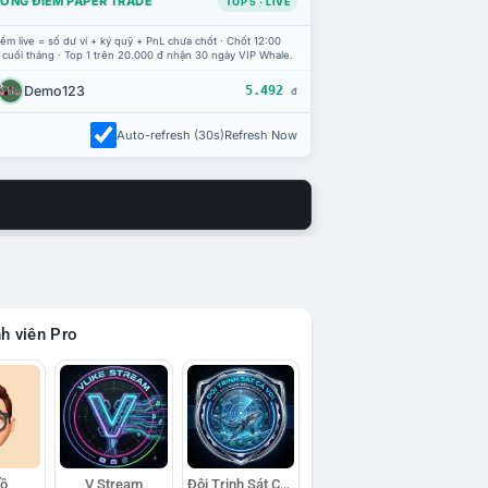
ỔNG ĐIỂM PAPER TRADE
TOP 5 · LIVE
ểm live = số dư ví + ký quỹ + PnL chưa chốt · Chốt 12:00
 cuối tháng · Top 1 trên 20.000 đ nhận 30 ngày VIP Whale.
Demo123
5.492
đ
Auto-refresh (30s)
Refresh Now
h viên Pro
Hồ
V Stream
Đội Trinh Sát Cá Voi