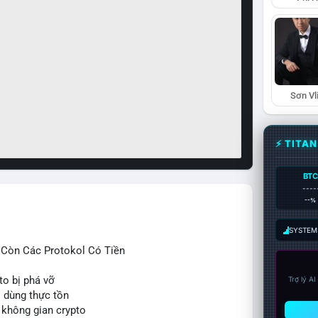
Sơn Vl
⚡ TITA
BTC
----
--%
SYSTEM:
ỉ Còn Các Protokol Có Tiền
to bị phá vỡ
Trợ lý A
i dùng thực tồn
 không gian crypto