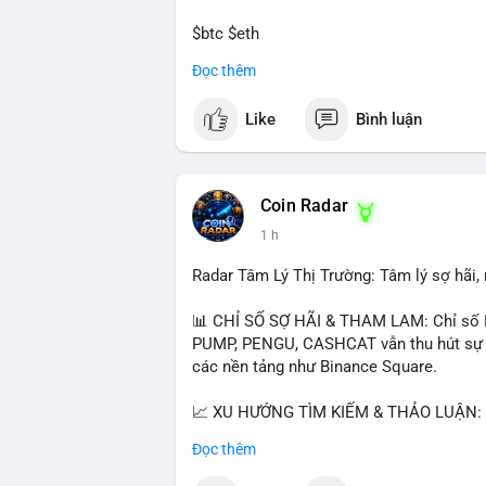
$btc $eth
Đọc thêm
#vlikevn
#titanbot
Like
Bình luận
📰 Nguồn: CoinDesk
Coin Radar
1 h
Radar Tâm Lý Thị Trường: Tâm lý sợ hãi
📊 CHỈ SỐ SỢ HÃI & THAM LAM: Chỉ số F
PUMP, PENGU, CASHCAT vẫn thu hút sự qu
các nền tảng như Binance Square.
📈 XU HƯỚNG TÌM KIẾM & THẢO LUẬN: T
nhiều trong tìm kiếm Việt Nam và quốc tế
Đọc thêm
đề hấp dẫn. Bàn tán về SPCX và SAGA cũ