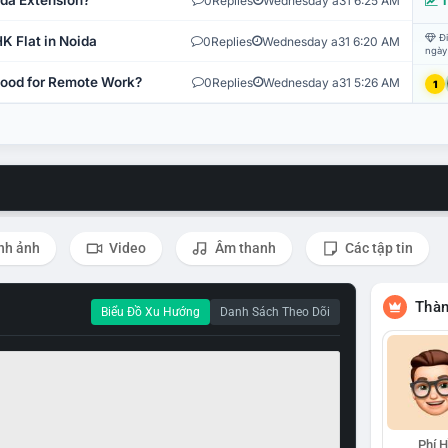
ida Extension?
0
Replies
Wednesday a31 6:25 AM
T
Đi
K Flat in Noida
0
Replies
Wednesday a31 6:20 AM
ngày
 Good for Remote Work?
0
Replies
Wednesday a31 5:26 AM
1
nh ảnh
Video
Âm thanh
Các tập tin
Thàn
Biểu Đồ Xu Hướng
Danh Sách Theo Dõi
Phí 