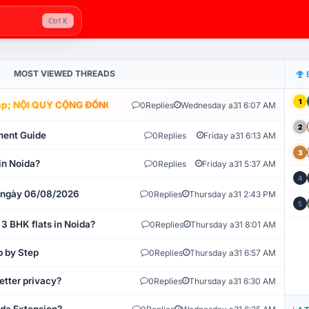
Ctrl K
MOST VIEWED THREADS
1
; NỘI QUY CỘNG ĐỒNG VLIKE.VN: HỆ THỐNG GIÁM SÁT TỰ ĐỘNG V
0
Replies
Wednesday a31 6:07 AM
2
ment Guide
0
Replies
Friday a31 6:13 AM
3
in Noida?
0
Replies
Friday a31 5:37 AM
4
t ngày 06/08/2026
0
Replies
Thursday a31 2:43 PM
5
 3 BHK flats in Noida?
0
Replies
Thursday a31 8:01 AM
p by Step
0
Replies
Thursday a31 6:57 AM
etter privacy?
0
Replies
Thursday a31 6:30 AM