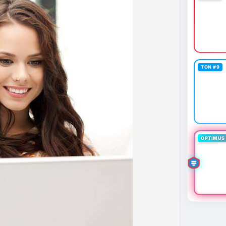
 định mới có hiệu lực từ 1/1/2027, yêu cầu tạm dừng
0.000 USD chuyển sang nhà cung cấp nước ngoài
n khai thác thành công 2 block rồi dừng do thiếu
éo dài nhiều giờ.
g trong giai đoạn tích lũy với tâm lý sợ hãi chiếm
TON #9
ung quản trị rủi ro và chờ đợi tín hiệu rõ ràng hơn
g 4 với 1 tỷ USD) trước khi gia tăng vị thế.
thời gian của Vlike.vn!
fork
#brazilcryptoregulation
#defitvl
OPTIMUS 