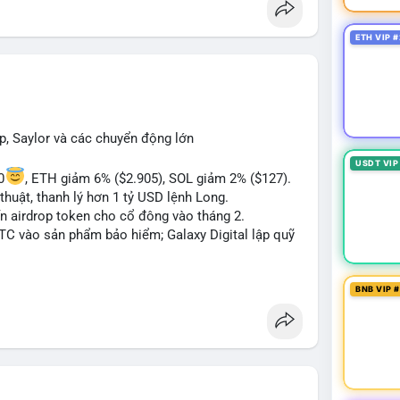
 Bàn tán về "long SAGA", "short SPCX", và "đã
ance Square). Tin tức về BIP-110 Bitcoin và SKR
ETH VIP #
ề airdrop MMT và tích hợp BNB Smart Chain.
ị trường phân cực. Sợ hãi do chỉ số thấp nhưng
TC ETF, SKR) tạo áp lực lên giá. Rủi ro từ các đề
xu hướng "long" hoặc "short" theo chiến lược cá
p, Saylor và các chuyển động lớn
USDT VIP
0
, ETH giảm 6% ($2.905), SOL giảm 2% ($127).
thuật, thanh lý hơn 1 tỷ USD lệnh Long.
ến airdrop token cho cổ đông vào tháng 2.
BTC vào sản phẩm bảo hiểm; Galaxy Digital lập quỹ
pháp lý tại Davos; Bồ Đào Nha chặn Polymarket.
BNB VIP 
#sol
#xrp