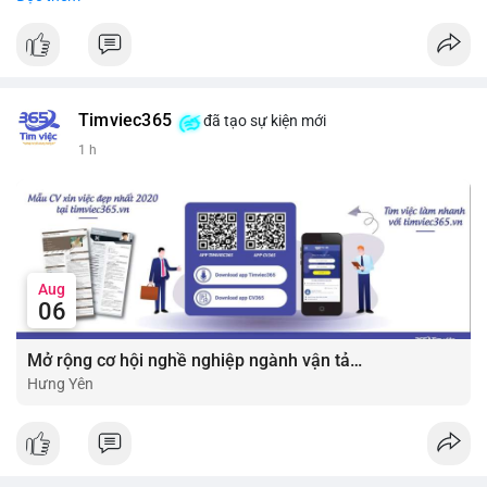
#vlikevn
#titanbot
📰 Nguồn: CoinDesk
Timviec365
đã tạo sự kiện mới
1 h
Aug
06
Mở rộng cơ hội nghề nghiệp ngành vận tải - lái xe với mức lương bứt phá ?
Hưng Yên