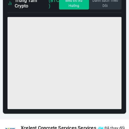
Trung Tâm
(BTC
Biểu Đồ Xu
Danh Sách Theo
Crypto
)
Hướng
Dõi
Xcelent Concrete Services Services
Đã thay đổi