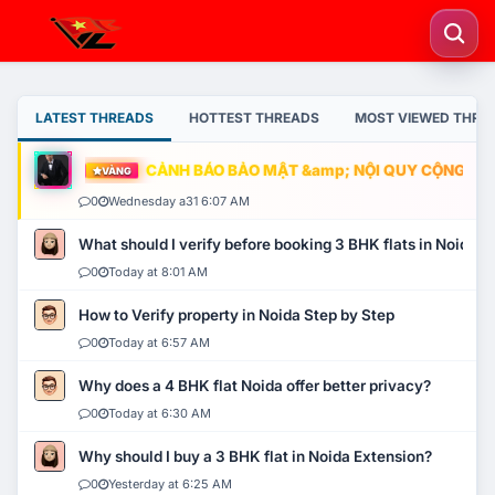
LATEST THREADS
HOTTEST THREADS
MOST VIEWED THRE
CẢNH BÁO BẢO MẬT &amp; NỘI QUY CỘNG ĐỒNG
VÀNG
0
Wednesday a31 6:07 AM
What should I verify before booking 3 BHK flats in Noida?
0
Today at 8:01 AM
How to Verify property in Noida Step by Step
0
Today at 6:57 AM
Why does a 4 BHK flat Noida offer better privacy?
0
Today at 6:30 AM
Why should I buy a 3 BHK flat in Noida Extension?
0
Yesterday at 6:25 AM