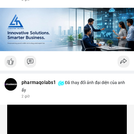
#vlikevn
#titanbot
📰 Nguồn: CoinDesk
pharmaqolabs1
Đã thay đổi ảnh đại diện của anh
ấy
2 giờ