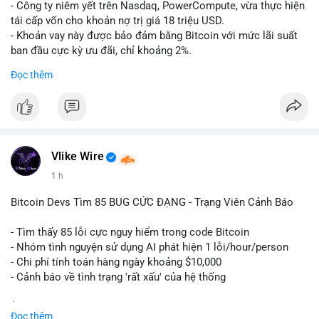
- Công ty niêm yết trên Nasdaq, PowerCompute, vừa thực hiện
tái cấp vốn cho khoản nợ trị giá 18 triệu USD.
- Khoản vay này được bảo đảm bằng Bitcoin với mức lãi suất
ban đầu cực kỳ ưu đãi, chỉ khoảng 2%.
- Động thái này cho thấy xu hướng các doanh nghiệp niêm yết
Đọc thêm
ngày càng tin tưởng sử dụng BTC làm tài sản thế chấp để tối
ưu hóa chi phí tài chính.
#binancesquare
#cryptonews
#btc
#powercompute
#blockchainfinance
Vlike Wire
$btc
1 h
#vlikevn
#titanbot
Bitcoin Devs Tìm 85 BUG CỨC ĐẠNG - Trạng Viên Cảnh Báo
📰 Nguồn: Cointelegraph
- Tìm thấy 85 lỗi cực nguy hiểm trong code Bitcoin
- Nhóm tình nguyện sử dụng AI phát hiện 1 lỗi/hour/person
- Chi phí tính toán hàng ngày khoảng $10,000
- Cảnh báo về tình trạng 'rất xấu' của hệ thống
$btc
#btc
Đọc thêm