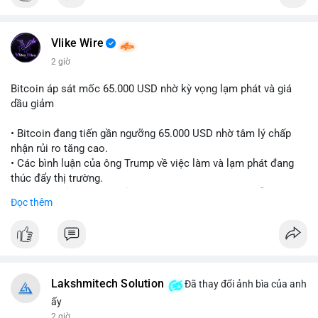
Vlike Wire
2 giờ
Bitcoin áp sát mốc 65.000 USD nhờ kỳ vọng lạm phát và giá
dầu giảm
• Bitcoin đang tiến gần ngưỡng 65.000 USD nhờ tâm lý chấp
nhận rủi ro tăng cao.
• Các bình luận của ông Trump về việc làm và lạm phát đang
thúc đẩy thị trường.
• Giá dầu giảm và các thỏa thuận địa chính trị đang hỗ trợ đà
Đọc thêm
tăng của tài sản rủi ro.
• Hướng đi tiếp theo của BTC phụ thuộc vào việc lợi suất trái
phiếu kho bạc và chỉ số USD có giảm hay không.
#bitcoin
#btc
#cryptonews
#macro
#binancesquare
Lakshmitech Solution
Đã thay đổi ảnh bìa của anh
$btc
ấy
2 giờ