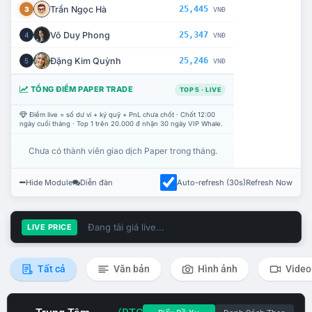
Trần Ngọc Hà
25,445
3
VNĐ
Võ Duy Phong
25,347
4
VNĐ
Đặng Kim Quỳnh
25,246
5
VNĐ
TỔNG ĐIỂM PAPER TRADE
TOP 5 · LIVE
Điểm live = số dư ví + ký quỹ + PnL chưa chốt · Chốt 12:00
ngày cuối tháng · Top 1 trên 20.000 đ nhận 30 ngày VIP Whale.
Chưa có thành viên giao dịch Paper trong tháng.
Hide Module
Diễn đàn
Auto-refresh (30s)
Refresh Now
Đang tải giá live...
LIVE PRICE
Tất cả
Văn bản
Hình ảnh
Video