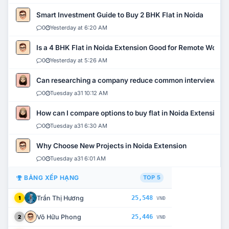
Smart Investment Guide to Buy 2 BHK Flat in Noida
0
Yesterday at 6:20 AM
Is a 4 BHK Flat in Noida Extension Good for Remote Work?
0
Yesterday at 5:26 AM
Can researching a company reduce common interview mi
0
Tuesday a31 10:12 AM
How can I compare options to buy flat in Noida Extension?
0
Tuesday a31 6:30 AM
Why Choose New Projects in Noida Extension
0
Tuesday a31 6:01 AM
BẢNG XẾP HẠNG
TOP 5
Trần Thị Hương
25,548
1
VNĐ
Võ Hữu Phong
25,446
2
VNĐ