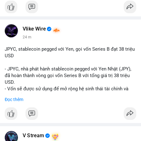
Vlike Wire
24 m
JPYC, stablecoin pegged với Yen, gọi vốn Series B đạt 38 triệu
USD
- JPYC, nhà phát hành stablecoin pegged với Yen Nhật (JPY),
đã hoàn thành vòng gọi vốn Series B với tổng giá trị 38 triệu
USD.
- Vốn sẽ được sử dụng để mở rộng hệ sinh thái tài chính và
Web3 của JPYC.
Đọc thêm
- Mục tiêu là tăng tốc độ przyjęcie của token yen-pegged JPYC
trên toàn cầu.
- Đây là bước tiến quan trọng trong việc phát triển stablecoin
liên quan đến tiền tệ fiat châu Á trong ngành Web3.
#binancesquare
#cryptonews
#jpyc
#stablecoin
#web3
#defi
V Stream