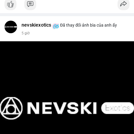
📰 Nguồn: Cointelegraph
nevskiexotics
Đã thay đổi ảnh bìa của anh ấy
5 giờ