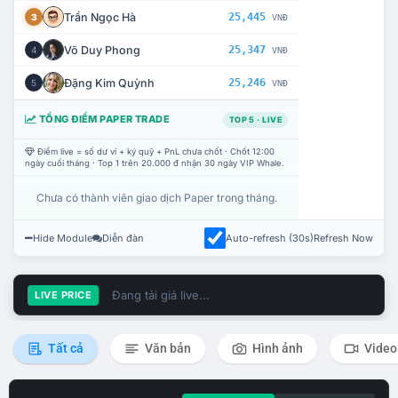
Trần Ngọc Hà
25,445
3
VNĐ
Võ Duy Phong
25,347
4
VNĐ
Đặng Kim Quỳnh
25,246
5
VNĐ
TỔNG ĐIỂM PAPER TRADE
TOP 5 · LIVE
Điểm live = số dư ví + ký quỹ + PnL chưa chốt · Chốt 12:00
ngày cuối tháng · Top 1 trên 20.000 đ nhận 30 ngày VIP Whale.
Chưa có thành viên giao dịch Paper trong tháng.
Hide Module
Diễn đàn
Auto-refresh (30s)
Refresh Now
Đang tải giá live...
LIVE PRICE
Tất cả
Văn bản
Hình ảnh
Video