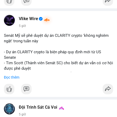
Vlike Wire
5 giờ
Senát Mỹ sẽ phê duyệt dự án CLARITY crypto 'không nghiêm
ngặt' trong tuần này
- Dự án CLARITY crypto là biện pháp quy định mới từ US
Senate
- Tim Scott (Thành viên Senát SC) cho biết dự án vẫn có cơ hội
được phê duyệt
- Bài toán chính là thời gian hạn chế để đưa dự án vào lịch
Đọc thêm
trình
- Có thể ảnh hưởng đến môi trường quy định crypto tại Mỹ
$btc $eth
#vlikevn
#titanbot
Đội Trinh Sát Cá Voi
5 giờ