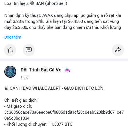
Loại tín hiệu: 🔴 BÁN (Short/Sell)
Nhận định kỹ thuật: AVAX đang chịu áp lực giảm giá rõ rệt khi
mất 3.23% trong 24h. Giá hiện tại $6.4560 đang tiến sát vùng
đáy $6.3500, cho thấy phe bán đang chiếm ưu thế. Khối lượng
giao dịch 2.14 triệu AVAX phản ánh dòng tiền thoát ra khỏi thị
Đọc thêm
trường. Biên độ dao động trong ngày khá rộng (5.6%), tạo điều
kiện cho các lệnh short ngắn hạn.
Khuyến nghị giao dịch cụ thể:
- Vùng Entry: $6.4500 - $6.4800
- Mục tiêu chốt lời (Take Profit - TP): TP1: $6.3500, TP2:
Đội Trinh Sát Cá Voi
$6.2800
3 giờ
- Cắt lỗ (Stop Loss - SL): $6.5800
🚨 CẢNH BÁO WHALE ALERT - GIAO DỊCH BTC LỚN
Lời khuyên quản trị vốn: Khối lượng lệnh khuyến nghị tối đa 2-
3% tổng vốn, đặt SL cứng ngay sau khi vào lệnh để bảo vệ tài
Chi tiết giao dịch:
khoản trước biến động bất thường.
- Mã giao dịch:
3c36356cace70a6eedbe0fb805d1d81cf28c0eab523bb9d671ce7
#shortavax
#avax6450
#bearishavax
#vungbiendong24h
0e5c8bd1034
- Khối lượng di chuyển: 11.3377 BTC