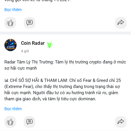
Đọc thêm
Lời khuyên ngắn gọn cho nhà đầu tư nhỏ lẻ:
#jpyc
#cryptonews
#web3
#japan
#blockchain
Nhà đầu tư nên theo dõi sát dòng tiền tiếp theo từ địa chỉ này.
Tránh hành động theo cảm xúc; hãy chờ xác nhận hướng đi của
$btc $eth
dòng tiền trước khi đưa ra quyết định vào lệnh, đồng thời đặt
lệnh dừng lỗ chặt chẽ để quản trị rủi ro trong bối cảnh thanh
#vlikevn
#titanbot
khoản mỏng.
Coin Radar
📰 Nguồn: CoinDesk
4 giờ
#25dot8btc
#dichuyen1_66trieuusd
#khangcu64556
#whalebtc
#theodoidongtien
Radar Tâm Lý Thị Trường: Tâm lý thị trường crypto đang ở mức
sợ hãi cực mạnh
📊 CHỈ SỐ SỢ HÃI & THAM LAM: Chỉ số Fear & Greed chỉ 25
(Extreme Fear), cho thấy thị trường đang trong trạng thái sợ
hãi cực mạnh. Người đầu tư có xu hướng tránh rủi ro, giảm
tham gia giao dịch, và tâm lý tiêu cực dominan.
Đọc thêm
📈 XU HƯỚNG TÌM KIẾM & THẢO LUẬN: Coin được tìm kiếm
nhiều nhất trên CoinGecko là Cash Cat (CASHCAT), Bitcoin
(BTC), Sui (SUI), Pudgy Penguins (PENGU). Trên Google Trends
Việt Nam, từ khóa như 'con riêng', 'phạm nhật minh anh' và 'tô