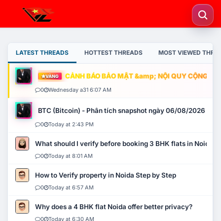
LATEST THREADS
HOTTEST THREADS
MOST VIEWED THRE
CẢNH BÁO BẢO MẬT &amp; NỘI QUY CỘNG ĐỒNG
VÀNG
0
Wednesday a31 6:07 AM
BTC (Bitcoin) - Phân tích snapshot ngày 06/08/2026
0
Today at 2:43 PM
What should I verify before booking 3 BHK flats in Noida?
0
Today at 8:01 AM
How to Verify property in Noida Step by Step
0
Today at 6:57 AM
Why does a 4 BHK flat Noida offer better privacy?
0
Today at 6:30 AM