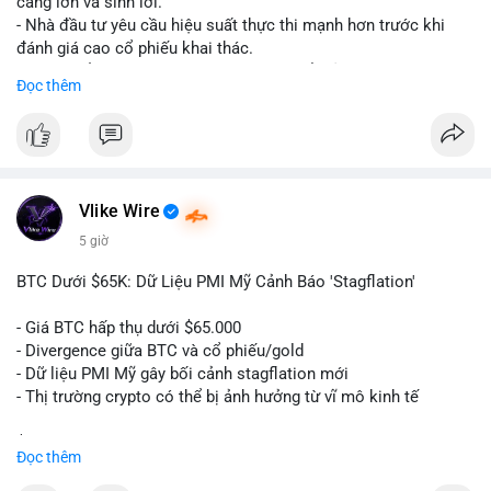
càng lớn và sinh lời.
cảm xúc khi chưa xác nhận được dòng tiền vào sàn.
- Nhà đầu tư yêu cầu hiệu suất thực thi mạnh hơn trước khi
đánh giá cao cổ phiếu khai thác.
#59dot84btc
#dichuyenvilanh
#taicocautaisan
#btcusd64723
- Giá trị cổ phiếu khai thác Bitcoin có thể giảm do sự nghi ngờ.
Đọc thêm
#mempooltheodoi
- Thị trường cần thấy kết quả thực tế từ các dự án AI mới.
#binancesquare
#cryptonews
#btc
#bitcoin
#ai
#mining
$btc
Vlike Wire
#vlikevn
#titanbot
5 giờ
📰 Nguồn: Cointelegraph
BTC Dưới $65K: Dữ Liệu PMI Mỹ Cảnh Báo 'Stagflation'
- Giá BTC hấp thụ dưới $65.000
- Divergence giữa BTC và cổ phiếu/gold
- Dữ liệu PMI Mỹ gây bối cảnh stagflation mới
- Thị trường crypto có thể bị ảnh hưởng từ vĩ mô kinh tế
$btc
#btc
Đọc thêm
#vlikevn
#titanbot