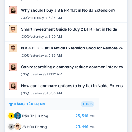
Why should I buy a 3 BHK flat in Noida Extension?
0
Yesterday at 6:25 AM
Smart Investment Guide to Buy 2 BHK Flat in Noida
0
Yesterday at 6:20 AM
Is a 4 BHK Flat in Noida Extension Good for Remote Work?
0
Yesterday at 5:26 AM
Can researching a company reduce common interview mi
0
Tuesday a31 10:12 AM
How can I compare options to buy flat in Noida Extension?
0
Tuesday a31 6:30 AM
BẢNG XẾP HẠNG
TOP 5
Trần Thị Hương
25,548
1
VNĐ
Võ Hữu Phong
25,446
2
VNĐ