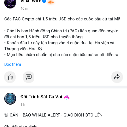
Vlike Wire
40 m
Các PAC Crypto chi 1,5 triệu USD cho các cuộc bầu cử tại Mỹ
• Các Ủy ban Hành động Chính trị (PAC) liên quan đến crypto
đã chi hơn 1,5 triệu USD cho truyền thông.
• Khoản đầu tư này tập trung vào 4 cuộc đua tại Hạ viện và
Thượng viện Hoa Kỳ.
• Mục tiêu nhằm chuẩn bị cho các cuộc bầu cử sơ bộ diễn ra
vào ngày 18 tháng 8.
Đọc thêm
#cryptonews
#politics
#usa
#binancesquare
$btc $eth
#vlikevn
#titanbot
Đội Trinh Sát Cá Voi
1 h
📰 Nguồn: Cointelegraph
🚨 CẢNH BÁO WHALE ALERT - GIAO DỊCH BTC LỚN