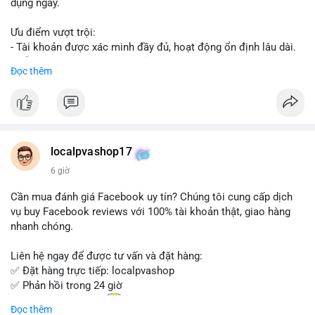
dụng ngay.
Ưu điểm vượt trội:
- Tài khoản được xác minh đầy đủ, hoạt động ổn định lâu dài.
- Hỗ trợ khách hàng 24/7, phản hồi nhanh chóng.
Đọc thêm
- Giao dịch an toàn, bảo mật thông tin.
Đặt hàng ngay hôm nay để nhận ưu đãi tốt nhất!
Liên hệ với chúng tôi qua:
localpvashop17
- WhatsApp: +1 (66
215-8938
- Telegram: @localpvashop
6 giờ
- Email: localpvashop@gmail.com
Cần mua đánh giá Facebook uy tín? Chúng tôi cung cấp dịch
Đừng bỏ lỡ cơ hội sở hữu tài khoản WeChat chất lượng với giá
vụ buy Facebook reviews với 100% tài khoản thật, giao hàng
tốt. Liên hệ ngay!
nhanh chóng.
Liên hệ ngay để được tư vấn và đặt hàng:
✅ Đặt hàng trực tiếp: localpvashop
✅ Phản hồi trong 24 giờ
✅ WhatsApp: +1 (66
215-8938
Đọc thêm