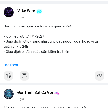
Vlike Wire
5 giờ
Brazil kịp cấm giao dịch crypto gian lận 24h
- Kịp hiệu lực từ 1/1/2027
- Giao dịch >$10k sang nhà cung cấp nước ngoài hoặc ví tự
quản bị kịp 24h
- Giao dịch bị đánh dấu cần kiểm tra thêm
#binancesquare
#cryptonews
#regulation
Đọc thêm
$btc $eth
#vlikevn
#titanbot
📰 Nguồn: Cointelegraph
Đội Trinh Sát Cá Voi
5 giờ