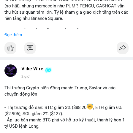
(sợ hãi), nhưng memecoin như PUMP, PENGU, CASHCAT vẫn
thu hút sự quan tâm lớn. Tỷ lệ tham gia giao dịch tăng trên các
nền tảng như Binance Square.
📈 XU HƯỚNG TÌM KIẾM & THẢO LUẬN: TUT, PUMP, PENGU,
Đọc thêm
CASHCAT, SUI, TAO xuất hiện nhiều trong tìm kiếm Việt Nam
và quốc tế. Chủ đề "tăng giá nhanh" và "bài toán mới" là chủ đề
hấp dẫn. Bàn tán về SPCX và SAGA cũng hấp dẫn.
💬 DÒNG CHẢY TIN TỨC & TRUYỀN THÔNG: Bàn tán về "long
SAGA", "short SPCX", và "đã ngồi ăn ở khách sạn 5*" (từ bài
Vlike Wire
đăng Binance Square). Tin tức về BIP-110 Bitcoin và SKR token
2 giờ
Solana tăng 250% FDV. Cập nhật về airdrop MMT và tích hợp
BNB Smart Chain.
Thị trường Crypto biến động mạnh: Trump, Saylor và các
chuyển động lớn
💡 NHẬN ĐỊNH & KHUYẾN NGHỊ: Tâm lý thị trường phân cực.
Sợ hãi do chỉ số thấp nhưng xu hướng memecoin và tin tức
- Thị trường đỏ sàn: BTC giảm 3% ($88.20
, ETH giảm 6%
tích cực (BTC ETF, SKR) tạo áp lực lên giá. Rủi ro từ các đề cày
($2.905), SOL giảm 2% ($127).
SPCX và SAGA vẫn cao. Cần theo dõi xu hướng "long" hoặc
- Áp lực bán mạnh: BTC phá vỡ hỗ trợ kỹ thuật, thanh lý hơn 1
"short" theo chiến lược cá nhân.
tỷ USD lệnh Long.
- Tin tức quan trọng: Trump Media dự kiến airdrop token cho