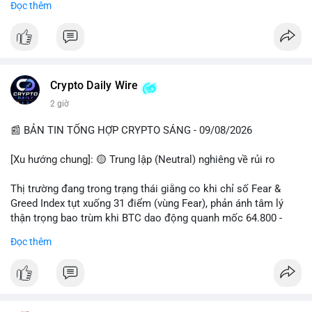
Đọc thêm
📊 Nguồn: Radar Tâm Lý Thị Trường
cổ đông vào tháng 2.
- Định chế tài chính: Delaware Life đưa BTC vào sản phẩm bảo
hiểm; Galaxy Digital lập quỹ đầu tư 100 triệu USD.
- Pháp lý: CEO Coinbase thúc đẩy khung pháp lý tại Davos; Bồ
Đào Nha chặn Polymarket.
Crypto Daily Wire
#binancesquare
#cryptonews
#btc
#eth
#sol
#xrp
2 giờ
$btc $eth $sol $xrp
📰 BẢN TIN TỔNG HỢP CRYPTO SÁNG - 09/08/2026
#vlikevn
#titanbot
[Xu hướng chung]: 🟡 Trung lập (Neutral) nghiêng về rủi ro
📰 Nguồn: Decrypt
Thị trường đang trong trạng thái giằng co khi chỉ số Fear &
Greed Index tụt xuống 31 điểm (vùng Fear), phản ánh tâm lý
thận trọng bao trùm khi BTC dao động quanh mốc 64.800 -
64.900 USD.
Đọc thêm
- Thị trường & Giá cả: Hoạt động cá voi diễn ra mạnh mẽ với 7
giao dịch BTC lớn được ghi nhận trong 24h qua, tổng trị giá
hơn 23,6 triệu USD. Đáng chú ý nhất là lệnh chuyển 90,94 BTC
(5,89 triệu USD) và 89,97 BTC (5,82 triệu USD), cho thấy các tổ