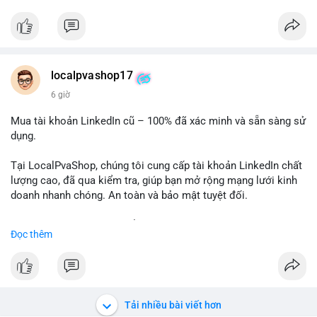
✅ Telegram: @localpvashop
✅ Email: localpvashop@gmail.com
Chất lượng đảm bảo, hỗ trợ tận tình. Hãy liên hệ ngay hôm
nay!
localpvashop17
6 giờ
Mua tài khoản LinkedIn cũ – 100% đã xác minh và sẵn sàng sử
dụng.
Tại LocalPvaShop, chúng tôi cung cấp tài khoản LinkedIn chất
lượng cao, đã qua kiểm tra, giúp bạn mở rộng mạng lưới kinh
doanh nhanh chóng. An toàn và bảo mật tuyệt đối.
Đặt hàng ngay hôm nay để nhận ưu đãi tốt nhất!
Đọc thêm
✅ Đặt hàng: localpvashop
✅ Phản hồi trong 24 giờ
✅ WhatsApp: +1 (66
215-8938
✅ Telegram: @localpvashop
Tải nhiều bài viết hơn
✅ Email: localpvashop@gmail.com