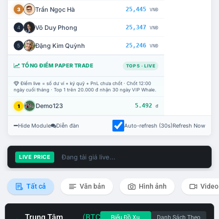
Trần Ngọc Hà
25,445
3
VNĐ
Võ Duy Phong
25,347
4
VNĐ
Đặng Kim Quỳnh
25,246
5
VNĐ
TỔNG ĐIỂM PAPER TRADE
TOP 5 · LIVE
Điểm live = số dư ví + ký quỹ + PnL chưa chốt · Chốt 12:00
ngày cuối tháng · Top 1 trên 20.000 đ nhận 30 ngày VIP Whale.
Demo123
5.492
1
đ
Hide Module
Diễn đàn
Auto-refresh (30s)
Refresh Now
Đang tải giá live...
LIVE PRICE
Tất cả
Văn bản
Hình ảnh
Video
Trung Tâm
(BTC
Biểu Đồ Xu
Danh Sách Theo