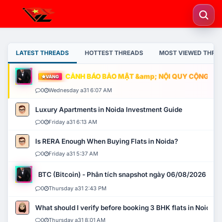
LATEST THREADS
HOTTEST THREADS
MOST VIEWED THRE
CẢNH BÁO BẢO MẬT &amp; NỘI QUY CỘNG ĐỒNG
VÀNG
0
Wednesday a31 6:07 AM
Luxury Apartments in Noida Investment Guide
0
Friday a31 6:13 AM
Is RERA Enough When Buying Flats in Noida?
0
Friday a31 5:37 AM
BTC (Bitcoin) - Phân tích snapshot ngày 06/08/2026
0
Thursday a31 2:43 PM
What should I verify before booking 3 BHK flats in Noida?
0
Thursday a31 8:01 AM