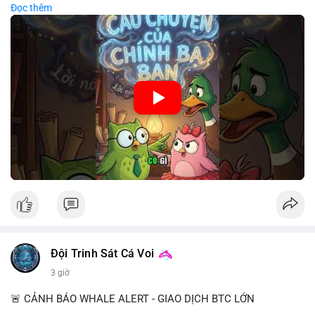
Đọc thêm
chiến lược đầu tư rõ ràng.
🎥 Xem video trực tiếp tại:
Nguồn: Cú Thông Thái
Đội Trinh Sát Cá Voi
3 giờ
🚨 CẢNH BÁO WHALE ALERT - GIAO DỊCH BTC LỚN