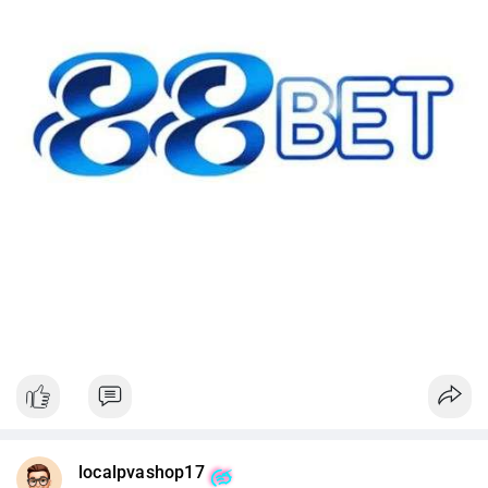
#42btc
#vilanh
#tichluydaihan
#btcmempool
#64831usd
localpvashop17