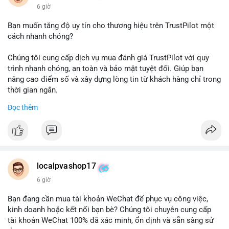
6 giờ
Bạn muốn tăng độ uy tín cho thương hiệu trên TrustPilot một
cách nhanh chóng?
Chúng tôi cung cấp dịch vụ mua đánh giá TrustPilot với quy
trình nhanh chóng, an toàn và bảo mật tuyệt đối. Giúp bạn
nâng cao điểm số và xây dựng lòng tin từ khách hàng chỉ trong
thời gian ngắn.
Đọc thêm
Đặt hàng ngay hôm nay để nhận ưu đãi:
👉 Order tại: localpvashop
👉 Phản hồi 24/7
👉 WhatsApp: +1 660 215-8938
👉 Telegram: @localpvashop
localpvashop17
👉 Email: localpvashop@gmail.com
6 giờ
Đừng bỏ lỡ cơ hội cải thiện danh tiếng trực tuyến của bạn một
Bạn đang cần mua tài khoản WeChat để phục vụ công việc,
cách hiệu quả!
kinh doanh hoặc kết nối bạn bè? Chúng tôi chuyên cung cấp
tài khoản WeChat 100% đã xác minh, ổn định và sẵn sàng sử