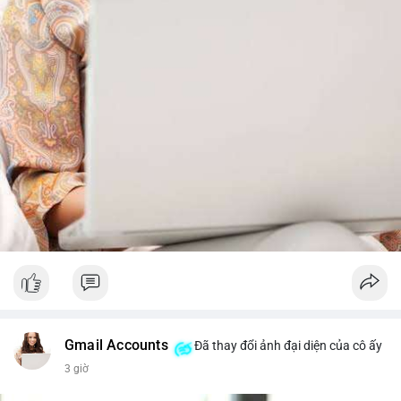
từ dòng vốn ETF (tuần tốt nhất kể từ tháng 4 với 1 tỷ USD)
trước khi gia tăng vị thế.
Xem chi tiết các bài viết đầy đủ tại dòng thời gian của Vlike.vn!
#whalealertbtc
#feargreedindex
#bip110fork
#brazilcryptoregulation
#defitvl
Gmail Accounts
Đã thay đổi ảnh đại diện của cô ấy
3 giờ