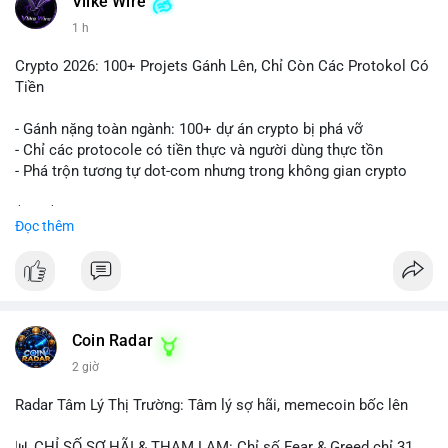
Vlike Wire
1 h
Crypto 2026: 100+ Projets Gánh Lên, Chỉ Còn Các Protokol Có
Tiền
- Gánh nặng toàn ngành: 100+ dự án crypto bị phá vỡ
- Chỉ các protocole có tiền thực và người dùng thực tồn
- Phá trộn tương tự dot-com nhưng trong không gian crypto
$btc $eth
Đọc thêm
#vlikevn
#titanbot
📰 Nguồn: CoinDesk
Coin Radar
2 giờ
Radar Tâm Lý Thị Trường: Tâm lý sợ hãi, memecoin bốc lên
📊 CHỈ SỐ SỢ HÃI & THAM LAM: Chỉ số Fear & Greed chỉ 31