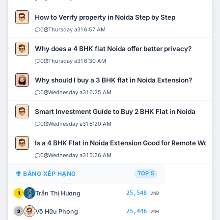
How to Verify property in Noida Step by Step
0
Thursday a31 6:57 AM
Why does a 4 BHK flat Noida offer better privacy?
0
Thursday a31 6:30 AM
Why should I buy a 3 BHK flat in Noida Extension?
0
Wednesday a31 6:25 AM
Smart Investment Guide to Buy 2 BHK Flat in Noida
0
Wednesday a31 6:20 AM
Is a 4 BHK Flat in Noida Extension Good for Remote Work?
0
Wednesday a31 5:26 AM
BẢNG XẾP HẠNG
TOP 5
Trần Thị Hương
25,548
1
VNĐ
Võ Hữu Phong
25,446
2
VNĐ