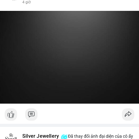
4 giờ
nóng hoặc chuyển một phần lợi nhuận về ví lạnh để khóa vị thế
dài hạn. Hành động này tạo tâm lý tích cực nhẹ, cho thấy nhà
lớn vẫn giữ niềm tin vào xu hướng tăng trước vùng kháng cự,
thay vì đổ bán ra sàn.
Lời khuyên:
Nhà đầu tư nhỏ lẻ nên theo dõi thêm 2-3 giao dịch lớn tiếp
theo trong 24 giờ. Nếu dòng tiền tiếp tục chảy vào ví lạnh, đó
là tín hiệu tích lũy. Tránh hành động theo cảm xúc trước một
giao dịch đơn lẻ.
#19dot8371btc
#vilanh
#tichluydaihan
#phanbotaisan
#gia65k
Silver Jewellery
Đã thay đổi ảnh đại diện của cô ấy