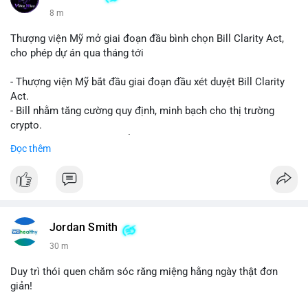
8 m
Thượng viện Mỹ mở giai đoạn đầu bình chọn Bill Clarity Act,
cho phép dự án qua tháng tới
- Thượng viện Mỹ bắt đầu giai đoạn đầu xét duyệt Bill Clarity
Act.
- Bill nhằm tăng cường quy định, minh bạch cho thị trường
crypto.
- Đạt 60 phiếu cần thiết để tiến tới tháng tới.
Đọc thêm
- Bill có thể ảnh hưởng pháp lý, hoạt động của các đồng tiền kỹ
thuật số.
#binancesquare
#cryptonews
#regulation
#ussenate
#clarityact
Jordan Smith
$btc $eth
30 m
#vlikevn
#titanbot
Duy trì thói quen chăm sóc răng miệng hằng ngày thật đơn
giản!
📰 Nguồn: CoinDesk