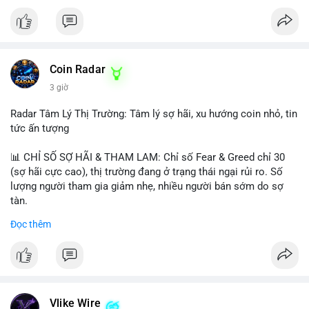
Coin Radar
3 giờ
Radar Tâm Lý Thị Trường: Tâm lý sợ hãi, xu hướng coin nhỏ, tin
tức ấn tượng
📊 CHỈ SỐ SỢ HÃI & THAM LAM: Chỉ số Fear & Greed chỉ 30
(sợ hãi cực cao), thị trường đang ở trạng thái ngại rủi ro. Số
lượng người tham gia giảm nhẹ, nhiều người bán sớm do sợ
tàn.
Đọc thêm
📈 XU HƯỚNG TÌM KIẾM & THẢO LUẬN: Biconomy (BICO),
Pudgy Penguins (PENGU), Bitcoin SV (BSV) và Kaspa (KAS) là
coin được tìm kiếm nhiều nhất. Chủ đề NFT (Pudgy Penguins),
AI (Hyperliquid) và ổn định (BSV) nổi bật.
💬 DÒNG CHẢY TIN TỨC & TRUYỀN THÔNG: Bàn tán trên
Vlike Wire