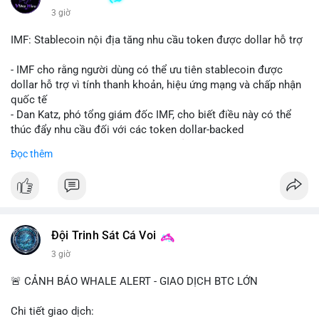
Binance Square tập trung vào lệnh kẹp, dự báo NVDA và Musk
3 giờ
Starship 13. Telegram nhấn mạnh luật mới tại Brazil và tranh
luận về Clearity Act.
IMF: Stablecoin nội địa tăng nhu cầu token được dollar hỗ trợ
💡 NHẬN ĐỊNH & KHUYẾN NGHỊ: Tâm lý ngắn hạn vẫn tiêu
- IMF cho rằng người dùng có thể ưu tiên stablecoin được
cực do sợ hãi, nhưng xu hướng coin nhỏ và tin tức AI/NVIDA
dollar hỗ trợ vì tính thanh khoản, hiệu ứng mạng và chấp nhận
có thể tạo cơ hội mua sớm. Cần theo dõi sự thay đổi trong
quốc tế
chính sách crypto Mỹ.
- Dan Katz, phó tổng giám đốc IMF, cho biết điều này có thể
thúc đẩy nhu cầu đối với các token dollar-backed
📊 Nguồn: Radar Tâm Lý Thị Trường
- Nhận định được đưa ra trong bối cảnh các quốc gia phát
Đọc thêm
triển stablecoin nội địa
$btc $eth
#vlikevn
#titanbot
Đội Trinh Sát Cá Voi
📰 Nguồn: Cointelegraph
3 giờ
🚨 CẢNH BÁO WHALE ALERT - GIAO DỊCH BTC LỚN
Chi tiết giao dịch: