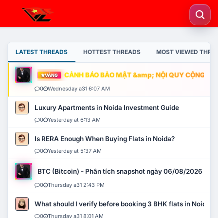
LATEST THREADS
HOTTEST THREADS
MOST VIEWED THRE
CẢNH BÁO BẢO MẬT &amp; NỘI QUY CỘNG ĐỒNG
VÀNG
0
Wednesday a31 6:07 AM
Luxury Apartments in Noida Investment Guide
0
Yesterday at 6:13 AM
Is RERA Enough When Buying Flats in Noida?
0
Yesterday at 5:37 AM
BTC (Bitcoin) - Phân tích snapshot ngày 06/08/2026
0
Thursday a31 2:43 PM
What should I verify before booking 3 BHK flats in Noida?
0
Thursday a31 8:01 AM