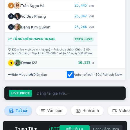
Trần Ngọc Hà
25,445
3
VNĐ
Võ Duy Phong
25,347
4
VNĐ
Đặng Kim Quỳnh
25,246
5
VNĐ
TỔNG ĐIỂM PAPER TRADE
TOP 5 · LIVE
Điểm live = số dư ví + ký quỹ + PnL chưa chốt · Chốt 12:00
ngày cuối tháng · Top 1 trên 20.000 đ nhận 30 ngày VIP Whale.
Demo123
10.115
1
đ
Hide Module
Diễn đàn
Auto-refresh (30s)
Refresh Now
Đang tải giá live...
LIVE PRICE
Tất cả
Văn bản
Hình ảnh
Video
Trung Tâm
(BTC
Biểu Đồ Xu
Danh Sách Theo