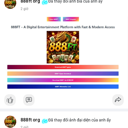
#vlikevn
#titanbot
888ft org
Đã thay đổi ảnh bìa của anh ấy
2 giờ
📰 Nguồn: CoinDesk
888ft org
Đã thay đổi ảnh đại diện của anh ấy
2 giờ