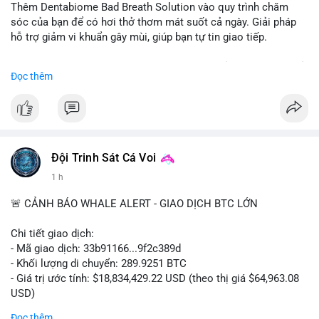
Thêm Dentabiome Bad Breath Solution vào quy trình chăm
sóc của bạn để có hơi thở thơm mát suốt cả ngày. Giải pháp
hỗ trợ giảm vi khuẩn gây mùi, giúp bạn tự tin giao tiếp.
Bắt đầu ngay hôm nay với bước chăm sóc nhỏ nhưng hiệu quả
Đọc thêm
lớn cho nụ cười khỏe mạnh.
#dentabiome
#badbreathsolution
#hoithothommat
#chamsocrangmieng
#suckhoerangmieng
#nucuoitutin
Đội Trinh Sát Cá Voi
1 h
🚨 CẢNH BÁO WHALE ALERT - GIAO DỊCH BTC LỚN
Chi tiết giao dịch:
- Mã giao dịch: 33b91166...9f2c389d
- Khối lượng di chuyển: 289.9251 BTC
- Giá trị ước tính: $18,834,429.22 USD (theo thị giá $64,963.08
USD)
- Thời gian: 08:19:30 2026-08-08 UTC
Đọc thêm